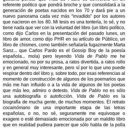
referente poético que pondrá broche y que consolidará a la
generación de poetas nacidos en los 70 y dará pie a un
nuevo panorama cada vez más “invadido” por los autores
que nacieron en los 80. Mi tesis es una tontería, lo sé, y no
tiene nada que ver con la voluntad del libro (un libro político,
como dijo Carlos en la presentación del pasado lunes, un
libro de amor, como dijo PHR en su artículo de Público, un
libro de chismes, como también señalaría fugazmente Marta
Sanz... que Carlos Pardo es el Gossip Boy de la poesía
española... mola) pero leyendo
Vida de Pablo
me he
emocionado, no por su prosa, a ratos divertida, a ratos rollo
y en general muy interesante, pero sí por lo que uno puede
respirar dentro del libro y, sobre todo, por esas referencias al
momento de construcción de algunos de los poemarios que
más me han influido o a la vida de algunos de los poetas
que más leo, admiro o detesto.
Vida de Pablo
no es sólo
una autobiografía o autoficción.
Vida de Pablo
es la
biografía de mucha gente, de muchos momentos. El retrato
cocainómano
de una importante etapa de las letras
españolas, o no, no sé, seguramente me equivoque o
exagere o esté demasiado emocionada por un maldito libro
que en realidad pudiera parecer que sólo habla de la polla