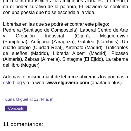
grecolatina transmitió a las religiones actuales la creencia
en el poder curativo de la palabra, El Gaviero se contenta
con una poesía que no se esconda a la vida.
Librerías en las que se podrá encontrar este pliego:
Pedreira (Santiago de Compostela), Laboral Centro de Arte
y Creación Industrial (Gijón), Mequierovivir
(Pamplona), Antígona (Zaragoza), Galatea (Cambrils), Un
cuarto propio (Ciudad Real), Arrebato (Madrid), Traficantes
de sueños (Madrid), Librería Alberti (Madrid), Picasso
(Almería), Zebras (Almería), Sintagma (El Ejido), La taberna
del libro (Moguer).
Además, el mismo día 4 de febrero subiremos los poemas a
este blog
y a la web:
www.elgaviero.com
(apartado plus).
Luna Miguel
at
12:44 a. m.
Compartir
11 comentarios: