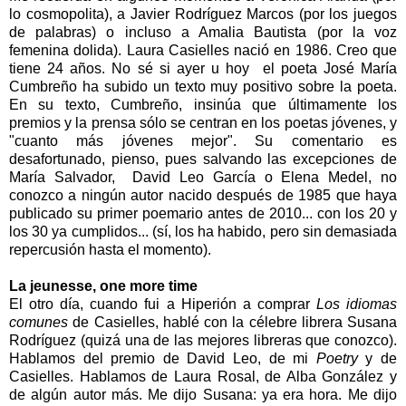
lo cosmopolita), a Javier Rodríguez Marcos (por los juegos
de palabras) o incluso a Amalia Bautista (por la voz
femenina dolida). Laura Casielles nació en 1986. Creo que
tiene 24 años. No sé si ayer u hoy el poeta José María
Cumbreño ha subido un texto muy positivo sobre la poeta.
En su texto, Cumbreño, insinúa que últimamente los
premios y la prensa sólo se centran en los poetas jóvenes, y
"cuanto más jóvenes mejor". Su comentario es
desafortunado, pienso, pues salvando las excepciones de
María Salvador, David Leo García o Elena Medel, no
conozco a ningún autor nacido después de 1985 que haya
publicado su primer poemario antes de 2010... con los 20 y
los 30 ya cumplidos... (sí, los ha habido, pero sin demasiada
repercusión hasta el momento).
La jeunesse, one more time
El otro día, cuando fui a Hiperión a comprar
Los idiomas
comunes
de Casielles, hablé con la célebre librera Susana
Rodríguez (quizá una de las mejores libreras que conozco).
Hablamos del premio de David Leo, de mi
Poetry
y de
Casielles. Hablamos de Laura Rosal, de Alba González y
de algún autor más. Me dijo Susana: ya era hora. Me dijo