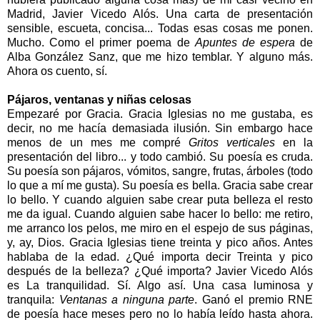
Madrid, Javier Vicedo Alós. Una carta de presentación
sensible, escueta, concisa... Todas esas cosas me ponen.
Mucho. Como el primer poema de
Apuntes de espera
de
Alba González Sanz, que me hizo temblar. Y alguno más.
Ahora os cuento, sí.
Pájaros, ventanas y niñas celosas
Empezaré por Gracia. Gracia Iglesias no me gustaba, es
decir, no me hacía demasiada ilusión. Sin embargo hace
menos de un mes me compré
Gritos verticales
en la
presentación del libro... y todo cambió. Su poesía es cruda.
Su poesía son pájaros, vómitos, sangre, frutas, árboles (todo
lo que a mí me gusta). Su poesía es bella. Gracia sabe crear
lo bello. Y cuando alguien sabe crear puta belleza el resto
me da igual. Cuando alguien sabe hacer lo bello: me retiro,
me arranco los pelos, me miro en el espejo de sus páginas,
y, ay, Dios. Gracia Iglesias tiene treinta y pico años. Antes
hablaba de la edad. ¿Qué importa decir Treinta y pico
después de la belleza? ¿Qué importa? Javier Vicedo Alós
es La tranquilidad. Sí. Algo así. Una casa luminosa y
tranquila:
Ventanas a ninguna parte
. Ganó el premio RNE
de poesía hace meses pero no lo había leído hasta ahora.