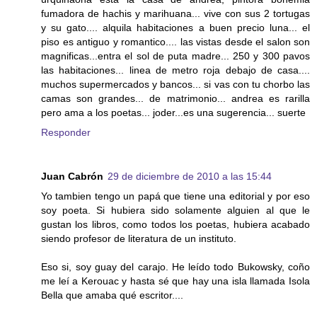
fumadora de hachis y marihuana... vive con sus 2 tortugas
y su gato.... alquila habitaciones a buen precio luna... el
piso es antiguo y romantico.... las vistas desde el salon son
magnificas...entra el sol de puta madre... 250 y 300 pavos
las habitaciones... linea de metro roja debajo de casa....
muchos supermercados y bancos... si vas con tu chorbo las
camas son grandes... de matrimonio... andrea es rarilla
pero ama a los poetas... joder...es una sugerencia... suerte
Responder
Juan Cabrón
29 de diciembre de 2010 a las 15:44
Yo tambien tengo un papá que tiene una editorial y por eso
soy poeta. Si hubiera sido solamente alguien al que le
gustan los libros, como todos los poetas, hubiera acabado
siendo profesor de literatura de un instituto.
Eso si, soy guay del carajo. He leído todo Bukowsky, coño
me leí a Kerouac y hasta sé que hay una isla llamada Isola
Bella que amaba qué escritor....