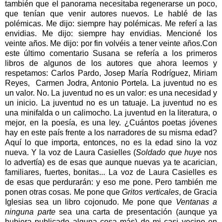
también que el panorama necesitaba regenerarse un poco,
que tenían que venir autores nuevos. Le hablé de las
polémicas. Me dijo: siempre hay polémicas. Me referí a las
envidias. Me dijo: siempre hay envidias. Mencioné los
veinte años. Me dijo: por fin volvéis a tener veinte años.Con
este último comentario Susana se refería a los primeros
libros de algunos de los autores que ahora leemos y
respetamos: Carlos Pardo, Josep María Rodríguez, Miriam
Reyes, Carmen Jodra, Antonio Portela. La juventud no es
un valor. No. La juventud no es un valor: es una necesidad y
un inicio. La juventud no es un tatuaje. La juventud no es
una minifalda o un calimocho. La juventud en la literatura, o
mejor, en la poesía, es una ley. ¿Cuántos poetas jóvenes
hay en este país frente a los narradores de su misma edad?
Aquí lo que importa, entonces, no es la edad sino la voz
nueva. Y la voz de Laura Casielles (
Soldado que huye
nos
lo advertía) es de esas que aunque nuevas ya te acarician,
familiares, fuertes, bonitas... La voz de Laura Casielles es
de esas que perdurarán: y eso me pone. Pero también me
ponen otras cosas. Me pone que
Gritos verticales
, de Gracia
Iglesias sea un libro cojonudo. Me pone que
Ventanas a
ninguna parte
sea una carta de presentación (aunque ya
hubiera publicado alguna cosa más) de mi casi vecino en