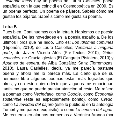
...
estaban locos
hay un poema de Laura Casielles, poeta
española con la que coincidí en Cosmopoética en 2009. Es
un poema perfecto. Un poema de pájaros. Sabéis cómo me
gustan los pájaros. Sabréis cómo me gusta su poema.
Letra B
Pues bien. Continuemos con la letra b. Hablemos de poesía
española. De las novedades en la poesía española. De los
últimos libros que he leído. Esto es:
Los idiomas comunes
(Hiperión, 2010), de Laura Casielles;
Ventanas a ninguna
parte
, de Javier Vicedo Alós (Pre-Textos, 2010);
Gritos
verticales
, de Gracia Iglesias (El Cangrejo Pistolero, 2010) y
Apuntes de espera
, de Alba González Sanz (Torremozas,
2010). Laura Casielles, decía, ya me parecía bastante
buena y ahora me lo parece más. Es cierto que de su
hermoso libro algunos poemas están más logrados que
otros, y con esto quiero decir que algunos me emocionan
tantísimo que no puedo prestar atención al resto. Me refiero
a poemas como
Vecindario
, como
Google
, como
Economía
sostenible
(este es especialmente bonito), como
Credo
,
como
La levedad del pájaro
(este lo publiqué en la antología
Tumbrl y me parece exquisito), o como
La certeza del agua
.
Me recuerda en algunos momentos a Verónica Aranda (por