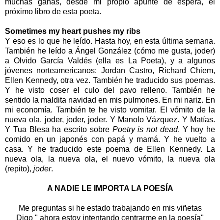
muchas ganas, desde mi propio apunte de espera, el
próximo libro de esta poeta.
Sometimes my heart pushes my ribs
Y eso es lo que he leído. Hasta hoy, en esta última semana.
También he leído a Ángel González (cómo me gusta, joder)
a Olvido García Valdés (ella es La Poeta), y a algunos
jóvenes norteamericanos: Jordan Castro, Richard Chiem,
Ellen Kennedy, otra vez. También he traducido sus poemas.
Y he visto coser el culo del pavo relleno. También he
sentido la maldita navidad en mis pulmones. En mi nariz. En
mi economía. También te he visto vomitar. El vómito de la
nueva ola, joder, joder, joder. Y Manolo Vázquez. Y Matías.
Y Tua Blesa ha escrito sobre
Poetry is not dead
. Y hoy he
comido en un japonés con papá y mamá. Y he vuelto a
casa. Y he traducido este poema de Ellen Kennedy. La
nueva ola, la nueva ola, el nuevo vómito, la nueva ola
(repito),
joder
.
A NADIE LE IMPORTA LA POESÍA
Me preguntas si he estado trabajando en mis viñetas
Digo " ahora estoy intentando centrarme en la poesía"