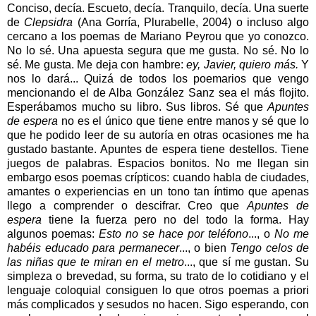
Conciso, decía. Escueto, decía. Tranquilo, decía. Una suerte
de
Clepsidra
(Ana Gorría, Plurabelle, 2004) o incluso algo
cercano a los poemas de Mariano Peyrou que yo conozco.
No lo sé. Una apuesta segura que me gusta. No sé. No lo
sé. Me gusta. Me deja con hambre:
ey, Javier, quiero más.
Y
nos lo dará... Quizá de todos los poemarios que vengo
mencionando el de Alba González Sanz sea el más flojito.
Esperábamos mucho su libro. Sus libros. Sé que
Apuntes
de espera
no es el único que tiene entre manos y sé que lo
que he podido leer de su autoría en otras ocasiones me ha
gustado bastante. Apuntes de espera tiene destellos. Tiene
juegos de palabras. Espacios bonitos. No me llegan sin
embargo esos poemas crípticos: cuando habla de ciudades,
amantes o experiencias en un tono tan íntimo que apenas
llego a comprender o descifrar. Creo que
Apuntes de
espera
tiene la fuerza pero no del todo la forma. Hay
algunos poemas:
Esto no se hace por teléfono
..., o
No me
habéis educado para permanecer
..., o bien
Tengo celos de
las niñas que te miran en el metro
..., que sí me gustan. Su
simpleza o brevedad, su forma, su trato de lo cotidiano y el
lenguaje coloquial consiguen lo que otros poemas a priori
más complicados y sesudos no hacen. Sigo esperando, con