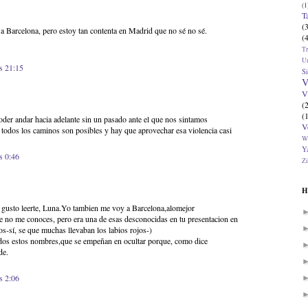
(1
T
(
a Barcelona, pero estoy tan contenta en Madrid que no sé no sé.
(
T
U
s 21:15
Si
V
V
(
(
oder andar hacia adelante sin un pasado ante el que nos sintamos
V
todos los caminos son posibles y hay que aprovechar esa violencia casi
W
Ya
s 0:46
Zi
H
 gusto leerte, Luna.Yo tambien me voy a Barcelona,alomejor
e no me conoces, pero era una de esas desconocidas en tu presentacion en
jos-sí, se que muchas llevaban los labios rojos-)
odos estos nombres,que se empeñan en ocultar porque, como dice
de.
s 2:06