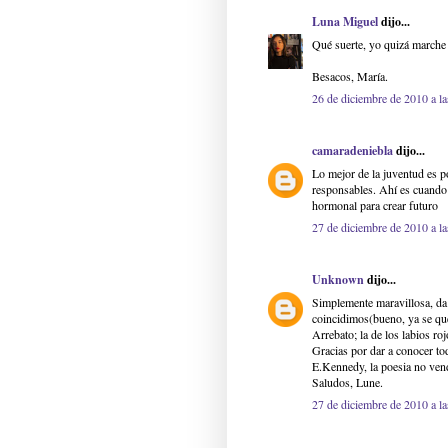
Luna Miguel
dijo...
Qué suerte, yo quizá marche 
Besacos, María.
26 de diciembre de 2010 a la
camaradeniebla
dijo...
Lo mejor de la juventud es p
responsables. Ahí es cuando 
hormonal para crear futuro
27 de diciembre de 2010 a la
Unknown
dijo...
Simplemente maravillosa, da
coincidimos(bueno, ya se qu
Arrebato; la de los labios ro
Gracias por dar a conocer t
E.Kennedy, la poesia no ven
Saludos, Lune.
27 de diciembre de 2010 a la