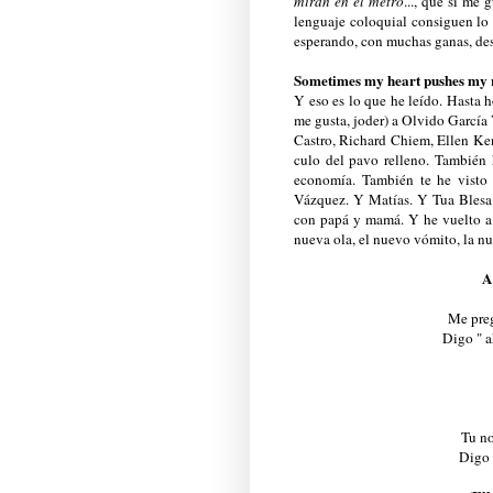
miran en el metro
..., que sí me 
lenguaje coloquial consiguen lo
esperando, con muchas ganas, desd
Sometimes my heart pushes my 
Y eso es lo que he leído. Hasta
me gusta, joder) a Olvido García 
Castro, Richard Chiem, Ellen Ken
culo del pavo relleno. También 
economía. También te he visto 
Vázquez. Y Matías. Y Tua Blesa
con papá y mamá. Y he vuelto a 
nueva ola, el nuevo vómito, la nu
A
Me preg
Digo " a
Tu no
Digo 