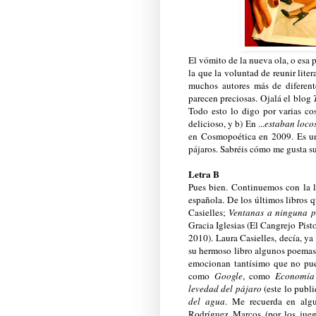
El vómito de la nueva ola, o esa 
la que la voluntad de reunir lit
muchos autores más de diferent
parecen preciosas. Ojalá el blog
Todo esto lo digo por varias co
delicioso, y b) En ...
estaban loco
en Cosmopoética en 2009. Es un
pájaros. Sabréis cómo me gusta s
Letra B
Pues bien. Continuemos con la l
española. De los últimos libros q
Casielles;
Ventanas a ninguna p
Gracia Iglesias (El Cangrejo Pist
2010). Laura Casielles, decía, y
su hermoso libro algunos poemas 
emocionan tantísimo que no pue
como
Google
, como
Economía 
levedad del pájaro
(este lo publ
del agua
. Me recuerda en alg
Rodríguez Marcos (por los jueg