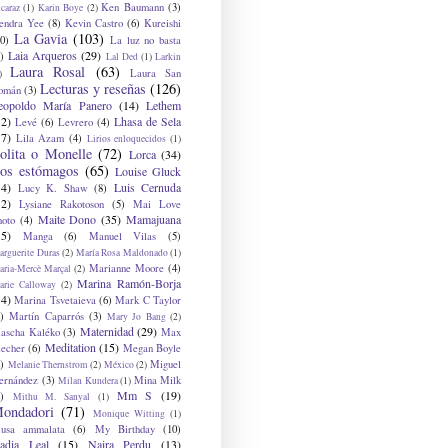
Ken Baumann
(3)
caraz
(1)
Karin Boye
(2)
endra Yee
(8)
Kevin Castro
(6)
Kureishi
La Gavia
(103)
0)
La luz no basta
Laia Arqueros
(29)
)
Lal Ded
(1)
Larkin
Laura Rosal
(63)
Laura San
)
Lecturas y reseñas
(126)
omán
(3)
eopoldo María Panero
(14)
Lethem
12)
Lhasa de Sela
Levé
(6)
Levrero
(4)
17)
Lila Azam
(4)
Lirios enloquecidos
(1)
olita o Monelle
(72)
Lorca
(34)
os estómagos
(65)
Louise Gluck
14)
Luis Cernuda
Lucy K. Shaw
(8)
12)
Lysiane Rakotoson
(5)
Mai Love
Maite Dono
(35)
Mamajuana
hoto
(4)
15)
Manga
(6)
Manuel Vilas
(5)
rguerite Duras
(2)
María Rosa Maldonado
(1)
Marianne Moore
(4)
ria-Mercè Marçal
(2)
Marina Ramón-Borja
arie Calloway
(2)
14)
Marina Tsvetaieva
(6)
Mark C Taylor
)
Martín Caparrós
(3)
Mary Jo Bang
(2)
Maternidad
(29)
ascha Kaléko
(3)
Max
Meditation
(15)
lecher
(6)
Megan Boyle
)
Miguel
Melanie Thernstrom
(2)
México
(2)
ernández
(3)
Mina Milk
Milan Kundera
(1)
Mm S
(19)
)
Mithu M. Sanyal
(1)
ondadori
(71)
Monique Witting
(1)
usa ammalata
(6)
My Birthday
(10)
adia Leal
(15)
Naira Perdu
(13)