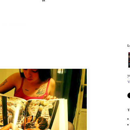
L
y
V
T