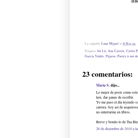
El
(
La culpable
Luna Miguel
at
8:36 p. m.
Etiqueta
Alt Lit
,
Ana Carrete
,
Carlos P
García Valdés
,
Pájaros
,
Poetry is not d
23 comentarios:
María S.
dijo...
Lo mejor de posts como este 
leer, dar ganas de escribir.
Yo me paso el día leyendo so
carrera. Soy así de asqueros
no enterrarme en libros.
Breve y bonito lo de Tua Ble
26 de diciembre de 2010 a la