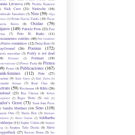
atalia Litvinova
(19)
Nichita Stanescu
Nick Cave
(21)
Nietzsche
(16)
)
Niza
(59)
ishiwaki Junzaburo
(3)
Olga
Olvido García Valdés
(10)
Óscar
rozco
(1)
Oxidao
(79)
arcía Sierra
(8)
ájaros
(149)
Patricio Pron
(23)
Paul
Peio H. Riaño
(11)
elan
(7)
ensamientos estériles
(40)
Pere Gimferrer
Perros románticos
(12)
Philip Roth
(3)
)
Poemas
(172)
layGround
(26)
Poetry is not dead
oesía masculina
(3)
38)
Portinari
(19)
Poliamor
(2)
Prensa
Power Paola
(6)
osnoventismo
(2)
69)
Publicaciones
(167)
Proust
(4)
unk-femmes
(112)
Pute
(27)
ynchon
(9)
Radu Vancu
(2)
Raúl Zurita
(1)
einaldo Arenas
(7)
René Char
(6)
etrato
(59)
Rikle
(26)
Riechmann
(4)
imbaud
(23)
Rita Chirian
(4)
Robert
Roger Wolfe
(5)
inghurst
(2)
Safo
(1)
ailor's Grave
(73)
Saint-John Perse
Sexo
(119)
Sandra Martínez
(14)
)
haron Olds
(7)
Sheila Heti
(3)
Shuntaro
Siddhartha
anikawa
(1)
Shuzo Oshimi
(2)
ukherjee
(11)
Sophie Collins
(6)
Stephen
Steve
Stephen Tully Dierks
(8)
ing
(1)
oggenbuck
(27)
Stewart Home
(5)
Sus