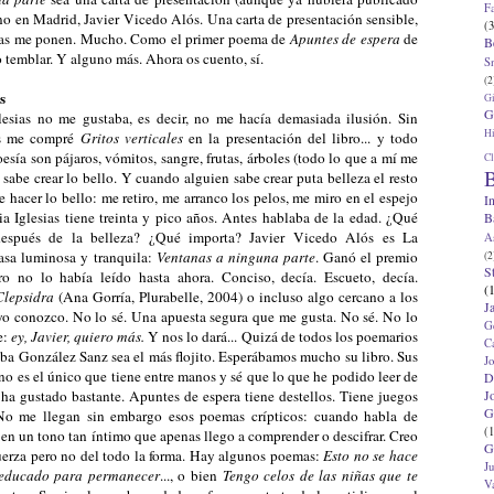
F
no en Madrid, Javier Vicedo Alós. Una carta de presentación sensible,
(3
cosas me ponen. Mucho. Como el primer poema de
Apuntes de espera
de
B
temblar. Y alguno más. Ahora os cuento, sí.
S
(2
s
G
G
esias no me gustaba, es decir, no me hacía demasiada ilusión. Sin
Hi
s me compré
Gritos verticales
en la presentación del libro... y todo
esía son pájaros, vómitos, sangre, frutas, árboles (todo lo que a mí me
Cl
B
a sabe crear lo bello. Y cuando alguien sabe crear puta belleza el resto
 hacer lo bello: me retiro, me arranco los pelos, me miro en el espejo
I
cia Iglesias tiene treinta y pico años. Antes hablaba de la edad. ¿Qué
B
después de la belleza? ¿Qué importa? Javier Vicedo Alós es La
A
casa luminosa y tranquila:
Ventanas a ninguna parte
. Ganó el premio
(2
S
 no lo había leído hasta ahora. Conciso, decía. Escueto, decía.
(
lepsidra
(Ana Gorría, Plurabelle, 2004) o incluso algo cercano a los
J
 conozco. No lo sé. Una apuesta segura que me gusta. No sé. No lo
G
e:
ey, Javier, quiero más.
Y nos lo dará... Quizá de todos los poemarios
C
a González Sanz sea el más flojito. Esperábamos mucho su libro. Sus
J
no es el único que tiene entre manos y sé que lo que he podido leer de
D
J
 ha gustado bastante. Apuntes de espera tiene destellos. Tiene juegos
G
 No me llegan sin embargo esos poemas crípticos: cuando habla de
(1
 en un tono tan íntimo que apenas llego a comprender o descifrar. Creo
G
uerza pero no del todo la forma. Hay algunos poemas:
Esto no se hace
J
educado para permanecer
..., o bien
Tengo celos de las niñas que te
V