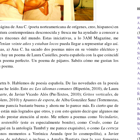
H
8
A
página de Ana C. (poeta norteamericana de orígenes, creo, hispanos) en
A
eratura contemporánea desconocida y fresca me ha ayudado a conocer a
(
W
es rincones del mundo. Estas iniciativas, a lo 3AM Magazine, me
A
Tenían veinte años y estaban locos
pueda llegar a representar algo así.
A
sas, a) Ana C. ha sacado dos poemas míos en su vómito eléctrico y
S
s
hay un poema de Laura Casielles, poeta española con la que coincidí
C
 poema perfecto. Un poema de pájaros. Sabéis cómo me gustan los
M
u poema.
A
A
A
etra b. Hablemos de poesía española. De las novedades en la poesía
Ap
ue he leído. Esto es:
Los idiomas comunes
(Hiperión, 2010), de Laura
H
f
arte
, de Javier Vicedo Alós (Pre-Textos, 2010);
Gritos verticales
, de
(
olero, 2010) y
Apuntes de espera
, de Alba González Sanz (Torremozas,
Pr
a me parecía bastante buena y ahora me lo parece más. Es cierto que de
B
están más logrados que otros, y con esto quiero decir que algunos me
B
do prestar atención al resto. Me refiero a poemas como
Vecindario
,
B
sostenible
(este es especialmente bonito), como
Credo
, como
La
B
iqué en la antología Tumbrl y me parece exquisito), o como
La certeza
V
unos momentos a Verónica Aranda (por lo cosmopolita), a Javier
B
(
os de palabras) o incluso a Amalia Bautista (por la voz femenina