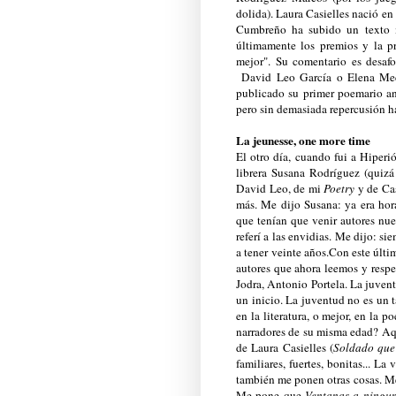
dolida). Laura Casielles nació en
Cumbreño ha subido un texto m
últimamente los premios y la pr
mejor". Su comentario es desafo
David Leo García o Elena Med
publicado su primer poemario ant
pero sin demasiada repercusión h
La jeunesse, one more time
El otro día, cuando fui a Hiper
librera Susana Rodríguez (quizá
David Leo, de mi
Poetry
y de Ca
más. Me dijo Susana: ya era hor
que tenían que venir autores nu
referí a las envidias. Me dijo: s
a tener veinte años.Con este últi
autores que ahora leemos y resp
Jodra, Antonio Portela. La juven
un inicio. La juventud no es un 
en la literatura, o mejor, en la p
narradores de su misma edad? Aqu
de Laura Casielles (
Soldado que
familiares, fuertes, bonitas... L
también me ponen otras cosas. 
Me pone que
Ventanas a ningu