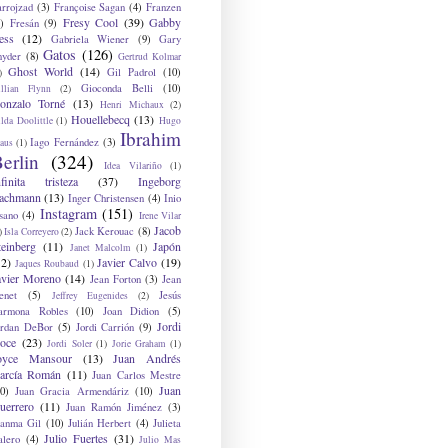
arrojzad
(3)
Françoise Sagan
(4)
Franzen
Fresy Cool
(39)
Gabby
)
Fresán
(9)
ess
(12)
Gabriela Wiener
(9)
Gary
Gatos
(126)
nyder
(8)
Gertrud Kolmar
Ghost World
(14)
Gil Padrol
(10)
)
Gioconda Belli
(10)
illian Flynn
(2)
onzalo Torné
(13)
Henri Michaux
(2)
Houellebecq
(13)
lda Doolittle
(1)
Hugo
Ibrahim
Iago Fernández
(3)
aus
(1)
erlin
(324)
Idea Vilariño
(1)
nfinita tristeza
(37)
Ingeborg
achmann
(13)
Inger Christensen
(4)
Inio
Instagram
(151)
sano
(4)
Irene Vilar
Jacob
Jack Kerouac
(8)
)
Isla Correyero
(2)
teinberg
(11)
Japón
Janet Malcolm
(1)
12)
Javier Calvo
(19)
Jaques Roubaud
(1)
avier Moreno
(14)
Jean Forton
(3)
Jean
enet
(5)
Jesús
Jeffrey Eugenides
(2)
armona Robles
(10)
Joan Didion
(5)
Jordi
ordan DeBor
(5)
Jordi Carrión
(9)
oce
(23)
Jordi Soler
(1)
Jorie Graham
(1)
oyce Mansour
(13)
Juan Andrés
arcía Román
(11)
Juan Carlos Mestre
Juan
0)
Juan Gracia Armendáriz
(10)
uerrero
(11)
Juan Ramón Jiménez
(3)
uanma Gil
(10)
Julián Herbert
(4)
Julieta
Julio Fuertes
(31)
alero
(4)
Julio Mas