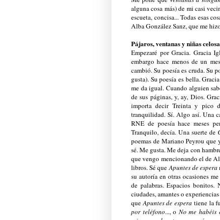
alguna cosa más) de mi casi veci
escueta, concisa... Todas esas 
Alba González Sanz, que me hizo 
Pájaros, ventanas y niñas celosa
Empezaré por Gracia. Gracia Igl
embargo hace menos de un me
cambió. Su poesía es cruda. Su po
gusta). Su poesía es bella. Graci
me da igual. Cuando alguien sabe
de sus páginas, y, ay, Dios. Gra
importa decir Treinta y pico 
tranquilidad. Sí. Algo así. Una 
RNE de poesía hace meses pero
Tranquilo, decía. Una suerte de
C
poemas de Mariano Peyrou que yo
sé. Me gusta. Me deja con hambr
que vengo mencionando el de Alb
libros. Sé que
Apuntes de espera
su autoría en otras ocasiones me
de palabras. Espacios bonitos.
ciudades, amantes o experiencias
que
Apuntes de espera
tiene la f
por teléfono
..., o
No me habéis 