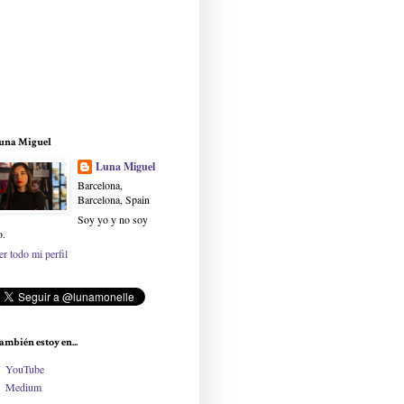
una Miguel
Luna Miguel
Barcelona,
Barcelona, Spain
Soy yo y no soy
o.
er todo mi perfil
ambién estoy en...
YouTube
Medium