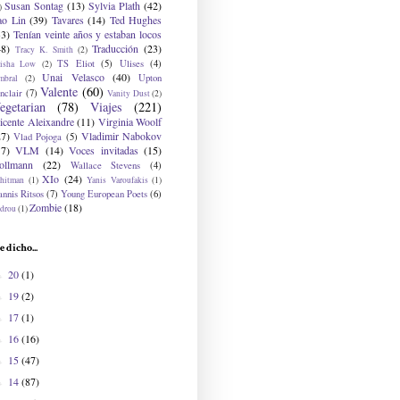
Susan Sontag
(13)
Sylvia Plath
(42)
)
ao Lin
(39)
Tavares
(14)
Ted Hughes
33)
Tenían veinte años y estaban locos
48)
Traducción
(23)
Tracy K. Smith
(2)
TS Eliot
(5)
Ulises
(4)
risha Low
(2)
Unai Velasco
(40)
Upton
mbral
(2)
Valente
(60)
nclair
(7)
Vanity Dust
(2)
egetarian
(78)
Viajes
(221)
icente Aleixandre
(11)
Virginia Woolf
27)
Vladimir Nabokov
Vlad Pojoga
(5)
17)
VLM
(14)
Voces invitadas
(15)
ollmann
(22)
Wallace Stevens
(4)
XIo
(24)
hitman
(1)
Yanis Varoufakis
(1)
nnis Ritsos
(7)
Young European Poets
(6)
Zombie
(18)
drou
(1)
e dicho...
20
(1)
►
19
(2)
►
17
(1)
►
16
(16)
►
15
(47)
►
14
(87)
►