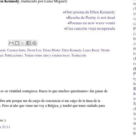
len Kennedy
, traducido por Luna Miguel)
N
(7
+
Otro poema de Ellen Kennedy
N
+
Reseña de Poetry is not dead
O
+
Poemas en new wave vomit
G
+
Una canción vieja recuperada
P
C
P
(2
P
ardo
,
Carmen Jodra
,
David Leo
,
Elena Medel
,
Ellen Kennedy
,
Laura Rosal
,
Olvido
P
ead
,
Publicaciones
,
Tenían veinte años y estaban locos
,
Traducción
(
P
(
P
P
R
R
es su vitalidad contagiosa. Haces lo que muchos quisiéramos: dar ganas de
R
Br
bre arte porque me da cargo de conciencia si me salgo de la línea de la
S
a. Pero al año que viene me voy a Bélgica, y tendré que tener cuidado para
(5
S
T
sa :)
M
s 21:11
K
R