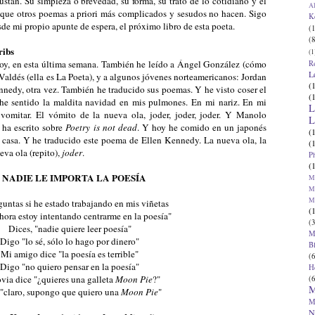
gustan. Su simpleza o brevedad, su forma, su trato de lo cotidiano y el
Al
 que otros poemas a priori más complicados y sesudos no hacen. Sigo
K
e mi propio apunte de espera, el próximo libro de esta poeta.
(1
(8
ribs
(1
 hoy, en esta última semana. También he leído a Ángel González (cómo
R
L
Valdés (ella es La Poeta), y a algunos jóvenes norteamericanos: Jordan
(
nedy, otra vez. También he traducido sus poemas. Y he visto coser el
(
he sentido la maldita navidad en mis pulmones. En mi nariz. En mi
L
vomitar. El vómito de la nueva ola, joder, joder, joder. Y Manolo
L
 ha escrito sobre
Poetry is not dead
. Y hoy he comido en un japonés
(
casa. Y he traducido este poema de Ellen Kennedy. La nueva ola, la
(
eva ola (repito),
joder
.
P
(
 NADIE LE IMPORTA LA POESÍA
Ma
Ma
M
untas si he estado trabajando en mis viñetas
(
hora estoy intentando centrarme en la poesía"
(3
Dices, "nadie quiere leer poesía"
M
Digo "lo sé, sólo lo hago por dinero"
B
Mi amigo dice "la poesía es terrible"
(6
Digo "no quiero pensar en la poesía"
H
via dice "¿quieres una galleta
Moon Pie
?"
(6
M
"claro, supongo que quiero una
Moon Pie
"
M
N