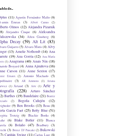
ablo de...
9plus
(11)
Agustín Fernández Mallo
(8)
l-amin Emran
(3)
Albert Camus
(2)
lberto Olmos
(12)
Alejandra Pizarnik
38)
Aleksandra
Alejandro Cinque
(6)
aliszewska
(34)
Allen Ginsberg
(6)
lpha Decay
(59)
Alt Lit
(83)
Alvy
lvaro Guijarro
(5)
Alvaro Mutis
(4)
inger
(13)
Amelie Nothomb
(14)
Ana
arrete
(19)
Ana Gorria
(12)
Ana María
Anagrama
(40)
Anais Nin
(18)
oix
(1)
Anna Ajmátova
(16)
natole Broyard
(4)
nne Carson
(11)
Anne Sexton
(17)
Antonio Machado
(5)
nnie Ernaux
(2)
ollinaire
(3)
AR Ammons
(1)
Ariana
Arte y
Artaud
(3)
arwicz
(1)
Arte
(1)
otografía
(228)
Arturo Sánchez
12)
Barthes
(19)
Baudelaire
(21)
Beatriz
Begoña Callejón
(12)
eciado
(2)
Ben Brooks
(13)
eigbeder
(9)
Benn
(8)
erta García Faet
(25)
Betty Blue
(51)
irgitta Trotzig
(6)
Blackie Books
(4)
Blake Butler
(11)
lake
(6)
Blanca
Bolaño
(47)
arela
(8)
Bradbury
(3)
Bukowski
recht
(3)
Breece DJ Pancake
(2)
37)
Capitán Swing
(11)
Carlos Lust
(8)