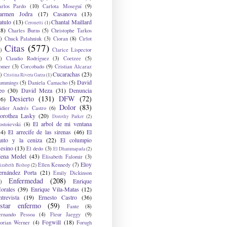
arlos Pardo
(10)
Carlota Moseguí
(9)
armen Jodra
(17)
Casanova
(13)
atulo
(13)
Chantal Maillard
Ceronetti
(1)
28)
Charles Burns
(5)
Christophe Tarkos
)
Chuck Palahniuk
(3)
Cioran
(8)
Cirlot
Citas
(577)
)
Clarice Lispector
)
Claudio Rodríguez
(3)
Coetzee
(5)
omer
(3)
Corcobado
(9)
Cristian Alcaraz
Cucarachas
(23)
)
Cristina Rivera Garza
(1)
David
ummings
(5)
Daniela Camacho
(5)
eo
(30)
David Meza
(31)
Denuncia
Desierto
(131)
DFW
(72)
36)
Dolor
(83)
idier Andrés Castro
(6)
orothea Lasky
(20)
Dorothy Parker
(2)
El arbol de mi ventana
ostoievski
(8)
34)
El arrecife de las sirenas
(46)
El
anto y la ceniza
(22)
El columpio
sesino
(13)
El dedo
(3)
El Dhammapada
(2)
lena Medel
(43)
Elisabeth Falomir
(3)
Eloy
Ellen Kennedy
(7)
izabeth Bishop
(2)
ernández Porta
(21)
Emily Dickinson
Enfermedad
(208)
Enrique
)
orales
(39)
Enrique Vila-Matas
(12)
ntrevista
(19)
Ernesto Castro
(36)
star enfermo
(59)
Fante
(8)
ernando Pessoa
(4)
Fleur Jaeggy
(9)
Fogwill
(18)
lorian Werner
(4)
Forugh