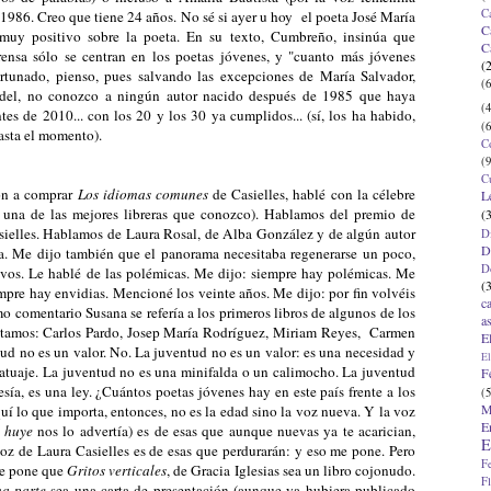
C
 1986. Creo que tiene 24 años. No sé si ayer u hoy el poeta José María
C
uy positivo sobre la poeta. En su texto, Cumbreño, insinúa que
C
ensa sólo se centran en los poetas jóvenes, y "cuanto más jóvenes
(
rtunado, pienso, pues salvando las excepciones de María Salvador,
(6
el, no conozco a ningún autor nacido después de 1985 que haya
(4
es de 2010... con los 20 y los 30 ya cumplidos... (sí, los ha habido,
(6
asta el momento).
C
(9
C
ión a comprar
Los idiomas comunes
de Casielles, hablé con la célebre
L
 una de las mejores libreras que conozco). Hablamos del premio de
(
sielles. Hablamos de Laura Rosal, de Alba González y de algún autor
D
D
a. Me dijo también que el panorama necesitaba regenerarse un poco,
D
evos. Le hablé de las polémicas. Me dijo: siempre hay polémicas. Me
(
iempre hay envidias. Mencioné los veinte años. Me dijo: por fin volvéis
c
mo comentario Susana se refería a los primeros libros de algunos de los
a
etamos: Carlos Pardo, Josep María Rodríguez, Miriam Reyes, Carmen
E
tud no es un valor. No. La juventud no es un valor: es una necesidad y
El
tatuaje. La juventud no es una minifalda o un calimocho. La juventud
F
oesía, es una ley. ¿Cuántos poetas jóvenes hay en este país frente a los
(5
M
í lo que importa, entonces, no es la edad sino la voz nueva. Y la voz
E
 huye
nos lo advertía) es de esas que aunque nuevas ya te acarician,
E
a voz de Laura Casielles es de esas que perdurarán: y eso me pone. Pero
F
Me pone que
Gritos verticales
, de Gracia Iglesias sea un libro cojonudo.
F
na parte
sea una carta de presentación (aunque ya hubiera publicado