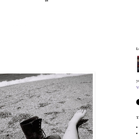
L
y
V
T