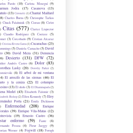
arlos Pardo
(10)
Carlota Moseguí
(9)
armen Jodra
(17)
Casanova
(13)
atulo
(13)
Chantal Maillard
Ceronetti
(1)
28)
Charles Burns
(5)
Christophe Tarkos
)
Chuck Palahniuk
(3)
Cioran
(8)
Cirlot
Citas
(577)
)
Clarice Lispector
)
Claudio Rodríguez
(3)
Coetzee
(5)
omer
(3)
Corcobado
(9)
Cristian Alcaraz
Cucarachas
(23)
)
Cristina Rivera Garza
(1)
David
ummings
(5)
Daniela Camacho
(5)
eo
(30)
David Meza
(31)
Denuncia
Desierto
(131)
DFW
(72)
36)
Dolor
(83)
idier Andrés Castro
(6)
orothea Lasky
(20)
Dorothy Parker
(2)
El arbol de mi ventana
ostoievski
(8)
34)
El arrecife de las sirenas
(46)
El
anto y la ceniza
(22)
El columpio
sesino
(13)
El dedo
(3)
El Dhammapada
(2)
lena Medel
(43)
Elisabeth Falomir
(3)
Eloy
Ellen Kennedy
(7)
izabeth Bishop
(2)
ernández Porta
(21)
Emily Dickinson
Enfermedad
(208)
Enrique
)
orales
(39)
Enrique Vila-Matas
(12)
ntrevista
(19)
Ernesto Castro
(36)
star enfermo
(59)
Fante
(8)
ernando Pessoa
(4)
Fleur Jaeggy
(9)
Fogwill
(18)
lorian Werner
(4)
Forugh