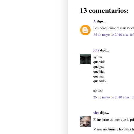
13 comentarios:
A
dijo...
Los besos como 'esclusa' del
25 de mayo de 2010 a las 0:
jota
dijo...
ay lua
qué vida
qué gas
qué bien
qué mal
qué todo
abrazo
25 de mayo de 2010 a las 1:
vico
dijo...
El invierno es peor que la pr
Magia nocturna y horchata fr