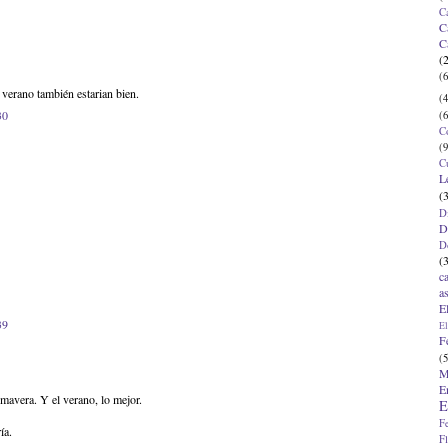
C
C
C
(
(6
 verano también estarian bien.
(4
30
(6
C
(9
C
L
(
D
D
D
(
c
a
E
39
El
F
(5
M
E
imavera. Y el verano, lo mejor.
E
F
ía.
F