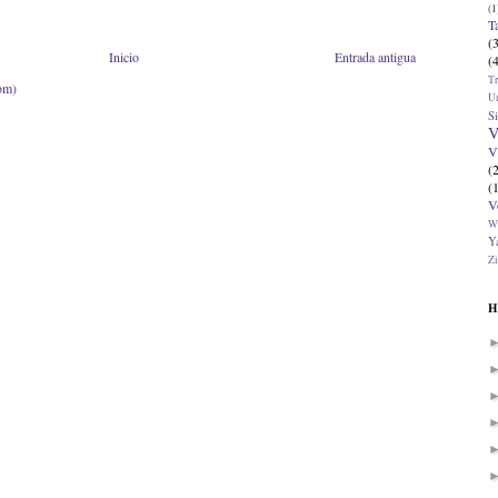
(1
T
(
Inicio
Entrada antigua
(
T
om)
U
Si
V
V
(
(
V
W
Ya
Zi
H