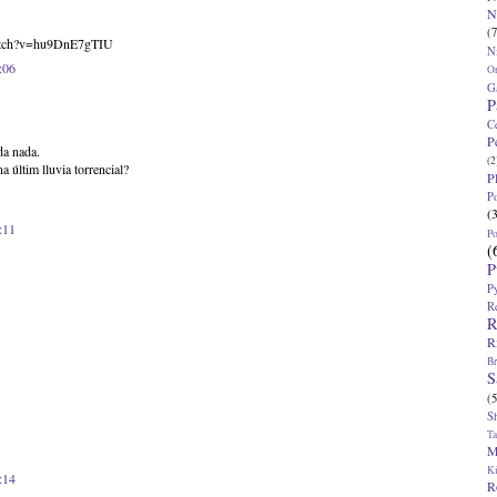
N
(7
atch?v=hu9DnE7gTIU
N
:06
O
G
P
C
P
da nada.
(2
 últim lluvia torrencial?
P
P
(
:11
P
(
P
P
R
R
R
Br
S
(5
S
T
M
K
:14
R