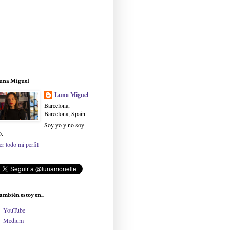
una Miguel
Luna Miguel
Barcelona,
Barcelona, Spain
Soy yo y no soy
o.
er todo mi perfil
ambién estoy en...
YouTube
Medium