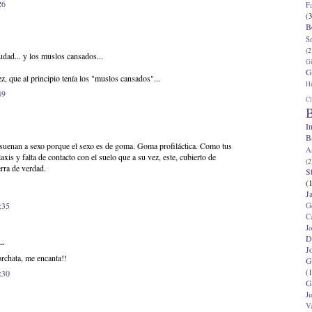
26
F
(3
B
S
(2
ciudad... y los muslos cansados...
G
G
z, que al principio tenía los "muslos cansados"...
Hi
49
Cl
B
I
B
 suenan a sexo porque el sexo es de goma. Goma profiláctica. Como tus
A
axis y falta de contacto con el suelo que a su vez, este, cubierto de
(2
erra de verdad.
S
(
J
:35
G
C
J
D
..
J
rchata, me encanta!!
G
(1
:30
G
J
V