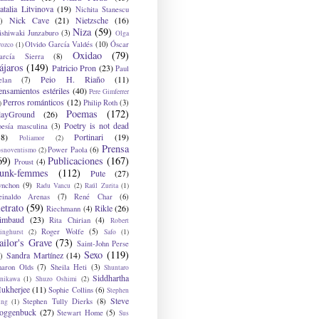
atalia Litvinova
(19)
Nichita Stanescu
Nick Cave
(21)
Nietzsche
(16)
)
Niza
(59)
ishiwaki Junzaburo
(3)
Olga
Olvido García Valdés
(10)
Óscar
rozco
(1)
Oxidao
(79)
arcía Sierra
(8)
ájaros
(149)
Patricio Pron
(23)
Paul
Peio H. Riaño
(11)
elan
(7)
ensamientos estériles
(40)
Pere Gimferrer
Perros románticos
(12)
Philip Roth
(3)
)
Poemas
(172)
layGround
(26)
Poetry is not dead
oesía masculina
(3)
38)
Portinari
(19)
Poliamor
(2)
Prensa
Power Paola
(6)
osnoventismo
(2)
69)
Publicaciones
(167)
Proust
(4)
unk-femmes
(112)
Pute
(27)
ynchon
(9)
Radu Vancu
(2)
Raúl Zurita
(1)
einaldo Arenas
(7)
René Char
(6)
etrato
(59)
Rikle
(26)
Riechmann
(4)
imbaud
(23)
Rita Chirian
(4)
Robert
Roger Wolfe
(5)
inghurst
(2)
Safo
(1)
ailor's Grave
(73)
Saint-John Perse
Sexo
(119)
Sandra Martínez
(14)
)
haron Olds
(7)
Sheila Heti
(3)
Shuntaro
Siddhartha
anikawa
(1)
Shuzo Oshimi
(2)
ukherjee
(11)
Sophie Collins
(6)
Stephen
Steve
Stephen Tully Dierks
(8)
ing
(1)
oggenbuck
(27)
Stewart Home
(5)
Sus