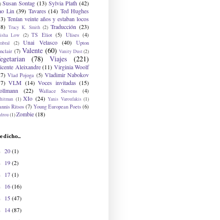
Susan Sontag
(13)
Sylvia Plath
(42)
)
ao Lin
(39)
Tavares
(14)
Ted Hughes
33)
Tenían veinte años y estaban locos
48)
Traducción
(23)
Tracy K. Smith
(2)
TS Eliot
(5)
Ulises
(4)
risha Low
(2)
Unai Velasco
(40)
Upton
mbral
(2)
Valente
(60)
nclair
(7)
Vanity Dust
(2)
egetarian
(78)
Viajes
(221)
icente Aleixandre
(11)
Virginia Woolf
27)
Vladimir Nabokov
Vlad Pojoga
(5)
17)
VLM
(14)
Voces invitadas
(15)
ollmann
(22)
Wallace Stevens
(4)
XIo
(24)
hitman
(1)
Yanis Varoufakis
(1)
nnis Ritsos
(7)
Young European Poets
(6)
Zombie
(18)
drou
(1)
e dicho...
20
(1)
►
19
(2)
►
17
(1)
►
16
(16)
►
15
(47)
►
14
(87)
►