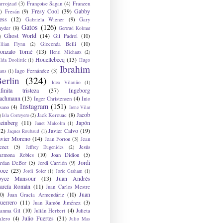
arrojzad
(3)
Françoise Sagan
(4)
Franzen
Fresy Cool
(39)
Gabby
)
Fresán
(9)
ess
(12)
Gabriela Wiener
(9)
Gary
Gatos
(126)
nyder
(8)
Gertrud Kolmar
Ghost World
(14)
Gil Padrol
(10)
)
Gioconda Belli
(10)
illian Flynn
(2)
onzalo Torné
(13)
Henri Michaux
(2)
Houellebecq
(13)
lda Doolittle
(1)
Hugo
Ibrahim
Iago Fernández
(3)
aus
(1)
erlin
(324)
Idea Vilariño
(1)
nfinita tristeza
(37)
Ingeborg
achmann
(13)
Inger Christensen
(4)
Inio
Instagram
(151)
sano
(4)
Irene Vilar
Jacob
Jack Kerouac
(8)
)
Isla Correyero
(2)
teinberg
(11)
Japón
Janet Malcolm
(1)
12)
Javier Calvo
(19)
Jaques Roubaud
(1)
avier Moreno
(14)
Jean Forton
(3)
Jean
enet
(5)
Jesús
Jeffrey Eugenides
(2)
armona Robles
(10)
Joan Didion
(5)
Jordi
ordan DeBor
(5)
Jordi Carrión
(9)
oce
(23)
Jordi Soler
(1)
Jorie Graham
(1)
oyce Mansour
(13)
Juan Andrés
arcía Román
(11)
Juan Carlos Mestre
Juan
0)
Juan Gracia Armendáriz
(10)
uerrero
(11)
Juan Ramón Jiménez
(3)
uanma Gil
(10)
Julián Herbert
(4)
Julieta
Julio Fuertes
(31)
alero
(4)
Julio Mas