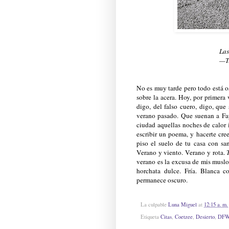
Las
—Tu
No es muy tarde pero todo está o
sobre la acera. Hoy, por primera
digo, del falso cuero, digo, qu
verano pasado. Que suenan a Fay
ciudad aquellas noches de calor 
escribir un poema, y hacerte cre
piso el suelo de tu casa con sa
Verano y viento. Verano y rota.
verano es la excusa de mis musl
horchata dulce. Fría. Blanca
permanece oscuro.
La culpable
Luna Miguel
at
12:15 a. m.
Etiqueta
Citas
,
Coetzee
,
Desierto
,
DF