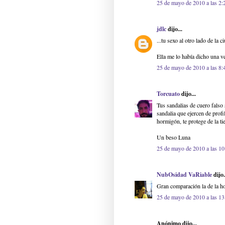
25 de mayo de 2010 a las 2:
jdlc
dijo...
...tu sexo al otro lado de la 
Ella me lo había dicho una ve
25 de mayo de 2010 a las 8:
Torcuato
dijo...
Tus sandalias de cuero falso
sandalia que ejercen de profil
hormigón, te protege de la ti
Un beso Luna
25 de mayo de 2010 a las 10
NubOsidad VaRiable
dijo.
Gran comparación la de la ho
25 de mayo de 2010 a las 13
Anónimo dijo...