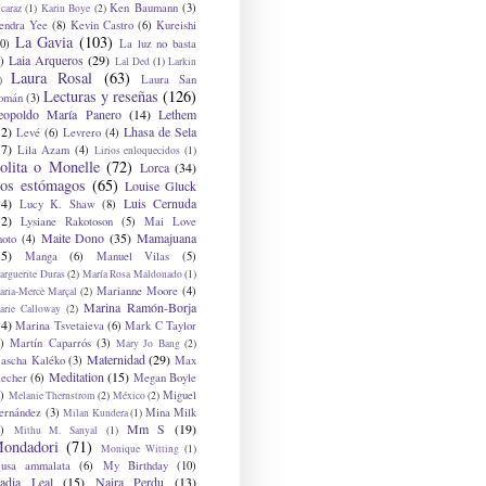
Ken Baumann
(3)
caraz
(1)
Karin Boye
(2)
endra Yee
(8)
Kevin Castro
(6)
Kureishi
La Gavia
(103)
0)
La luz no basta
Laia Arqueros
(29)
)
Lal Ded
(1)
Larkin
Laura Rosal
(63)
Laura San
)
Lecturas y reseñas
(126)
omán
(3)
eopoldo María Panero
(14)
Lethem
12)
Lhasa de Sela
Levé
(6)
Levrero
(4)
17)
Lila Azam
(4)
Lirios enloquecidos
(1)
olita o Monelle
(72)
Lorca
(34)
os estómagos
(65)
Louise Gluck
14)
Luis Cernuda
Lucy K. Shaw
(8)
12)
Lysiane Rakotoson
(5)
Mai Love
Maite Dono
(35)
Mamajuana
hoto
(4)
15)
Manga
(6)
Manuel Vilas
(5)
rguerite Duras
(2)
María Rosa Maldonado
(1)
Marianne Moore
(4)
ria-Mercè Marçal
(2)
Marina Ramón-Borja
arie Calloway
(2)
14)
Marina Tsvetaieva
(6)
Mark C Taylor
)
Martín Caparrós
(3)
Mary Jo Bang
(2)
Maternidad
(29)
ascha Kaléko
(3)
Max
Meditation
(15)
lecher
(6)
Megan Boyle
)
Miguel
Melanie Thernstrom
(2)
México
(2)
ernández
(3)
Mina Milk
Milan Kundera
(1)
Mm S
(19)
)
Mithu M. Sanyal
(1)
ondadori
(71)
Monique Witting
(1)
usa ammalata
(6)
My Birthday
(10)
adia Leal
(15)
Naira Perdu
(13)