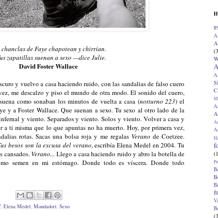
H
8
A
A
 chanclas de Faye chapotean y chirrían.
(
s zapatillas suenan a sexo —dice Julie.
W
David Foster Wallace
A
A
S
scuro y vuelvo a casa haciendo ruido, con las sandalias de falso cuero
C
 vez, me descalzo y piso el mundo de otra modo. El sonido del cuero,
M
e suena como sonaban los minutos de vuelta a casa (
notturno 223
) el
A
e y a Foster Wallace. Que suenan a sexo. Tu sexo al otro lado de la
A
infernal y viento. Separados y viento. Solos y viento. Volver a casa y
A
er a ti misma que lo que apuntas no ha muerto. Hoy, por primera vez,
Ap
ndalias rotas. Sacas una bolsa roja y me regalas
Verano
de Coetzee.
H
f
Tus besos son la excusa del verano
, escribía Elena Medel en 2004. Tu
(
os cansados.
Verano..
. Llego a casa haciendo ruido y abro la botella de
 como semen en mi estómago. Donde todo es víscera. Donde todo
Pr
B
B
B
B
V
W
,
Elena Medel
,
Mondadori
,
Sexo
B
(