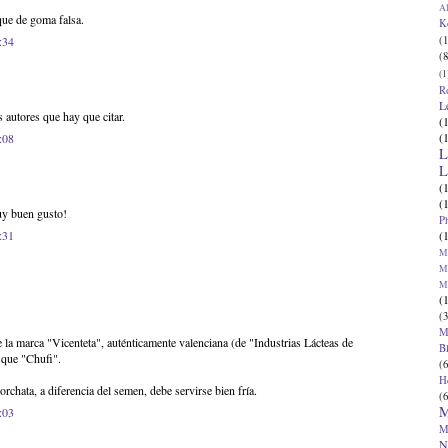
Al
que de goma falsa.
K
(1
:34
(8
(1
R
L
s autores que hay que citar.
(
(
:08
L
L
(
(
muy buen gusto!
P
(
:31
Ma
Ma
M
(
(3
M
 la marca "Vicenteta", auténticamente valenciana (de "Industrias Lácteas de
B
 que "Chufi".
(6
H
rchata, a diferencia del semen, debe servirse bien fría.
(6
M
:03
M
N