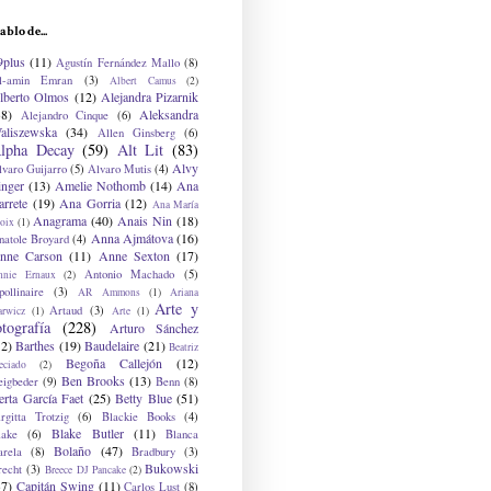
ablo de...
9plus
(11)
Agustín Fernández Mallo
(8)
l-amin Emran
(3)
Albert Camus
(2)
lberto Olmos
(12)
Alejandra Pizarnik
38)
Aleksandra
Alejandro Cinque
(6)
aliszewska
(34)
Allen Ginsberg
(6)
lpha Decay
(59)
Alt Lit
(83)
Alvy
lvaro Guijarro
(5)
Alvaro Mutis
(4)
inger
(13)
Amelie Nothomb
(14)
Ana
arrete
(19)
Ana Gorria
(12)
Ana María
Anagrama
(40)
Anais Nin
(18)
oix
(1)
Anna Ajmátova
(16)
natole Broyard
(4)
nne Carson
(11)
Anne Sexton
(17)
Antonio Machado
(5)
nnie Ernaux
(2)
ollinaire
(3)
AR Ammons
(1)
Ariana
Arte y
Artaud
(3)
arwicz
(1)
Arte
(1)
otografía
(228)
Arturo Sánchez
12)
Barthes
(19)
Baudelaire
(21)
Beatriz
Begoña Callejón
(12)
eciado
(2)
Ben Brooks
(13)
eigbeder
(9)
Benn
(8)
erta García Faet
(25)
Betty Blue
(51)
irgitta Trotzig
(6)
Blackie Books
(4)
Blake Butler
(11)
lake
(6)
Blanca
Bolaño
(47)
arela
(8)
Bradbury
(3)
Bukowski
recht
(3)
Breece DJ Pancake
(2)
37)
Capitán Swing
(11)
Carlos Lust
(8)