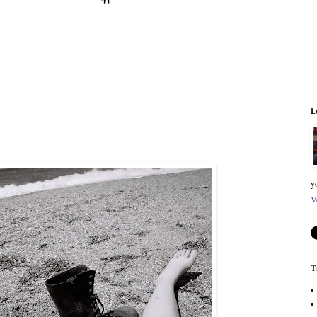
L
y
V
T