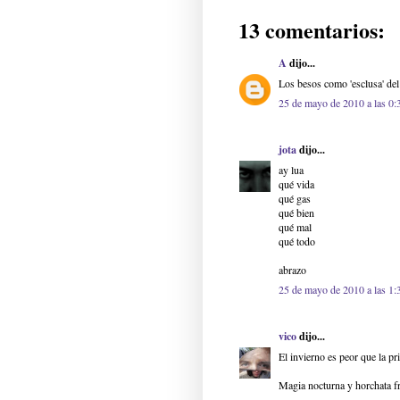
13 comentarios:
A
dijo...
Los besos como 'esclusa' del
25 de mayo de 2010 a las 0:
jota
dijo...
ay lua
qué vida
qué gas
qué bien
qué mal
qué todo
abrazo
25 de mayo de 2010 a las 1:
vico
dijo...
El invierno es peor que la pr
Magia nocturna y horchata fr