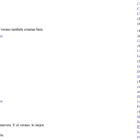
C
C
C
(
(6
 verano también estarian bien.
(4
30
(6
C
(9
C
L
(
D
D
D
(
c
a
E
39
El
F
(5
M
E
imavera. Y el verano, lo mejor.
E
F
ía.
F