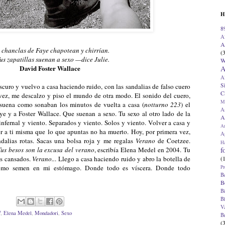
H
8
A
A
 chanclas de Faye chapotean y chirrían.
(
s zapatillas suenan a sexo —dice Julie.
W
David Foster Wallace
A
A
S
scuro y vuelvo a casa haciendo ruido, con las sandalias de falso cuero
C
 vez, me descalzo y piso el mundo de otra modo. El sonido del cuero,
M
e suena como sonaban los minutos de vuelta a casa (
notturno 223
) el
A
e y a Foster Wallace. Que suenan a sexo. Tu sexo al otro lado de la
A
infernal y viento. Separados y viento. Solos y viento. Volver a casa y
A
er a ti misma que lo que apuntas no ha muerto. Hoy, por primera vez,
Ap
ndalias rotas. Sacas una bolsa roja y me regalas
Verano
de Coetzee.
H
f
Tus besos son la excusa del verano
, escribía Elena Medel en 2004. Tu
(
os cansados.
Verano..
. Llego a casa haciendo ruido y abro la botella de
 como semen en mi estómago. Donde todo es víscera. Donde todo
Pr
B
B
B
B
V
W
,
Elena Medel
,
Mondadori
,
Sexo
B
(