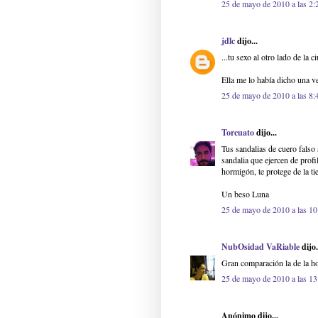
25 de mayo de 2010 a las 2:
jdlc
dijo...
...tu sexo al otro lado de la 
Ella me lo había dicho una ve
25 de mayo de 2010 a las 8:
Torcuato
dijo...
Tus sandalias de cuero falso
sandalia que ejercen de profil
hormigón, te protege de la ti
Un beso Luna
25 de mayo de 2010 a las 10
NubOsidad VaRiable
dijo.
Gran comparación la de la ho
25 de mayo de 2010 a las 13
Anónimo dijo...