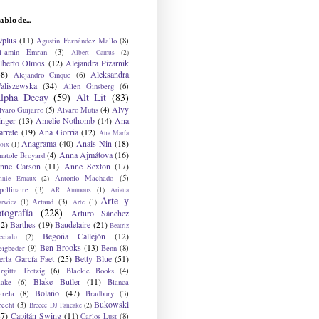
ablo de...
9plus
(11)
Agustín Fernández Mallo
(8)
l-amin Emran
(3)
Albert Camus
(2)
lberto Olmos
(12)
Alejandra Pizarnik
38)
Aleksandra
Alejandro Cinque
(6)
aliszewska
(34)
Allen Ginsberg
(6)
lpha Decay
(59)
Alt Lit
(83)
Alvy
lvaro Guijarro
(5)
Alvaro Mutis
(4)
inger
(13)
Amelie Nothomb
(14)
Ana
arrete
(19)
Ana Gorria
(12)
Ana María
Anagrama
(40)
Anais Nin
(18)
oix
(1)
Anna Ajmátova
(16)
natole Broyard
(4)
nne Carson
(11)
Anne Sexton
(17)
Antonio Machado
(5)
nnie Ernaux
(2)
ollinaire
(3)
AR Ammons
(1)
Ariana
Arte y
Artaud
(3)
arwicz
(1)
Arte
(1)
otografía
(228)
Arturo Sánchez
12)
Barthes
(19)
Baudelaire
(21)
Beatriz
Begoña Callejón
(12)
eciado
(2)
Ben Brooks
(13)
eigbeder
(9)
Benn
(8)
erta García Faet
(25)
Betty Blue
(51)
irgitta Trotzig
(6)
Blackie Books
(4)
Blake Butler
(11)
lake
(6)
Blanca
Bolaño
(47)
arela
(8)
Bradbury
(3)
Bukowski
recht
(3)
Breece DJ Pancake
(2)
37)
Capitán Swing
(11)
Carlos Lust
(8)