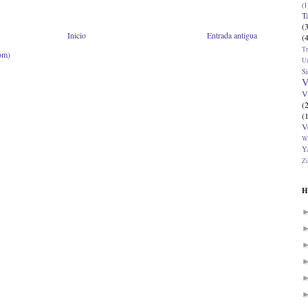
(1
T
(
Inicio
Entrada antigua
(
T
om)
U
Si
V
V
(
(
V
W
Ya
Zi
H