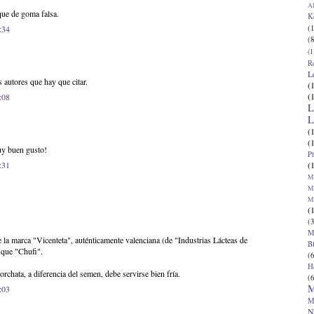
Al
que de goma falsa.
K
(1
:34
(8
(1
R
L
s autores que hay que citar.
(
(
:08
L
L
(
(
muy buen gusto!
P
(
:31
Ma
Ma
M
(
(3
M
 la marca "Vicenteta", auténticamente valenciana (de "Industrias Lácteas de
B
 que "Chufi".
(6
H
rchata, a diferencia del semen, debe servirse bien fría.
(6
M
:03
M
N