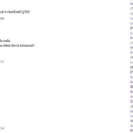
N
(7
atch?v=hu9DnE7gTIU
N
:06
O
G
P
C
P
da nada.
(2
 últim lluvia torrencial?
P
P
(
:11
P
(
P
P
R
R
R
Br
S
(5
S
T
M
K
:14
R