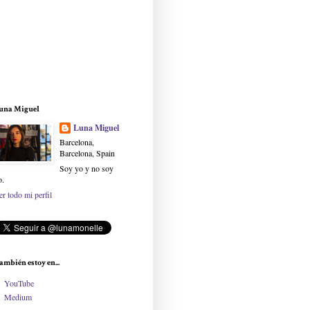
una Miguel
Luna Miguel
Barcelona,
Barcelona, Spain
Soy yo y no soy
o.
er todo mi perfil
ambién estoy en...
YouTube
Medium