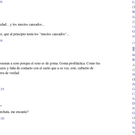
26
F
(3
B
S
(2
ciudad... y los muslos cansados...
G
G
z, que al principio tenía los "muslos cansados"...
Hi
49
Cl
B
I
B
 suenan a sexo porque el sexo es de goma. Goma profiláctica. Como tus
A
axis y falta de contacto con el suelo que a su vez, este, cubierto de
(2
erra de verdad.
S
(
J
:35
G
C
J
D
..
J
rchata, me encanta!!
G
(1
:30
G
J
V