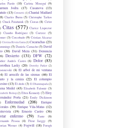
arlos Pardo
(10)
Carlota Moseguí
(9)
armen Jodra
(17)
Casanova
(13)
atulo
(13)
Chantal Maillard
Ceronetti
(1)
28)
Charles Burns
(5)
Christophe Tarkos
)
Chuck Palahniuk
(3)
Cioran
(8)
Cirlot
Citas
(577)
)
Clarice Lispector
)
Claudio Rodríguez
(3)
Coetzee
(5)
omer
(3)
Corcobado
(9)
Cristian Alcaraz
Cucarachas
(23)
)
Cristina Rivera Garza
(1)
David
ummings
(5)
Daniela Camacho
(5)
eo
(30)
David Meza
(31)
Denuncia
Desierto
(131)
DFW
(72)
36)
Dolor
(83)
idier Andrés Castro
(6)
orothea Lasky
(20)
Dorothy Parker
(2)
El arbol de mi ventana
ostoievski
(8)
34)
El arrecife de las sirenas
(46)
El
anto y la ceniza
(22)
El columpio
sesino
(13)
El dedo
(3)
El Dhammapada
(2)
lena Medel
(43)
Elisabeth Falomir
(3)
Eloy
Ellen Kennedy
(7)
izabeth Bishop
(2)
ernández Porta
(21)
Emily Dickinson
Enfermedad
(208)
Enrique
)
orales
(39)
Enrique Vila-Matas
(12)
ntrevista
(19)
Ernesto Castro
(36)
star enfermo
(59)
Fante
(8)
ernando Pessoa
(4)
Fleur Jaeggy
(9)
Fogwill
(18)
lorian Werner
(4)
Forugh