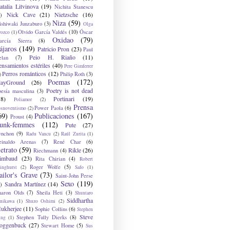
atalia Litvinova
(19)
Nichita Stanescu
Nick Cave
(21)
Nietzsche
(16)
)
Niza
(59)
ishiwaki Junzaburo
(3)
Olga
Olvido García Valdés
(10)
Óscar
rozco
(1)
Oxidao
(79)
arcía Sierra
(8)
ájaros
(149)
Patricio Pron
(23)
Paul
Peio H. Riaño
(11)
elan
(7)
ensamientos estériles
(40)
Pere Gimferrer
Perros románticos
(12)
Philip Roth
(3)
)
Poemas
(172)
layGround
(26)
Poetry is not dead
oesía masculina
(3)
38)
Portinari
(19)
Poliamor
(2)
Prensa
Power Paola
(6)
osnoventismo
(2)
69)
Publicaciones
(167)
Proust
(4)
unk-femmes
(112)
Pute
(27)
ynchon
(9)
Radu Vancu
(2)
Raúl Zurita
(1)
einaldo Arenas
(7)
René Char
(6)
etrato
(59)
Rikle
(26)
Riechmann
(4)
imbaud
(23)
Rita Chirian
(4)
Robert
Roger Wolfe
(5)
inghurst
(2)
Safo
(1)
ailor's Grave
(73)
Saint-John Perse
Sexo
(119)
Sandra Martínez
(14)
)
haron Olds
(7)
Sheila Heti
(3)
Shuntaro
Siddhartha
anikawa
(1)
Shuzo Oshimi
(2)
ukherjee
(11)
Sophie Collins
(6)
Stephen
Steve
Stephen Tully Dierks
(8)
ing
(1)
oggenbuck
(27)
Stewart Home
(5)
Sus