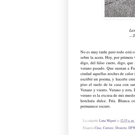
Las
—Tu
No es muy tarde pero todo está o
sobre la acera. Hoy, por primera
digo, del falso cuero, digo, qu
verano pasado. Que suenan a Fay
ciudad aquellas noches de calor 
escribir un poema, y hacerte cre
piso el suelo de tu casa con sa
Verano y viento. Verano y rota.
verano es la excusa de mis musl
horchata dulce. Fría. Blanca
permanece oscuro.
La culpable
Luna Miguel
at
12:15 a. m.
Etiqueta
Citas
,
Coetzee
,
Desierto
,
DF