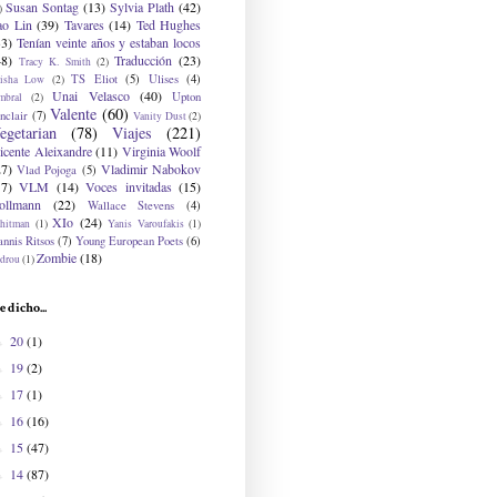
Susan Sontag
(13)
Sylvia Plath
(42)
)
ao Lin
(39)
Tavares
(14)
Ted Hughes
33)
Tenían veinte años y estaban locos
48)
Traducción
(23)
Tracy K. Smith
(2)
TS Eliot
(5)
Ulises
(4)
risha Low
(2)
Unai Velasco
(40)
Upton
mbral
(2)
Valente
(60)
nclair
(7)
Vanity Dust
(2)
egetarian
(78)
Viajes
(221)
icente Aleixandre
(11)
Virginia Woolf
27)
Vladimir Nabokov
Vlad Pojoga
(5)
17)
VLM
(14)
Voces invitadas
(15)
ollmann
(22)
Wallace Stevens
(4)
XIo
(24)
hitman
(1)
Yanis Varoufakis
(1)
nnis Ritsos
(7)
Young European Poets
(6)
Zombie
(18)
drou
(1)
e dicho...
20
(1)
►
19
(2)
►
17
(1)
►
16
(16)
►
15
(47)
►
14
(87)
►