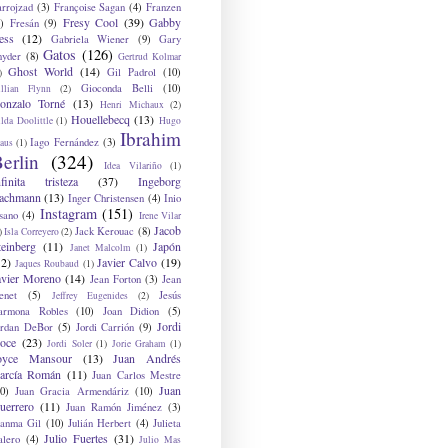
arrojzad
(3)
Françoise Sagan
(4)
Franzen
Fresy Cool
(39)
Gabby
)
Fresán
(9)
ess
(12)
Gabriela Wiener
(9)
Gary
Gatos
(126)
nyder
(8)
Gertrud Kolmar
Ghost World
(14)
Gil Padrol
(10)
)
Gioconda Belli
(10)
illian Flynn
(2)
onzalo Torné
(13)
Henri Michaux
(2)
Houellebecq
(13)
lda Doolittle
(1)
Hugo
Ibrahim
Iago Fernández
(3)
aus
(1)
erlin
(324)
Idea Vilariño
(1)
nfinita tristeza
(37)
Ingeborg
achmann
(13)
Inger Christensen
(4)
Inio
Instagram
(151)
sano
(4)
Irene Vilar
Jacob
Jack Kerouac
(8)
)
Isla Correyero
(2)
teinberg
(11)
Japón
Janet Malcolm
(1)
12)
Javier Calvo
(19)
Jaques Roubaud
(1)
avier Moreno
(14)
Jean Forton
(3)
Jean
enet
(5)
Jesús
Jeffrey Eugenides
(2)
armona Robles
(10)
Joan Didion
(5)
Jordi
ordan DeBor
(5)
Jordi Carrión
(9)
oce
(23)
Jordi Soler
(1)
Jorie Graham
(1)
oyce Mansour
(13)
Juan Andrés
arcía Román
(11)
Juan Carlos Mestre
Juan
0)
Juan Gracia Armendáriz
(10)
uerrero
(11)
Juan Ramón Jiménez
(3)
uanma Gil
(10)
Julián Herbert
(4)
Julieta
Julio Fuertes
(31)
alero
(4)
Julio Mas