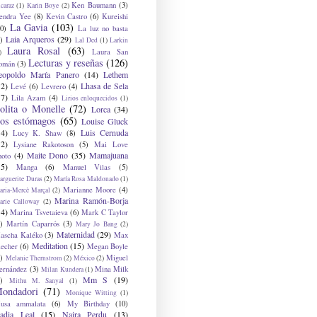
Ken Baumann
(3)
caraz
(1)
Karin Boye
(2)
endra Yee
(8)
Kevin Castro
(6)
Kureishi
La Gavia
(103)
0)
La luz no basta
Laia Arqueros
(29)
)
Lal Ded
(1)
Larkin
Laura Rosal
(63)
Laura San
)
Lecturas y reseñas
(126)
omán
(3)
eopoldo María Panero
(14)
Lethem
12)
Lhasa de Sela
Levé
(6)
Levrero
(4)
17)
Lila Azam
(4)
Lirios enloquecidos
(1)
olita o Monelle
(72)
Lorca
(34)
os estómagos
(65)
Louise Gluck
14)
Luis Cernuda
Lucy K. Shaw
(8)
12)
Lysiane Rakotoson
(5)
Mai Love
Maite Dono
(35)
Mamajuana
hoto
(4)
15)
Manga
(6)
Manuel Vilas
(5)
rguerite Duras
(2)
María Rosa Maldonado
(1)
Marianne Moore
(4)
ria-Mercè Marçal
(2)
Marina Ramón-Borja
arie Calloway
(2)
14)
Marina Tsvetaieva
(6)
Mark C Taylor
)
Martín Caparrós
(3)
Mary Jo Bang
(2)
Maternidad
(29)
ascha Kaléko
(3)
Max
Meditation
(15)
lecher
(6)
Megan Boyle
)
Miguel
Melanie Thernstrom
(2)
México
(2)
ernández
(3)
Mina Milk
Milan Kundera
(1)
Mm S
(19)
)
Mithu M. Sanyal
(1)
ondadori
(71)
Monique Witting
(1)
usa ammalata
(6)
My Birthday
(10)
adia Leal
(15)
Naira Perdu
(13)