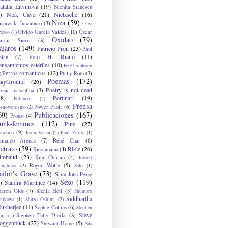
atalia Litvinova
(19)
Nichita Stanescu
Nick Cave
(21)
Nietzsche
(16)
)
Niza
(59)
ishiwaki Junzaburo
(3)
Olga
Olvido García Valdés
(10)
Óscar
rozco
(1)
Oxidao
(79)
arcía Sierra
(8)
ájaros
(149)
Patricio Pron
(23)
Paul
Peio H. Riaño
(11)
elan
(7)
ensamientos estériles
(40)
Pere Gimferrer
Perros románticos
(12)
Philip Roth
(3)
)
Poemas
(172)
layGround
(26)
Poetry is not dead
oesía masculina
(3)
38)
Portinari
(19)
Poliamor
(2)
Prensa
Power Paola
(6)
osnoventismo
(2)
69)
Publicaciones
(167)
Proust
(4)
unk-femmes
(112)
Pute
(27)
ynchon
(9)
Radu Vancu
(2)
Raúl Zurita
(1)
einaldo Arenas
(7)
René Char
(6)
etrato
(59)
Rikle
(26)
Riechmann
(4)
imbaud
(23)
Rita Chirian
(4)
Robert
Roger Wolfe
(5)
inghurst
(2)
Safo
(1)
ailor's Grave
(73)
Saint-John Perse
Sexo
(119)
Sandra Martínez
(14)
)
haron Olds
(7)
Sheila Heti
(3)
Shuntaro
Siddhartha
anikawa
(1)
Shuzo Oshimi
(2)
ukherjee
(11)
Sophie Collins
(6)
Stephen
Steve
Stephen Tully Dierks
(8)
ing
(1)
oggenbuck
(27)
Stewart Home
(5)
Sus