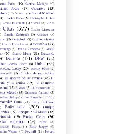
arlos Pardo
(10)
Carlota Moseguí
(9)
armen Jodra
(17)
Casanova
(13)
atulo
(13)
Chantal Maillard
Ceronetti
(1)
28)
Charles Burns
(5)
Christophe Tarkos
)
Chuck Palahniuk
(3)
Cioran
(8)
Cirlot
Citas
(577)
)
Clarice Lispector
)
Claudio Rodríguez
(3)
Coetzee
(5)
omer
(3)
Corcobado
(9)
Cristian Alcaraz
Cucarachas
(23)
)
Cristina Rivera Garza
(1)
David
ummings
(5)
Daniela Camacho
(5)
eo
(30)
David Meza
(31)
Denuncia
Desierto
(131)
DFW
(72)
36)
Dolor
(83)
idier Andrés Castro
(6)
orothea Lasky
(20)
Dorothy Parker
(2)
El arbol de mi ventana
ostoievski
(8)
34)
El arrecife de las sirenas
(46)
El
anto y la ceniza
(22)
El columpio
sesino
(13)
El dedo
(3)
El Dhammapada
(2)
lena Medel
(43)
Elisabeth Falomir
(3)
Eloy
Ellen Kennedy
(7)
izabeth Bishop
(2)
ernández Porta
(21)
Emily Dickinson
Enfermedad
(208)
Enrique
)
orales
(39)
Enrique Vila-Matas
(12)
ntrevista
(19)
Ernesto Castro
(36)
star enfermo
(59)
Fante
(8)
ernando Pessoa
(4)
Fleur Jaeggy
(9)
Fogwill
(18)
lorian Werner
(4)
Forugh