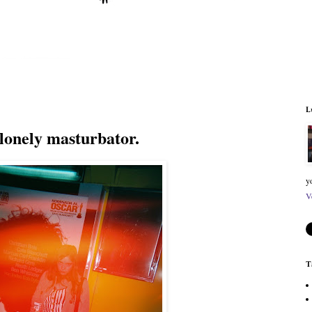
L
 lonely masturbator.
y
V
T