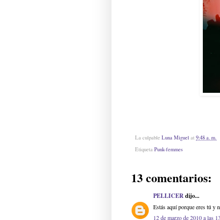
La culpable
Luna Miguel
at
9:48 a. m.
Etiqueta
Punk-femmes
13 comentarios:
PELLICER
dijo...
Estás aquí porque eres tú y 
12 de marzo de 2010 a las 1