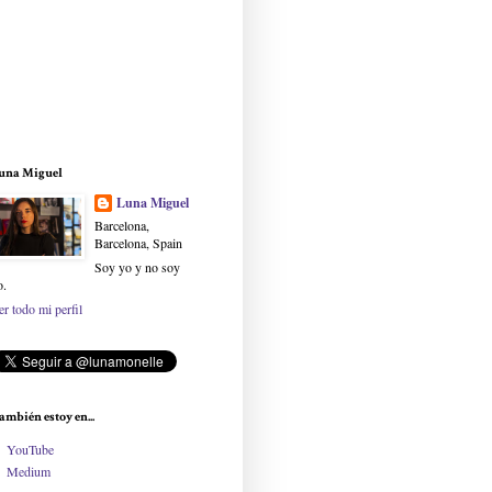
una Miguel
Luna Miguel
Barcelona,
Barcelona, Spain
Soy yo y no soy
o.
er todo mi perfil
ambién estoy en...
YouTube
Medium