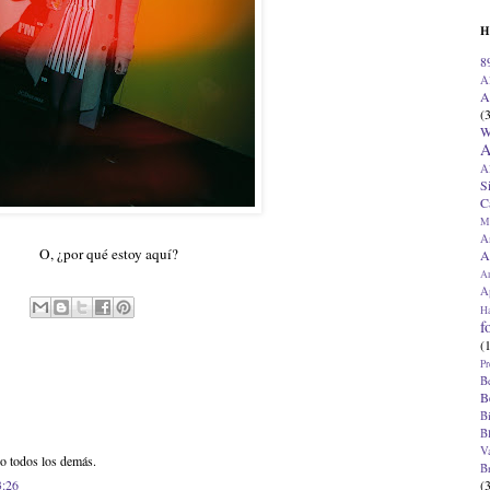
H
8
A
A
(
W
A
A
S
C
M
A
O, ¿por qué estoy aquí?
A
A
Ap
H
f
(
Pr
B
B
B
B
V
no todos los demás.
B
(
3:26