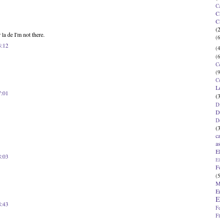
C
C
C
(
 la de I'm not there.
(6
4:12
(4
(6
C
(9
C
L
7:01
(
D
D
D
(
c
a
E
8:03
El
F
(5
M
E
E
8:43
F
F