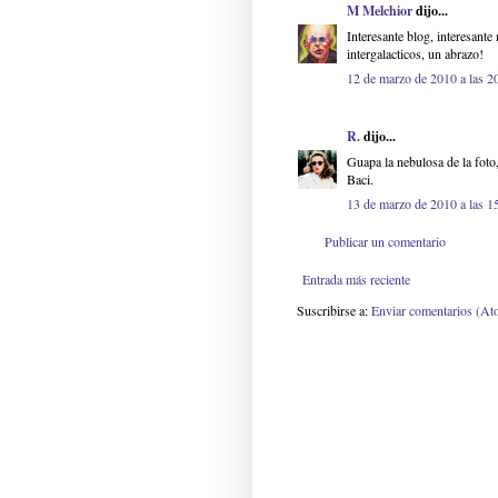
M Melchior
dijo...
Interesante blog, interesant
intergalacticos, un abrazo!
12 de marzo de 2010 a las 2
R.
dijo...
Guapa la nebulosa de la foto,
Baci.
13 de marzo de 2010 a las 1
Publicar un comentario
Entrada más reciente
Suscribirse a:
Enviar comentarios (At