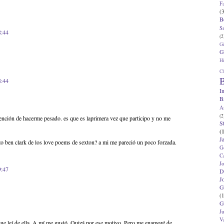
F
(3
B
S
8:44
(2
G
G
Hi
Cl
B
8:44
I
B
A
(2
ntención de hacerme pesado. es que es laprimera vez que participo y no me
S
(
J
izo ben clark de los love poems de sexton? a mi me pareció un poco forzada.
G
C
J
9:47
D
J
G
(1
G
J
V
que leí de ella. A mí me gustó. Quizá por ese motivo. Pero me enamoré de