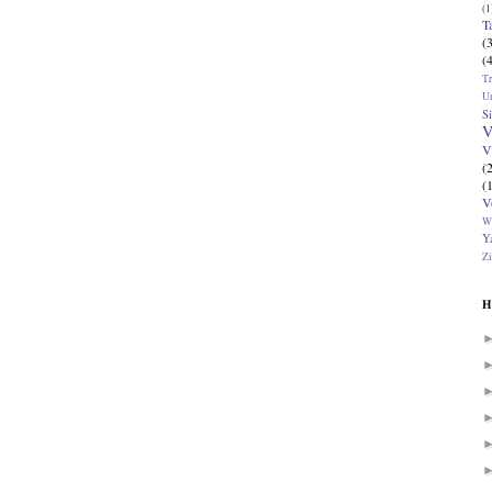
(1
T
(
(
T
U
Si
V
V
(
(
V
W
Ya
Zi
H