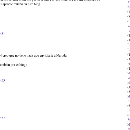
Al
s aparece mucho en este blog.
K
(1
(8
(1
R
L
9:51
(
(
L
L
(
o! creo que no tiene nada que envidiarle a Neruda.
(
P
también por el blog)
(
Ma
Ma
9:55
M
(
(3
M
B
(6
H
(6
9:57
M
M
N