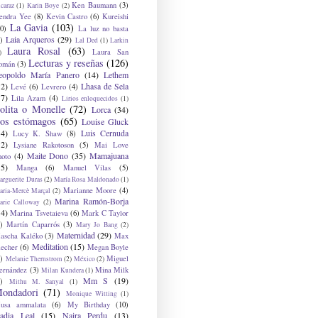
Ken Baumann
(3)
caraz
(1)
Karin Boye
(2)
endra Yee
(8)
Kevin Castro
(6)
Kureishi
La Gavia
(103)
0)
La luz no basta
Laia Arqueros
(29)
)
Lal Ded
(1)
Larkin
Laura Rosal
(63)
Laura San
)
Lecturas y reseñas
(126)
omán
(3)
eopoldo María Panero
(14)
Lethem
12)
Lhasa de Sela
Levé
(6)
Levrero
(4)
17)
Lila Azam
(4)
Lirios enloquecidos
(1)
olita o Monelle
(72)
Lorca
(34)
os estómagos
(65)
Louise Gluck
14)
Luis Cernuda
Lucy K. Shaw
(8)
12)
Lysiane Rakotoson
(5)
Mai Love
Maite Dono
(35)
Mamajuana
hoto
(4)
15)
Manga
(6)
Manuel Vilas
(5)
rguerite Duras
(2)
María Rosa Maldonado
(1)
Marianne Moore
(4)
ria-Mercè Marçal
(2)
Marina Ramón-Borja
arie Calloway
(2)
14)
Marina Tsvetaieva
(6)
Mark C Taylor
)
Martín Caparrós
(3)
Mary Jo Bang
(2)
Maternidad
(29)
ascha Kaléko
(3)
Max
Meditation
(15)
lecher
(6)
Megan Boyle
)
Miguel
Melanie Thernstrom
(2)
México
(2)
ernández
(3)
Mina Milk
Milan Kundera
(1)
Mm S
(19)
)
Mithu M. Sanyal
(1)
ondadori
(71)
Monique Witting
(1)
usa ammalata
(6)
My Birthday
(10)
adia Leal
(15)
Naira Perdu
(13)