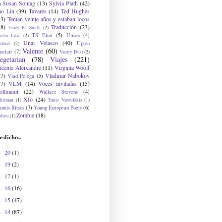
Susan Sontag
(13)
Sylvia Plath
(42)
)
ao Lin
(39)
Tavares
(14)
Ted Hughes
33)
Tenían veinte años y estaban locos
48)
Traducción
(23)
Tracy K. Smith
(2)
TS Eliot
(5)
Ulises
(4)
risha Low
(2)
Unai Velasco
(40)
Upton
mbral
(2)
Valente
(60)
nclair
(7)
Vanity Dust
(2)
egetarian
(78)
Viajes
(221)
icente Aleixandre
(11)
Virginia Woolf
27)
Vladimir Nabokov
Vlad Pojoga
(5)
17)
VLM
(14)
Voces invitadas
(15)
ollmann
(22)
Wallace Stevens
(4)
XIo
(24)
hitman
(1)
Yanis Varoufakis
(1)
nnis Ritsos
(7)
Young European Poets
(6)
Zombie
(18)
drou
(1)
e dicho...
20
(1)
►
19
(2)
►
17
(1)
►
16
(16)
►
15
(47)
►
14
(87)
►