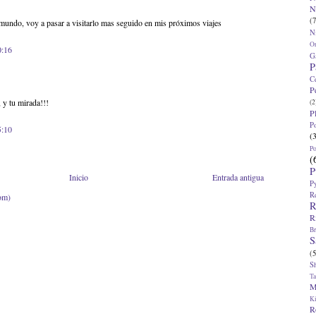
N
(7
e mundo, voy a pasar a visitarlo mas seguido en mis próximos viajes
N
O
0:16
G
P
C
P
 y tu mirada!!!
(2
P
P
5:10
(
P
(
P
Inicio
Entrada antigua
P
R
om)
R
R
Br
S
(5
S
T
M
K
R