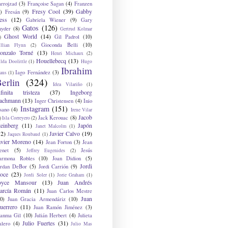
arrojzad
(3)
Françoise Sagan
(4)
Franzen
Fresy Cool
(39)
Gabby
)
Fresán
(9)
ess
(12)
Gabriela Wiener
(9)
Gary
Gatos
(126)
nyder
(8)
Gertrud Kolmar
Ghost World
(14)
Gil Padrol
(10)
)
Gioconda Belli
(10)
illian Flynn
(2)
onzalo Torné
(13)
Henri Michaux
(2)
Houellebecq
(13)
lda Doolittle
(1)
Hugo
Ibrahim
Iago Fernández
(3)
aus
(1)
erlin
(324)
Idea Vilariño
(1)
nfinita tristeza
(37)
Ingeborg
achmann
(13)
Inger Christensen
(4)
Inio
Instagram
(151)
sano
(4)
Irene Vilar
Jacob
Jack Kerouac
(8)
)
Isla Correyero
(2)
teinberg
(11)
Japón
Janet Malcolm
(1)
12)
Javier Calvo
(19)
Jaques Roubaud
(1)
avier Moreno
(14)
Jean Forton
(3)
Jean
enet
(5)
Jesús
Jeffrey Eugenides
(2)
armona Robles
(10)
Joan Didion
(5)
Jordi
ordan DeBor
(5)
Jordi Carrión
(9)
oce
(23)
Jordi Soler
(1)
Jorie Graham
(1)
oyce Mansour
(13)
Juan Andrés
arcía Román
(11)
Juan Carlos Mestre
Juan
0)
Juan Gracia Armendáriz
(10)
uerrero
(11)
Juan Ramón Jiménez
(3)
uanma Gil
(10)
Julián Herbert
(4)
Julieta
Julio Fuertes
(31)
alero
(4)
Julio Mas