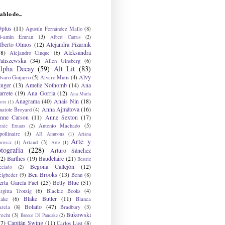
ablo de...
9plus
(11)
Agustín Fernández Mallo
(8)
l-amin Emran
(3)
Albert Camus
(2)
lberto Olmos
(12)
Alejandra Pizarnik
38)
Aleksandra
Alejandro Cinque
(6)
aliszewska
(34)
Allen Ginsberg
(6)
lpha Decay
(59)
Alt Lit
(83)
Alvy
lvaro Guijarro
(5)
Alvaro Mutis
(4)
inger
(13)
Amelie Nothomb
(14)
Ana
arrete
(19)
Ana Gorria
(12)
Ana María
Anagrama
(40)
Anais Nin
(18)
oix
(1)
Anna Ajmátova
(16)
natole Broyard
(4)
nne Carson
(11)
Anne Sexton
(17)
Antonio Machado
(5)
nnie Ernaux
(2)
ollinaire
(3)
AR Ammons
(1)
Ariana
Arte y
Artaud
(3)
arwicz
(1)
Arte
(1)
otografía
(228)
Arturo Sánchez
12)
Barthes
(19)
Baudelaire
(21)
Beatriz
Begoña Callejón
(12)
eciado
(2)
Ben Brooks
(13)
eigbeder
(9)
Benn
(8)
erta García Faet
(25)
Betty Blue
(51)
irgitta Trotzig
(6)
Blackie Books
(4)
Blake Butler
(11)
lake
(6)
Blanca
Bolaño
(47)
arela
(8)
Bradbury
(3)
Bukowski
recht
(3)
Breece DJ Pancake
(2)
37)
Capitán Swing
(11)
Carlos Lust
(8)