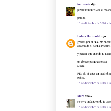
tournesols
dijo...
pizarnik tú tu vuelta él mosc
pero tú
16 de diciembre de 2009 a la
Lubna Horizontal
dijo...
gracias por el link, me encan
atracón de ti, de tus artículo
y pensar que cuando tú nacía
un abrazo pornoterrorista
Diana
PD: ah, si estás en madrid me
palma.
16 de diciembre de 2009 a la
Marc
dijo...
se te ve linda tocando la bate
16 de diciembre de 2009 a la