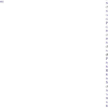
om)
N
(7
N
O
G
P
C
P
(2
P
P
(
P
(
P
P
R
R
R
Br
S
(5
S
T
M
K
R