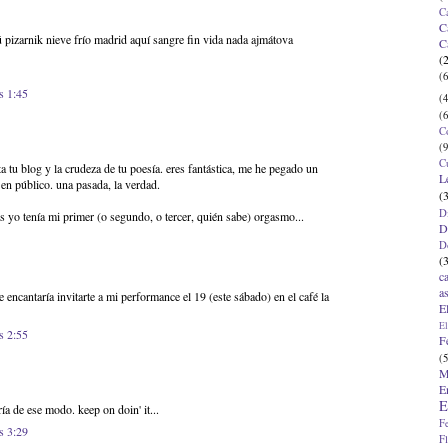
C
C
ú pizarnik nieve frío madrid aquí sangre fin vida nada ajmátova
C
(
(6
s 1:45
(4
(6
C
(9
C
ta tu blog y la crudeza de tu poesía. eres fantástica, me he pegado un
L
s en público. una pasada, la verdad.
(
D
s yo tenía mi primer (o segundo, o tercer, quién sabe) orgasmo...
D
D
(
c
a
 encantaría invitarte a mi performance el 19 (este sábado) en el café la
E
El
s 2:55
F
(5
M
E
E
ría de ese modo. keep on doin' it...
F
s 3:29
F