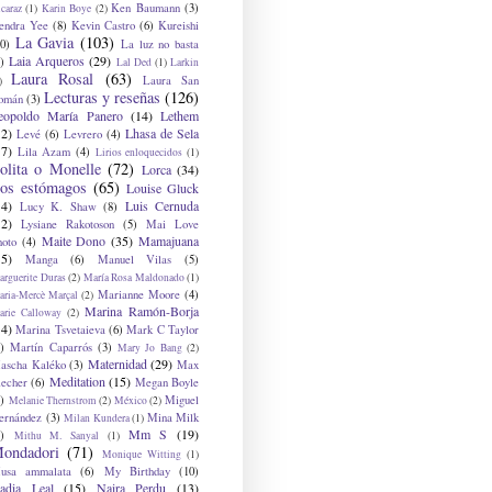
Ken Baumann
(3)
caraz
(1)
Karin Boye
(2)
endra Yee
(8)
Kevin Castro
(6)
Kureishi
La Gavia
(103)
0)
La luz no basta
Laia Arqueros
(29)
)
Lal Ded
(1)
Larkin
Laura Rosal
(63)
Laura San
)
Lecturas y reseñas
(126)
omán
(3)
eopoldo María Panero
(14)
Lethem
12)
Lhasa de Sela
Levé
(6)
Levrero
(4)
17)
Lila Azam
(4)
Lirios enloquecidos
(1)
olita o Monelle
(72)
Lorca
(34)
os estómagos
(65)
Louise Gluck
14)
Luis Cernuda
Lucy K. Shaw
(8)
12)
Lysiane Rakotoson
(5)
Mai Love
Maite Dono
(35)
Mamajuana
hoto
(4)
15)
Manga
(6)
Manuel Vilas
(5)
rguerite Duras
(2)
María Rosa Maldonado
(1)
Marianne Moore
(4)
ria-Mercè Marçal
(2)
Marina Ramón-Borja
arie Calloway
(2)
14)
Marina Tsvetaieva
(6)
Mark C Taylor
)
Martín Caparrós
(3)
Mary Jo Bang
(2)
Maternidad
(29)
ascha Kaléko
(3)
Max
Meditation
(15)
lecher
(6)
Megan Boyle
)
Miguel
Melanie Thernstrom
(2)
México
(2)
ernández
(3)
Mina Milk
Milan Kundera
(1)
Mm S
(19)
)
Mithu M. Sanyal
(1)
ondadori
(71)
Monique Witting
(1)
usa ammalata
(6)
My Birthday
(10)
adia Leal
(15)
Naira Perdu
(13)