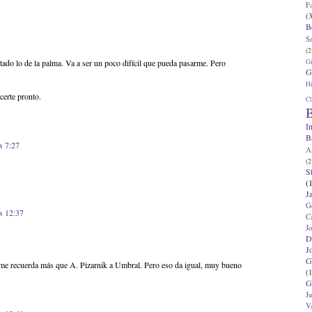
F
(3
B
S
(2
G
do lo de la palma. Va a ser un poco difícil que pueda pasarme. Pero
G
Hi
certe pronto.
Cl
B
I
B
s 7:27
A
(2
S
(
J
G
s 12:37
C
J
D
J
G
 me recuerda más que A. Pizarnik a Umbral. Pero eso da igual, muy bueno
(1
G
J
V