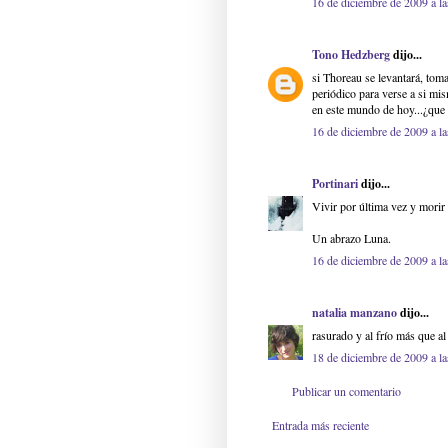
16 de diciembre de 2009 a la
Tono Hedzberg
dijo...
si Thoreau se levantará, toma
periódico para verse a si mi
en este mundo de hoy...¿que
16 de diciembre de 2009 a la
Portinari
dijo...
Vivir por última vez y morir 
Un abrazo Luna.
16 de diciembre de 2009 a la
natalia manzano
dijo...
rasurado y al frío más que al
18 de diciembre de 2009 a la
Publicar un comentario
Entrada más reciente