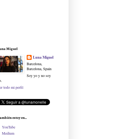
una Miguel
Luna Miguel
Barcelona,
Barcelona, Spain
Soy yo y no soy
o.
er todo mi perfil
ambién estoy en...
YouTube
Medium