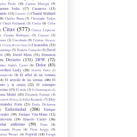
arlos Pardo
(10)
Carlota Moseguí
(9)
armen Jodra
(17)
Casanova
(13)
atulo
(13)
Chantal Maillard
Ceronetti
(1)
28)
Charles Burns
(5)
Christophe Tarkos
)
Chuck Palahniuk
(3)
Cioran
(8)
Cirlot
Citas
(577)
)
Clarice Lispector
)
Claudio Rodríguez
(3)
Coetzee
(5)
omer
(3)
Corcobado
(9)
Cristian Alcaraz
Cucarachas
(23)
)
Cristina Rivera Garza
(1)
David
ummings
(5)
Daniela Camacho
(5)
eo
(30)
David Meza
(31)
Denuncia
Desierto
(131)
DFW
(72)
36)
Dolor
(83)
idier Andrés Castro
(6)
orothea Lasky
(20)
Dorothy Parker
(2)
El arbol de mi ventana
ostoievski
(8)
34)
El arrecife de las sirenas
(46)
El
anto y la ceniza
(22)
El columpio
sesino
(13)
El dedo
(3)
El Dhammapada
(2)
lena Medel
(43)
Elisabeth Falomir
(3)
Eloy
Ellen Kennedy
(7)
izabeth Bishop
(2)
ernández Porta
(21)
Emily Dickinson
Enfermedad
(208)
Enrique
)
orales
(39)
Enrique Vila-Matas
(12)
ntrevista
(19)
Ernesto Castro
(36)
star enfermo
(59)
Fante
(8)
ernando Pessoa
(4)
Fleur Jaeggy
(9)
Fogwill
(18)
lorian Werner
(4)
Forugh