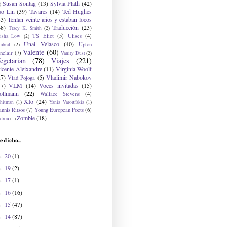
Susan Sontag
(13)
Sylvia Plath
(42)
)
ao Lin
(39)
Tavares
(14)
Ted Hughes
33)
Tenían veinte años y estaban locos
48)
Traducción
(23)
Tracy K. Smith
(2)
TS Eliot
(5)
Ulises
(4)
risha Low
(2)
Unai Velasco
(40)
Upton
mbral
(2)
Valente
(60)
nclair
(7)
Vanity Dust
(2)
egetarian
(78)
Viajes
(221)
icente Aleixandre
(11)
Virginia Woolf
27)
Vladimir Nabokov
Vlad Pojoga
(5)
17)
VLM
(14)
Voces invitadas
(15)
ollmann
(22)
Wallace Stevens
(4)
XIo
(24)
hitman
(1)
Yanis Varoufakis
(1)
nnis Ritsos
(7)
Young European Poets
(6)
Zombie
(18)
drou
(1)
e dicho...
20
(1)
►
19
(2)
►
17
(1)
►
16
(16)
►
15
(47)
►
14
(87)
►