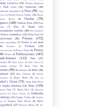
atalia Litvinova
(19)
Nichita Stanescu
Nick Cave
(21)
Nietzsche
(16)
)
Niza
(59)
ishiwaki Junzaburo
(3)
Olga
Olvido García Valdés
(10)
Óscar
rozco
(1)
Oxidao
(79)
arcía Sierra
(8)
ájaros
(149)
Patricio Pron
(23)
Paul
Peio H. Riaño
(11)
elan
(7)
ensamientos estériles
(40)
Pere Gimferrer
Perros románticos
(12)
Philip Roth
(3)
)
Poemas
(172)
layGround
(26)
Poetry is not dead
oesía masculina
(3)
38)
Portinari
(19)
Poliamor
(2)
Prensa
Power Paola
(6)
osnoventismo
(2)
69)
Publicaciones
(167)
Proust
(4)
unk-femmes
(112)
Pute
(27)
ynchon
(9)
Radu Vancu
(2)
Raúl Zurita
(1)
einaldo Arenas
(7)
René Char
(6)
etrato
(59)
Rikle
(26)
Riechmann
(4)
imbaud
(23)
Rita Chirian
(4)
Robert
Roger Wolfe
(5)
inghurst
(2)
Safo
(1)
ailor's Grave
(73)
Saint-John Perse
Sexo
(119)
Sandra Martínez
(14)
)
haron Olds
(7)
Sheila Heti
(3)
Shuntaro
Siddhartha
anikawa
(1)
Shuzo Oshimi
(2)
ukherjee
(11)
Sophie Collins
(6)
Stephen
Steve
Stephen Tully Dierks
(8)
ing
(1)
oggenbuck
(27)
Stewart Home
(5)
Sus