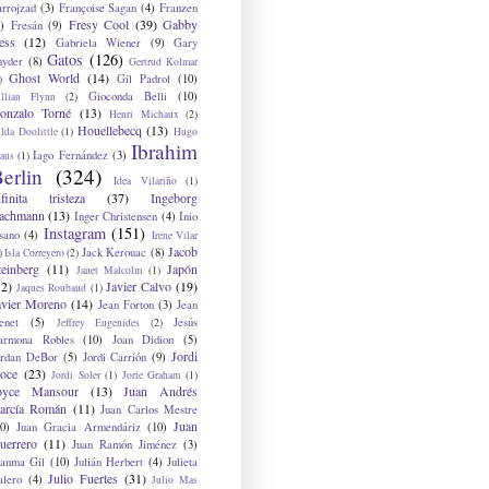
arrojzad
(3)
Françoise Sagan
(4)
Franzen
Fresy Cool
(39)
Gabby
)
Fresán
(9)
ess
(12)
Gabriela Wiener
(9)
Gary
Gatos
(126)
nyder
(8)
Gertrud Kolmar
Ghost World
(14)
Gil Padrol
(10)
)
Gioconda Belli
(10)
illian Flynn
(2)
onzalo Torné
(13)
Henri Michaux
(2)
Houellebecq
(13)
lda Doolittle
(1)
Hugo
Ibrahim
Iago Fernández
(3)
aus
(1)
erlin
(324)
Idea Vilariño
(1)
nfinita tristeza
(37)
Ingeborg
achmann
(13)
Inger Christensen
(4)
Inio
Instagram
(151)
sano
(4)
Irene Vilar
Jacob
Jack Kerouac
(8)
)
Isla Correyero
(2)
teinberg
(11)
Japón
Janet Malcolm
(1)
12)
Javier Calvo
(19)
Jaques Roubaud
(1)
avier Moreno
(14)
Jean Forton
(3)
Jean
enet
(5)
Jesús
Jeffrey Eugenides
(2)
armona Robles
(10)
Joan Didion
(5)
Jordi
ordan DeBor
(5)
Jordi Carrión
(9)
oce
(23)
Jordi Soler
(1)
Jorie Graham
(1)
oyce Mansour
(13)
Juan Andrés
arcía Román
(11)
Juan Carlos Mestre
Juan
0)
Juan Gracia Armendáriz
(10)
uerrero
(11)
Juan Ramón Jiménez
(3)
uanma Gil
(10)
Julián Herbert
(4)
Julieta
Julio Fuertes
(31)
alero
(4)
Julio Mas