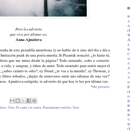
H
8
A
A
Pero les advierto
(
que vivo por última vez.
W
Anna Ajmátova
A
A
S
staña de esta pesadilla monótona (y no hablo de ti sino del día a día a
C
 Imitación punk de una poeta muerta. Si Pizarnik resucitó, ¿lo harás tú,
M
a idiota que me miras desde la página? Todo rasurado, coño o corazón:
A
a vida, y sangran, y tiñen de amor. Todo rasurado para sentir mejor el
A
t, ¿sabes cuánto te odio?, ey Freud, ¿te vas a la mierda?, ey Thoreau, y
A
e libros robados, ¿dejáis de removeros entre mis sábanas de una vez?'
Ap
so. Ajmátova estúpida: te advierto de que hoy te leo por última vez.
H
f
*the presets.
(
Pr
B
B
átova
,
Citas
,
El canto y la ceniza
,
Pensamientos estériles
,
Sexo
B
B
V
B
(