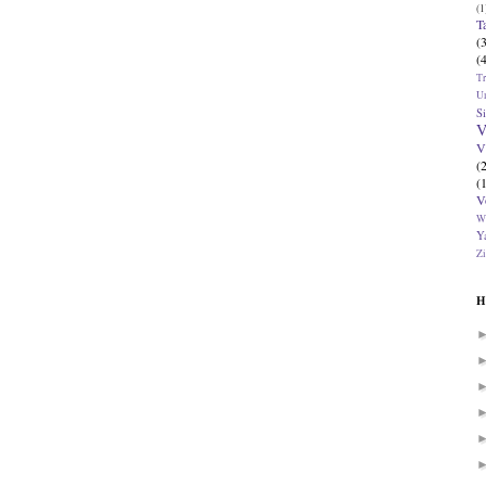
(1
T
(
(
T
U
Si
V
V
(
(
V
W
Ya
Zi
H