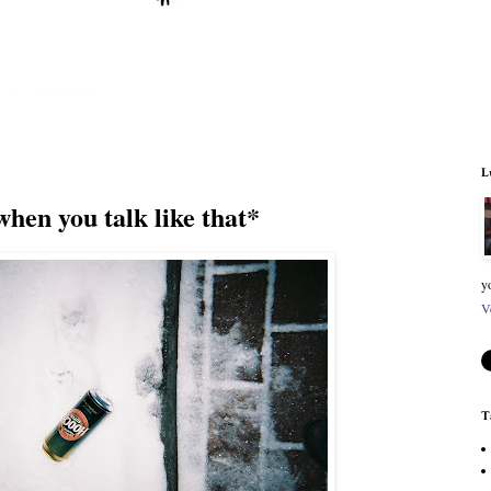
L
when you talk like that*
y
V
T