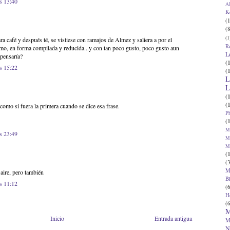
s 13:40
Al
K
(1
(8
(1
ra café y después té, se vistiese con ramajos de Almez y saliera a por el
R
smo, en forma compilada y reducida...y con tan poco gusto, poco gusto aun
L
 pensaría?
(
s 15:22
(
L
L
(
(
como si fuera la primera cuando se dice esa frase.
P
(
Ma
s 23:49
Ma
M
(
(3
M
 aire, pero también
B
s 11:12
(6
H
(6
M
Inicio
Entrada antigua
M
N