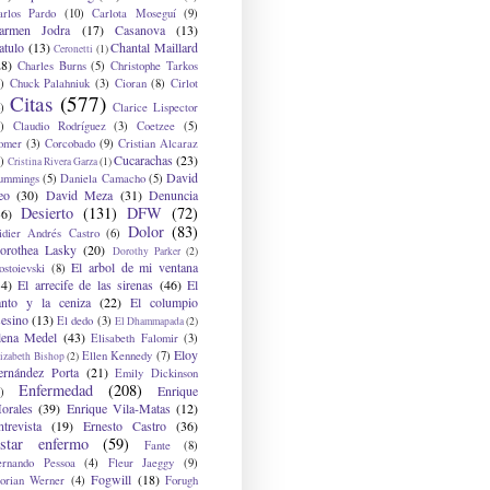
arlos Pardo
(10)
Carlota Moseguí
(9)
armen Jodra
(17)
Casanova
(13)
atulo
(13)
Chantal Maillard
Ceronetti
(1)
28)
Charles Burns
(5)
Christophe Tarkos
)
Chuck Palahniuk
(3)
Cioran
(8)
Cirlot
Citas
(577)
)
Clarice Lispector
)
Claudio Rodríguez
(3)
Coetzee
(5)
omer
(3)
Corcobado
(9)
Cristian Alcaraz
Cucarachas
(23)
)
Cristina Rivera Garza
(1)
David
ummings
(5)
Daniela Camacho
(5)
eo
(30)
David Meza
(31)
Denuncia
Desierto
(131)
DFW
(72)
36)
Dolor
(83)
idier Andrés Castro
(6)
orothea Lasky
(20)
Dorothy Parker
(2)
El arbol de mi ventana
ostoievski
(8)
34)
El arrecife de las sirenas
(46)
El
anto y la ceniza
(22)
El columpio
sesino
(13)
El dedo
(3)
El Dhammapada
(2)
lena Medel
(43)
Elisabeth Falomir
(3)
Eloy
Ellen Kennedy
(7)
izabeth Bishop
(2)
ernández Porta
(21)
Emily Dickinson
Enfermedad
(208)
Enrique
)
orales
(39)
Enrique Vila-Matas
(12)
ntrevista
(19)
Ernesto Castro
(36)
star enfermo
(59)
Fante
(8)
ernando Pessoa
(4)
Fleur Jaeggy
(9)
Fogwill
(18)
lorian Werner
(4)
Forugh