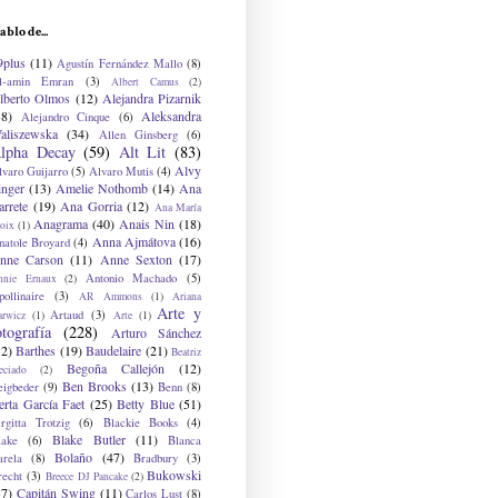
ablo de...
9plus
(11)
Agustín Fernández Mallo
(8)
l-amin Emran
(3)
Albert Camus
(2)
lberto Olmos
(12)
Alejandra Pizarnik
38)
Aleksandra
Alejandro Cinque
(6)
aliszewska
(34)
Allen Ginsberg
(6)
lpha Decay
(59)
Alt Lit
(83)
Alvy
lvaro Guijarro
(5)
Alvaro Mutis
(4)
inger
(13)
Amelie Nothomb
(14)
Ana
arrete
(19)
Ana Gorria
(12)
Ana María
Anagrama
(40)
Anais Nin
(18)
oix
(1)
Anna Ajmátova
(16)
natole Broyard
(4)
nne Carson
(11)
Anne Sexton
(17)
Antonio Machado
(5)
nnie Ernaux
(2)
ollinaire
(3)
AR Ammons
(1)
Ariana
Arte y
Artaud
(3)
arwicz
(1)
Arte
(1)
otografía
(228)
Arturo Sánchez
12)
Barthes
(19)
Baudelaire
(21)
Beatriz
Begoña Callejón
(12)
eciado
(2)
Ben Brooks
(13)
eigbeder
(9)
Benn
(8)
erta García Faet
(25)
Betty Blue
(51)
irgitta Trotzig
(6)
Blackie Books
(4)
Blake Butler
(11)
lake
(6)
Blanca
Bolaño
(47)
arela
(8)
Bradbury
(3)
Bukowski
recht
(3)
Breece DJ Pancake
(2)
37)
Capitán Swing
(11)
Carlos Lust
(8)