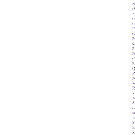
N
(7
N
O
G
P
C
P
(2
P
P
(
P
(
P
P
R
R
R
Br
S
(5
S
T
M
K
R