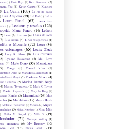
Ken Baumann
(3)
caraz
(1)
Karin Boye
(2)
endra Yee
(8)
Kevin Castro
(6)
Kureishi
La Gavia
(103)
0)
La luz no basta
Laia Arqueros
(29)
)
Lal Ded
(1)
Larkin
Laura Rosal
(63)
Laura San
)
Lecturas y reseñas
(126)
omán
(3)
eopoldo María Panero
(14)
Lethem
12)
Lhasa de Sela
Levé
(6)
Levrero
(4)
17)
Lila Azam
(4)
Lirios enloquecidos
(1)
olita o Monelle
(72)
Lorca
(34)
os estómagos
(65)
Louise Gluck
14)
Luis Cernuda
Lucy K. Shaw
(8)
12)
Lysiane Rakotoson
(5)
Mai Love
Maite Dono
(35)
Mamajuana
hoto
(4)
15)
Manga
(6)
Manuel Vilas
(5)
rguerite Duras
(2)
María Rosa Maldonado
(1)
Marianne Moore
(4)
ria-Mercè Marçal
(2)
Marina Ramón-Borja
arie Calloway
(2)
14)
Marina Tsvetaieva
(6)
Mark C Taylor
)
Martín Caparrós
(3)
Mary Jo Bang
(2)
Maternidad
(29)
ascha Kaléko
(3)
Max
Meditation
(15)
lecher
(6)
Megan Boyle
)
Miguel
Melanie Thernstrom
(2)
México
(2)
ernández
(3)
Mina Milk
Milan Kundera
(1)
Mm S
(19)
)
Mithu M. Sanyal
(1)
ondadori
(71)
Monique Witting
(1)
usa ammalata
(6)
My Birthday
(10)
adia Leal
(15)
Naira Perdu
(13)