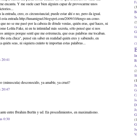
F
 me encanta. Y me suele caer bien alguien capaz de provocarme unos
(3
ctorios...
B
la entrada, creo, es circunstancial; puede estar ahí o no, pero da igual.
S
í esta entrada http://lunamiguel.blogspot.com/2009/10/tengo-un-cono-
(2
 que no se me pasó por la cabeza de dónde venías, quién eras, qué haces, ni
G
omo Lolita Fake, ni en tu intimidad más secreta, sólo pensé que si nos
G
s amigos porque sentí que me estremecía, que esas palabras me tocaban.
Hi
ribe esta chica", pensé sin saber en realidad quién eres y sabiendo, en
 quién seas, ni siquiera cuánto te importan estas palabras...
Cl
B
I
s 20:41
B
A
(2
S
(
co (minuscula) desconocido, ya amable, ya cruel?
J
s 20:47
G
C
J
D
J
ante entre Ibrahim Berlín y ud. En procedimientos, en maximalismo.
G
as 0:30
(1
G
J
V