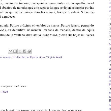
n, que uno se impone, que apenas conoce. Sobre esto o aquello que el
C
C
l abanico de miradas que uno recibe: las que se dejan aconsejar por las
C
rar, las que se reconocen dans les images, las que te odian. Sobre ese
(
i agradecer.
(6
(4
onomía. Futuro próximo el temblor de manos. Futuro lejano, pensando
(6
, en definitiva sí: mañana, mañana de mañana, dentro de equis
eh!)
C
árbol de la ventana,
niña mona, niña tonta
, pierda sus hojas mil veces
(9
C
L
(
D
D
 mi ventana
,
Ibrahim Berlin
,
Pájaros
,
Sexo
,
Virginia Woolf
D
(
c
a
E
El
F
 si se pasan muérdeles.
(5
s 15:26
M
E
E
F
F
 simple razón: me pasan cosas cuando leo lo que escribes. A veces me