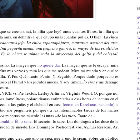
H
8
A
A
que se cree mona), la niña que leyó unos cuantos libros, la niña que
(
a niña, en definitiva, que chupó unas cuantas pollas. O bien:
La chica
W
A
 redactores jefe. La chica espantapájaros, monstruo, asesino del arte.
. Una pequeña mema, una pequeña guarra; la mayor de las estulticias
A
S
En la chica se aúnan toda la abyección del golfo y del colegial
.
C
M
mismo. La imagen que
no quiere dar
. La imagen que se le escapa: mira
A
 Mira mis versos y mira los que me rodean. Mira mi mundo y en qué se
A
falla. Y. Por. Qué. Tanto. Punto. Y. Seguido. Porque dudo porque no es
A
toso el Flumil y los jodidos mocos. Y soy tímida,
lo eres
y me detengo
Ap
esito.
H
f
VICE vs. Pre-Textos. Lesley Arfin vs. Virginia Woolf. O, por qué no,
(
es lomolíticas, polaroidianas enfrentadas a esas horas de lectura en el
eca, a las gafas y el chándal en casa (
como en Karekano, recuerdo
), a
Pr
B
a (no me preguntéis por qué), a las interminables tardes de los martes
B
ico
mientras me muerdo las uñas –
de los pies
-. Tanto da…
B
Ibrahim. Él lo sabe.
El secreto: lo sabe. Los domingos a las doce de la
B
ciudad de mer-de. Los Domingos Poeticofestivos, Ay, Las Resacas, Ay,
V
B
que uno crea, que uno se crea, que a uno le crean. Sobre un público
(