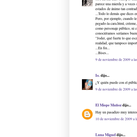
parece una mierda y a veces
estados de ánimo tan contradi
...Todo lo demás que dices en 
Pero, por ejemplo, cuando le
pegado-la-cara.html, créeme,
como personaje público, ni c
conociéramos seríamos bueno
"Joder, qué fuerte lo que esc
realidad, que tampoco importa
...En fin...
...Bises...
9 de noviembre de 2009 a la
Io.
dijo...
¿Y quién puede con el públi
9 de noviembre de 2009 a la
El Miope Muñoz
dijo...
Hay un pasadizo muy interes
10 de noviembre de 2009 a l
Luna Miguel
dijo...