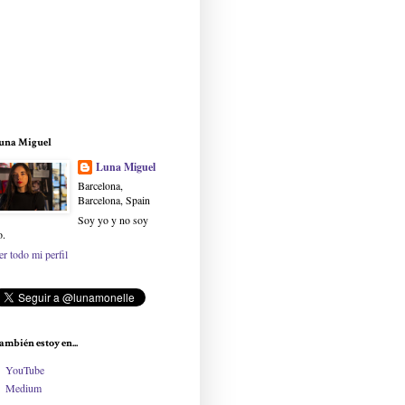
una Miguel
Luna Miguel
Barcelona,
Barcelona, Spain
Soy yo y no soy
o.
er todo mi perfil
ambién estoy en...
YouTube
Medium