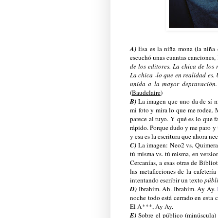
A)
Esa es la niña mona (la niña 
escuchó unas cuantas canciones, l
de los editores. La chica de los
La chica -lo que en realidad es
unida a la mayor depravación. 
(
Baudelaire
)
B)
La imagen que uno da de sí 
mi foto y mira lo que me rodea.
parece al tuyo. Y qué es lo que 
rápido. Porque dudo y me paro y 
y esa es la escritura que ahora nec
C)
La imagen: Neo2 vs. Quimera. 
tú misma vs. tú misma, en version
Cercanías, a esas otras de Bibliot
las metaficciones de la cafeterí
intentando escribir un texto
públ
D)
Ibrahim. Ah. Ibrahim. Ay Ay.
noche todo está cerrado en esta 
El A***, Ay Ay.
E)
Sobre el público (minúscula) 