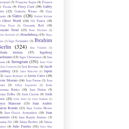
arrojzad
(3)
Françoise Sagan
(4)
Franzen
Fresy Cool
(39)
Gabby
)
Fresán
(9)
ess
(12)
Gabriela Wiener
(9)
Gary
Gatos
(126)
nyder
(8)
Gertrud Kolmar
Ghost World
(14)
Gil Padrol
(10)
)
Gioconda Belli
(10)
illian Flynn
(2)
onzalo Torné
(13)
Henri Michaux
(2)
Houellebecq
(13)
lda Doolittle
(1)
Hugo
Ibrahim
Iago Fernández
(3)
aus
(1)
erlin
(324)
Idea Vilariño
(1)
nfinita tristeza
(37)
Ingeborg
achmann
(13)
Inger Christensen
(4)
Inio
Instagram
(151)
sano
(4)
Irene Vilar
Jacob
Jack Kerouac
(8)
)
Isla Correyero
(2)
teinberg
(11)
Japón
Janet Malcolm
(1)
12)
Javier Calvo
(19)
Jaques Roubaud
(1)
avier Moreno
(14)
Jean Forton
(3)
Jean
enet
(5)
Jesús
Jeffrey Eugenides
(2)
armona Robles
(10)
Joan Didion
(5)
Jordi
ordan DeBor
(5)
Jordi Carrión
(9)
oce
(23)
Jordi Soler
(1)
Jorie Graham
(1)
oyce Mansour
(13)
Juan Andrés
arcía Román
(11)
Juan Carlos Mestre
Juan
0)
Juan Gracia Armendáriz
(10)
uerrero
(11)
Juan Ramón Jiménez
(3)
uanma Gil
(10)
Julián Herbert
(4)
Julieta
Julio Fuertes
(31)
alero
(4)
Julio Mas