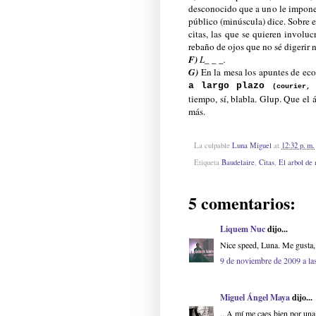
desconocido que a uno le impone
público (minúscula) dice. Sobre e
citas, las que se quieren involuc
rebaño de ojos que no sé digerir n
F)
L_ _ _.
G)
En la mesa los apuntes de ec
a largo plazo
(courier, 
tiempo, sí, blabla. Glup. Que el 
más.
La culpable
Luna Miguel
at
12:32 p. m.
Etiqueta
Baudelaire
,
Citas
,
El arbol de
5 comentarios:
Liquem Nuc
dijo...
Nice speed, Luna. Me gusta,
9 de noviembre de 2009 a la
Miguel Ángel Maya
dijo...
...A mí me caes bien por una