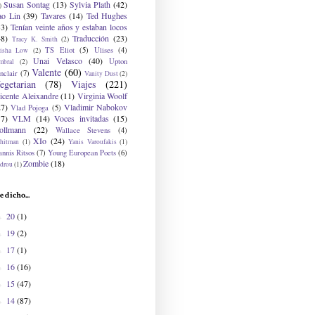
Susan Sontag
(13)
Sylvia Plath
(42)
)
ao Lin
(39)
Tavares
(14)
Ted Hughes
33)
Tenían veinte años y estaban locos
48)
Traducción
(23)
Tracy K. Smith
(2)
TS Eliot
(5)
Ulises
(4)
risha Low
(2)
Unai Velasco
(40)
Upton
mbral
(2)
Valente
(60)
nclair
(7)
Vanity Dust
(2)
egetarian
(78)
Viajes
(221)
icente Aleixandre
(11)
Virginia Woolf
27)
Vladimir Nabokov
Vlad Pojoga
(5)
17)
VLM
(14)
Voces invitadas
(15)
ollmann
(22)
Wallace Stevens
(4)
XIo
(24)
hitman
(1)
Yanis Varoufakis
(1)
nnis Ritsos
(7)
Young European Poets
(6)
Zombie
(18)
drou
(1)
e dicho...
20
(1)
►
19
(2)
►
17
(1)
►
16
(16)
►
15
(47)
►
14
(87)
►