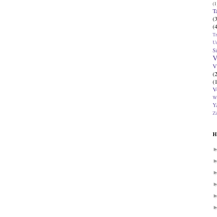
(1
T
(
(
T
U
Si
V
V
(
(
V
W
Ya
Zi
H