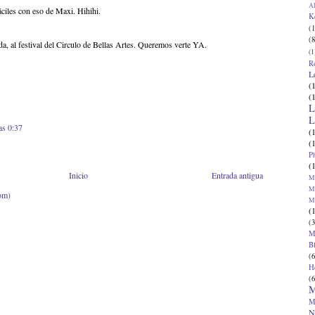
Al
áciles con eso de Maxi. Hihihi.
K
(1
(8
da, al festival del Circulo de Bellas Artes. Queremos verte YA.
(1
R
L
(
(
L
L
as 0:37
(
(
P
(
Inicio
Entrada antigua
Ma
Ma
om)
M
(
(3
M
B
(6
H
(6
M
M
N