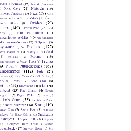
atalia Litvinova
(19)
Nichita Stanescu
Nick Cave
(21)
Nietzsche
(16)
)
Niza
(59)
ishiwaki Junzaburo
(3)
Olga
Olvido García Valdés
(10)
Óscar
rozco
(1)
Oxidao
(79)
arcía Sierra
(8)
ájaros
(149)
Patricio Pron
(23)
Paul
Peio H. Riaño
(11)
elan
(7)
ensamientos estériles
(40)
Pere Gimferrer
Perros románticos
(12)
Philip Roth
(3)
)
Poemas
(172)
layGround
(26)
Poetry is not dead
oesía masculina
(3)
38)
Portinari
(19)
Poliamor
(2)
Prensa
Power Paola
(6)
osnoventismo
(2)
69)
Publicaciones
(167)
Proust
(4)
unk-femmes
(112)
Pute
(27)
ynchon
(9)
Radu Vancu
(2)
Raúl Zurita
(1)
einaldo Arenas
(7)
René Char
(6)
etrato
(59)
Rikle
(26)
Riechmann
(4)
imbaud
(23)
Rita Chirian
(4)
Robert
Roger Wolfe
(5)
inghurst
(2)
Safo
(1)
ailor's Grave
(73)
Saint-John Perse
Sexo
(119)
Sandra Martínez
(14)
)
haron Olds
(7)
Sheila Heti
(3)
Shuntaro
Siddhartha
anikawa
(1)
Shuzo Oshimi
(2)
ukherjee
(11)
Sophie Collins
(6)
Stephen
Steve
Stephen Tully Dierks
(8)
ing
(1)
oggenbuck
(27)
Stewart Home
(5)
Sus