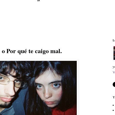
L
 o Por qué te caigo mal.
y
V
T