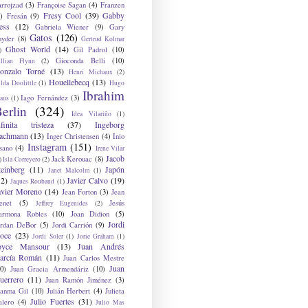
arrojzad
(3)
Françoise Sagan
(4)
Franzen
Fresy Cool
(39)
Gabby
)
Fresán
(9)
ess
(12)
Gabriela Wiener
(9)
Gary
Gatos
(126)
nyder
(8)
Gertrud Kolmar
Ghost World
(14)
Gil Padrol
(10)
)
Gioconda Belli
(10)
illian Flynn
(2)
onzalo Torné
(13)
Henri Michaux
(2)
Houellebecq
(13)
lda Doolittle
(1)
Hugo
Ibrahim
Iago Fernández
(3)
aus
(1)
erlin
(324)
Idea Vilariño
(1)
nfinita tristeza
(37)
Ingeborg
achmann
(13)
Inger Christensen
(4)
Inio
Instagram
(151)
sano
(4)
Irene Vilar
Jacob
Jack Kerouac
(8)
)
Isla Correyero
(2)
teinberg
(11)
Japón
Janet Malcolm
(1)
12)
Javier Calvo
(19)
Jaques Roubaud
(1)
avier Moreno
(14)
Jean Forton
(3)
Jean
enet
(5)
Jesús
Jeffrey Eugenides
(2)
armona Robles
(10)
Joan Didion
(5)
Jordi
ordan DeBor
(5)
Jordi Carrión
(9)
oce
(23)
Jordi Soler
(1)
Jorie Graham
(1)
oyce Mansour
(13)
Juan Andrés
arcía Román
(11)
Juan Carlos Mestre
Juan
0)
Juan Gracia Armendáriz
(10)
uerrero
(11)
Juan Ramón Jiménez
(3)
uanma Gil
(10)
Julián Herbert
(4)
Julieta
Julio Fuertes
(31)
alero
(4)
Julio Mas