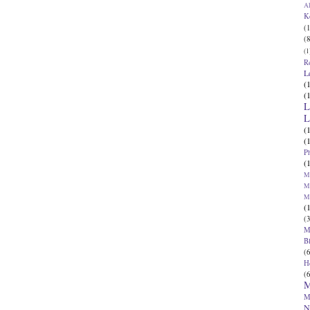
Al
K
(1
(8
(1
R
L
(
(
L
L
(
(
P
(
Ma
Ma
M
(
(3
M
B
(6
H
(6
M
M
N