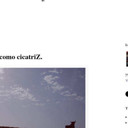
L
 como cicatriZ.
y
V
T