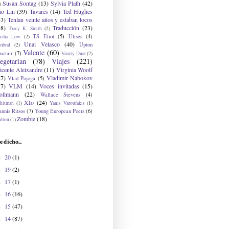
Susan Sontag
(13)
Sylvia Plath
(42)
)
ao Lin
(39)
Tavares
(14)
Ted Hughes
33)
Tenían veinte años y estaban locos
48)
Traducción
(23)
Tracy K. Smith
(2)
TS Eliot
(5)
Ulises
(4)
risha Low
(2)
Unai Velasco
(40)
Upton
mbral
(2)
Valente
(60)
nclair
(7)
Vanity Dust
(2)
egetarian
(78)
Viajes
(221)
icente Aleixandre
(11)
Virginia Woolf
27)
Vladimir Nabokov
Vlad Pojoga
(5)
17)
VLM
(14)
Voces invitadas
(15)
ollmann
(22)
Wallace Stevens
(4)
XIo
(24)
hitman
(1)
Yanis Varoufakis
(1)
nnis Ritsos
(7)
Young European Poets
(6)
Zombie
(18)
drou
(1)
e dicho...
20
(1)
►
19
(2)
►
17
(1)
►
16
(16)
►
15
(47)
►
14
(87)
►