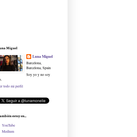
una Miguel
Luna Miguel
Barcelona,
Barcelona, Spain
Soy yo y no soy
o.
er todo mi perfil
ambién estoy en...
YouTube
Medium