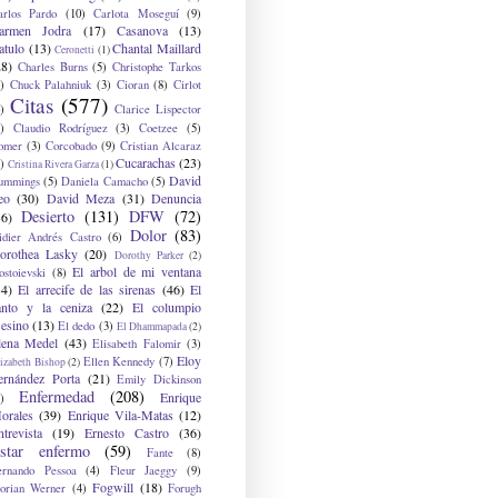
arlos Pardo
(10)
Carlota Moseguí
(9)
armen Jodra
(17)
Casanova
(13)
atulo
(13)
Chantal Maillard
Ceronetti
(1)
28)
Charles Burns
(5)
Christophe Tarkos
)
Chuck Palahniuk
(3)
Cioran
(8)
Cirlot
Citas
(577)
)
Clarice Lispector
)
Claudio Rodríguez
(3)
Coetzee
(5)
omer
(3)
Corcobado
(9)
Cristian Alcaraz
Cucarachas
(23)
)
Cristina Rivera Garza
(1)
David
ummings
(5)
Daniela Camacho
(5)
eo
(30)
David Meza
(31)
Denuncia
Desierto
(131)
DFW
(72)
36)
Dolor
(83)
idier Andrés Castro
(6)
orothea Lasky
(20)
Dorothy Parker
(2)
El arbol de mi ventana
ostoievski
(8)
34)
El arrecife de las sirenas
(46)
El
anto y la ceniza
(22)
El columpio
sesino
(13)
El dedo
(3)
El Dhammapada
(2)
lena Medel
(43)
Elisabeth Falomir
(3)
Eloy
Ellen Kennedy
(7)
izabeth Bishop
(2)
ernández Porta
(21)
Emily Dickinson
Enfermedad
(208)
Enrique
)
orales
(39)
Enrique Vila-Matas
(12)
ntrevista
(19)
Ernesto Castro
(36)
star enfermo
(59)
Fante
(8)
ernando Pessoa
(4)
Fleur Jaeggy
(9)
Fogwill
(18)
lorian Werner
(4)
Forugh