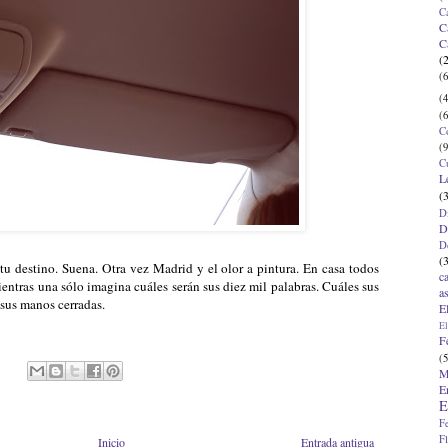
C
C
C
(
(6
(4
(6
C
(9
C
L
(
D
D
D
(
tu destino. Suena. Otra vez Madrid y el olor a pintura. En casa todos
c
entras una sólo imagina cuáles serán sus diez mil palabras. Cuáles sus
a
 sus manos cerradas.
E
El
F
(5
M
E
E
F
F
Inicio
Entrada antigua