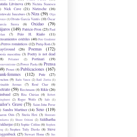
atalia Litvinova
(19)
Nichita Stanescu
Nick Cave
(21)
Nietzsche
(16)
)
Niza
(59)
ishiwaki Junzaburo
(3)
Olga
Olvido García Valdés
(10)
Óscar
rozco
(1)
Oxidao
(79)
arcía Sierra
(8)
ájaros
(149)
Patricio Pron
(23)
Paul
Peio H. Riaño
(11)
elan
(7)
ensamientos estériles
(40)
Pere Gimferrer
Perros románticos
(12)
Philip Roth
(3)
)
Poemas
(172)
layGround
(26)
Poetry is not dead
oesía masculina
(3)
38)
Portinari
(19)
Poliamor
(2)
Prensa
Power Paola
(6)
osnoventismo
(2)
69)
Publicaciones
(167)
Proust
(4)
unk-femmes
(112)
Pute
(27)
ynchon
(9)
Radu Vancu
(2)
Raúl Zurita
(1)
einaldo Arenas
(7)
René Char
(6)
etrato
(59)
Rikle
(26)
Riechmann
(4)
imbaud
(23)
Rita Chirian
(4)
Robert
Roger Wolfe
(5)
inghurst
(2)
Safo
(1)
ailor's Grave
(73)
Saint-John Perse
Sexo
(119)
Sandra Martínez
(14)
)
haron Olds
(7)
Sheila Heti
(3)
Shuntaro
Siddhartha
anikawa
(1)
Shuzo Oshimi
(2)
ukherjee
(11)
Sophie Collins
(6)
Stephen
Steve
Stephen Tully Dierks
(8)
ing
(1)
oggenbuck
(27)
Stewart Home
(5)
Sus