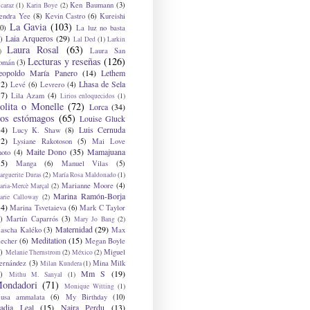
Ken Baumann
(3)
caraz
(1)
Karin Boye
(2)
endra Yee
(8)
Kevin Castro
(6)
Kureishi
La Gavia
(103)
0)
La luz no basta
Laia Arqueros
(29)
)
Lal Ded
(1)
Larkin
Laura Rosal
(63)
Laura San
)
Lecturas y reseñas
(126)
omán
(3)
eopoldo María Panero
(14)
Lethem
12)
Lhasa de Sela
Levé
(6)
Levrero
(4)
17)
Lila Azam
(4)
Lirios enloquecidos
(1)
olita o Monelle
(72)
Lorca
(34)
os estómagos
(65)
Louise Gluck
14)
Luis Cernuda
Lucy K. Shaw
(8)
12)
Lysiane Rakotoson
(5)
Mai Love
Maite Dono
(35)
Mamajuana
hoto
(4)
15)
Manga
(6)
Manuel Vilas
(5)
rguerite Duras
(2)
María Rosa Maldonado
(1)
Marianne Moore
(4)
ria-Mercè Marçal
(2)
Marina Ramón-Borja
arie Calloway
(2)
14)
Marina Tsvetaieva
(6)
Mark C Taylor
)
Martín Caparrós
(3)
Mary Jo Bang
(2)
Maternidad
(29)
ascha Kaléko
(3)
Max
Meditation
(15)
lecher
(6)
Megan Boyle
)
Miguel
Melanie Thernstrom
(2)
México
(2)
ernández
(3)
Mina Milk
Milan Kundera
(1)
Mm S
(19)
)
Mithu M. Sanyal
(1)
ondadori
(71)
Monique Witting
(1)
usa ammalata
(6)
My Birthday
(10)
adia Leal
(15)
Naira Perdu
(13)