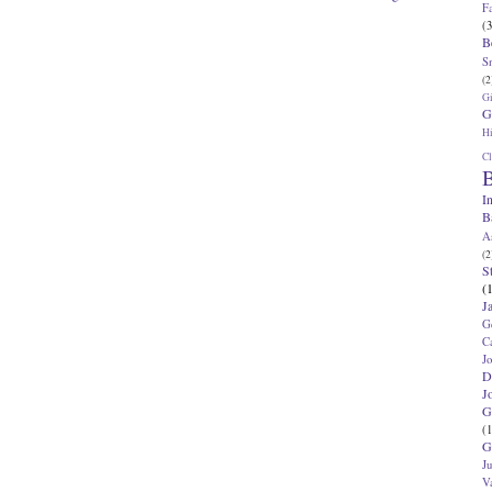
F
(3
B
S
(2
G
G
Hi
Cl
B
I
B
A
(2
S
(
J
G
C
J
D
J
G
(1
G
J
V