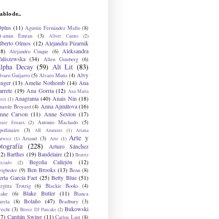
ablo de...
9plus
(11)
Agustín Fernández Mallo
(8)
l-amin Emran
(3)
Albert Camus
(2)
lberto Olmos
(12)
Alejandra Pizarnik
38)
Aleksandra
Alejandro Cinque
(6)
aliszewska
(34)
Allen Ginsberg
(6)
lpha Decay
(59)
Alt Lit
(83)
Alvy
lvaro Guijarro
(5)
Alvaro Mutis
(4)
inger
(13)
Amelie Nothomb
(14)
Ana
arrete
(19)
Ana Gorria
(12)
Ana María
Anagrama
(40)
Anais Nin
(18)
oix
(1)
Anna Ajmátova
(16)
natole Broyard
(4)
nne Carson
(11)
Anne Sexton
(17)
Antonio Machado
(5)
nnie Ernaux
(2)
ollinaire
(3)
AR Ammons
(1)
Ariana
Arte y
Artaud
(3)
arwicz
(1)
Arte
(1)
otografía
(228)
Arturo Sánchez
12)
Barthes
(19)
Baudelaire
(21)
Beatriz
Begoña Callejón
(12)
eciado
(2)
Ben Brooks
(13)
eigbeder
(9)
Benn
(8)
erta García Faet
(25)
Betty Blue
(51)
irgitta Trotzig
(6)
Blackie Books
(4)
Blake Butler
(11)
lake
(6)
Blanca
Bolaño
(47)
arela
(8)
Bradbury
(3)
Bukowski
recht
(3)
Breece DJ Pancake
(2)
37)
Capitán Swing
(11)
Carlos Lust
(8)