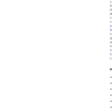
(1
T
(
(
T
U
Si
V
V
(
(
V
W
Ya
Zi
H