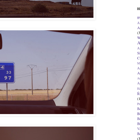
H
8
A
A
(
W
A
A
S
C
M
A
A
A
Ap
H
f
(
Pr
B
B
B
B
V
B
(