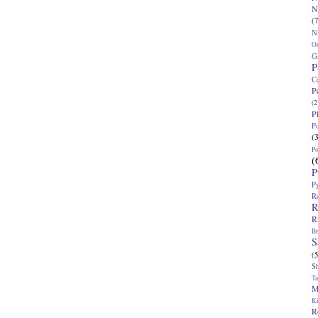
N
(7
N
O
G
P
C
P
(2
P
P
(
P
(
P
P
R
R
R
Br
S
(5
S
T
M
K
R