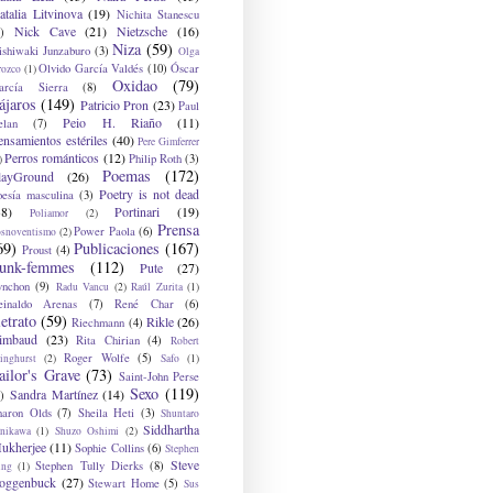
atalia Litvinova
(19)
Nichita Stanescu
Nick Cave
(21)
Nietzsche
(16)
)
Niza
(59)
ishiwaki Junzaburo
(3)
Olga
Olvido García Valdés
(10)
Óscar
rozco
(1)
Oxidao
(79)
arcía Sierra
(8)
ájaros
(149)
Patricio Pron
(23)
Paul
Peio H. Riaño
(11)
elan
(7)
ensamientos estériles
(40)
Pere Gimferrer
Perros románticos
(12)
Philip Roth
(3)
)
Poemas
(172)
layGround
(26)
Poetry is not dead
oesía masculina
(3)
38)
Portinari
(19)
Poliamor
(2)
Prensa
Power Paola
(6)
osnoventismo
(2)
69)
Publicaciones
(167)
Proust
(4)
unk-femmes
(112)
Pute
(27)
ynchon
(9)
Radu Vancu
(2)
Raúl Zurita
(1)
einaldo Arenas
(7)
René Char
(6)
etrato
(59)
Rikle
(26)
Riechmann
(4)
imbaud
(23)
Rita Chirian
(4)
Robert
Roger Wolfe
(5)
inghurst
(2)
Safo
(1)
ailor's Grave
(73)
Saint-John Perse
Sexo
(119)
Sandra Martínez
(14)
)
haron Olds
(7)
Sheila Heti
(3)
Shuntaro
Siddhartha
anikawa
(1)
Shuzo Oshimi
(2)
ukherjee
(11)
Sophie Collins
(6)
Stephen
Steve
Stephen Tully Dierks
(8)
ing
(1)
oggenbuck
(27)
Stewart Home
(5)
Sus