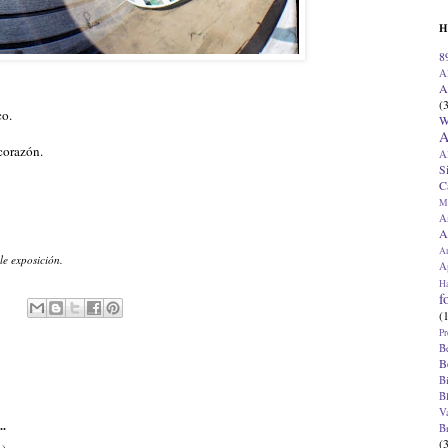
H
8
A
A
(
co.
W
A
corazón.
A
S
C
M
A
A
A
e exposición.
Ap
H
f
(
Pr
B
B
B
B
V
..
B
(