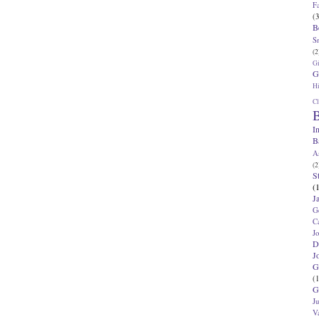
F
(3
B
S
(2
G
G
Hi
Cl
B
I
B
A
(2
S
(
J
G
C
J
D
J
G
(1
G
J
V