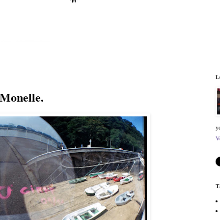
L
Monelle.
y
V
T