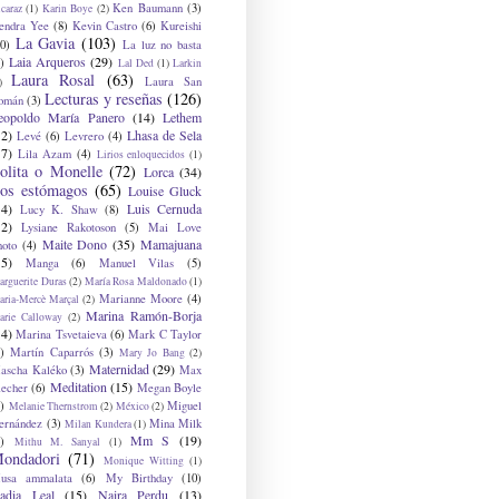
Ken Baumann
(3)
caraz
(1)
Karin Boye
(2)
endra Yee
(8)
Kevin Castro
(6)
Kureishi
La Gavia
(103)
0)
La luz no basta
Laia Arqueros
(29)
)
Lal Ded
(1)
Larkin
Laura Rosal
(63)
Laura San
)
Lecturas y reseñas
(126)
omán
(3)
eopoldo María Panero
(14)
Lethem
12)
Lhasa de Sela
Levé
(6)
Levrero
(4)
17)
Lila Azam
(4)
Lirios enloquecidos
(1)
olita o Monelle
(72)
Lorca
(34)
os estómagos
(65)
Louise Gluck
14)
Luis Cernuda
Lucy K. Shaw
(8)
12)
Lysiane Rakotoson
(5)
Mai Love
Maite Dono
(35)
Mamajuana
hoto
(4)
15)
Manga
(6)
Manuel Vilas
(5)
rguerite Duras
(2)
María Rosa Maldonado
(1)
Marianne Moore
(4)
ria-Mercè Marçal
(2)
Marina Ramón-Borja
arie Calloway
(2)
14)
Marina Tsvetaieva
(6)
Mark C Taylor
)
Martín Caparrós
(3)
Mary Jo Bang
(2)
Maternidad
(29)
ascha Kaléko
(3)
Max
Meditation
(15)
lecher
(6)
Megan Boyle
)
Miguel
Melanie Thernstrom
(2)
México
(2)
ernández
(3)
Mina Milk
Milan Kundera
(1)
Mm S
(19)
)
Mithu M. Sanyal
(1)
ondadori
(71)
Monique Witting
(1)
usa ammalata
(6)
My Birthday
(10)
adia Leal
(15)
Naira Perdu
(13)