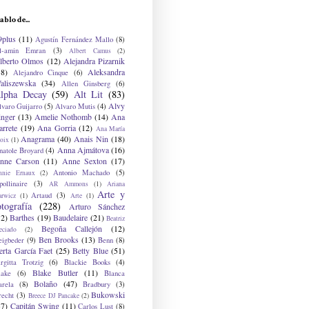
ablo de...
9plus
(11)
Agustín Fernández Mallo
(8)
l-amin Emran
(3)
Albert Camus
(2)
lberto Olmos
(12)
Alejandra Pizarnik
38)
Aleksandra
Alejandro Cinque
(6)
aliszewska
(34)
Allen Ginsberg
(6)
lpha Decay
(59)
Alt Lit
(83)
Alvy
lvaro Guijarro
(5)
Alvaro Mutis
(4)
inger
(13)
Amelie Nothomb
(14)
Ana
arrete
(19)
Ana Gorria
(12)
Ana María
Anagrama
(40)
Anais Nin
(18)
oix
(1)
Anna Ajmátova
(16)
natole Broyard
(4)
nne Carson
(11)
Anne Sexton
(17)
Antonio Machado
(5)
nnie Ernaux
(2)
ollinaire
(3)
AR Ammons
(1)
Ariana
Arte y
Artaud
(3)
arwicz
(1)
Arte
(1)
otografía
(228)
Arturo Sánchez
12)
Barthes
(19)
Baudelaire
(21)
Beatriz
Begoña Callejón
(12)
eciado
(2)
Ben Brooks
(13)
eigbeder
(9)
Benn
(8)
erta García Faet
(25)
Betty Blue
(51)
irgitta Trotzig
(6)
Blackie Books
(4)
Blake Butler
(11)
lake
(6)
Blanca
Bolaño
(47)
arela
(8)
Bradbury
(3)
Bukowski
recht
(3)
Breece DJ Pancake
(2)
37)
Capitán Swing
(11)
Carlos Lust
(8)