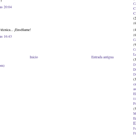
-)
C
las 20:04
C
C
(
(6
 técnica... ¡Enséñame!
(4
(6
las 16:43
C
(9
C
L
Inicio
Entrada antigua
(
D
om)
D
D
(
c
a
E
El
F
(5
M
E
E
F
F