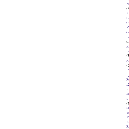
N
(7
N
O
G
P
C
P
(2
P
P
(
P
(
P
P
R
R
R
Br
S
(5
S
T
M
K
R