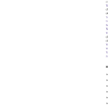
(1
T
(
(
T
U
Si
V
V
(
(
V
W
Ya
Zi
H