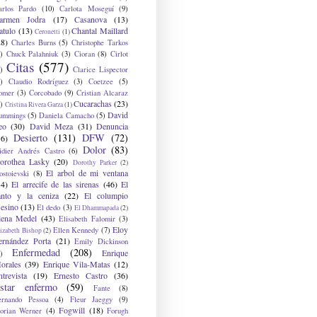
arlos Pardo
(10)
Carlota Moseguí
(9)
armen Jodra
(17)
Casanova
(13)
atulo
(13)
Chantal Maillard
Ceronetti
(1)
28)
Charles Burns
(5)
Christophe Tarkos
)
Chuck Palahniuk
(3)
Cioran
(8)
Cirlot
Citas
(577)
)
Clarice Lispector
)
Claudio Rodríguez
(3)
Coetzee
(5)
omer
(3)
Corcobado
(9)
Cristian Alcaraz
Cucarachas
(23)
)
Cristina Rivera Garza
(1)
David
ummings
(5)
Daniela Camacho
(5)
eo
(30)
David Meza
(31)
Denuncia
Desierto
(131)
DFW
(72)
36)
Dolor
(83)
idier Andrés Castro
(6)
orothea Lasky
(20)
Dorothy Parker
(2)
El arbol de mi ventana
ostoievski
(8)
34)
El arrecife de las sirenas
(46)
El
anto y la ceniza
(22)
El columpio
sesino
(13)
El dedo
(3)
El Dhammapada
(2)
lena Medel
(43)
Elisabeth Falomir
(3)
Eloy
Ellen Kennedy
(7)
izabeth Bishop
(2)
ernández Porta
(21)
Emily Dickinson
Enfermedad
(208)
Enrique
)
orales
(39)
Enrique Vila-Matas
(12)
ntrevista
(19)
Ernesto Castro
(36)
star enfermo
(59)
Fante
(8)
ernando Pessoa
(4)
Fleur Jaeggy
(9)
Fogwill
(18)
lorian Werner
(4)
Forugh