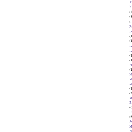
Al
K
(1
(8
(1
R
L
(
(
L
L
(
(
P
(
Ma
Ma
M
(
(3
M
B
(6
H
(6
M
M
N