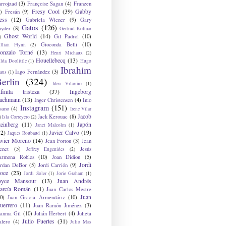
arrojzad
(3)
Françoise Sagan
(4)
Franzen
Fresy Cool
(39)
Gabby
)
Fresán
(9)
ess
(12)
Gabriela Wiener
(9)
Gary
Gatos
(126)
nyder
(8)
Gertrud Kolmar
Ghost World
(14)
Gil Padrol
(10)
)
Gioconda Belli
(10)
illian Flynn
(2)
onzalo Torné
(13)
Henri Michaux
(2)
Houellebecq
(13)
lda Doolittle
(1)
Hugo
Ibrahim
Iago Fernández
(3)
aus
(1)
erlin
(324)
Idea Vilariño
(1)
nfinita tristeza
(37)
Ingeborg
achmann
(13)
Inger Christensen
(4)
Inio
Instagram
(151)
sano
(4)
Irene Vilar
Jacob
Jack Kerouac
(8)
)
Isla Correyero
(2)
teinberg
(11)
Japón
Janet Malcolm
(1)
12)
Javier Calvo
(19)
Jaques Roubaud
(1)
avier Moreno
(14)
Jean Forton
(3)
Jean
enet
(5)
Jesús
Jeffrey Eugenides
(2)
armona Robles
(10)
Joan Didion
(5)
Jordi
ordan DeBor
(5)
Jordi Carrión
(9)
oce
(23)
Jordi Soler
(1)
Jorie Graham
(1)
oyce Mansour
(13)
Juan Andrés
arcía Román
(11)
Juan Carlos Mestre
Juan
0)
Juan Gracia Armendáriz
(10)
uerrero
(11)
Juan Ramón Jiménez
(3)
uanma Gil
(10)
Julián Herbert
(4)
Julieta
Julio Fuertes
(31)
alero
(4)
Julio Mas