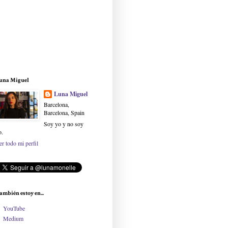
una Miguel
Luna Miguel
Barcelona,
Barcelona, Spain
Soy yo y no soy
o.
er todo mi perfil
ambién estoy en...
YouTube
Medium