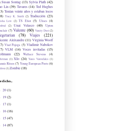
Susan Sontag
(13)
Sylvia Plath
(42)
)
ao Lin
(39)
Tavares
(14)
Ted Hughes
33)
Tenían veinte años y estaban locos
48)
Traducción
(23)
Tracy K. Smith
(2)
TS Eliot
(5)
Ulises
(4)
risha Low
(2)
Unai Velasco
(40)
Upton
mbral
(2)
Valente
(60)
nclair
(7)
Vanity Dust
(2)
egetarian
(78)
Viajes
(221)
icente Aleixandre
(11)
Virginia Woolf
27)
Vladimir Nabokov
Vlad Pojoga
(5)
17)
VLM
(14)
Voces invitadas
(15)
ollmann
(22)
Wallace Stevens
(4)
XIo
(24)
hitman
(1)
Yanis Varoufakis
(1)
nnis Ritsos
(7)
Young European Poets
(6)
Zombie
(18)
drou
(1)
e dicho...
20
(1)
►
19
(2)
►
17
(1)
►
16
(16)
►
15
(47)
►
14
(87)
►