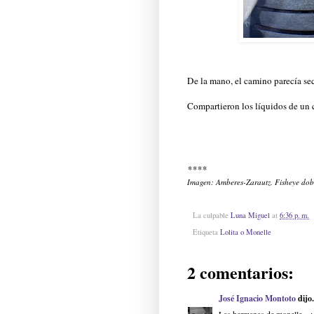
De la mano, el camino parecía se
Compartieron los líquidos de un 
****
Imagen: Amberes-Zarautz. Fisheye dobl
La culpable
Luna Miguel
at
6:36 p. m.
Etiqueta
Lolita o Monelle
2 comentarios:
José Ignacio Montoto
dijo.