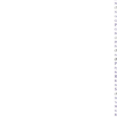
N
(7
N
O
G
P
C
P
(2
P
P
(
P
(
P
P
R
R
R
Br
S
(5
S
T
M
K
R