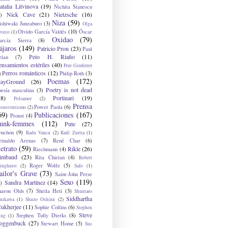
atalia Litvinova
(19)
Nichita Stanescu
Nick Cave
(21)
Nietzsche
(16)
)
Niza
(59)
ishiwaki Junzaburo
(3)
Olga
Olvido García Valdés
(10)
Óscar
rozco
(1)
Oxidao
(79)
arcía Sierra
(8)
ájaros
(149)
Patricio Pron
(23)
Paul
Peio H. Riaño
(11)
elan
(7)
ensamientos estériles
(40)
Pere Gimferrer
Perros románticos
(12)
Philip Roth
(3)
)
Poemas
(172)
layGround
(26)
Poetry is not dead
oesía masculina
(3)
38)
Portinari
(19)
Poliamor
(2)
Prensa
Power Paola
(6)
osnoventismo
(2)
69)
Publicaciones
(167)
Proust
(4)
unk-femmes
(112)
Pute
(27)
ynchon
(9)
Radu Vancu
(2)
Raúl Zurita
(1)
einaldo Arenas
(7)
René Char
(6)
etrato
(59)
Rikle
(26)
Riechmann
(4)
imbaud
(23)
Rita Chirian
(4)
Robert
Roger Wolfe
(5)
inghurst
(2)
Safo
(1)
ailor's Grave
(73)
Saint-John Perse
Sexo
(119)
Sandra Martínez
(14)
)
haron Olds
(7)
Sheila Heti
(3)
Shuntaro
Siddhartha
anikawa
(1)
Shuzo Oshimi
(2)
ukherjee
(11)
Sophie Collins
(6)
Stephen
Steve
Stephen Tully Dierks
(8)
ing
(1)
oggenbuck
(27)
Stewart Home
(5)
Sus