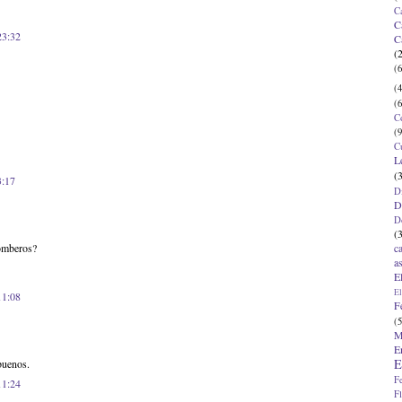
C
C
23:32
C
(
(6
(4
(6
C
(9
C
L
(
3:17
D
D
D
(
c
bomberos?
a
E
El
11:08
F
(5
M
E
E
buenos.
F
11:24
F