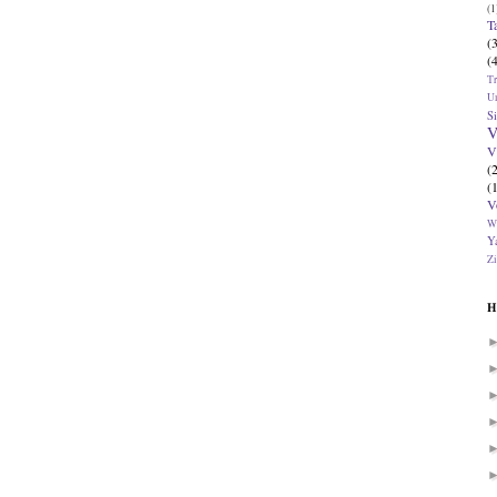
(1
T
(
(
T
U
Si
V
V
(
(
V
W
Ya
Zi
H