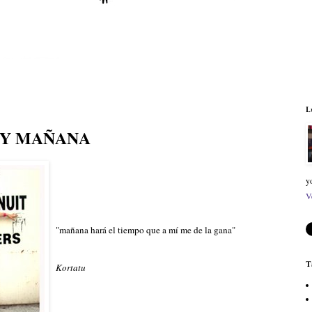
L
OY MAÑANA
y
V
"mañana hará el tiempo que a mí me de la gana"
T
Kortatu