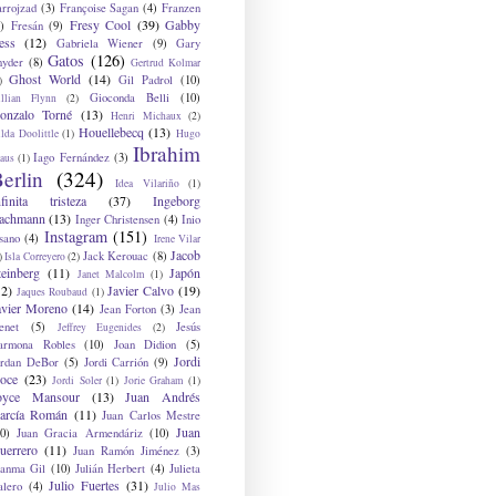
arrojzad
(3)
Françoise Sagan
(4)
Franzen
Fresy Cool
(39)
Gabby
)
Fresán
(9)
ess
(12)
Gabriela Wiener
(9)
Gary
Gatos
(126)
nyder
(8)
Gertrud Kolmar
Ghost World
(14)
Gil Padrol
(10)
)
Gioconda Belli
(10)
illian Flynn
(2)
onzalo Torné
(13)
Henri Michaux
(2)
Houellebecq
(13)
lda Doolittle
(1)
Hugo
Ibrahim
Iago Fernández
(3)
aus
(1)
erlin
(324)
Idea Vilariño
(1)
nfinita tristeza
(37)
Ingeborg
achmann
(13)
Inger Christensen
(4)
Inio
Instagram
(151)
sano
(4)
Irene Vilar
Jacob
Jack Kerouac
(8)
)
Isla Correyero
(2)
teinberg
(11)
Japón
Janet Malcolm
(1)
12)
Javier Calvo
(19)
Jaques Roubaud
(1)
avier Moreno
(14)
Jean Forton
(3)
Jean
enet
(5)
Jesús
Jeffrey Eugenides
(2)
armona Robles
(10)
Joan Didion
(5)
Jordi
ordan DeBor
(5)
Jordi Carrión
(9)
oce
(23)
Jordi Soler
(1)
Jorie Graham
(1)
oyce Mansour
(13)
Juan Andrés
arcía Román
(11)
Juan Carlos Mestre
Juan
0)
Juan Gracia Armendáriz
(10)
uerrero
(11)
Juan Ramón Jiménez
(3)
uanma Gil
(10)
Julián Herbert
(4)
Julieta
Julio Fuertes
(31)
alero
(4)
Julio Mas