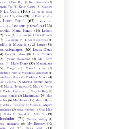
Ken Baumann
(3)
caraz
(1)
Karin Boye
(2)
endra Yee
(8)
Kevin Castro
(6)
Kureishi
La Gavia
(103)
0)
La luz no basta
Laia Arqueros
(29)
)
Lal Ded
(1)
Larkin
Laura Rosal
(63)
Laura San
)
Lecturas y reseñas
(126)
omán
(3)
eopoldo María Panero
(14)
Lethem
12)
Lhasa de Sela
Levé
(6)
Levrero
(4)
17)
Lila Azam
(4)
Lirios enloquecidos
(1)
olita o Monelle
(72)
Lorca
(34)
os estómagos
(65)
Louise Gluck
14)
Luis Cernuda
Lucy K. Shaw
(8)
12)
Lysiane Rakotoson
(5)
Mai Love
Maite Dono
(35)
Mamajuana
hoto
(4)
15)
Manga
(6)
Manuel Vilas
(5)
rguerite Duras
(2)
María Rosa Maldonado
(1)
Marianne Moore
(4)
ria-Mercè Marçal
(2)
Marina Ramón-Borja
arie Calloway
(2)
14)
Marina Tsvetaieva
(6)
Mark C Taylor
)
Martín Caparrós
(3)
Mary Jo Bang
(2)
Maternidad
(29)
ascha Kaléko
(3)
Max
Meditation
(15)
lecher
(6)
Megan Boyle
)
Miguel
Melanie Thernstrom
(2)
México
(2)
ernández
(3)
Mina Milk
Milan Kundera
(1)
Mm S
(19)
)
Mithu M. Sanyal
(1)
ondadori
(71)
Monique Witting
(1)
usa ammalata
(6)
My Birthday
(10)
adia Leal
(15)
Naira Perdu
(13)