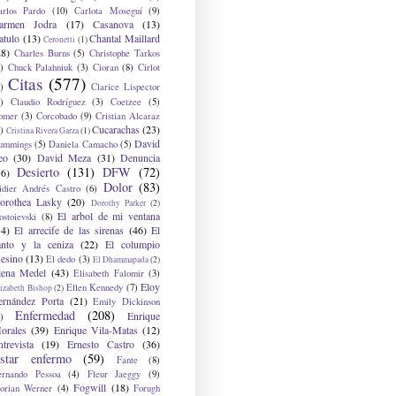
arlos Pardo
(10)
Carlota Moseguí
(9)
armen Jodra
(17)
Casanova
(13)
atulo
(13)
Chantal Maillard
Ceronetti
(1)
28)
Charles Burns
(5)
Christophe Tarkos
)
Chuck Palahniuk
(3)
Cioran
(8)
Cirlot
Citas
(577)
)
Clarice Lispector
)
Claudio Rodríguez
(3)
Coetzee
(5)
omer
(3)
Corcobado
(9)
Cristian Alcaraz
Cucarachas
(23)
)
Cristina Rivera Garza
(1)
David
ummings
(5)
Daniela Camacho
(5)
eo
(30)
David Meza
(31)
Denuncia
Desierto
(131)
DFW
(72)
36)
Dolor
(83)
idier Andrés Castro
(6)
orothea Lasky
(20)
Dorothy Parker
(2)
El arbol de mi ventana
ostoievski
(8)
34)
El arrecife de las sirenas
(46)
El
anto y la ceniza
(22)
El columpio
sesino
(13)
El dedo
(3)
El Dhammapada
(2)
lena Medel
(43)
Elisabeth Falomir
(3)
Eloy
Ellen Kennedy
(7)
izabeth Bishop
(2)
ernández Porta
(21)
Emily Dickinson
Enfermedad
(208)
Enrique
)
orales
(39)
Enrique Vila-Matas
(12)
ntrevista
(19)
Ernesto Castro
(36)
star enfermo
(59)
Fante
(8)
ernando Pessoa
(4)
Fleur Jaeggy
(9)
Fogwill
(18)
lorian Werner
(4)
Forugh