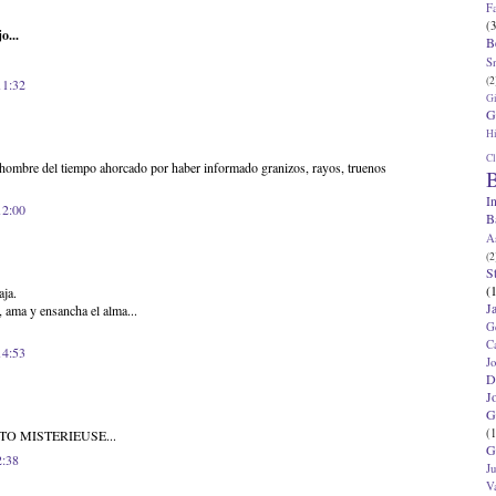
F
(3
o...
B
S
(2
11:32
G
G
Hi
Cl
el hombre del tiempo ahorcado por haber informado granizos, rayos, truenos
B
I
12:00
B
A
(2
S
(
aja.
J
, ama y ensancha el alma...
G
C
14:53
J
D
J
G
(1
TO MISTERIEUSE...
G
2:38
J
V