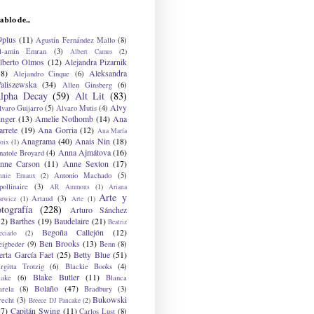
ablo de...
9plus
(11)
Agustín Fernández Mallo
(8)
l-amin Emran
(3)
Albert Camus
(2)
lberto Olmos
(12)
Alejandra Pizarnik
38)
Aleksandra
Alejandro Cinque
(6)
aliszewska
(34)
Allen Ginsberg
(6)
lpha Decay
(59)
Alt Lit
(83)
Alvy
lvaro Guijarro
(5)
Alvaro Mutis
(4)
inger
(13)
Amelie Nothomb
(14)
Ana
arrete
(19)
Ana Gorria
(12)
Ana María
Anagrama
(40)
Anais Nin
(18)
oix
(1)
Anna Ajmátova
(16)
natole Broyard
(4)
nne Carson
(11)
Anne Sexton
(17)
Antonio Machado
(5)
nnie Ernaux
(2)
ollinaire
(3)
AR Ammons
(1)
Ariana
Arte y
Artaud
(3)
arwicz
(1)
Arte
(1)
otografía
(228)
Arturo Sánchez
12)
Barthes
(19)
Baudelaire
(21)
Beatriz
Begoña Callejón
(12)
eciado
(2)
Ben Brooks
(13)
eigbeder
(9)
Benn
(8)
erta García Faet
(25)
Betty Blue
(51)
irgitta Trotzig
(6)
Blackie Books
(4)
Blake Butler
(11)
lake
(6)
Blanca
Bolaño
(47)
arela
(8)
Bradbury
(3)
Bukowski
recht
(3)
Breece DJ Pancake
(2)
37)
Capitán Swing
(11)
Carlos Lust
(8)