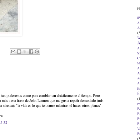
H
8
A
A
(
W
A
A
S
C
M
A
A
A
Ap
H
f
 tan poderosos como para cambiar tan drásticamente el tiempo. Pero
(
ta más a esa frase de John Lennon que me gusta repetir demasiado (mis
Pr
a náusea): "la vida es lo que te ocurre mientras tú haces otros planes".
B
B
va
B
23:32
B
V
B
(