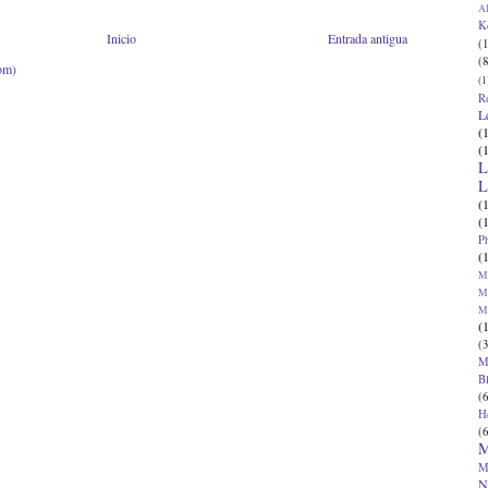
Al
K
Inicio
Entrada antigua
(1
(8
om)
(1
R
L
(
(
L
L
(
(
P
(
Ma
Ma
M
(
(3
M
B
(6
H
(6
M
M
N