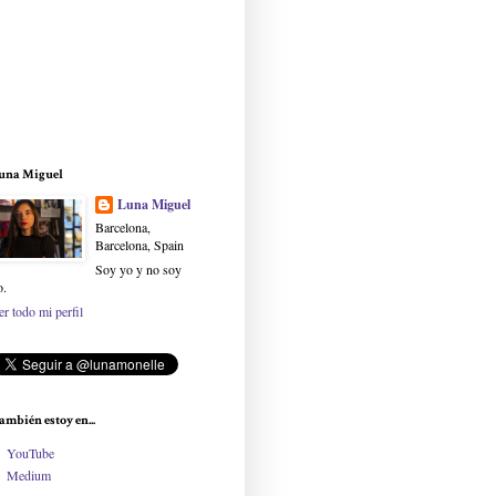
una Miguel
Luna Miguel
Barcelona,
Barcelona, Spain
Soy yo y no soy
o.
er todo mi perfil
ambién estoy en...
YouTube
Medium