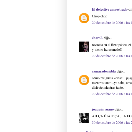
El detective amaestrado
dij
Chop chop
29 de octubre de 2006 a las 
charoL
dijo...
revuelta en el frenopático, 
y viento huracanado!!
29 de octubre de 2006 a las 
camaradeniebla
dijo...
cómo me gusta kortatu...jajaj
mientras tanto...ya sabe, ama
disfrute mientras tanto.
29 de octubre de 2006 a las 
joaquin ruano
dijo...
AH ÇA ÉTAIT ÇA, LA FO
30 de octubre de 2006 a las 