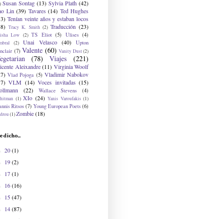
Susan Sontag
(13)
Sylvia Plath
(42)
)
ao Lin
(39)
Tavares
(14)
Ted Hughes
33)
Tenían veinte años y estaban locos
48)
Traducción
(23)
Tracy K. Smith
(2)
TS Eliot
(5)
Ulises
(4)
risha Low
(2)
Unai Velasco
(40)
Upton
mbral
(2)
Valente
(60)
nclair
(7)
Vanity Dust
(2)
egetarian
(78)
Viajes
(221)
icente Aleixandre
(11)
Virginia Woolf
27)
Vladimir Nabokov
Vlad Pojoga
(5)
17)
VLM
(14)
Voces invitadas
(15)
ollmann
(22)
Wallace Stevens
(4)
XIo
(24)
hitman
(1)
Yanis Varoufakis
(1)
nnis Ritsos
(7)
Young European Poets
(6)
Zombie
(18)
drou
(1)
e dicho...
20
(1)
►
19
(2)
►
17
(1)
►
16
(16)
►
15
(47)
►
14
(87)
►