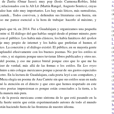
ros de Zurita (Omar Jasso); muy pop (Jesús Carmona-Robles, Jehú
Al
relacionados con la Alt Lit (Martín Rangel, Augusto Sonrics), cuyas
K
lez han sido muy importantes. Los hay más líricos, más surrealistas,
(1
(8
arnik... Todos conviven, y defienden sus literaturas con fuerza, sin
(1
so me parece esencial a la hora de trabajar: hacerlo al máximo, y
R
L
pués que tú, en 2014. Fui a Guadalajara y organizamos una pequeña
(
entre sí. El diálogo del que hablas surgió desde el primer minuto, pero
(
 con el público. Los había más clásicos, los había fanáticos del
spoken
L
je muy propio de internet y los había que preferían el humor, el
L
co. La conexión y el diálogo existió. El público, en su mayoría gente
(
 aplaudió efusivamente con los buenos poemas. No por los estilos ni
(
otro, y ni siquiera porque unos tuvieran libros publicados y otros no.
P
(
 del poema, y eso me parece brutal porque creo que lo que me ha
Ma
eer de verdad, más allá de las formas o los estilos. En
Los reyes
Ma
dmiro a mis colegas mexicanos porque a pesar de sus gustos especiales
M
 otro. En la lectura de Guadalajara, cada poeta leyó a un compañero, y
(
 Meza elegía un poema de Ana Carrete sin que sus estilos sean en nada
(3
mó la atención en el directo y que creo que hemos respetado en este
M
 estos poetas impresionan es porque están conectados a la tierra, a la
B
e la manera más pura.
(6
H
ado de la poesía mexicana como síntoma de lo que está pasando en la
(6
la fuerte unión que están experimentando autores de todo el mundo
M
stán haciendo fuera de las fronteras de nuestro idioma.
M
N