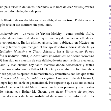
(1
T
un país ausente de tantas libertades, a la hora de escribir sus jóvenes
(
ose de todo miedo, de toda pose.
(
T
 libertad de sus decisiones: al escribir, al leer a otros... Podría ser una
U
ía: revelar esa escritura sin prejuicios.
Si
V
 subterráneos
—un verso de Yaxkin Melchy— como posible título,
V
(
acidad de ser únicos, de decir lo que quieren y de luchar con ello desde
(
uego conquistarla. En los últimos años se han publicado en México un
V
stas y fanzines que recogen el trabajo de estos autores: desde la ya
W
Radiador Magazine
o
Tierra Adentro
, hasta libros como
Poetas
Ya
los
(Cuadrivio, 2014) o
Astronave: panorámica de poesía mexicana
Zi
 sido una muestra de este delirio, de esta enorme fiesta creciente.
ado, y más cuando hay tanto material donde seleccionar y tantas
H
o veo necesario tener a Esther M. García y su reivindicación feminista
y sus pequeños episodios humorísticos y dramáticos con los que tanto
o
Jóvenes del futuro, les habla su capitán
. Con este título de Limassol,
iempre hay un carácter generacional. Por supuesto que esto no es nada
ardo Grande o David Meza tienen fantásticos poemas y manifiestos
 lo mismo con Esther M. García, ¿no tiene
Bitácora de mujeres
ue decíamos de la imposibilidad de reunir a las autoras de esta