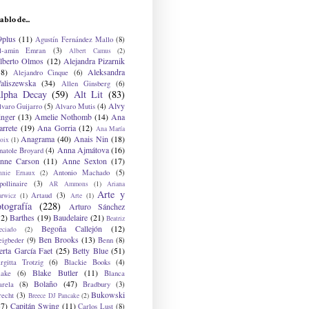
ablo de...
9plus
(11)
Agustín Fernández Mallo
(8)
l-amin Emran
(3)
Albert Camus
(2)
lberto Olmos
(12)
Alejandra Pizarnik
38)
Aleksandra
Alejandro Cinque
(6)
aliszewska
(34)
Allen Ginsberg
(6)
lpha Decay
(59)
Alt Lit
(83)
Alvy
lvaro Guijarro
(5)
Alvaro Mutis
(4)
inger
(13)
Amelie Nothomb
(14)
Ana
arrete
(19)
Ana Gorria
(12)
Ana María
Anagrama
(40)
Anais Nin
(18)
oix
(1)
Anna Ajmátova
(16)
natole Broyard
(4)
nne Carson
(11)
Anne Sexton
(17)
Antonio Machado
(5)
nnie Ernaux
(2)
ollinaire
(3)
AR Ammons
(1)
Ariana
Arte y
Artaud
(3)
arwicz
(1)
Arte
(1)
otografía
(228)
Arturo Sánchez
12)
Barthes
(19)
Baudelaire
(21)
Beatriz
Begoña Callejón
(12)
eciado
(2)
Ben Brooks
(13)
eigbeder
(9)
Benn
(8)
erta García Faet
(25)
Betty Blue
(51)
irgitta Trotzig
(6)
Blackie Books
(4)
Blake Butler
(11)
lake
(6)
Blanca
Bolaño
(47)
arela
(8)
Bradbury
(3)
Bukowski
recht
(3)
Breece DJ Pancake
(2)
37)
Capitán Swing
(11)
Carlos Lust
(8)