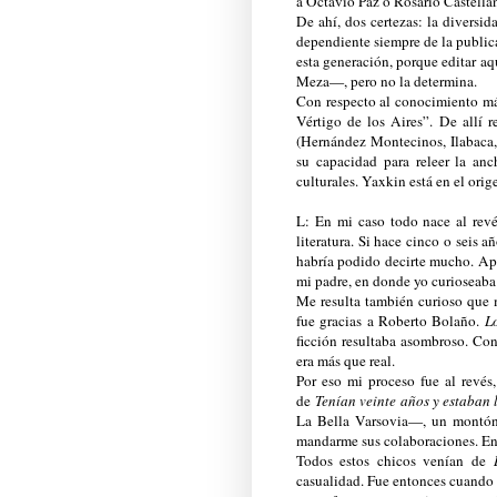
a Octavio Paz o Rosario Castella
De ahí, dos certezas: la diversi
dependiente siempre de la publica
esta generación, porque editar a
Meza—, pero no la determina.
Con respecto al conocimiento más
Vértigo de los Aires”. De allí 
(Hernández Montecinos, Ilabaca
su capacidad para releer la anc
culturales. Yaxkin está en el orig
L: En mi caso todo nace al revé
literatura. Si hace cinco o seis
habría podido decirte mucho. Ape
mi padre, en donde yo curioseaba
Me resulta también curioso que 
fue gracias a Roberto Bolaño.
L
ficción resultaba asombroso. Co
era más que real.
Por eso mi proceso fue al revés
de
Tenían veinte años y estaban 
La Bella Varsovia—, un montón
mandarme sus colaboraciones. Ent
Todos estos chicos venían de
casualidad. Fue entonces cuando 