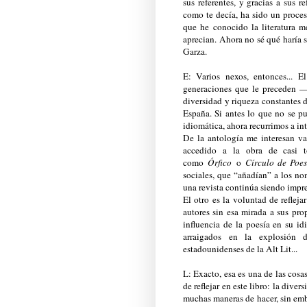
sus referentes, y gracias a sus r
como te decía, ha sido un proces
que he conocido la literatura 
aprecian. Ahora no sé qué haría
Garza.
E: Varios nexos, entonces... 
generaciones que le preceden —e
diversidad y riqueza constantes 
España. Si antes lo que no se pu
idiomática, ahora recurrimos a int
De la antología me interesan va
accedido a la obra de casi to
como
Órfico
o
Círculo de Poes
sociales, que “añadían” a los no
una revista continúa siendo impr
El otro es la voluntad de refle
autores sin esa mirada a sus pro
influencia de la poesía en su i
arraigados en la explosión d
estadounidenses de la Alt Lit...
L: Exacto, esa es una de las cos
de reflejar en este libro: la div
muchas maneras de hacer, sin em