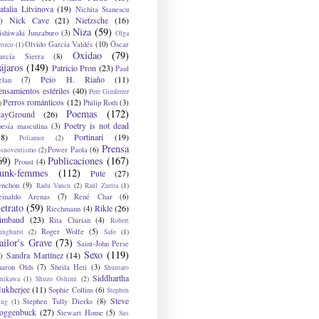
atalia Litvinova
(19)
Nichita Stanescu
Nick Cave
(21)
Nietzsche
(16)
)
Niza
(59)
ishiwaki Junzaburo
(3)
Olga
Olvido García Valdés
(10)
Óscar
rozco
(1)
Oxidao
(79)
arcía Sierra
(8)
ájaros
(149)
Patricio Pron
(23)
Paul
Peio H. Riaño
(11)
elan
(7)
ensamientos estériles
(40)
Pere Gimferrer
Perros románticos
(12)
Philip Roth
(3)
)
Poemas
(172)
layGround
(26)
Poetry is not dead
oesía masculina
(3)
38)
Portinari
(19)
Poliamor
(2)
Prensa
Power Paola
(6)
osnoventismo
(2)
69)
Publicaciones
(167)
Proust
(4)
unk-femmes
(112)
Pute
(27)
ynchon
(9)
Radu Vancu
(2)
Raúl Zurita
(1)
einaldo Arenas
(7)
René Char
(6)
etrato
(59)
Rikle
(26)
Riechmann
(4)
imbaud
(23)
Rita Chirian
(4)
Robert
Roger Wolfe
(5)
inghurst
(2)
Safo
(1)
ailor's Grave
(73)
Saint-John Perse
Sexo
(119)
Sandra Martínez
(14)
)
haron Olds
(7)
Sheila Heti
(3)
Shuntaro
Siddhartha
anikawa
(1)
Shuzo Oshimi
(2)
ukherjee
(11)
Sophie Collins
(6)
Stephen
Steve
Stephen Tully Dierks
(8)
ing
(1)
oggenbuck
(27)
Stewart Home
(5)
Sus