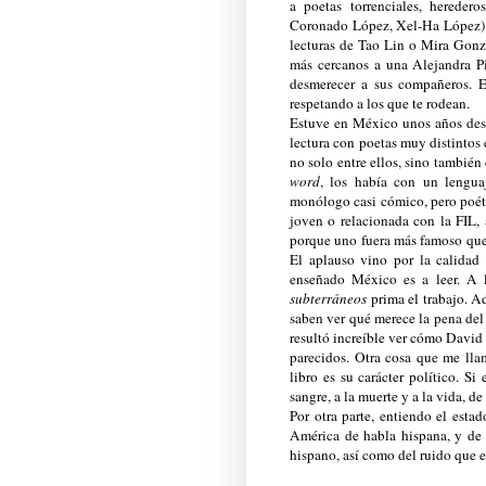
a poetas torrenciales, herede
Coronado López, Xel-Ha López); 
lecturas de Tao Lin o Mira Gonza
más cercanos a una Alejandra Piz
desmerecer a sus compañeros. E
respetando a los que te rodean.
Estuve en México unos años des
lectura con poetas muy distintos 
no solo entre ellos, sino también
word
, los había con un lengua
monólogo casi cómico, pero poéti
joven o relacionada con la FIL,
porque uno fuera más famoso que 
El aplauso vino por la calidad
enseñado México es a leer. A l
subterráneos
prima el trabajo. A
saben ver qué merece la pena del
resultó increíble ver cómo David
parecidos. Otra cosa que me lla
libro es su carácter político. Si
sangre, a la muerte y a la vida, d
Por otra parte, entiendo el est
América de habla hispana, y de 
hispano, así como del ruido que e