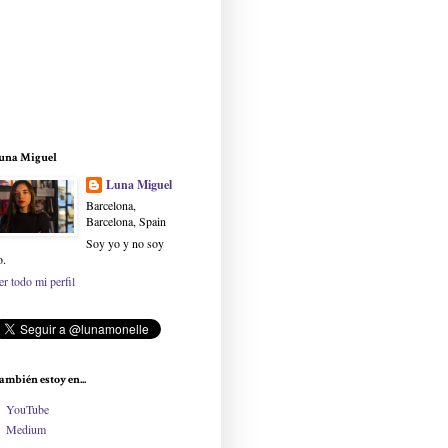
una Miguel
Luna Miguel
Barcelona,
Barcelona, Spain
Soy yo y no soy
o.
er todo mi perfil
ambién estoy en...
YouTube
Medium