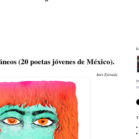
L
áneos (20 poetas jóvenes de México).
Inés Estrada
y
V
T