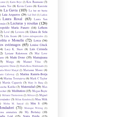
Ken Baumann
(3)
caraz
(1)
Karin Boye
(2)
endra Yee
(8)
Kevin Castro
(6)
Kureishi
La Gavia
(103)
0)
La luz no basta
Laia Arqueros
(29)
)
Lal Ded
(1)
Larkin
Laura Rosal
(63)
Laura San
)
Lecturas y reseñas
(126)
omán
(3)
eopoldo María Panero
(14)
Lethem
12)
Lhasa de Sela
Levé
(6)
Levrero
(4)
17)
Lila Azam
(4)
Lirios enloquecidos
(1)
olita o Monelle
(72)
Lorca
(34)
os estómagos
(65)
Louise Gluck
14)
Luis Cernuda
Lucy K. Shaw
(8)
12)
Lysiane Rakotoson
(5)
Mai Love
Maite Dono
(35)
Mamajuana
hoto
(4)
15)
Manga
(6)
Manuel Vilas
(5)
rguerite Duras
(2)
María Rosa Maldonado
(1)
Marianne Moore
(4)
ria-Mercè Marçal
(2)
Marina Ramón-Borja
arie Calloway
(2)
14)
Marina Tsvetaieva
(6)
Mark C Taylor
)
Martín Caparrós
(3)
Mary Jo Bang
(2)
Maternidad
(29)
ascha Kaléko
(3)
Max
Meditation
(15)
lecher
(6)
Megan Boyle
)
Miguel
Melanie Thernstrom
(2)
México
(2)
ernández
(3)
Mina Milk
Milan Kundera
(1)
Mm S
(19)
)
Mithu M. Sanyal
(1)
ondadori
(71)
Monique Witting
(1)
usa ammalata
(6)
My Birthday
(10)
adia Leal
(15)
Naira Perdu
(13)