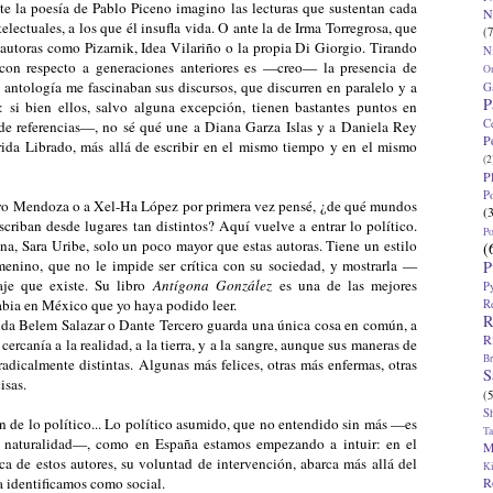
nte la poesía de Pablo Piceno imagino las lecturas que sustentan cada
N
electuales, a los que él insufla vida. O ante la de Irma Torregrosa, que
(7
 autoras como Pizarnik, Idea Vilariño o la propia Di Giorgio. Tirando
N
 con respecto a generaciones anteriores es —creo— la presencia de
O
a antología me fascinaban sus discursos, que discurren en paralelo y a
G
P
: si bien ellos, salvo alguna excepción, tienen bastantes puntos en
C
de referencias—, no sé qué une a Diana Garza Islas y a Daniela Rey
P
Frida Librado, más allá de escribir en el mismo tiempo y en el mismo
(2
P
P
lyo Mendoza o a Xel-Ha López por primera vez pensé, ¿de qué mundos
(
riban desde lugares tan distintos? Aquí vuelve a entrar lo político.
P
a, Sara Uribe, solo un poco mayor que estas autoras. Tiene un estilo
(
enino, que no le impide ser crítica con su sociedad, y mostrarla —
P
je que existe. Su libro
Antígona González
es una de las mejores
P
rabia en México que yo haya podido leer.
R
R
eida Belem Salazar o Dante Tercero guarda una única cosa en común, a
R
 cercanía a la realidad, a la tierra, y a la sangre, aunque sus maneras de
Br
dicalmente distintas. Algunas más felices, otras más enfermas, otras
S
isas.
(5
S
n de lo político... Lo político asumido, que no entendido sin más —es
T
n naturalidad—, como en España estamos empezando a intuir: en el
M
ica de estos autores, su voluntad de intervención, abarca más allá del
K
R
 identificamos como social.