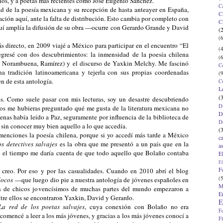
nos, y a poetas más recientes como José Eugenio Sánchez.
C
dad de la poesía mexicana y su recepción de hasta anteayer en España,
C
ción aquí, ante la falta de distribución. Esto cambia por completo con
C
quí amplía la difusión de su obra —ocurre con Gerardo Grande y David
(
(6
 directo, en 2009 viajé a México para participar en el encuentro “El
(4
regresé con dos descubrimientos: la inmensidad de la poesía chilena
(6
, Norambuena, Ramírez) y el discurso de Yaxkin Melchy. Me fascinó
C
ha tradición latinoamericana y tejerla con sus propias coordenadas
(9
en de esta antología.
C
L
(
s. Como suele pasar con mis lecturas, soy un desastre descubriendo
D
 años me hubieras preguntado qué me gusta de la literatura mexicana no
D
nas había leído a Paz, seguramente por influencia de la biblioteca de
D
 sin conocer muy bien aquello a lo que accedía.
(
menciones la poesía chilena, porque si yo accedí más tarde a México
c
os detectives salvajes
es la obra que me presentó a un país que en la
a
n el tiempo me daría cuenta de que todo aquello que Bolaño contaba
E
El
F
, creo. Por eso y por las casualidades. Cuando en 2010 abrí el blog
(5
locos
—que luego dio pie a nuestra antología de jóvenes españoles en
M
 de chicos jovencísimos de muchas partes del mundo empezaron a
E
re ellos se encontraron Yaxkin, David y Gerardo.
E
La red de los poetas salvajes
, cuya conexión con Bolaño no era
F
comencé a leer a los más jóvenes, y gracias a los más jóvenes conocí a
F