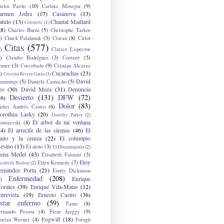
arlos Pardo
(10)
Carlota Moseguí
(9)
armen Jodra
(17)
Casanova
(13)
atulo
(13)
Chantal Maillard
Ceronetti
(1)
28)
Charles Burns
(5)
Christophe Tarkos
)
Chuck Palahniuk
(3)
Cioran
(8)
Cirlot
Citas
(577)
)
Clarice Lispector
)
Claudio Rodríguez
(3)
Coetzee
(5)
omer
(3)
Corcobado
(9)
Cristian Alcaraz
Cucarachas
(23)
)
Cristina Rivera Garza
(1)
David
ummings
(5)
Daniela Camacho
(5)
eo
(30)
David Meza
(31)
Denuncia
Desierto
(131)
DFW
(72)
36)
Dolor
(83)
idier Andrés Castro
(6)
orothea Lasky
(20)
Dorothy Parker
(2)
El arbol de mi ventana
ostoievski
(8)
34)
El arrecife de las sirenas
(46)
El
anto y la ceniza
(22)
El columpio
sesino
(13)
El dedo
(3)
El Dhammapada
(2)
lena Medel
(43)
Elisabeth Falomir
(3)
Eloy
Ellen Kennedy
(7)
izabeth Bishop
(2)
ernández Porta
(21)
Emily Dickinson
Enfermedad
(208)
Enrique
)
orales
(39)
Enrique Vila-Matas
(12)
ntrevista
(19)
Ernesto Castro
(36)
star enfermo
(59)
Fante
(8)
ernando Pessoa
(4)
Fleur Jaeggy
(9)
Fogwill
(18)
lorian Werner
(4)
Forugh