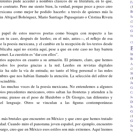
eferentes pude acceder a nombres clásicos de su literatura, en lo que,
F
o contrario. Pero me siento bien, la verdad, porque poco a poco creo
(3
B
mexicana como mejor he podido hacerlo: a través de quienes más la
 sin Abigael Bohórquez, Mario Santiago Papasquiaro o Cristina Rivera
S
(2
G
G
El papel de estos nuevos poetas como bisagra con respecto a las
Hi
n tu caso, después de leerles; en el mío, antes—, el reflejo de esa
Cl
de la poesía mexicana, y el cambio en la recepción de los textos desde
B
blicaba aquí no existía aquí, pese a que en este caso no hay barrera
I
ernet. La cuestión es “dar con ellos”.
B
rios aspectos en cuanto a su armazón. El primero, claro, que hemos
A
dos los poetas gracias a la red. Leerles en revistas digitales
(2
ía
ha sido la vía de entrada; no tanto el blog personal o las redes
S
mbres que nos habían llamado la atención. La selección del editor de
(
escindible.
J
jar las muchas voces de la poesía mexicana. No entendemos a algunos
G
pios precedentes mexicanos, otros saltan las fronteras y atienden a la
C
dioma; pienso en el peso de Huidobro o Di Giorgio, tan diferentes y
J
D
el lenguaje. Otros se vinculan a las figuras contemporáneas
J
G
(1
as más brutales que encuentro en México y que creo que hemos tratado
G
ersidad. Cuando miro el panorama joven español, por ejemplo, encuentro
J
bargo, creo que en México esos estilos son más extremos. Aquí leemos
V