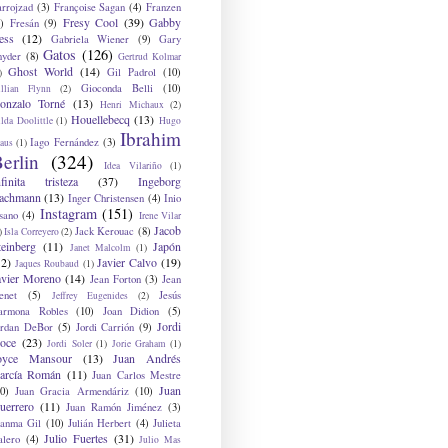
arrojzad
(3)
Françoise Sagan
(4)
Franzen
Fresy Cool
(39)
Gabby
)
Fresán
(9)
ess
(12)
Gabriela Wiener
(9)
Gary
Gatos
(126)
nyder
(8)
Gertrud Kolmar
Ghost World
(14)
Gil Padrol
(10)
)
Gioconda Belli
(10)
illian Flynn
(2)
onzalo Torné
(13)
Henri Michaux
(2)
Houellebecq
(13)
lda Doolittle
(1)
Hugo
Ibrahim
Iago Fernández
(3)
aus
(1)
erlin
(324)
Idea Vilariño
(1)
nfinita tristeza
(37)
Ingeborg
achmann
(13)
Inger Christensen
(4)
Inio
Instagram
(151)
sano
(4)
Irene Vilar
Jacob
Jack Kerouac
(8)
)
Isla Correyero
(2)
teinberg
(11)
Japón
Janet Malcolm
(1)
12)
Javier Calvo
(19)
Jaques Roubaud
(1)
avier Moreno
(14)
Jean Forton
(3)
Jean
enet
(5)
Jesús
Jeffrey Eugenides
(2)
armona Robles
(10)
Joan Didion
(5)
Jordi
ordan DeBor
(5)
Jordi Carrión
(9)
oce
(23)
Jordi Soler
(1)
Jorie Graham
(1)
oyce Mansour
(13)
Juan Andrés
arcía Román
(11)
Juan Carlos Mestre
Juan
0)
Juan Gracia Armendáriz
(10)
uerrero
(11)
Juan Ramón Jiménez
(3)
uanma Gil
(10)
Julián Herbert
(4)
Julieta
Julio Fuertes
(31)
alero
(4)
Julio Mas