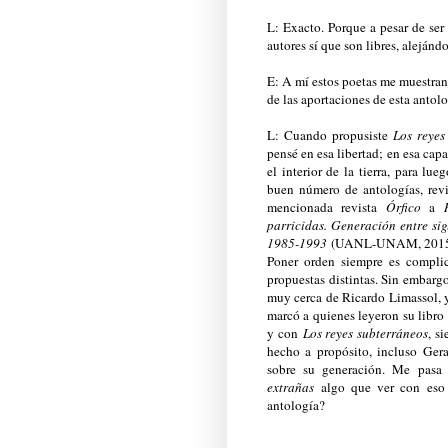
L: Exacto. Porque a pesar de ser 
autores sí que son libres, alejánd
E: A mí estos poetas me muestran la
de las aportaciones de esta antolog
L: Cuando propusiste
Los reyes
pensé en esa libertad; en esa cap
el interior de la tierra, para l
buen número de antologías, revi
mencionada revista
Órfico
a
parricidas. Generación entre sig
1985-1993
(UANL-UNAM, 2015) han
Poner orden siempre es complic
propuestas distintas. Sin embarg
muy cerca de Ricardo Limassol, 
marcó a quienes leyeron su libr
y con
Los reyes subterráneos
, s
hecho a propósito, incluso Ger
sobre su generación. Me pasa
extrañas
algo que ver con eso q
antología?