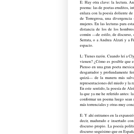
E: Hay otra clave: la lectura. A
poema: las de poetas eruditos, int
enlaza con la poesía doliente de
de Torregrosa, una divergencia
mujeres. En las lecturas para est
distancia de los de los hombres
común —de estilo, de discurso, 
Serrata, o a Andrea Alzati y a 
espacio.
L: Tienes razón. Cuando leí a C
vienen? ¿Cómo es posible que esc
Pienso en una gran poeta mexican
desgarrador y profundamente fem
quizá— de la manera más salva
representaciones del miedo y la 
En este sentido, la poesía de Al
la que ya me he referido antes: la
conformar un poema luego sean ra
más torrenciales y otras muy conc
E: Y ahí entramos en la expansió
decir, madurado e insertado co
discurso propio. La poesía polít
discurso sequísimo que en España