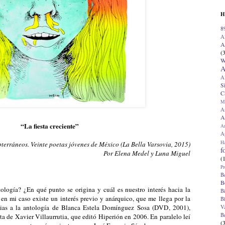
H
8
A
A
(
W
A
A
S
C
M
A
A
“La fiesta creciente”
A
Ap
H
bterráneos. Veinte poetas jóvenes de México (La Bella Varsovia, 2015)
f
Por Elena Medel y Luna Miguel
(
Pr
B
B
tología? ¿En qué punto se origina y cuál es nuestro interés hacia la
B
en mi caso existe un interés previo y anárquico, que me llega por la
B
ias a la antología de Blanca Estela Domínguez Sosa (DVD, 2001),
V
B
 de Xavier Villaurrutia, que editó Hiperión en 2006. En paralelo leí
(