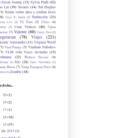
Susan Sontag
(13)
Sylvia Plath
(42)
)
ao Lin
(39)
Tavares
(14)
Ted Hughes
33)
Tenían veinte años y estaban locos
48)
Traducción
(23)
Tracy K. Smith
(2)
TS Eliot
(5)
Ulises
(4)
risha Low
(2)
Unai Velasco
(40)
Upton
mbral
(2)
Valente
(60)
nclair
(7)
Vanity Dust
(2)
egetarian
(78)
Viajes
(221)
icente Aleixandre
(11)
Virginia Woolf
27)
Vladimir Nabokov
Vlad Pojoga
(5)
17)
VLM
(14)
Voces invitadas
(15)
ollmann
(22)
Wallace Stevens
(4)
XIo
(24)
hitman
(1)
Yanis Varoufakis
(1)
nnis Ritsos
(7)
Young European Poets
(6)
Zombie
(18)
drou
(1)
e dicho...
20
(1)
►
19
(2)
►
17
(1)
►
16
(16)
►
15
(47)
▼
dic 2015
(1)
nov 2015
(3)