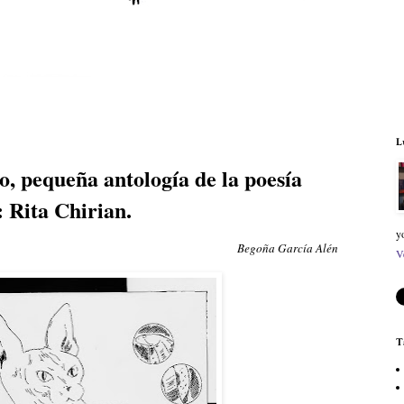
L
io, pequeña antología de la poesía
: Rita Chirian.
y
Begoña García Alén
V
T