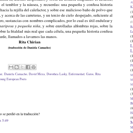
Al
se el temblor y la náusea, y recuerdas: una pequeña y confusa historia
K
hacia la rejilla del calefactor, y sobre ese malicioso baño de polvo que
(1
 y acerca de las carreteras, y un tercio de cielo despejado, suficiente al
(8
ntro, sustancias con nombres complicados, por lo cual es útil endulzar y
(1
mariposa y pequeña niña
, y sobre enrolladas alfombras rojas, sobre la
R
obre la frialdad más real que cada célula, una pequeña historia confusa
L
(
arde, llamados a lavarnos las manos.
(
Rita Chirian
L
(traducción de Daniela Camacho)
L
(
(
P
(
ue
,
Daniela Camacho
,
David Meza
,
Dorothea Lasky
,
Enfermedad
,
Gatos
,
Rita
Ma
oung European Poets
Ma
M
(
(3
M
B
(6
H
o se perdió en la traducción?
(6
s 5:49
M
M
N