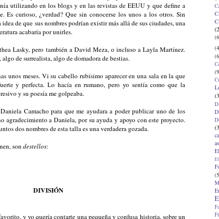
nía utilizando en los blogs y en las revistas de EEUU y que define a
C
C
nte. Es curioso, ¿verdad? Que sin conocerse los unos a los otros. Sin
C
a idea de que sus nombres podrían existir más allá de sus ciudades, una
(
ratura acabaría por unirles.
(6
(4
thea Lasky, pero también a David Meza, o incluso a Layla Martínez.
(6
 algo de surrealista, algo de domadora de bestias.
C
(9
as unos meses. Vi su cabello rubísimo aparecer en una sala en la que
C
erte y perfecta. Lo hacía en rumano, pero yo sentía como que la
L
presivo y su poesía me golpeaba.
(
D
 Daniela Camacho para que me ayudara a poder publicar uno de los
D
no agradecimiento a Daniela, por su ayuda y apoyo con este proyecto.
D
(
juntos dos nombres de esta talla es una verdadera gozada.
c
a
enen, son
destellos
:
E
El
F
(5
M
DIVISIÓN
E
E
F
F
avorito, y yo quería contarte una pequeña y confusa historia, sobre un