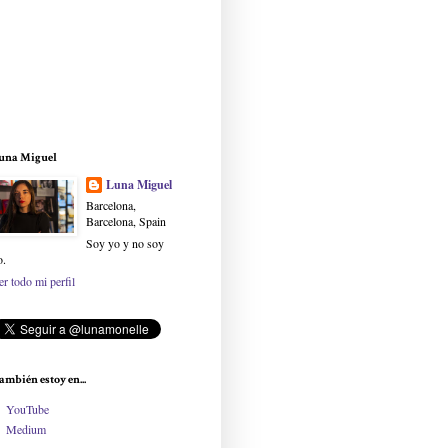
una Miguel
Luna Miguel
Barcelona,
Barcelona, Spain
Soy yo y no soy
o.
er todo mi perfil
ambién estoy en...
YouTube
Medium