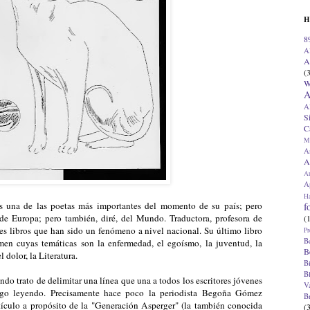
H
8
A
A
(
W
A
A
S
C
M
A
A
A
Ap
H
s una de las poetas más importantes del momento de su país; pero
f
 de Europa; pero también, diré, del Mundo. Traductora, profesora de
(
tres libros que han sido un fenómeno a nivel nacional. Su último libro
Pr
B
men cuyas temáticas son la enfermedad, el egoísmo, la juventud, la
B
l dolor, la Literatura.
B
B
do trato de delimitar una línea que una a todos los escritores jóvenes
V
go leyendo. Precisamente hace poco la periodista Begoña Gómez
B
ículo a propósito de la "Generación Asperger" (la también conocida
(