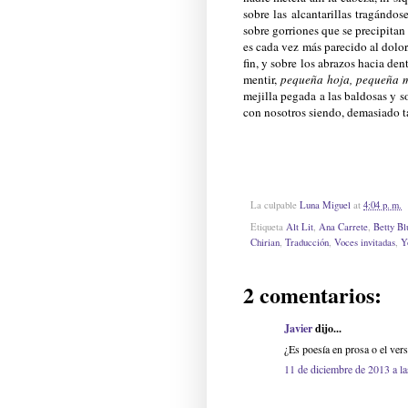
sobre las alcantarillas tragándo
sobre gorriones que se precipitan 
es cada vez más parecido al dolor,
fin, y sobre los abrazos hacia de
mentir,
pequeña hoja, pequeña 
mejilla pegada a las baldosas y s
con nosotros siendo, demasiado t
La culpable
Luna Miguel
at
4:04 p. m.
Etiqueta
Alt Lit
,
Ana Carrete
,
Betty Bl
Chirian
,
Traducción
,
Voces invitadas
,
Y
2 comentarios:
Javier
dijo...
¿Es poesía en prosa o el vers
11 de diciembre de 2013 a la