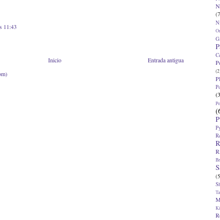
N
(7
N
s 11:43
O
G
P
C
Inicio
Entrada antigua
P
(2
om)
P
P
(
P
(
P
P
R
R
R
Br
S
(5
S
T
M
K
R