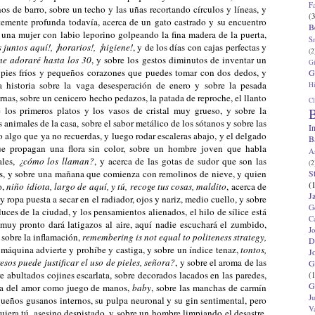
F
os de barro, sobre un techo y las uñas recortando círculos y líneas, y
(3
ntemente profunda todavía, acerca de un gato castrado y su encuentro
B
 una mujer con labio leporino golpeando la fina madera de la puerta,
S
 juntos aquí!, ¡horarios!, ¡higiene!
, y de los días con cajas perfectas y
(2
me adoraré hasta los 30
, y sobre los gestos diminutos de inventar un
G
s pies fríos y pequeños corazones que puedes tomar con dos dedos, y
G
 historia sobre la vaga desesperación de enero y sobre la pesada
Hi
rnas, sobre un cenicero hecho pedazos, la patada de reproche, el llanto
Cl
 los primeros platos y los vasos de cristal muy grueso, y sobre la
B
 animales de la casa, sobre el sabor metálico de los sótanos y sobre las
I
do algo que ya no recuerdas, y luego rodar escaleras abajo, y el delgado
B
que propagan una flora sin color, sobre un hombre joven que habla
A
ales,
¿cómo los llaman?
, y acerca de las gotas de sudor que son las
(2
S
es, y sobre una mañana que comienza con remolinos de nieve, y quien
(
o,
niño idiota, largo de aquí, y tú, recoge tus cosas, maldito
, acerca de
J
 ropa puesta a secar en el radiador, ojos y nariz, medio cuello, y sobre
G
ces de la ciudad, y los pensamientos alienados, el hilo de sílice está
C
 muy pronto dará latigazos al aire, aquí nadie escuchará el zumbido,
J
 sobre la inflamación,
remembering is not equal to politeness strategy,
D
 máquina advierte y prohíbe y castiga, y sobre un índice tenaz,
tontos,
J
sos puede justificar el uso de pieles, señora?
, y sobre el aroma de las
G
re abultados cojines escarlata, sobre decorados lacados en las paredes,
(1
G
erca del amor como juego de manos,
baby
, sobre las manchas de carmín
J
equeños gusanos internos, su pulpa neuronal y su gin sentimental, pero
V
quiera tú, asesino despistado, y sobre un hombre limpiando el desastre,