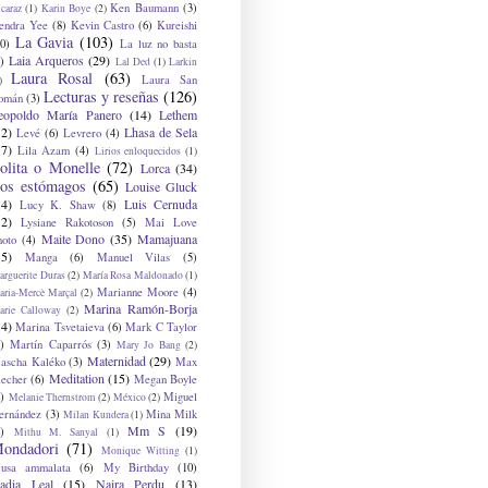
Ken Baumann
(3)
caraz
(1)
Karin Boye
(2)
endra Yee
(8)
Kevin Castro
(6)
Kureishi
La Gavia
(103)
0)
La luz no basta
Laia Arqueros
(29)
)
Lal Ded
(1)
Larkin
Laura Rosal
(63)
Laura San
)
Lecturas y reseñas
(126)
omán
(3)
eopoldo María Panero
(14)
Lethem
12)
Lhasa de Sela
Levé
(6)
Levrero
(4)
17)
Lila Azam
(4)
Lirios enloquecidos
(1)
olita o Monelle
(72)
Lorca
(34)
os estómagos
(65)
Louise Gluck
14)
Luis Cernuda
Lucy K. Shaw
(8)
12)
Lysiane Rakotoson
(5)
Mai Love
Maite Dono
(35)
Mamajuana
hoto
(4)
15)
Manga
(6)
Manuel Vilas
(5)
rguerite Duras
(2)
María Rosa Maldonado
(1)
Marianne Moore
(4)
ria-Mercè Marçal
(2)
Marina Ramón-Borja
arie Calloway
(2)
14)
Marina Tsvetaieva
(6)
Mark C Taylor
)
Martín Caparrós
(3)
Mary Jo Bang
(2)
Maternidad
(29)
ascha Kaléko
(3)
Max
Meditation
(15)
lecher
(6)
Megan Boyle
)
Miguel
Melanie Thernstrom
(2)
México
(2)
ernández
(3)
Mina Milk
Milan Kundera
(1)
Mm S
(19)
)
Mithu M. Sanyal
(1)
ondadori
(71)
Monique Witting
(1)
usa ammalata
(6)
My Birthday
(10)
adia Leal
(15)
Naira Perdu
(13)