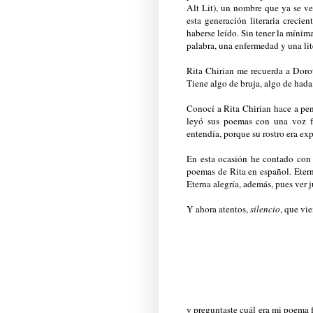
Alt Lit), un nombre que ya se ve
esta generación literaria crecie
haberse leído. Sin tener la mínim
palabra, una enfermedad y una lite
Rita Chirian me recuerda a Doro
Tiene algo de bruja, algo de hada,
Conocí a Rita Chirian hace a pen
leyó sus poemas con una voz fu
entendía, porque su rostro era ex
En esta ocasión he contado con
poemas de Rita en español. Eter
Eterna alegría, además, pues ver 
Y ahora atentos,
silencio
, que vi
y preguntaste cuál era mi poema f