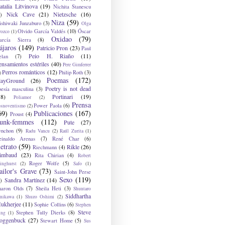
atalia Litvinova
(19)
Nichita Stanescu
Nick Cave
(21)
Nietzsche
(16)
)
Niza
(59)
ishiwaki Junzaburo
(3)
Olga
Olvido García Valdés
(10)
Óscar
rozco
(1)
Oxidao
(79)
arcía Sierra
(8)
ájaros
(149)
Patricio Pron
(23)
Paul
Peio H. Riaño
(11)
elan
(7)
ensamientos estériles
(40)
Pere Gimferrer
Perros románticos
(12)
Philip Roth
(3)
)
Poemas
(172)
layGround
(26)
Poetry is not dead
oesía masculina
(3)
38)
Portinari
(19)
Poliamor
(2)
Prensa
Power Paola
(6)
osnoventismo
(2)
69)
Publicaciones
(167)
Proust
(4)
unk-femmes
(112)
Pute
(27)
ynchon
(9)
Radu Vancu
(2)
Raúl Zurita
(1)
einaldo Arenas
(7)
René Char
(6)
etrato
(59)
Rikle
(26)
Riechmann
(4)
imbaud
(23)
Rita Chirian
(4)
Robert
Roger Wolfe
(5)
inghurst
(2)
Safo
(1)
ailor's Grave
(73)
Saint-John Perse
Sexo
(119)
Sandra Martínez
(14)
)
haron Olds
(7)
Sheila Heti
(3)
Shuntaro
Siddhartha
anikawa
(1)
Shuzo Oshimi
(2)
ukherjee
(11)
Sophie Collins
(6)
Stephen
Steve
Stephen Tully Dierks
(8)
ing
(1)
oggenbuck
(27)
Stewart Home
(5)
Sus