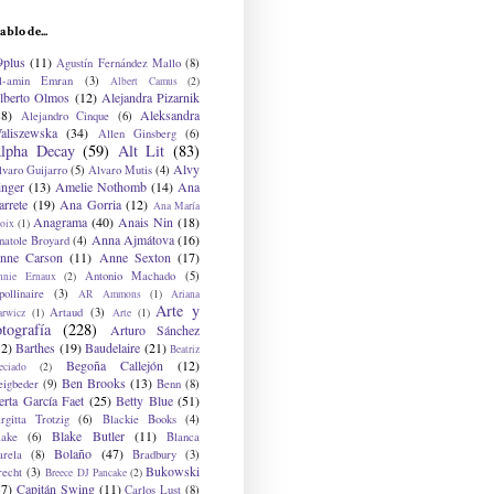
ablo de...
9plus
(11)
Agustín Fernández Mallo
(8)
l-amin Emran
(3)
Albert Camus
(2)
lberto Olmos
(12)
Alejandra Pizarnik
38)
Aleksandra
Alejandro Cinque
(6)
aliszewska
(34)
Allen Ginsberg
(6)
lpha Decay
(59)
Alt Lit
(83)
Alvy
lvaro Guijarro
(5)
Alvaro Mutis
(4)
inger
(13)
Amelie Nothomb
(14)
Ana
arrete
(19)
Ana Gorria
(12)
Ana María
Anagrama
(40)
Anais Nin
(18)
oix
(1)
Anna Ajmátova
(16)
natole Broyard
(4)
nne Carson
(11)
Anne Sexton
(17)
Antonio Machado
(5)
nnie Ernaux
(2)
ollinaire
(3)
AR Ammons
(1)
Ariana
Arte y
Artaud
(3)
arwicz
(1)
Arte
(1)
otografía
(228)
Arturo Sánchez
12)
Barthes
(19)
Baudelaire
(21)
Beatriz
Begoña Callejón
(12)
eciado
(2)
Ben Brooks
(13)
eigbeder
(9)
Benn
(8)
erta García Faet
(25)
Betty Blue
(51)
irgitta Trotzig
(6)
Blackie Books
(4)
Blake Butler
(11)
lake
(6)
Blanca
Bolaño
(47)
arela
(8)
Bradbury
(3)
Bukowski
recht
(3)
Breece DJ Pancake
(2)
37)
Capitán Swing
(11)
Carlos Lust
(8)