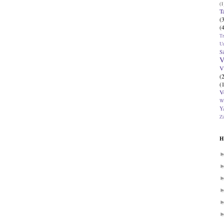
(1
T
(
(
T
U
Si
V
V
(
(
V
W
Ya
Zi
H