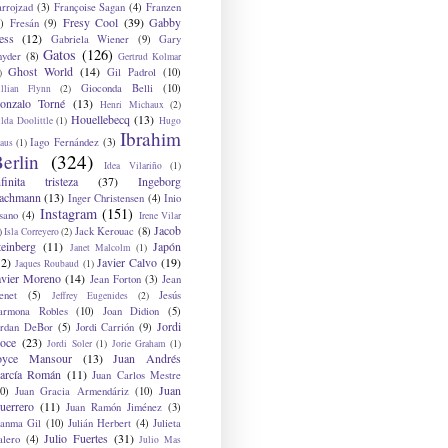
arrojzad
(3)
Françoise Sagan
(4)
Franzen
Fresy Cool
(39)
Gabby
)
Fresán
(9)
ess
(12)
Gabriela Wiener
(9)
Gary
Gatos
(126)
nyder
(8)
Gertrud Kolmar
Ghost World
(14)
Gil Padrol
(10)
)
Gioconda Belli
(10)
illian Flynn
(2)
onzalo Torné
(13)
Henri Michaux
(2)
Houellebecq
(13)
lda Doolittle
(1)
Hugo
Ibrahim
Iago Fernández
(3)
aus
(1)
erlin
(324)
Idea Vilariño
(1)
nfinita tristeza
(37)
Ingeborg
achmann
(13)
Inger Christensen
(4)
Inio
Instagram
(151)
sano
(4)
Irene Vilar
Jacob
Jack Kerouac
(8)
)
Isla Correyero
(2)
teinberg
(11)
Japón
Janet Malcolm
(1)
12)
Javier Calvo
(19)
Jaques Roubaud
(1)
avier Moreno
(14)
Jean Forton
(3)
Jean
enet
(5)
Jesús
Jeffrey Eugenides
(2)
armona Robles
(10)
Joan Didion
(5)
Jordi
ordan DeBor
(5)
Jordi Carrión
(9)
oce
(23)
Jordi Soler
(1)
Jorie Graham
(1)
oyce Mansour
(13)
Juan Andrés
arcía Román
(11)
Juan Carlos Mestre
Juan
0)
Juan Gracia Armendáriz
(10)
uerrero
(11)
Juan Ramón Jiménez
(3)
uanma Gil
(10)
Julián Herbert
(4)
Julieta
Julio Fuertes
(31)
alero
(4)
Julio Mas