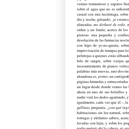
verano tormentoso y zapatos llen
sobre el agua que no es suficie
casual con una luciérnaga, sobre
día y noche, gritando,
¡si estamos
alineadas,
me desharé de todo, 
orden y un límite, acerca de lo
piensas: una pequeña y confusa
desolación de las farmacias noctu
con hipo de yo-no-quería, sobre
improvisación de trampas para los
pelirrojas a quienes estás silban
hilo de sangre, sobre vasijas 
incesantemente de pianos vertic
palabras más nuevas, uno-dos-tr
abandona es,
primo
, un cartógraf
páginas húmedas y entrecortadas y
un lugar desde donde vemos las lu
ahora en uno de sus bolsillos y
nadie verá los dedos agarrando, y
igualmente, cada vez que él –, la
gallinas,
pregunta,
¿con qué ingre
habitaciones sin luz natural, sob
tortugas y elefantes sabios, ac
lavadas con lejía, y sobre los p
nadie meterá ahí la cabeza, ni si