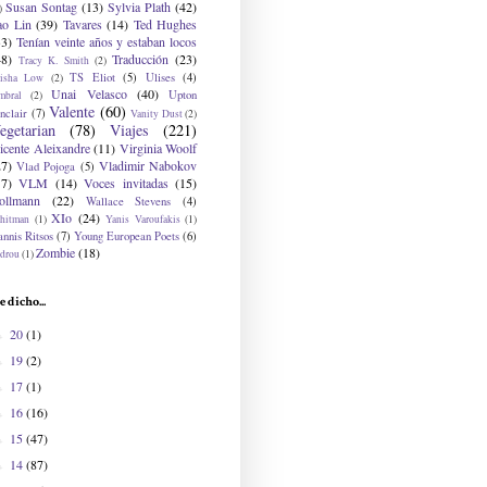
Susan Sontag
(13)
Sylvia Plath
(42)
)
ao Lin
(39)
Tavares
(14)
Ted Hughes
33)
Tenían veinte años y estaban locos
48)
Traducción
(23)
Tracy K. Smith
(2)
TS Eliot
(5)
Ulises
(4)
risha Low
(2)
Unai Velasco
(40)
Upton
mbral
(2)
Valente
(60)
nclair
(7)
Vanity Dust
(2)
egetarian
(78)
Viajes
(221)
icente Aleixandre
(11)
Virginia Woolf
27)
Vladimir Nabokov
Vlad Pojoga
(5)
17)
VLM
(14)
Voces invitadas
(15)
ollmann
(22)
Wallace Stevens
(4)
XIo
(24)
hitman
(1)
Yanis Varoufakis
(1)
nnis Ritsos
(7)
Young European Poets
(6)
Zombie
(18)
drou
(1)
e dicho...
20
(1)
►
19
(2)
►
17
(1)
►
16
(16)
►
15
(47)
►
14
(87)
►