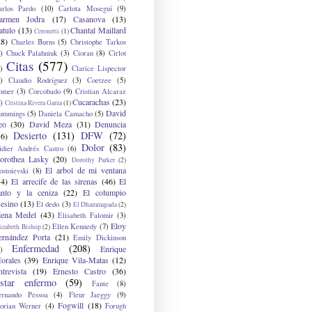
arlos Pardo
(10)
Carlota Moseguí
(9)
armen Jodra
(17)
Casanova
(13)
atulo
(13)
Chantal Maillard
Ceronetti
(1)
28)
Charles Burns
(5)
Christophe Tarkos
)
Chuck Palahniuk
(3)
Cioran
(8)
Cirlot
Citas
(577)
)
Clarice Lispector
)
Claudio Rodríguez
(3)
Coetzee
(5)
omer
(3)
Corcobado
(9)
Cristian Alcaraz
Cucarachas
(23)
)
Cristina Rivera Garza
(1)
David
ummings
(5)
Daniela Camacho
(5)
eo
(30)
David Meza
(31)
Denuncia
Desierto
(131)
DFW
(72)
36)
Dolor
(83)
idier Andrés Castro
(6)
orothea Lasky
(20)
Dorothy Parker
(2)
El arbol de mi ventana
ostoievski
(8)
34)
El arrecife de las sirenas
(46)
El
anto y la ceniza
(22)
El columpio
sesino
(13)
El dedo
(3)
El Dhammapada
(2)
lena Medel
(43)
Elisabeth Falomir
(3)
Eloy
Ellen Kennedy
(7)
izabeth Bishop
(2)
ernández Porta
(21)
Emily Dickinson
Enfermedad
(208)
Enrique
)
orales
(39)
Enrique Vila-Matas
(12)
ntrevista
(19)
Ernesto Castro
(36)
star enfermo
(59)
Fante
(8)
ernando Pessoa
(4)
Fleur Jaeggy
(9)
Fogwill
(18)
lorian Werner
(4)
Forugh