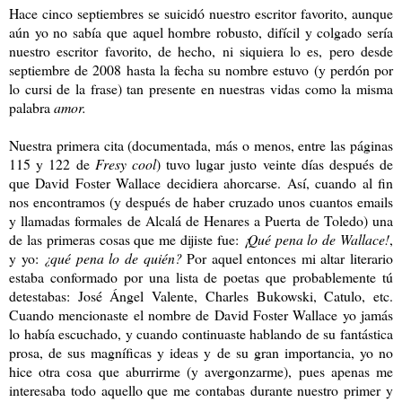
Hace cinco septiembres se suicidó nuestro escritor favorito, aunque
aún yo no sabía que aquel hombre robusto, difícil y colgado sería
nuestro escritor favorito, de hecho, ni siquiera lo es, pero desde
septiembre de 2008 hasta la fecha su nombre estuvo (y perdón por
lo cursi de la frase) tan presente en nuestras vidas como la misma
palabra
amor.
Nuestra primera cita (documentada, más o menos, entre las páginas
115 y 122 de
Fresy cool
) tuvo lugar justo veinte días después de
que David Foster Wallace decidiera ahorcarse. Así, cuando al fin
nos encontramos (y después de haber cruzado unos cuantos emails
y llamadas formales de Alcalá de Henares a Puerta de Toledo) una
de las primeras cosas que me dijiste fue:
¡Qué pena lo de Wallace!
,
y yo:
¿qué pena lo de quién?
Por aquel entonces mi altar literario
estaba conformado por una lista de poetas que probablemente tú
detestabas: José Ángel Valente, Charles Bukowski, Catulo, etc.
Cuando mencionaste el nombre de David Foster Wallace yo jamás
lo había escuchado, y cuando continuaste hablando de su fantástica
prosa, de sus magníficas y ideas y de su gran importancia, yo no
hice otra cosa que aburrirme (y avergonzarme), pues apenas me
interesaba todo aquello que me contabas durante nuestro primer y