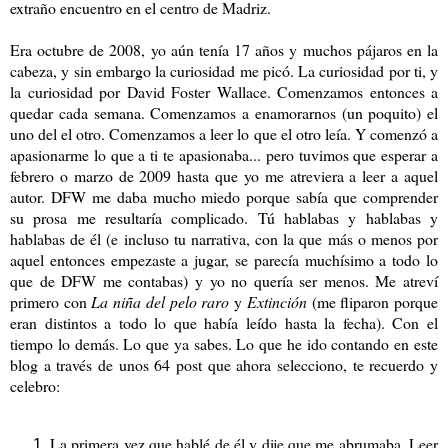
extraño encuentro en el centro de Madriz.
Era octubre de 2008, yo aún tenía 17 años y muchos pájaros en la
cabeza, y sin embargo la curiosidad me picó. La curiosidad por ti, y
la curiosidad por David Foster Wallace. Comenzamos entonces a
quedar cada semana. Comenzamos a enamorarnos (un poquito) el
uno del el otro. Comenzamos a leer lo que el otro leía. Y comenzó a
apasionarme lo que a ti te apasionaba... pero tuvimos que esperar a
febrero o marzo de 2009 hasta que yo me atreviera a leer a aquel
autor. DFW me daba mucho miedo porque sabía que comprender
su prosa me resultaría complicado. Tú hablabas y hablabas y
hablabas de él (e incluso tu narrativa, con la que más o menos por
aquel entonces empezaste a jugar, se parecía muchísimo a todo lo
que de DFW me contabas) y yo no quería ser menos. Me atreví
primero con
La niña del pelo raro
y
Extinción
(me fliparon porque
eran distintos a todo lo que había leído hasta la fecha).
Con el
tiempo lo demás. Lo que ya sabes. Lo que he ido contando en este
blog a través de unos 64 post que ahora selecciono, te recuerdo y
celebro:
La primera vez que hablé de él y dije que me abrumaba. Leer