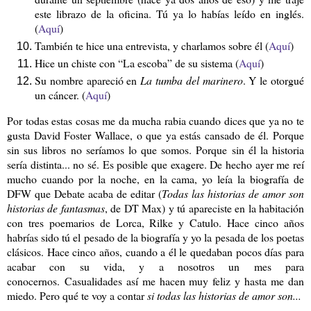
este librazo de la oficina. Tú ya lo habías leído en inglés.
(
Aquí
)
También te hice una entrevista, y charlamos sobre él (
Aquí
)
Hice un chiste con “La escoba” de su sistema (
Aquí
)
Su nombre apareció en
La tumba del marinero
. Y le otorgué
un cáncer. (
Aquí
)
Por todas estas cosas me da mucha rabia cuando dices que ya no te
gusta David Foster Wallace, o que ya estás cansado de él. Porque
sin sus libros no seríamos lo que somos. Porque sin él la historia
sería distinta... no sé. Es posible que exagere. De hecho ayer me reí
mucho cuando por la noche, en la cama, yo leía la biografía de
DFW que Debate acaba de editar (
Todas las historias de amor son
historias de fantasmas
, de DT Max) y tú apareciste en la habitación
con tres poemarios de Lorca, Rilke y Catulo. Hace cinco años
habrías sido tú el pesado de la biografía y yo la pesada de los poetas
clásicos. Hace cinco años, cuando a él le quedaban pocos días para
acabar con su vida, y a nosotros un mes para
conocernos. Casualidades así me hacen muy feliz y hasta me dan
miedo. Pero qué te voy a contar
si todas las historias de amor son...