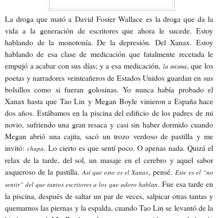
La droga que mató a
David Foster Wallace
es la droga que da la
vida a la generación de escritores que ahora le sucede. Estoy
hablando de la monotonía. De la depresión. Del Xanax. Estoy
hablando de esa clase de medicación que fatalmente recetada le
empujó a acabar con sus días; y a esa medicación,
, que los
la misma
poetas y narradores veinteañeros de Estados Unidos guardan en sus
bolsillos como si fueran golosinas. Yo nunca había probado el
Xanax hasta que
Tao Lin
y
Megan Boyle
vinieron a España hace
dos años. Estábamos en la piscina del edificio de los padres de mi
novio, sufriendo una gran resaca y casi sin haber dormido cuando
Megan abrió una cajita, sacó un trozo verdoso de pastilla y me
invitó:
. Lo cierto es que sentí poco. O apenas nada. Quizá el
chupa
relax de la tarde, del sol, un masaje en el cerebro y aquel sabor
asqueroso de la pastilla.
, pensé.
Así que esto es el Xanax
Este es el “no
. Fue esa tarde en
sentir” del que tantos escritores a los que adoro hablan
la piscina, después de saltar un par de veces, salpicar otras tantas y
quemarnos las piernas y la espalda, cuando Tao Lin se levantó de la