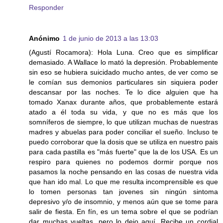
Responder
Anónimo
1 de junio de 2013 a las 13:03
(Agustí Rocamora): Hola Luna. Creo que es simplificar
demasiado. A Wallace lo mató la depresión. Probablemente
sin eso se hubiera suicidado mucho antes, de ver como se
le comían sus demonios particulares sin siquiera poder
descansar por las noches. Te lo dice alguien que ha
tomado Xanax durante años, que probablemente estará
atado a él toda su vida, y que no es más que los
somníferos de siempre, lo que utilizan muchas de nuestras
madres y abuelas para poder conciliar el sueño. Incluso te
puedo corroborar que la dosis que se utiliza en nuestro pais
para cada pastilla es "más fuerte" que la de los USA. Es un
respiro para quienes no podemos dormir porque nos
pasamos la noche pensando en las cosas de nuestra vida
que han ido mal. Lo que me resulta incomprensible es que
lo tomen personas tan jovenes sin ningún sintoma
depresivo y/o de insomnio, y menos aún que se tome para
salir de fiesta. En fín, es un tema sobre el que se podrían
dar muchas vueltas, pero lo dejo aquí. Recibe un cordial