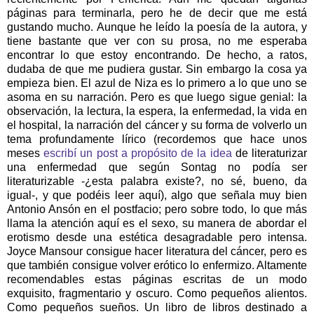
páginas para terminarla, pero he de decir que me está
gustando mucho. Aunque he leído la poesía de la autora, y
tiene bastante que ver con su prosa, no me esperaba
encontrar lo que estoy encontrando. De hecho, a ratos,
dudaba de que me pudiera gustar. Sin embargo la cosa ya
empieza bien. El azul de Niza es lo primero a lo que uno se
asoma en su narración. Pero es que luego sigue genial: la
observación, la lectura, la espera, la enfermedad, la vida en
el hospital, la narración del cáncer y su forma de volverlo un
tema profundamente lírico (recordemos que hace unos
meses
escribí un post a propósito de la idea
de literaturizar
una enfermedad que según Sontag no podía ser
literaturizable -¿esta palabra existe?, no sé, bueno, da
igual-, y que podéis leer aquí), algo que señala muy bien
Antonio Ansón en el postfacio; pero sobre todo, lo que más
llama la atención aquí es el sexo, su manera de abordar el
erotismo desde una estética desagradable pero intensa.
Joyce Mansour consigue hacer literatura del cáncer, pero es
que también consigue volver erótico lo enfermizo. Altamente
recomendables estas páginas escritas de un modo
exquisito, fragmentario y oscuro. Como pequeños alientos.
Como pequeños sueños. Un libro de libros destinado a