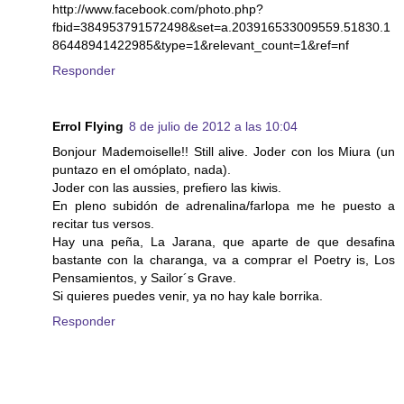
http://www.facebook.com/photo.php?
fbid=384953791572498&set=a.203916533009559.51830.1
86448941422985&type=1&relevant_count=1&ref=nf
Responder
Errol Flying
8 de julio de 2012 a las 10:04
Bonjour Mademoiselle!! Still alive. Joder con los Miura (un
puntazo en el omóplato, nada).
Joder con las aussies, prefiero las kiwis.
En pleno subidón de adrenalina/farlopa me he puesto a
recitar tus versos.
Hay una peña, La Jarana, que aparte de que desafina
bastante con la charanga, va a comprar el Poetry is, Los
Pensamientos, y Sailor´s Grave.
Si quieres puedes venir, ya no hay kale borrika.
Responder