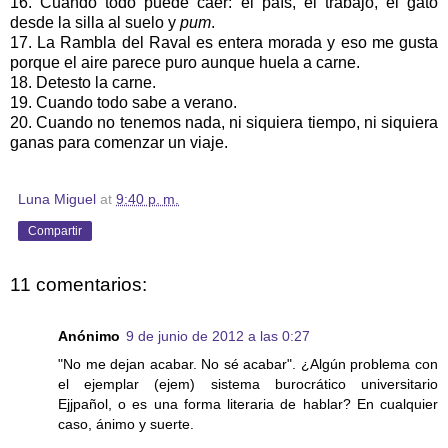
16. Cuando todo puede caer: el país, el trabajo, el gato
desde la silla al suelo y
pum
.
17. La Rambla del Raval es entera morada y eso me gusta
porque el aire parece puro aunque huela a carne.
18. Detesto la carne.
19. Cuando todo sabe a verano.
20. Cuando no tenemos nada, ni siquiera tiempo, ni siquiera
ganas para comenzar un viaje.
Luna Miguel
at
9:40 p. m.
Compartir
11 comentarios:
Anónimo
9 de junio de 2012 a las 0:27
"No me dejan acabar. No sé acabar". ¿Algún problema con
el ejemplar (ejem) sistema burocrático universitario
Ejjpañol, o es una forma literaria de hablar? En cualquier
caso, ánimo y suerte.