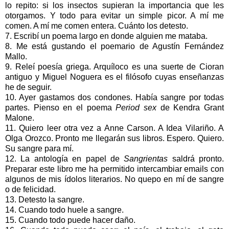
lo repito: si los insectos supieran la importancia que les
otorgamos. Y todo para evitar un simple picor. A mí me
comen. A mí me comen entera. Cuánto los detesto.
7. Escribí un poema largo en donde alguien me mataba.
8. Me está gustando el poemario de Agustín Fernández
Mallo.
9. Releí poesía griega. Arquíloco es una suerte de Cioran
antiguo y Miguel Noguera es el filósofo cuyas enseñanzas
he de seguir.
10. Ayer gastamos dos condones. Había sangre por todas
partes. Pienso en el poema
Period sex
de Kendra Grant
Malone.
11. Quiero leer otra vez a Anne Carson. A Idea Vilariño. A
Olga Orozco. Pronto me llegarán sus libros. Espero. Quiero.
Su sangre para mí.
12. La antología en papel de
Sangrientas
saldrá pronto.
Preparar este libro me ha permitido intercambiar emails con
algunos de mis ídolos literarios. No quepo en mí de sangre
o de felicidad.
13. Detesto la sangre.
14. Cuando todo huele a sangre.
15. Cuando todo puede hacer daño.