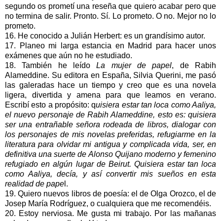
segundo os prometí una reseña que quiero acabar pero que
no termina de salir. Pronto. Sí. Lo prometo. O no. Mejor no lo
prometo.
16. He conocido a Julián Herbert: es un grandísimo autor.
17. Planeo mi larga estancia en Madrid para hacer unos
exámenes que aún no he estudiado.
18. También he leído
La mujer de papel
, de Rabih
Alameddine. Su editora en España, Silvia Querini, me pasó
las galeradas hace un tiempo y creo que es una novela
ligera, divertida y amena para que leamos en verano.
Escribí esto a propósito: q
uisiera estar tan loca como Aaliya,
el nuevo personaje de Rabih Alameddine, esto es: quisiera
ser una entrañable señora rodeada de libros, dialogar con
los personajes de mis novelas preferidas, refugiarme en la
literatura para olvidar mi antigua y complicada vida, ser, en
definitiva una suerte de Alonso Quijano moderno y femenino
refugiado en algún lugar de Beirut. Quisiera estar tan loca
como Aaliya, decía, y así convertir mis sueños en esta
realidad de pape
l.
19. Quiero nuevos libros de poesía: el de Olga Orozco, el de
Josep María Rodríguez, o cualquiera que me recomendéis.
20. Estoy nerviosa. Me gusta mi trabajo. Por las mañanas