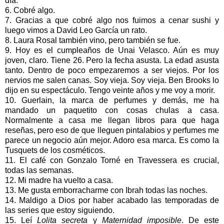
día.
6. Cobré algo.
7. Gracias a que cobré algo nos fuimos a cenar sushi y
luego vimos a David Leo García un rato.
8. Laura Rosal también vino, pero también se fue.
9. Hoy es el cumpleaños de Unai Velasco. Aún es muy
joven, claro. Tiene 26. Pero la fecha asusta. La edad asusta
tanto. Dentro de poco empezaremos a ser viejos. Por los
nervios me salen canas. Soy vieja. Soy vieja. Ben Brooks lo
dijo en su espectáculo. Tengo veinte años y me voy a morir.
10. Guerlain, la marca de perfumes y demás, me ha
mandado un paquetito con cosas chulas a casa.
Normalmente a casa me llegan libros para que haga
reseñas, pero eso de que lleguen pintalabios y perfumes me
parece un negocio aún mejor. Adoro esa marca. Es como la
Tusquets de los cosméticos.
11. El café con Gonzalo Torné en Travessera es crucial,
todas las semanas.
12. Mi madre ha vuelto a casa.
13. Me gusta emborracharme con Ibrah todas las noches.
14. Maldigo a Dios por haber acabado las temporadas de
las series que estoy siguiendo.
15. Leí
Lolita secreta
y
Maternidad imposible
. De este