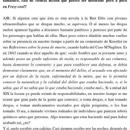
fantástico, casi de ciencia ficción que parece ser mostrado poco a poco
en
?
Fresy cool
AJR: Si alguien cree que ésta es otra novela à la Bret Ellis con jóvenes
ultraenrollados que se drogan mucho, se equivoca. O al menos las drogas
suelen aparecer ligadas a discursos bastante patéticos y penosos por parte de
los personajes que hablan de ellas. Hace poco estuve dándole muchas vueltas
sobre su presencia en nuestro tiempo a partir de un comentario de Koestler en
sus
Reflexiones sobre la pena de muerte
, cuando habla del Caso M'Naghten. Es
en 1843 cuando se dice aquello de que:
«todo hombre que se presume sano y
además posee un grado suficiente de razón, es responsable de sus crímenes,
hasta demostrar lo contrario; y que para establecer una defensa, se debía
demostrar claramente que, en el momento del delito, el acusado era afectado
por un defecto de la razón, enfermedad de la mente, que no le permitía
conocer la naturaleza y la calidad del delito que estaba haciendo, o, si lo
sabía, que él no sabía que lo que estaba haciendo, estaba mal».
Si a mitad del
XIX la locura ya puede eximir de responsabilidades, en nuestro tiempo se me
ocurre que gran parte de la gente que conozco, o toma drogas, o han tomado
drogas, o toman medicamentos recetados por algún psiquiatra, o los han
tomado. O sea, a menudo vivimos rodeados de individuos que parecen robots
químicos antes que personas. Algo tenemos que estar haciendo mal para haber
acabado así, ¿no?
Y sí, suelo escribir con cafeína. Casi siempre escribo por las noches, después de