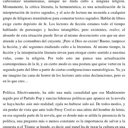
cartesianas/ unamunianas, aunque no rinda culto a ninguna religión.
Mismamente, la crítica literaria, la hermenéutica, es una actualización de la
interpretación de textos sagrados, y el acto de lectura me recuerda a cualquier
grupo de feligreses reuniéndose para comentar textos sagrados. Hablar de libros
exige cierto depósito de fe. Los lectores de ficción estamos todo el tiempo
hablando de personajes y hechos intangibles, pero existentes,
reales
; el
absurdo de esta situación puede llevar al mismo desconcierto con que un ateo
atiende a las costumbres del creyente. ¡Pero si Dios no existe! Bueno, tampoco
la ficción, y ahí seguimos rindiendo culto a la literatura. Al mismo tiempo, la
ficción y la interpretación literaria sirven para otorgar cierto sentido a nuestras
vidas, como la religión. Por todo esto me parece una actualización
contemporánea de la fe, y en cierto modo es una postura que quise verter en la
segunda parte del libro a partir de ciertas configuraciones narratológicas. Ya, ya
me imagino las caras de horror de los lectores ante estas declaraciones, pero es
en lo que creo…
Política. Efectivamente, ha sido una mala casualidad que ese Madrizentro
regido por el Partido Pop y rancias lideresas políticas que aparece en la novela
se haya hecho
aún más
realidad; ojala no hubiese sido así. De todos modos, y
sin perder de vista que ante todo Fresy Cool es una sátira del hombre de letras,
en esa segunda parte de la novela, que es donde más se atilda la presencia de la
política, una pregunta más o menos constante es la importancia de salvar a la
orquesta si el Titanic se hunde, es decir, qué papel ha de jugar la cultura en una