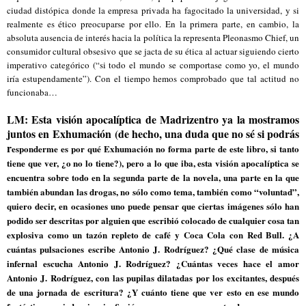
ciudad distópica donde la empresa privada ha fagocitado la universidad, y si
realmente es ético preocuparse por ello. En la primera parte, en cambio, la
absoluta ausencia de interés hacia la política la representa Pleonasmo Chief, un
consumidor cultural obsesivo que se jacta de su ética al actuar siguiendo cierto
imperativo categórico (“si todo el mundo se comportase como yo, el mundo
iría estupendamente”). Con el tiempo hemos comprobado que tal actitud no
funcionaba…
LM: Esta visión apocalíptica de Madrizentro ya la mostramos
juntos en Exhumación (de hecho, una duda que no sé si podrás
r
esponderme es por qué Exhumación no forma parte de este libro, si tanto
tiene que ver, ¿o no lo tiene?), pero a lo que iba, esta visión apocalíptica se
encuentra sobre todo en la segunda parte de la novela, una parte en la que
también abundan las drogas, no sólo como tema, también como “voluntad”,
quiero decir, en ocasiones uno puede pensar que ciertas imágenes sólo han
podido ser descritas por alguien que escribió colocado de cualquier cosa tan
explosiva como un tazón repleto de café y Coca Cola con Red Bull. ¿A
cuántas pulsaciones escribe Antonio J. Rodríguez? ¿Qué clase de música
infernal escucha Antonio J. Rodríguez? ¿Cuántas veces hace el amor
Antonio J. Rodríguez, con las pupilas dilatadas por los excitantes, después
de una jornada de escritura? ¿Y cuánto tiene que ver esto en ese mundo