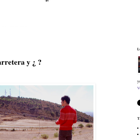
L
arretera y ¿ ?
y
V
T