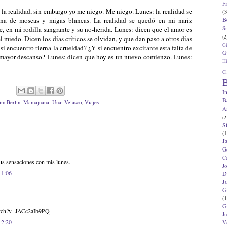
F
 la realidad, sin embargo yo me niego. Me niego. Lunes: la realidad se
(3
B
na de moscas y migas blancas. La realidad se quedó en mi nariz
S
e, en mi rodilla sangrante y su no-herida. Lunes: dicen que el amor es
(2
el miedo. Dicen los días críticos se olvidan, y que dan paso a otros días
G
si encuentro tierna la crueldad? ¿Y si encuentro excitante esta falta de
G
l mayor descanso? Lunes: dicen que hoy es un nuevo comienzo. Lunes:
Hi
Cl
B
I
B
im Berlin
,
Mamajuana
,
Unai Velasco
,
Viajes
A
(2
S
(
J
G
C
us sensaciones con mis lunes.
J
11:06
D
J
G
(1
G
atch?v=JACc2aIb9PQ
J
12:20
V