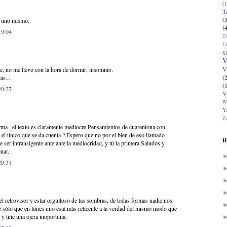
(1
T
(
r uno mismo.
(
19:04
T
U
Si
V
V
, no me llevo con la hora de dormir, insomnio.
(
as...
(
20:27
V
W
Ya
Zi
rma , el texto es claramente mediocre.Pensamientos de cuarentona con
el único que se da cuenta ?.Espero que no por el bien de eso llamado
H
 ser intransigente ante ante la mediocridad, y tú la primera.Saludos y
nar.
20:31
el retrovisor y estar orgulloso de las sombras, de todas formas nadie nos
e sólo que en lunes uno está más reticente a la verdad del mismo modo que
 y tiñe una ojera inoportuna.