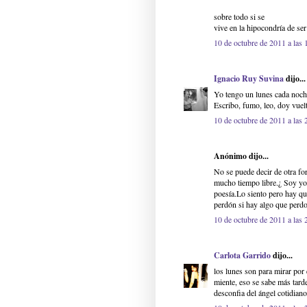
sobre todo si se
vive en la hipocondría de se
10 de octubre de 2011 a las 
Ignacio Ruy Suvina
dijo...
Yo tengo un lunes cada noche
Escribo, fumo, leo, doy vuelt
10 de octubre de 2011 a las 
Anónimo dijo...
No se puede decir de otra fo
mucho tiempo libre.¿ Soy yo 
poesía.Lo siento pero hay que
perdón si hay algo que perdo
10 de octubre de 2011 a las 
Carlota Garrido
dijo...
los lunes son para mirar por 
miente, eso se sabe más tard
desconfia del ángel cotidiano