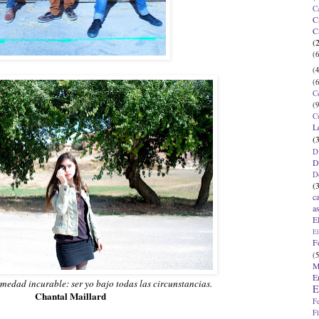
C
C
C
(
(6
(4
(6
C
(9
C
L
(
D
D
D
(
c
a
E
El
F
(5
M
E
medad incurable: ser yo bajo todas las circunstancias.
E
Chantal Maillard
F
F