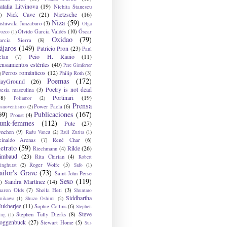
atalia Litvinova
(19)
Nichita Stanescu
Nick Cave
(21)
Nietzsche
(16)
)
Niza
(59)
ishiwaki Junzaburo
(3)
Olga
Olvido García Valdés
(10)
Óscar
rozco
(1)
Oxidao
(79)
arcía Sierra
(8)
ájaros
(149)
Patricio Pron
(23)
Paul
Peio H. Riaño
(11)
elan
(7)
ensamientos estériles
(40)
Pere Gimferrer
Perros románticos
(12)
Philip Roth
(3)
)
Poemas
(172)
layGround
(26)
Poetry is not dead
oesía masculina
(3)
38)
Portinari
(19)
Poliamor
(2)
Prensa
Power Paola
(6)
osnoventismo
(2)
69)
Publicaciones
(167)
Proust
(4)
unk-femmes
(112)
Pute
(27)
ynchon
(9)
Radu Vancu
(2)
Raúl Zurita
(1)
einaldo Arenas
(7)
René Char
(6)
etrato
(59)
Rikle
(26)
Riechmann
(4)
imbaud
(23)
Rita Chirian
(4)
Robert
Roger Wolfe
(5)
inghurst
(2)
Safo
(1)
ailor's Grave
(73)
Saint-John Perse
Sexo
(119)
Sandra Martínez
(14)
)
haron Olds
(7)
Sheila Heti
(3)
Shuntaro
Siddhartha
anikawa
(1)
Shuzo Oshimi
(2)
ukherjee
(11)
Sophie Collins
(6)
Stephen
Steve
Stephen Tully Dierks
(8)
ing
(1)
oggenbuck
(27)
Stewart Home
(5)
Sus