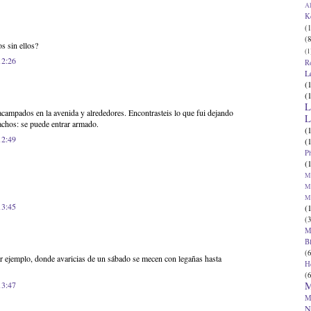
Al
K
(1
(8
s sin ellos?
(1
12:26
R
L
(
(
L
campados en la avenida y alrededores. Encontrasteis lo que fui dejando
L
achos: se puede entrar armado.
(
12:49
(
P
(
Ma
Ma
M
13:45
(
(3
M
B
(6
r ejemplo, donde avaricias de un sábado se mecen con legañas hasta
H
(6
M
13:47
M
N