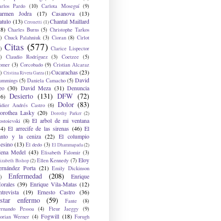
arlos Pardo
(10)
Carlota Moseguí
(9)
armen Jodra
(17)
Casanova
(13)
atulo
(13)
Chantal Maillard
Ceronetti
(1)
28)
Charles Burns
(5)
Christophe Tarkos
)
Chuck Palahniuk
(3)
Cioran
(8)
Cirlot
Citas
(577)
)
Clarice Lispector
)
Claudio Rodríguez
(3)
Coetzee
(5)
omer
(3)
Corcobado
(9)
Cristian Alcaraz
Cucarachas
(23)
)
Cristina Rivera Garza
(1)
David
ummings
(5)
Daniela Camacho
(5)
eo
(30)
David Meza
(31)
Denuncia
Desierto
(131)
DFW
(72)
36)
Dolor
(83)
idier Andrés Castro
(6)
orothea Lasky
(20)
Dorothy Parker
(2)
El arbol de mi ventana
ostoievski
(8)
34)
El arrecife de las sirenas
(46)
El
anto y la ceniza
(22)
El columpio
sesino
(13)
El dedo
(3)
El Dhammapada
(2)
lena Medel
(43)
Elisabeth Falomir
(3)
Eloy
Ellen Kennedy
(7)
izabeth Bishop
(2)
ernández Porta
(21)
Emily Dickinson
Enfermedad
(208)
Enrique
)
orales
(39)
Enrique Vila-Matas
(12)
ntrevista
(19)
Ernesto Castro
(36)
star enfermo
(59)
Fante
(8)
ernando Pessoa
(4)
Fleur Jaeggy
(9)
Fogwill
(18)
lorian Werner
(4)
Forugh