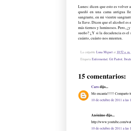
Lunes: dicen que esto es volver a
quedó en una cama antigua lle
sangrante, en mi vientre sangrant
la llave. Dicen que el alcohol es 
más tiernos y luminosos. Pero, ¿y 
sueño? ¿Y si la decadencia es e
cuánto, cuánto nos mienten.
La culpable
Luna Miguel
at
10:52 a. m.
Etiqueta
Enfermedad
,
Gil Padrol
,
Ibrah
15 comentarios:
Caro
dijo...
Me encanta!!!!!! Comparto t
10 de octubre de 2011 a las 
Anónimo dijo...
http://www.youtube.com/w
10 de octubre de 2011 a las 