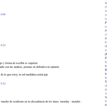
N
(7
N
14:00
O
G
P
C
P
(2
P
P
14:24
(
P
(
P
P
jo y forma de escribir es superior.
R
e con tus análisis, poemas en definitiva tu opinión.
R
R
e lo que estoy, tu red mediática astral jeje.
Br
S
15:52
(5
S
T
M
ay mucho de ocultismo en la (de)cadencia de los lunes. monday - mondei -
K
R