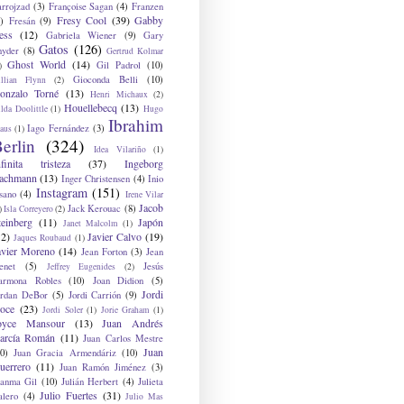
arrojzad
(3)
Françoise Sagan
(4)
Franzen
Fresy Cool
(39)
Gabby
)
Fresán
(9)
ess
(12)
Gabriela Wiener
(9)
Gary
Gatos
(126)
nyder
(8)
Gertrud Kolmar
Ghost World
(14)
Gil Padrol
(10)
)
Gioconda Belli
(10)
illian Flynn
(2)
onzalo Torné
(13)
Henri Michaux
(2)
Houellebecq
(13)
lda Doolittle
(1)
Hugo
Ibrahim
Iago Fernández
(3)
aus
(1)
erlin
(324)
Idea Vilariño
(1)
nfinita tristeza
(37)
Ingeborg
achmann
(13)
Inger Christensen
(4)
Inio
Instagram
(151)
sano
(4)
Irene Vilar
Jacob
Jack Kerouac
(8)
)
Isla Correyero
(2)
teinberg
(11)
Japón
Janet Malcolm
(1)
12)
Javier Calvo
(19)
Jaques Roubaud
(1)
avier Moreno
(14)
Jean Forton
(3)
Jean
enet
(5)
Jesús
Jeffrey Eugenides
(2)
armona Robles
(10)
Joan Didion
(5)
Jordi
ordan DeBor
(5)
Jordi Carrión
(9)
oce
(23)
Jordi Soler
(1)
Jorie Graham
(1)
oyce Mansour
(13)
Juan Andrés
arcía Román
(11)
Juan Carlos Mestre
Juan
0)
Juan Gracia Armendáriz
(10)
uerrero
(11)
Juan Ramón Jiménez
(3)
uanma Gil
(10)
Julián Herbert
(4)
Julieta
Julio Fuertes
(31)
alero
(4)
Julio Mas