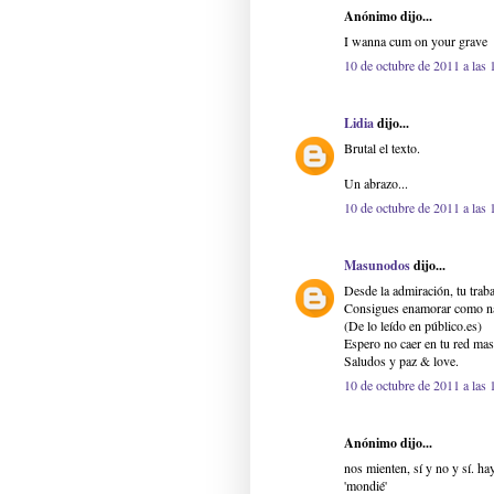
Anónimo dijo...
I wanna cum on your grave
10 de octubre de 2011 a las 
Lidia
dijo...
Brutal el texto.
Un abrazo...
10 de octubre de 2011 a las 
Masunodos
dijo...
Desde la admiración, tu traba
Consigues enamorar como nadi
(De lo leído en público.es)
Espero no caer en tu red mas d
Saludos y paz & love.
10 de octubre de 2011 a las 
Anónimo dijo...
nos mienten, sí y no y sí. h
'mondié'