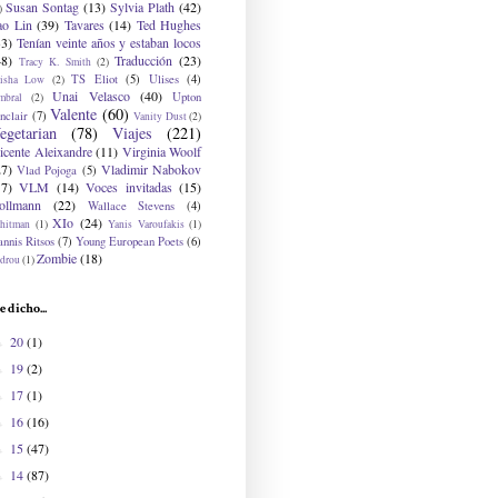
Susan Sontag
(13)
Sylvia Plath
(42)
)
ao Lin
(39)
Tavares
(14)
Ted Hughes
33)
Tenían veinte años y estaban locos
48)
Traducción
(23)
Tracy K. Smith
(2)
TS Eliot
(5)
Ulises
(4)
risha Low
(2)
Unai Velasco
(40)
Upton
mbral
(2)
Valente
(60)
nclair
(7)
Vanity Dust
(2)
egetarian
(78)
Viajes
(221)
icente Aleixandre
(11)
Virginia Woolf
27)
Vladimir Nabokov
Vlad Pojoga
(5)
17)
VLM
(14)
Voces invitadas
(15)
ollmann
(22)
Wallace Stevens
(4)
XIo
(24)
hitman
(1)
Yanis Varoufakis
(1)
nnis Ritsos
(7)
Young European Poets
(6)
Zombie
(18)
drou
(1)
e dicho...
20
(1)
►
19
(2)
►
17
(1)
►
16
(16)
►
15
(47)
►
14
(87)
►