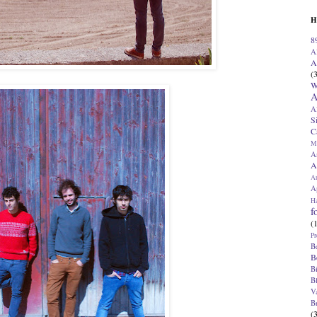
H
8
A
A
(
W
A
A
S
C
M
A
A
A
Ap
H
f
(
Pr
B
B
B
B
V
B
(