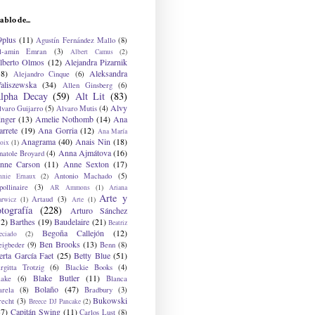
ablo de...
9plus
(11)
Agustín Fernández Mallo
(8)
l-amin Emran
(3)
Albert Camus
(2)
lberto Olmos
(12)
Alejandra Pizarnik
38)
Aleksandra
Alejandro Cinque
(6)
aliszewska
(34)
Allen Ginsberg
(6)
lpha Decay
(59)
Alt Lit
(83)
Alvy
lvaro Guijarro
(5)
Alvaro Mutis
(4)
inger
(13)
Amelie Nothomb
(14)
Ana
arrete
(19)
Ana Gorria
(12)
Ana María
Anagrama
(40)
Anais Nin
(18)
oix
(1)
Anna Ajmátova
(16)
natole Broyard
(4)
nne Carson
(11)
Anne Sexton
(17)
Antonio Machado
(5)
nnie Ernaux
(2)
ollinaire
(3)
AR Ammons
(1)
Ariana
Arte y
Artaud
(3)
arwicz
(1)
Arte
(1)
otografía
(228)
Arturo Sánchez
12)
Barthes
(19)
Baudelaire
(21)
Beatriz
Begoña Callejón
(12)
eciado
(2)
Ben Brooks
(13)
eigbeder
(9)
Benn
(8)
erta García Faet
(25)
Betty Blue
(51)
irgitta Trotzig
(6)
Blackie Books
(4)
Blake Butler
(11)
lake
(6)
Blanca
Bolaño
(47)
arela
(8)
Bradbury
(3)
Bukowski
recht
(3)
Breece DJ Pancake
(2)
37)
Capitán Swing
(11)
Carlos Lust
(8)