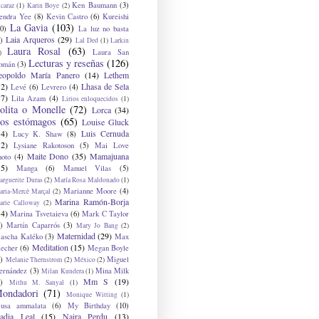
Ken Baumann
(3)
caraz
(1)
Karin Boye
(2)
endra Yee
(8)
Kevin Castro
(6)
Kureishi
La Gavia
(103)
0)
La luz no basta
Laia Arqueros
(29)
)
Lal Ded
(1)
Larkin
Laura Rosal
(63)
Laura San
)
Lecturas y reseñas
(126)
omán
(3)
eopoldo María Panero
(14)
Lethem
12)
Lhasa de Sela
Levé
(6)
Levrero
(4)
17)
Lila Azam
(4)
Lirios enloquecidos
(1)
olita o Monelle
(72)
Lorca
(34)
os estómagos
(65)
Louise Gluck
14)
Luis Cernuda
Lucy K. Shaw
(8)
12)
Lysiane Rakotoson
(5)
Mai Love
Maite Dono
(35)
Mamajuana
hoto
(4)
15)
Manga
(6)
Manuel Vilas
(5)
rguerite Duras
(2)
María Rosa Maldonado
(1)
Marianne Moore
(4)
ria-Mercè Marçal
(2)
Marina Ramón-Borja
arie Calloway
(2)
14)
Marina Tsvetaieva
(6)
Mark C Taylor
)
Martín Caparrós
(3)
Mary Jo Bang
(2)
Maternidad
(29)
ascha Kaléko
(3)
Max
Meditation
(15)
lecher
(6)
Megan Boyle
)
Miguel
Melanie Thernstrom
(2)
México
(2)
ernández
(3)
Mina Milk
Milan Kundera
(1)
Mm S
(19)
)
Mithu M. Sanyal
(1)
ondadori
(71)
Monique Witting
(1)
usa ammalata
(6)
My Birthday
(10)
adia Leal
(15)
Naira Perdu
(13)