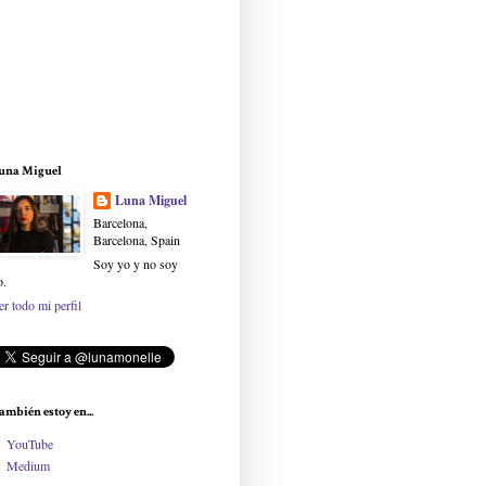
una Miguel
Luna Miguel
Barcelona,
Barcelona, Spain
Soy yo y no soy
o.
er todo mi perfil
ambién estoy en...
YouTube
Medium