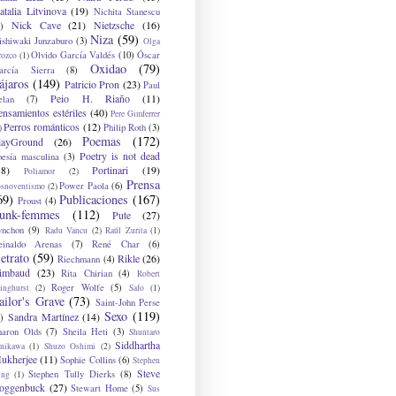
atalia Litvinova
(19)
Nichita Stanescu
Nick Cave
(21)
Nietzsche
(16)
)
Niza
(59)
ishiwaki Junzaburo
(3)
Olga
Olvido García Valdés
(10)
Óscar
rozco
(1)
Oxidao
(79)
arcía Sierra
(8)
ájaros
(149)
Patricio Pron
(23)
Paul
Peio H. Riaño
(11)
elan
(7)
ensamientos estériles
(40)
Pere Gimferrer
Perros románticos
(12)
Philip Roth
(3)
)
Poemas
(172)
layGround
(26)
Poetry is not dead
oesía masculina
(3)
38)
Portinari
(19)
Poliamor
(2)
Prensa
Power Paola
(6)
osnoventismo
(2)
69)
Publicaciones
(167)
Proust
(4)
unk-femmes
(112)
Pute
(27)
ynchon
(9)
Radu Vancu
(2)
Raúl Zurita
(1)
einaldo Arenas
(7)
René Char
(6)
etrato
(59)
Rikle
(26)
Riechmann
(4)
imbaud
(23)
Rita Chirian
(4)
Robert
Roger Wolfe
(5)
inghurst
(2)
Safo
(1)
ailor's Grave
(73)
Saint-John Perse
Sexo
(119)
Sandra Martínez
(14)
)
haron Olds
(7)
Sheila Heti
(3)
Shuntaro
Siddhartha
anikawa
(1)
Shuzo Oshimi
(2)
ukherjee
(11)
Sophie Collins
(6)
Stephen
Steve
Stephen Tully Dierks
(8)
ing
(1)
oggenbuck
(27)
Stewart Home
(5)
Sus