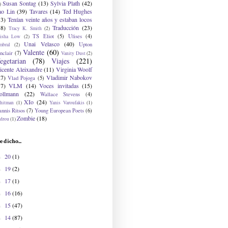
Susan Sontag
(13)
Sylvia Plath
(42)
)
ao Lin
(39)
Tavares
(14)
Ted Hughes
33)
Tenían veinte años y estaban locos
48)
Traducción
(23)
Tracy K. Smith
(2)
TS Eliot
(5)
Ulises
(4)
risha Low
(2)
Unai Velasco
(40)
Upton
mbral
(2)
Valente
(60)
nclair
(7)
Vanity Dust
(2)
egetarian
(78)
Viajes
(221)
icente Aleixandre
(11)
Virginia Woolf
27)
Vladimir Nabokov
Vlad Pojoga
(5)
17)
VLM
(14)
Voces invitadas
(15)
ollmann
(22)
Wallace Stevens
(4)
XIo
(24)
hitman
(1)
Yanis Varoufakis
(1)
nnis Ritsos
(7)
Young European Poets
(6)
Zombie
(18)
drou
(1)
e dicho...
20
(1)
►
19
(2)
►
17
(1)
►
16
(16)
►
15
(47)
►
14
(87)
►