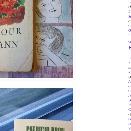
F
(3
B
S
(2
G
G
Hi
Cl
B
I
B
A
(2
S
(
J
G
C
J
D
J
G
(1
G
J
V