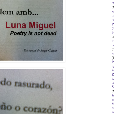
N
(7
N
O
G
P
C
P
(2
P
P
(
P
(
P
P
R
R
R
Br
S
(5
S
T
M
K
R