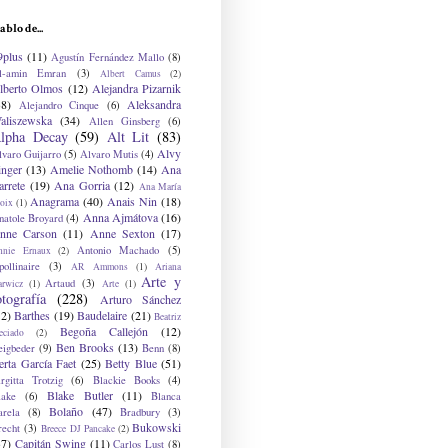
ablo de...
9plus
(11)
Agustín Fernández Mallo
(8)
l-amin Emran
(3)
Albert Camus
(2)
lberto Olmos
(12)
Alejandra Pizarnik
38)
Aleksandra
Alejandro Cinque
(6)
aliszewska
(34)
Allen Ginsberg
(6)
lpha Decay
(59)
Alt Lit
(83)
Alvy
lvaro Guijarro
(5)
Alvaro Mutis
(4)
inger
(13)
Amelie Nothomb
(14)
Ana
arrete
(19)
Ana Gorria
(12)
Ana María
Anagrama
(40)
Anais Nin
(18)
oix
(1)
Anna Ajmátova
(16)
natole Broyard
(4)
nne Carson
(11)
Anne Sexton
(17)
Antonio Machado
(5)
nnie Ernaux
(2)
ollinaire
(3)
AR Ammons
(1)
Ariana
Arte y
Artaud
(3)
arwicz
(1)
Arte
(1)
otografía
(228)
Arturo Sánchez
12)
Barthes
(19)
Baudelaire
(21)
Beatriz
Begoña Callejón
(12)
eciado
(2)
Ben Brooks
(13)
eigbeder
(9)
Benn
(8)
erta García Faet
(25)
Betty Blue
(51)
irgitta Trotzig
(6)
Blackie Books
(4)
Blake Butler
(11)
lake
(6)
Blanca
Bolaño
(47)
arela
(8)
Bradbury
(3)
Bukowski
recht
(3)
Breece DJ Pancake
(2)
37)
Capitán Swing
(11)
Carlos Lust
(8)