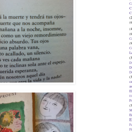
C
C
C
(
(6
(4
(6
C
(9
C
L
(
D
D
D
(
c
a
E
El
F
(5
M
E
E
F
F