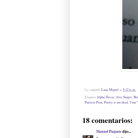
La culpable
Luna Miguel
at
5:12 p. m.
Etiqueta
Alpha Decay
,
Alvy Singer
,
Bet
Patricio Pron
,
Poetry is not dead
,
Unai 
18 comentarios:
Manuel Pujante
dijo...