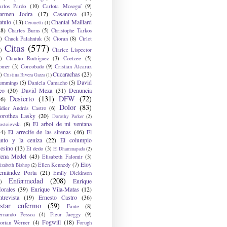
arlos Pardo
(10)
Carlota Moseguí
(9)
armen Jodra
(17)
Casanova
(13)
atulo
(13)
Chantal Maillard
Ceronetti
(1)
28)
Charles Burns
(5)
Christophe Tarkos
)
Chuck Palahniuk
(3)
Cioran
(8)
Cirlot
Citas
(577)
)
Clarice Lispector
)
Claudio Rodríguez
(3)
Coetzee
(5)
omer
(3)
Corcobado
(9)
Cristian Alcaraz
Cucarachas
(23)
)
Cristina Rivera Garza
(1)
David
ummings
(5)
Daniela Camacho
(5)
eo
(30)
David Meza
(31)
Denuncia
Desierto
(131)
DFW
(72)
36)
Dolor
(83)
idier Andrés Castro
(6)
orothea Lasky
(20)
Dorothy Parker
(2)
El arbol de mi ventana
ostoievski
(8)
34)
El arrecife de las sirenas
(46)
El
anto y la ceniza
(22)
El columpio
sesino
(13)
El dedo
(3)
El Dhammapada
(2)
lena Medel
(43)
Elisabeth Falomir
(3)
Eloy
Ellen Kennedy
(7)
izabeth Bishop
(2)
ernández Porta
(21)
Emily Dickinson
Enfermedad
(208)
Enrique
)
orales
(39)
Enrique Vila-Matas
(12)
ntrevista
(19)
Ernesto Castro
(36)
star enfermo
(59)
Fante
(8)
ernando Pessoa
(4)
Fleur Jaeggy
(9)
Fogwill
(18)
lorian Werner
(4)
Forugh