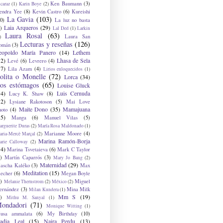
Ken Baumann
(3)
caraz
(1)
Karin Boye
(2)
endra Yee
(8)
Kevin Castro
(6)
Kureishi
La Gavia
(103)
0)
La luz no basta
Laia Arqueros
(29)
)
Lal Ded
(1)
Larkin
Laura Rosal
(63)
Laura San
)
Lecturas y reseñas
(126)
omán
(3)
eopoldo María Panero
(14)
Lethem
12)
Lhasa de Sela
Levé
(6)
Levrero
(4)
17)
Lila Azam
(4)
Lirios enloquecidos
(1)
olita o Monelle
(72)
Lorca
(34)
os estómagos
(65)
Louise Gluck
14)
Luis Cernuda
Lucy K. Shaw
(8)
12)
Lysiane Rakotoson
(5)
Mai Love
Maite Dono
(35)
Mamajuana
hoto
(4)
15)
Manga
(6)
Manuel Vilas
(5)
rguerite Duras
(2)
María Rosa Maldonado
(1)
Marianne Moore
(4)
ria-Mercè Marçal
(2)
Marina Ramón-Borja
arie Calloway
(2)
14)
Marina Tsvetaieva
(6)
Mark C Taylor
)
Martín Caparrós
(3)
Mary Jo Bang
(2)
Maternidad
(29)
ascha Kaléko
(3)
Max
Meditation
(15)
lecher
(6)
Megan Boyle
)
Miguel
Melanie Thernstrom
(2)
México
(2)
ernández
(3)
Mina Milk
Milan Kundera
(1)
Mm S
(19)
)
Mithu M. Sanyal
(1)
ondadori
(71)
Monique Witting
(1)
usa ammalata
(6)
My Birthday
(10)
adia Leal
(15)
Naira Perdu
(13)