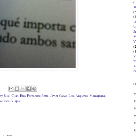
(1
T
(
(
T
U
Si
V
V
(
(
V
W
Ya
Zi
H
ty Blue
,
Citas
,
Eloy Fernández Porta
,
Javier Calvo
,
Laia Arqueros
,
Mamajuana
,
Velasco
,
Viajes