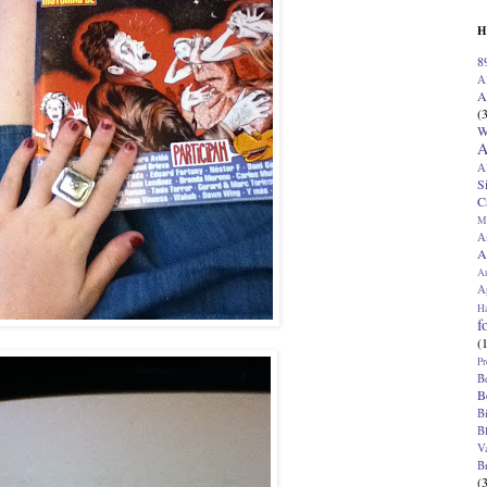
H
8
A
A
(
W
A
A
S
C
M
A
A
A
Ap
H
f
(
Pr
B
B
B
B
V
B
(