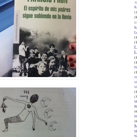
Al
K
(1
(8
(1
R
L
(
(
L
L
(
(
P
(
Ma
Ma
M
(
(3
M
B
(6
H
(6
M
M
N