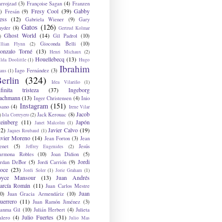
arrojzad
(3)
Françoise Sagan
(4)
Franzen
Fresy Cool
(39)
Gabby
)
Fresán
(9)
ess
(12)
Gabriela Wiener
(9)
Gary
Gatos
(126)
nyder
(8)
Gertrud Kolmar
Ghost World
(14)
Gil Padrol
(10)
)
Gioconda Belli
(10)
illian Flynn
(2)
onzalo Torné
(13)
Henri Michaux
(2)
Houellebecq
(13)
lda Doolittle
(1)
Hugo
Ibrahim
Iago Fernández
(3)
aus
(1)
erlin
(324)
Idea Vilariño
(1)
nfinita tristeza
(37)
Ingeborg
achmann
(13)
Inger Christensen
(4)
Inio
Instagram
(151)
sano
(4)
Irene Vilar
Jacob
Jack Kerouac
(8)
)
Isla Correyero
(2)
teinberg
(11)
Japón
Janet Malcolm
(1)
12)
Javier Calvo
(19)
Jaques Roubaud
(1)
avier Moreno
(14)
Jean Forton
(3)
Jean
enet
(5)
Jesús
Jeffrey Eugenides
(2)
armona Robles
(10)
Joan Didion
(5)
Jordi
ordan DeBor
(5)
Jordi Carrión
(9)
oce
(23)
Jordi Soler
(1)
Jorie Graham
(1)
oyce Mansour
(13)
Juan Andrés
arcía Román
(11)
Juan Carlos Mestre
Juan
0)
Juan Gracia Armendáriz
(10)
uerrero
(11)
Juan Ramón Jiménez
(3)
uanma Gil
(10)
Julián Herbert
(4)
Julieta
Julio Fuertes
(31)
alero
(4)
Julio Mas