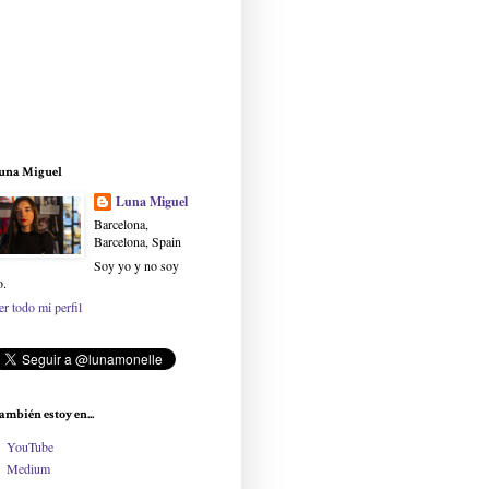
una Miguel
Luna Miguel
Barcelona,
Barcelona, Spain
Soy yo y no soy
o.
er todo mi perfil
ambién estoy en...
YouTube
Medium