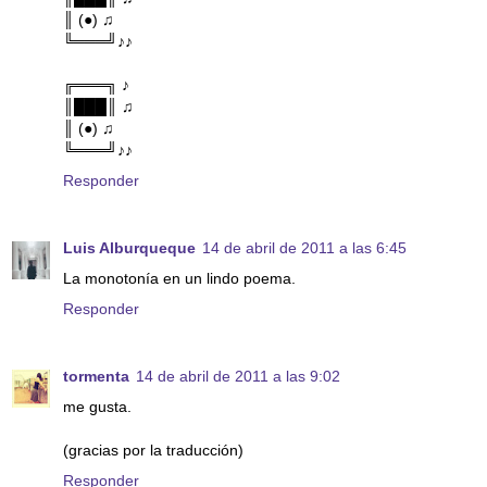
║ (●) ♫
╚═══╝♪♪
╔═══╗ ♪
║███║ ♫
║ (●) ♫
╚═══╝♪♪
Responder
Luis Alburqueque
14 de abril de 2011 a las 6:45
La monotonía en un lindo poema.
Responder
tormenta
14 de abril de 2011 a las 9:02
me gusta.
(gracias por la traducción)
Responder