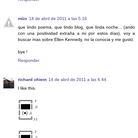
mün
14 de abril de 2011 a las 5:16
que lindo poema, que lindo blog, que linda noche... (ando
con una positividad extraña a mi por estos días), voy a
buscar mas sobre Ellen Kennedy, no la conocia y me gustó.
bye !
Responder
richard chiem
14 de abril de 2011 a las 6:44
I like this.
╔═══╗ ♪
║███║ ♫
║ (●) ♫
╚═══╝♪♪
╔═══╗ ♪
║███║ ♫