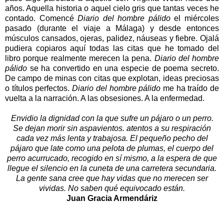
años. Aquella historia o aquel cielo gris que tantas veces he
contado. Comencé
Diario del hombre pálido
el miércoles
pasado (durante el viaje a Málaga) y desde entonces
músculos cansados, ojeras, palidez, náuseas y fiebre. Ojalá
pudiera copiaros aquí todas las citas que he tomado del
libro porque realmente merecen la pena.
Diario del hombre
pálido
se ha convertido en una especie de poema secreto.
De campo de minas con citas que explotan, ideas preciosas
o títulos perfectos.
Diario del hombre pálido
me ha traído de
vuelta a la narración. A las obsesiones. A la enfermedad.
Envidio la dignidad con la que sufre un pájaro o un perro.
Se dejan morir sin aspavientos. atentos a su respiración
cada vez más lenta y trabajosa. El pequeño pecho del
pájaro que late como una pelota de plumas, el cuerpo del
perro acurrucado, recogido en sí mismo, a la espera de que
llegue el silencio en la cuneta de una carretera secundaria.
La gente sana cree que hay vidas que no merecen ser
vividas. No saben qué equivocado están.
Juan Gracia Armendáriz