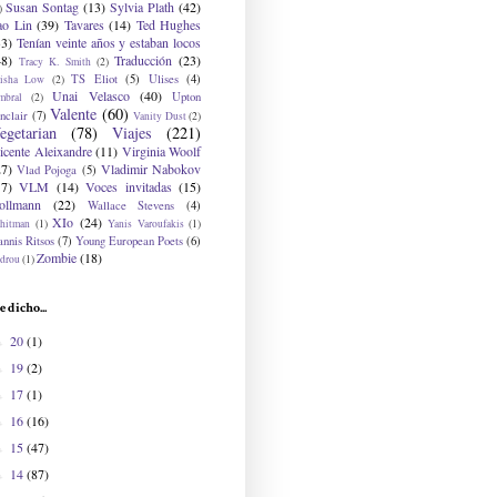
Susan Sontag
(13)
Sylvia Plath
(42)
)
ao Lin
(39)
Tavares
(14)
Ted Hughes
33)
Tenían veinte años y estaban locos
48)
Traducción
(23)
Tracy K. Smith
(2)
TS Eliot
(5)
Ulises
(4)
risha Low
(2)
Unai Velasco
(40)
Upton
mbral
(2)
Valente
(60)
nclair
(7)
Vanity Dust
(2)
egetarian
(78)
Viajes
(221)
icente Aleixandre
(11)
Virginia Woolf
27)
Vladimir Nabokov
Vlad Pojoga
(5)
17)
VLM
(14)
Voces invitadas
(15)
ollmann
(22)
Wallace Stevens
(4)
XIo
(24)
hitman
(1)
Yanis Varoufakis
(1)
nnis Ritsos
(7)
Young European Poets
(6)
Zombie
(18)
drou
(1)
e dicho...
20
(1)
►
19
(2)
►
17
(1)
►
16
(16)
►
15
(47)
►
14
(87)
►