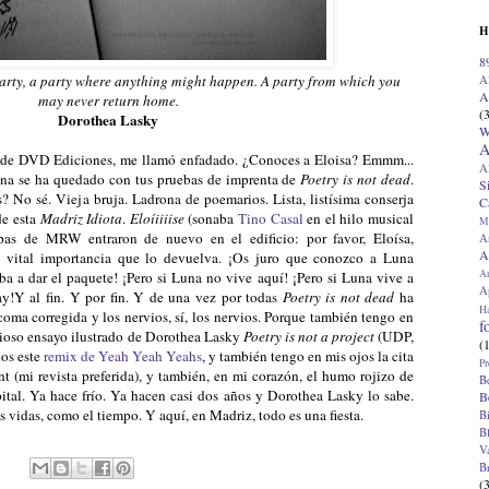
H
8
 party, a party where anything might happen. A party from which you
A
A
may never return home.
(
Dorothea Lasky
W
A
or de DVD Ediciones, me llamó enfadado. ¿Conoces a Eloisa? Emmm...
A
sona se ha quedado con tus pruebas de imprenta de
Poetry is not dead
.
S
 No sé. Vieja bruja. Ladrona de poemarios. Lista, listísima conserja
C
de esta
Madriz Idiota
.
Eloíiiiise
(sonaba
Tino Casal
en el hilo musical
M
pas de MRW entraron de nuevo en el edificio: por favor, Eloísa,
A
A
e vital importancia que lo devuelva. ¡Os juro que conozco a Luna
A
ba a dar el paquete! ¡Pero si Luna no vive aquí! ¡Pero si Luna vive a
Ap
ay!Y al fin. Y por fin. Y de una vez por todas
Poetry is not dead
ha
H
oma corregida y los nervios, sí, los nervios. Porque también tengo en
f
cioso ensayo ilustrado de Dorothea Lasky
Poetry is not a project
(UDP,
(
dos este
remix de Yeah Yeah Yeahs
, y también tengo en mis ojos la cita
Pr
(mi revista preferida), y también, en mi corazón, el humo rojizo de
B
pital. Ya hace frío. Ya hacen casi dos años y Dorothea Lasky lo sabe.
B
 vidas, como el tiempo. Y aquí, en Madriz, todo es una fiesta.
B
B
V
B
(