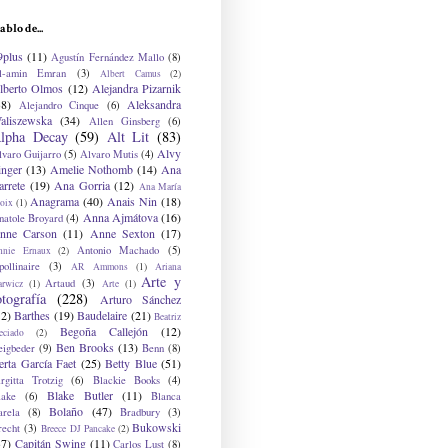
ablo de...
9plus
(11)
Agustín Fernández Mallo
(8)
l-amin Emran
(3)
Albert Camus
(2)
lberto Olmos
(12)
Alejandra Pizarnik
38)
Aleksandra
Alejandro Cinque
(6)
aliszewska
(34)
Allen Ginsberg
(6)
lpha Decay
(59)
Alt Lit
(83)
Alvy
lvaro Guijarro
(5)
Alvaro Mutis
(4)
inger
(13)
Amelie Nothomb
(14)
Ana
arrete
(19)
Ana Gorria
(12)
Ana María
Anagrama
(40)
Anais Nin
(18)
oix
(1)
Anna Ajmátova
(16)
natole Broyard
(4)
nne Carson
(11)
Anne Sexton
(17)
Antonio Machado
(5)
nnie Ernaux
(2)
ollinaire
(3)
AR Ammons
(1)
Ariana
Arte y
Artaud
(3)
arwicz
(1)
Arte
(1)
otografía
(228)
Arturo Sánchez
12)
Barthes
(19)
Baudelaire
(21)
Beatriz
Begoña Callejón
(12)
eciado
(2)
Ben Brooks
(13)
eigbeder
(9)
Benn
(8)
erta García Faet
(25)
Betty Blue
(51)
irgitta Trotzig
(6)
Blackie Books
(4)
Blake Butler
(11)
lake
(6)
Blanca
Bolaño
(47)
arela
(8)
Bradbury
(3)
Bukowski
recht
(3)
Breece DJ Pancake
(2)
37)
Capitán Swing
(11)
Carlos Lust
(8)