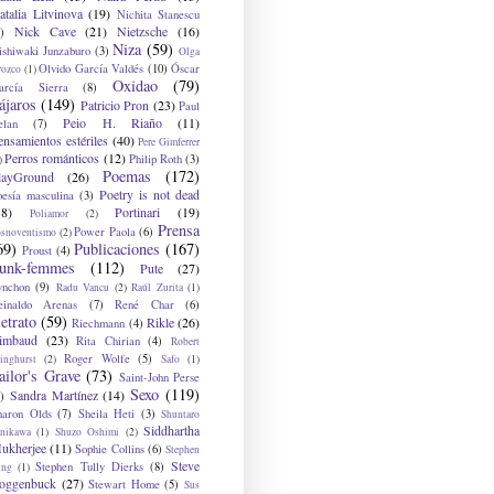
atalia Litvinova
(19)
Nichita Stanescu
Nick Cave
(21)
Nietzsche
(16)
)
Niza
(59)
ishiwaki Junzaburo
(3)
Olga
Olvido García Valdés
(10)
Óscar
rozco
(1)
Oxidao
(79)
arcía Sierra
(8)
ájaros
(149)
Patricio Pron
(23)
Paul
Peio H. Riaño
(11)
elan
(7)
ensamientos estériles
(40)
Pere Gimferrer
Perros románticos
(12)
Philip Roth
(3)
)
Poemas
(172)
layGround
(26)
Poetry is not dead
oesía masculina
(3)
38)
Portinari
(19)
Poliamor
(2)
Prensa
Power Paola
(6)
osnoventismo
(2)
69)
Publicaciones
(167)
Proust
(4)
unk-femmes
(112)
Pute
(27)
ynchon
(9)
Radu Vancu
(2)
Raúl Zurita
(1)
einaldo Arenas
(7)
René Char
(6)
etrato
(59)
Rikle
(26)
Riechmann
(4)
imbaud
(23)
Rita Chirian
(4)
Robert
Roger Wolfe
(5)
inghurst
(2)
Safo
(1)
ailor's Grave
(73)
Saint-John Perse
Sexo
(119)
Sandra Martínez
(14)
)
haron Olds
(7)
Sheila Heti
(3)
Shuntaro
Siddhartha
anikawa
(1)
Shuzo Oshimi
(2)
ukherjee
(11)
Sophie Collins
(6)
Stephen
Steve
Stephen Tully Dierks
(8)
ing
(1)
oggenbuck
(27)
Stewart Home
(5)
Sus