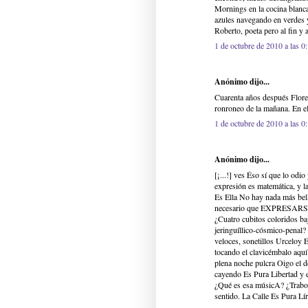
Mornings en la cocina blanc
azules navegando en verdes y
Roberto, poeta pero al fin y
1 de octubre de 2010 a las 0
Anónimo dijo...
Cuarenta años después Floren
ronroneo de la mañana. En el 
1 de octubre de 2010 a las 0
Anónimo dijo...
[¡...!] ves Éso sí que lo odio
expresión es matemática, y la
Es Ella No hay nada más bell
necesario que EXPRESARSE S
¿Cuatro cubitos coloridos ba
jeringuíllico-cósmico-penal? 
veloces, sonetillos Urceloy
tocando el clavicémbalo aquí
plena noche pulcra Oigo e
cayendo Es Pura Libertad y 
¿Qué es esa músicA? ¿Trabo 
sentido. La Calle Es Pura Lír