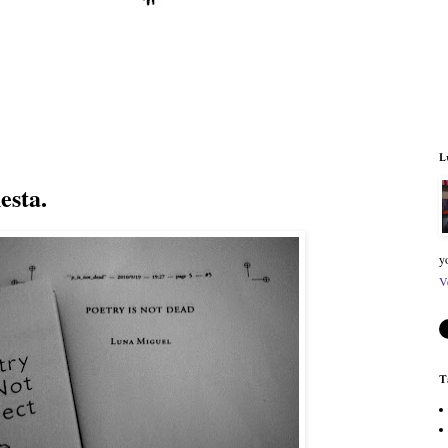
L
esta.
y
V
T