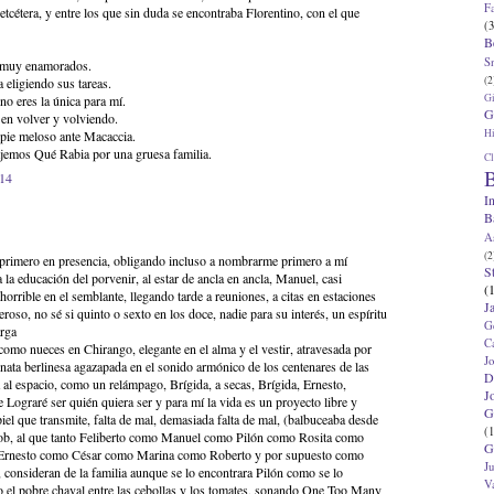
F
tcétera, y entre los que sin duda se encontraba Florentino, con el que
(3
B
S
n muy enamorados.
(2
 eligiendo sus tareas.
G
no eres la única para mí.
G
en volver y volviendo.
Hi
 pie meloso ante Macaccia.
ajemos Qué Rabia por una gruesa familia.
Cl
B
:14
I
B
A
(2
 primero en presencia, obligando incluso a nombrarme primero a mí
S
 a la educación del porvenir, al estar de ancla en ancla, Manuel, casi
(
 horrible en el semblante, llegando tarde a reuniones, a citas en estaciones
J
eroso, no sé si quinto o sexto en los doce, nadie para su interés, un espíritu
G
arga
C
omo nueces en Chirango, elegante en el alma y el vestir, atravesada por
J
nata berlinesa agazapada en el sonido armónico de los centenares de las
D
 al espacio, como un relámpago, Brígida, a secas, Brígida, Ernesto,
J
e Lograré ser quién quiera ser y para mí la vida es un proyecto libre y
G
 piel que transmite, falta de mal, demasiada falta de mal, (balbuceaba desde
(1
ob, al que tanto Feliberto como Manuel como Pilón como Rosita como
G
Ernesto como César como Marina como Roberto y por supuesto como
J
consideran de la familia aunque se lo encontrara Pilón como se lo
V
 el pobre chaval entre las cebollas y los tomates, sonando One Too Many