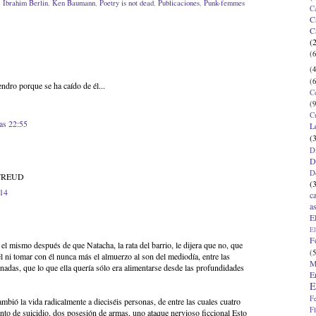
,
Ibrahim Berlin
,
Ken Baumann
,
Poetry is not dead
,
Publicaciones
,
Punk-femmes
C
C
C
(
(6
(4
(6
ndro porque se ha caído de él...
C
(9
C
las 22:55
L
(
D
D
D
FREUD
(
:14
c
a
E
El
F
el mismo después de que Natacha, la rata del barrio, le dijera que no, que
(5
l ni tomar con él nunca más el almuerzo al son del mediodía, entre las
M
adas, que lo que ella quería sólo era alimentarse desde las profundidades
E
E
F
ambió la vida radicalmente a dieciséis personas, de entre las cuales cuatro
F
ento de suicidio, dos posesión de armas, uno ataque nervioso ficcional Esto