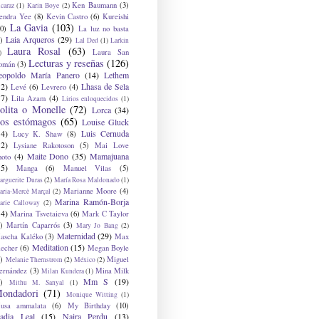
Ken Baumann
(3)
caraz
(1)
Karin Boye
(2)
endra Yee
(8)
Kevin Castro
(6)
Kureishi
La Gavia
(103)
0)
La luz no basta
Laia Arqueros
(29)
)
Lal Ded
(1)
Larkin
Laura Rosal
(63)
Laura San
)
Lecturas y reseñas
(126)
omán
(3)
eopoldo María Panero
(14)
Lethem
12)
Lhasa de Sela
Levé
(6)
Levrero
(4)
17)
Lila Azam
(4)
Lirios enloquecidos
(1)
olita o Monelle
(72)
Lorca
(34)
os estómagos
(65)
Louise Gluck
14)
Luis Cernuda
Lucy K. Shaw
(8)
12)
Lysiane Rakotoson
(5)
Mai Love
Maite Dono
(35)
Mamajuana
hoto
(4)
15)
Manga
(6)
Manuel Vilas
(5)
rguerite Duras
(2)
María Rosa Maldonado
(1)
Marianne Moore
(4)
ria-Mercè Marçal
(2)
Marina Ramón-Borja
arie Calloway
(2)
14)
Marina Tsvetaieva
(6)
Mark C Taylor
)
Martín Caparrós
(3)
Mary Jo Bang
(2)
Maternidad
(29)
ascha Kaléko
(3)
Max
Meditation
(15)
lecher
(6)
Megan Boyle
)
Miguel
Melanie Thernstrom
(2)
México
(2)
ernández
(3)
Mina Milk
Milan Kundera
(1)
Mm S
(19)
)
Mithu M. Sanyal
(1)
ondadori
(71)
Monique Witting
(1)
usa ammalata
(6)
My Birthday
(10)
adia Leal
(15)
Naira Perdu
(13)