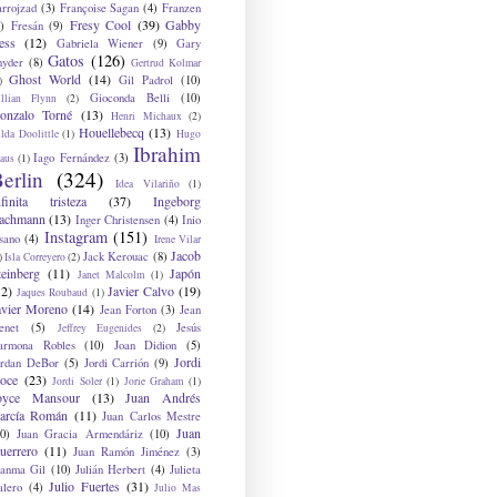
arrojzad
(3)
Françoise Sagan
(4)
Franzen
Fresy Cool
(39)
Gabby
)
Fresán
(9)
ess
(12)
Gabriela Wiener
(9)
Gary
Gatos
(126)
nyder
(8)
Gertrud Kolmar
Ghost World
(14)
Gil Padrol
(10)
)
Gioconda Belli
(10)
illian Flynn
(2)
onzalo Torné
(13)
Henri Michaux
(2)
Houellebecq
(13)
lda Doolittle
(1)
Hugo
Ibrahim
Iago Fernández
(3)
aus
(1)
erlin
(324)
Idea Vilariño
(1)
nfinita tristeza
(37)
Ingeborg
achmann
(13)
Inger Christensen
(4)
Inio
Instagram
(151)
sano
(4)
Irene Vilar
Jacob
Jack Kerouac
(8)
)
Isla Correyero
(2)
teinberg
(11)
Japón
Janet Malcolm
(1)
12)
Javier Calvo
(19)
Jaques Roubaud
(1)
avier Moreno
(14)
Jean Forton
(3)
Jean
enet
(5)
Jesús
Jeffrey Eugenides
(2)
armona Robles
(10)
Joan Didion
(5)
Jordi
ordan DeBor
(5)
Jordi Carrión
(9)
oce
(23)
Jordi Soler
(1)
Jorie Graham
(1)
oyce Mansour
(13)
Juan Andrés
arcía Román
(11)
Juan Carlos Mestre
Juan
0)
Juan Gracia Armendáriz
(10)
uerrero
(11)
Juan Ramón Jiménez
(3)
uanma Gil
(10)
Julián Herbert
(4)
Julieta
Julio Fuertes
(31)
alero
(4)
Julio Mas