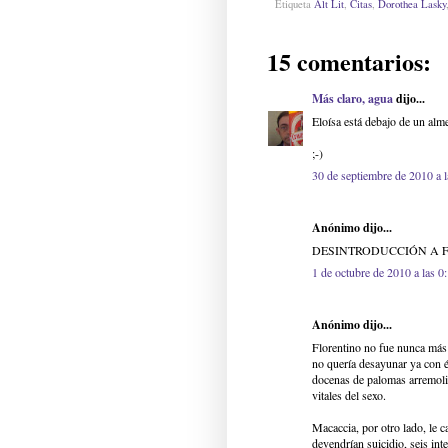
Etiqueta
Alt Lit
,
Citas
,
Dorothea Lasky
15 comentarios:
Más claro, agua
dijo...
Eloísa está debajo de un alme
;-)
30 de septiembre de 2010 a 
Anónimo dijo...
DESINTRODUCCIÓN A 
1 de octubre de 2010 a las 0
Anónimo dijo...
Florentino no fue nunca más 
no quería desayunar ya con é
docenas de palomas arremolin
vitales del sexo.
Macaccia, por otro lado, le c
devendrían suicidio, seis int