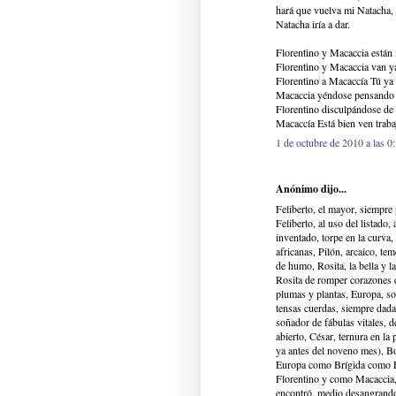
hará que vuelva mi Natacha, e
Natacha iría a dar.
Florentino y Macaccia está
Florentino y Macaccia van ya
Florentino a Macaccía Tú ya 
Macaccia yéndose pensando 
Florentino disculpándose de
Macaccía Está bien ven trab
1 de octubre de 2010 a las 0
Anónimo dijo...
Feliberto, el mayor, siempre
Feliberto, al uso del listado,
inventado, torpe en la curva,
africanas, Pilón, arcaico, tem
de humo, Rosita, la bella y l
Rosita de romper corazones c
plumas y plantas, Europa, so
tensas cuerdas, siempre dada
soñador de fábulas vitales, d
abierto, César, ternura en la
ya antes del noveno mes), B
Europa como Brígida como 
Florentino y como Macaccia, 
encontró, medio desangrando