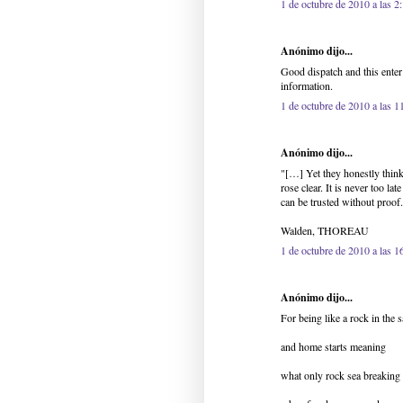
1 de octubre de 2010 a las 2
Anónimo dijo...
Good dispatch and this ente
information.
1 de octubre de 2010 a las 1
Anónimo dijo...
"[…] Yet they honestly think 
rose clear. It is never too l
can be trusted without proof
Walden, THOREAU
1 de octubre de 2010 a las 1
Anónimo dijo...
For being like a rock in the s
and home starts meaning
what only rock sea breakin