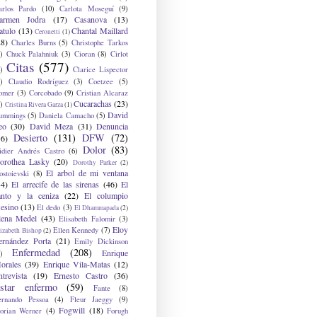
arlos Pardo
(10)
Carlota Moseguí
(9)
armen Jodra
(17)
Casanova
(13)
atulo
(13)
Chantal Maillard
Ceronetti
(1)
28)
Charles Burns
(5)
Christophe Tarkos
)
Chuck Palahniuk
(3)
Cioran
(8)
Cirlot
Citas
(577)
)
Clarice Lispector
)
Claudio Rodríguez
(3)
Coetzee
(5)
omer
(3)
Corcobado
(9)
Cristian Alcaraz
Cucarachas
(23)
)
Cristina Rivera Garza
(1)
David
ummings
(5)
Daniela Camacho
(5)
eo
(30)
David Meza
(31)
Denuncia
Desierto
(131)
DFW
(72)
36)
Dolor
(83)
idier Andrés Castro
(6)
orothea Lasky
(20)
Dorothy Parker
(2)
El arbol de mi ventana
ostoievski
(8)
34)
El arrecife de las sirenas
(46)
El
anto y la ceniza
(22)
El columpio
sesino
(13)
El dedo
(3)
El Dhammapada
(2)
lena Medel
(43)
Elisabeth Falomir
(3)
Eloy
Ellen Kennedy
(7)
izabeth Bishop
(2)
ernández Porta
(21)
Emily Dickinson
Enfermedad
(208)
Enrique
)
orales
(39)
Enrique Vila-Matas
(12)
ntrevista
(19)
Ernesto Castro
(36)
star enfermo
(59)
Fante
(8)
ernando Pessoa
(4)
Fleur Jaeggy
(9)
Fogwill
(18)
lorian Werner
(4)
Forugh