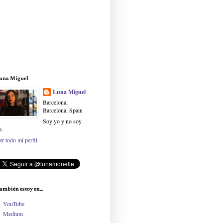
una Miguel
Luna Miguel
Barcelona,
Barcelona, Spain
Soy yo y no soy
o.
er todo mi perfil
ambién estoy en...
YouTube
Medium