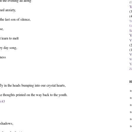
 the evening all along
(1
T
med anxiety,
(
(
the last son of silence,
T
U
se,
Si
V
 learn to melt
V
(
by day song,
(
V
iness
W
Ya
Zi
H
 fly in the heads bumping into our crystal hearts,
ke thoughts printed on the way back to the youth.
6:43
s shadows,