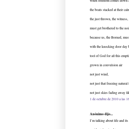
when freedom comes down at
the boats stacked at their cal
the just thrown, the witness, 
must get brothered to the noi
because us, the Borned, must
with the knocking door day 
tool of God for all this empt
grown in convulsion air
not just wind,
not just that freezing natural
not just skies fading away li
1 de octubre de 2010 a las 1
Anónimo dijo...
I’m talking about life and it