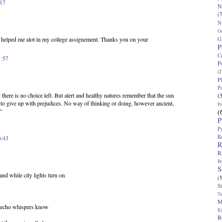
:17
N
(7
N
O
r helped me alot in my college assignement. Thanks you on your
G
P
C
1:57
P
(2
P
P
(
there is no choice left. But alert and healthy natures remember that the sun
ate to give up with prejudices. No way of thinking or doing, however ancient,
P
(
."
P
P
R
6:43
R
R
Br
S
and while city lights turn on
(5
S
T
M
g echo whispers know
K
R