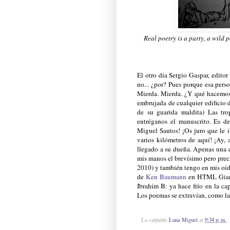
Real poetry is a party, a wild
El otro día Sergio Gaspar, edit
no... ¿por? Pues porque esa per
Mierda. Mierda. ¿Y qué hacemos?
embrujada de cualquier edificio 
de su guarida maldita) Las tro
entréganos el manuscrito. Es d
Miguel Santos! ¡Os juro que le i
varios kilómetros de aquí! ¡Ay, 
llegado a su dueña. Apenas una c
mis manos el brevísimo pero pre
2010) y también tengo en mis oí
de
Ken Baumann
en HTML Giant 
Ibrahím B: ya hace frío en la ca
Los poemas se extravían, como las
La culpable
Luna Miguel
at
9:34 p. m.