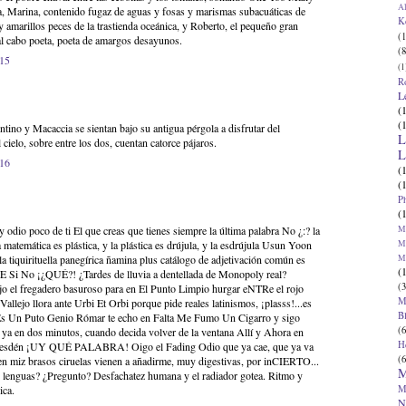
Al
a, Marina, contenido fugaz de aguas y fosas y marismas subacuáticas de
K
 amarillos peces de la trastienda oceánica, y Roberto, el pequeño gran
(1
 al cabo poeta, poeta de amargos desayunos.
(8
:15
(1
R
L
(
(
tino y Macaccia se sientan bajo su antigua pérgola a disfrutar del
L
cielo, sobre entre los dos, cuentan catorce pájaros.
L
:16
(
(
P
(
Ma
 y odio poco de ti El que creas que tienes siempre la última palabra No ¿:? la
Ma
 matemática es plástica, y la plástica es drújula, y la esdrújula Usun Yoon
M
a tiquirituella panegírica ñamina plus catálogo de adjetivación común es
(
i No ¡¿QUÉ?! ¿Tardes de lluvia a dentellada de Monopoly real?
(3
jo el fregadero basuroso para en El Punto Limpio hurgar eNTRe el rojo
M
Vallejo llora ante Urbi Et Orbi porque pide reales latinismos, ¡plasss!...es
B
 Es Un Puto Genio Rómar te echo en Falta Me Fumo Un Cigarro y sigo
(6
 ya en dos minutos, cuando decida volver de la ventana Allí y Ahora en
H
l desdén ¡UY QUÉ PALABRA! Oigo el Fading Odio que ya cae, que ya va
(6
en miz brasos ciruelas vienen a añadirme, muy digestivas, por inCIERTO...
M
lenguas? ¿Pregunto? Desfachatez humana y el radiador gotea. Ritmo y
M
ica.
N