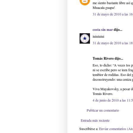
me siento bastante libre así 
Muacala guapa!
31 de mayo de 2010 a las 16
costa sin mar
dijo...
iuiuiuiui
31 de mayo de 2010 a las 18
Tomás Rivero dijo...
Eso, lo dicho: “A veces los p
ni se escribe pero se leen fr
temblor de rodillas. Eso del 
deconstruyendo: una ceniza p
Viva Mayakovsky, a pesar de
Tomás Rivero.
4 de junio de 2010 a las 11:
Publicar un comentario
Entrada más reciente
Suscribirse a:
Enviar comentarios (At