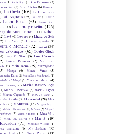
Ken Baumann
(3)
caraz
(1)
Karin Boye
(2)
endra Yee
(8)
Kevin Castro
(6)
Kureishi
La Gavia
(103)
0)
La luz no basta
Laia Arqueros
(29)
)
Lal Ded
(1)
Larkin
Laura Rosal
(63)
Laura San
)
Lecturas y reseñas
(126)
omán
(3)
eopoldo María Panero
(14)
Lethem
12)
Lhasa de Sela
Levé
(6)
Levrero
(4)
17)
Lila Azam
(4)
Lirios enloquecidos
(1)
olita o Monelle
(72)
Lorca
(34)
os estómagos
(65)
Louise Gluck
14)
Luis Cernuda
Lucy K. Shaw
(8)
12)
Lysiane Rakotoson
(5)
Mai Love
Maite Dono
(35)
Mamajuana
hoto
(4)
15)
Manga
(6)
Manuel Vilas
(5)
rguerite Duras
(2)
María Rosa Maldonado
(1)
Marianne Moore
(4)
ria-Mercè Marçal
(2)
Marina Ramón-Borja
arie Calloway
(2)
14)
Marina Tsvetaieva
(6)
Mark C Taylor
)
Martín Caparrós
(3)
Mary Jo Bang
(2)
Maternidad
(29)
ascha Kaléko
(3)
Max
Meditation
(15)
lecher
(6)
Megan Boyle
)
Miguel
Melanie Thernstrom
(2)
México
(2)
ernández
(3)
Mina Milk
Milan Kundera
(1)
Mm S
(19)
)
Mithu M. Sanyal
(1)
ondadori
(71)
Monique Witting
(1)
usa ammalata
(6)
My Birthday
(10)
adia Leal
(15)
Naira Perdu
(13)