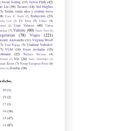
Susan Sontag
(13)
Sylvia Plath
(42)
)
ao Lin
(39)
Tavares
(14)
Ted Hughes
33)
Tenían veinte años y estaban locos
48)
Traducción
(23)
Tracy K. Smith
(2)
TS Eliot
(5)
Ulises
(4)
risha Low
(2)
Unai Velasco
(40)
Upton
mbral
(2)
Valente
(60)
nclair
(7)
Vanity Dust
(2)
egetarian
(78)
Viajes
(221)
icente Aleixandre
(11)
Virginia Woolf
27)
Vladimir Nabokov
Vlad Pojoga
(5)
17)
VLM
(14)
Voces invitadas
(15)
ollmann
(22)
Wallace Stevens
(4)
XIo
(24)
hitman
(1)
Yanis Varoufakis
(1)
nnis Ritsos
(7)
Young European Poets
(6)
Zombie
(18)
drou
(1)
e dicho...
20
(1)
►
19
(2)
►
17
(1)
►
16
(16)
►
15
(47)
►
14
(87)
►