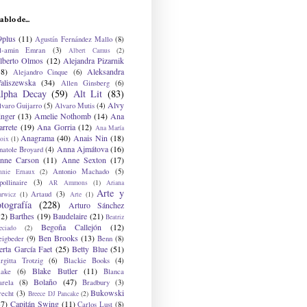
ablo de...
9plus
(11)
Agustín Fernández Mallo
(8)
l-amin Emran
(3)
Albert Camus
(2)
lberto Olmos
(12)
Alejandra Pizarnik
38)
Aleksandra
Alejandro Cinque
(6)
aliszewska
(34)
Allen Ginsberg
(6)
lpha Decay
(59)
Alt Lit
(83)
Alvy
lvaro Guijarro
(5)
Alvaro Mutis
(4)
inger
(13)
Amelie Nothomb
(14)
Ana
arrete
(19)
Ana Gorria
(12)
Ana María
Anagrama
(40)
Anais Nin
(18)
oix
(1)
Anna Ajmátova
(16)
natole Broyard
(4)
nne Carson
(11)
Anne Sexton
(17)
Antonio Machado
(5)
nnie Ernaux
(2)
ollinaire
(3)
AR Ammons
(1)
Ariana
Arte y
Artaud
(3)
arwicz
(1)
Arte
(1)
otografía
(228)
Arturo Sánchez
12)
Barthes
(19)
Baudelaire
(21)
Beatriz
Begoña Callejón
(12)
eciado
(2)
Ben Brooks
(13)
eigbeder
(9)
Benn
(8)
erta García Faet
(25)
Betty Blue
(51)
irgitta Trotzig
(6)
Blackie Books
(4)
Blake Butler
(11)
lake
(6)
Blanca
Bolaño
(47)
arela
(8)
Bradbury
(3)
Bukowski
recht
(3)
Breece DJ Pancake
(2)
37)
Capitán Swing
(11)
Carlos Lust
(8)