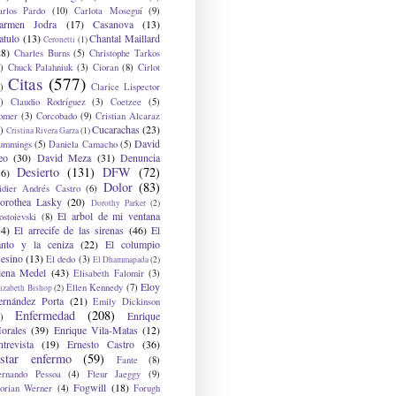
arlos Pardo
(10)
Carlota Moseguí
(9)
armen Jodra
(17)
Casanova
(13)
atulo
(13)
Chantal Maillard
Ceronetti
(1)
28)
Charles Burns
(5)
Christophe Tarkos
)
Chuck Palahniuk
(3)
Cioran
(8)
Cirlot
Citas
(577)
)
Clarice Lispector
)
Claudio Rodríguez
(3)
Coetzee
(5)
omer
(3)
Corcobado
(9)
Cristian Alcaraz
Cucarachas
(23)
)
Cristina Rivera Garza
(1)
David
ummings
(5)
Daniela Camacho
(5)
eo
(30)
David Meza
(31)
Denuncia
Desierto
(131)
DFW
(72)
36)
Dolor
(83)
idier Andrés Castro
(6)
orothea Lasky
(20)
Dorothy Parker
(2)
El arbol de mi ventana
ostoievski
(8)
34)
El arrecife de las sirenas
(46)
El
anto y la ceniza
(22)
El columpio
sesino
(13)
El dedo
(3)
El Dhammapada
(2)
lena Medel
(43)
Elisabeth Falomir
(3)
Eloy
Ellen Kennedy
(7)
izabeth Bishop
(2)
ernández Porta
(21)
Emily Dickinson
Enfermedad
(208)
Enrique
)
orales
(39)
Enrique Vila-Matas
(12)
ntrevista
(19)
Ernesto Castro
(36)
star enfermo
(59)
Fante
(8)
ernando Pessoa
(4)
Fleur Jaeggy
(9)
Fogwill
(18)
lorian Werner
(4)
Forugh