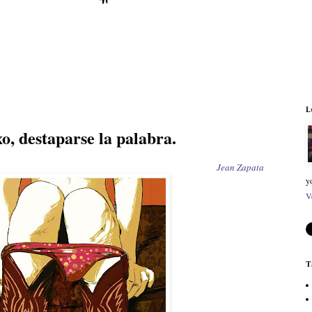
L
xo, destaparse la palabra.
Jean Zapata
y
V
T