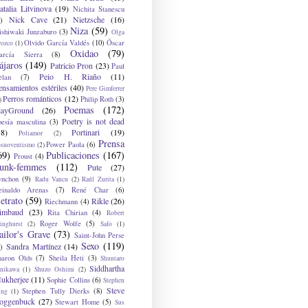
atalia Litvinova
(19)
Nichita Stanescu
Nick Cave
(21)
Nietzsche
(16)
)
Niza
(59)
ishiwaki Junzaburo
(3)
Olga
Olvido García Valdés
(10)
Óscar
rozco
(1)
Oxidao
(79)
arcía Sierra
(8)
ájaros
(149)
Patricio Pron
(23)
Paul
Peio H. Riaño
(11)
elan
(7)
ensamientos estériles
(40)
Pere Gimferrer
Perros románticos
(12)
Philip Roth
(3)
)
Poemas
(172)
layGround
(26)
Poetry is not dead
oesía masculina
(3)
38)
Portinari
(19)
Poliamor
(2)
Prensa
Power Paola
(6)
osnoventismo
(2)
69)
Publicaciones
(167)
Proust
(4)
unk-femmes
(112)
Pute
(27)
ynchon
(9)
Radu Vancu
(2)
Raúl Zurita
(1)
einaldo Arenas
(7)
René Char
(6)
etrato
(59)
Rikle
(26)
Riechmann
(4)
imbaud
(23)
Rita Chirian
(4)
Robert
Roger Wolfe
(5)
inghurst
(2)
Safo
(1)
ailor's Grave
(73)
Saint-John Perse
Sexo
(119)
Sandra Martínez
(14)
)
haron Olds
(7)
Sheila Heti
(3)
Shuntaro
Siddhartha
anikawa
(1)
Shuzo Oshimi
(2)
ukherjee
(11)
Sophie Collins
(6)
Stephen
Steve
Stephen Tully Dierks
(8)
ing
(1)
oggenbuck
(27)
Stewart Home
(5)
Sus