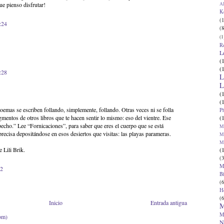
Al
que pienso disfrutar!
K
(1
:24
(8
(1
R
L
(
(
:28
L
L
(
(
oemas se escriben follando, simplemente, follando. Otras veces ni se folla
P
(
agmentos de otros libros que te hacen sentir lo mismo: eso del vientre. Ese
pecho.” Lee “Fornicaciones”, para saber que eres el cuerpo que se está
Ma
recisa depositándose en esos desiertos que visitas: las playas parameras.
Ma
M
(
 Lili Brik.
(3
M
52
B
(6
H
(6
Inicio
Entrada antigua
M
M
om)
N