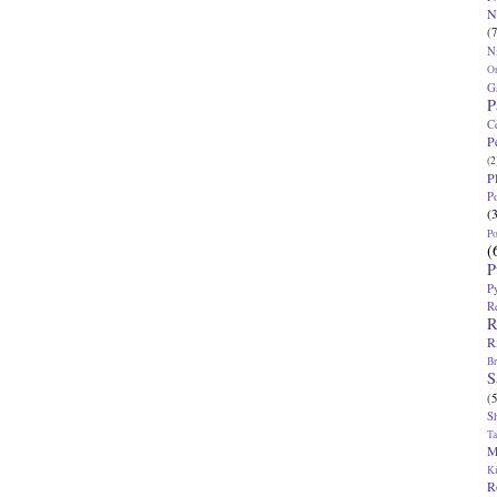
N
(7
N
O
G
P
C
P
(2
P
P
(
P
(
P
P
R
R
R
Br
S
(5
S
T
M
K
R