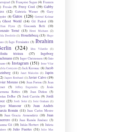
arrojzad
(3)
Françoise Sagan
(4)
Franzen
Fresy Cool
(39)
Gabby
)
Fresán
(9)
ess
(12)
Gabriela Wiener
(9)
Gary
Gatos
(126)
nyder
(8)
Gertrud Kolmar
Ghost World
(14)
Gil Padrol
(10)
)
Gioconda Belli
(10)
illian Flynn
(2)
onzalo Torné
(13)
Henri Michaux
(2)
Houellebecq
(13)
lda Doolittle
(1)
Hugo
Ibrahim
Iago Fernández
(3)
aus
(1)
erlin
(324)
Idea Vilariño
(1)
nfinita tristeza
(37)
Ingeborg
achmann
(13)
Inger Christensen
(4)
Inio
Instagram
(151)
sano
(4)
Irene Vilar
Jacob
Jack Kerouac
(8)
)
Isla Correyero
(2)
teinberg
(11)
Japón
Janet Malcolm
(1)
12)
Javier Calvo
(19)
Jaques Roubaud
(1)
avier Moreno
(14)
Jean Forton
(3)
Jean
enet
(5)
Jesús
Jeffrey Eugenides
(2)
armona Robles
(10)
Joan Didion
(5)
Jordi
ordan DeBor
(5)
Jordi Carrión
(9)
oce
(23)
Jordi Soler
(1)
Jorie Graham
(1)
oyce Mansour
(13)
Juan Andrés
arcía Román
(11)
Juan Carlos Mestre
Juan
0)
Juan Gracia Armendáriz
(10)
uerrero
(11)
Juan Ramón Jiménez
(3)
uanma Gil
(10)
Julián Herbert
(4)
Julieta
Julio Fuertes
(31)
alero
(4)
Julio Mas