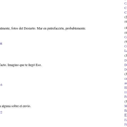
C
C
C
(
(6
(4
almente, fotos del Desierto. Mar en putrefacción, probablemente.
(6
C
(9
08
C
L
(
D
D
acto. Imagino que te llegó Eso.
D
(
c
a
16
E
El
F
(5
M
 alguna sobre el envio.
E
22
E
F
F