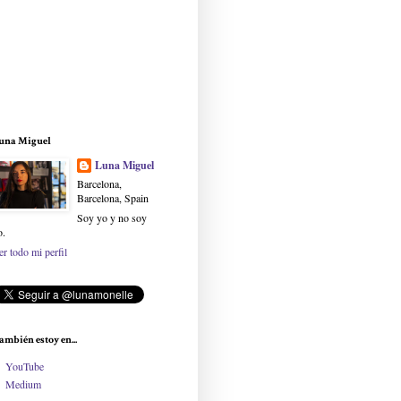
una Miguel
Luna Miguel
Barcelona,
Barcelona, Spain
Soy yo y no soy
o.
er todo mi perfil
ambién estoy en...
YouTube
Medium