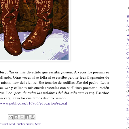
H
8
A
A
(
W
A
A
S
C
M
A
A
ibir
follar
es más divertido que escribir
poema
. A veces los poemas se
A
Ap
llando. Otras veces ni se folla ni se escribe pero se leen fragmentos de
H
lo mismo:
eso
del vientre. Ese temblor de rodillas.
Eso
del pecho. Leo a
f
ra voz
y caliento mis cuerdas vocales con su último poemario, recién
(
tos
. Leo:
pero de todas las palabras del día sólo una es voz
. Escribo:
Pr
sin vergüenza los cuadernos de otro tiempo.
B
//www.publico.es/316706/educacion/sexual
B
B
B
V
B
 is not dead
,
Publicaciones
,
Sexo
(