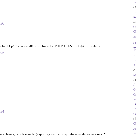
F
(3
B
S
(2
:30
G
G
Hi
Cl
ículo del público que allí no se hacerlo: MUY BIEN, LUNA. Se sale :)
B
:26
I
B
A
(2
S
(
J
G
C
J
D
J
:34
G
(1
G
J
V
ano laaargo e interesante (espero), que me he quedado ya de vacaciones. Y