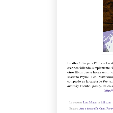
Escribo
follar
para Público. Escr
escriben follando, simplemente, fo
otros libros que te hacen sentir 
Mariano Peyrou. Leo:
Temperatu
comprado en la caseta de
Pre-tex
anarchy
. Escribo:
poetry
. Releo 
http:
La culpable
Luna Miguel
at
1:11 a. m.
Etiqueta
Arte y fotografía
,
Citas
,
Poetry