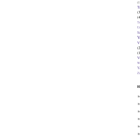
(1
T
(
(
T
U
Si
V
V
(
(
V
W
Ya
Zi
H