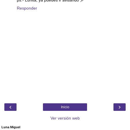
ps.- Lunita, ya puedes ir avisando ;P
Responder
‹
›
Inicio
Ver versión web
Luna Miguel