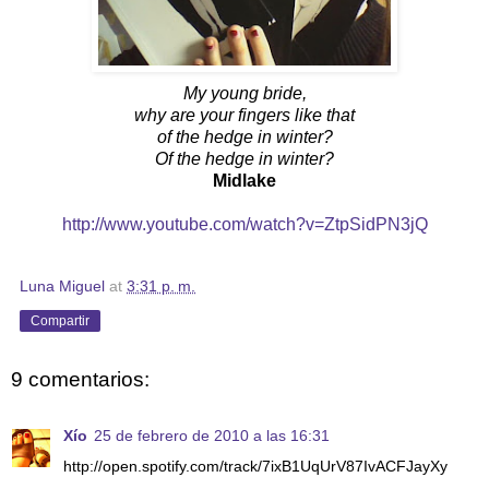
My young bride,
why are your fingers like that
of the hedge in winter?
Of the hedge in winter?
Midlake
http://www.youtube.com/watch?v=ZtpSidPN3jQ
Luna Miguel
at
3:31 p. m.
Compartir
9 comentarios:
Xío
25 de febrero de 2010 a las 16:31
http://open.spotify.com/track/7ixB1UqUrV87IvACFJayXy