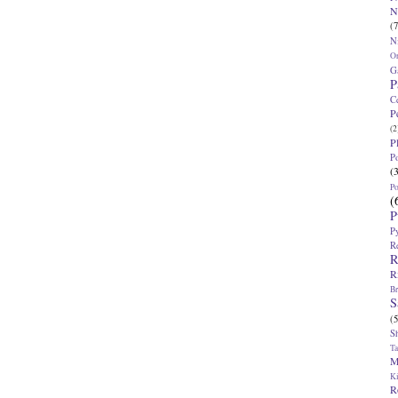
N
(7
N
O
G
P
C
P
(2
P
P
(
P
(
P
P
R
R
R
Br
S
(5
S
T
M
K
R