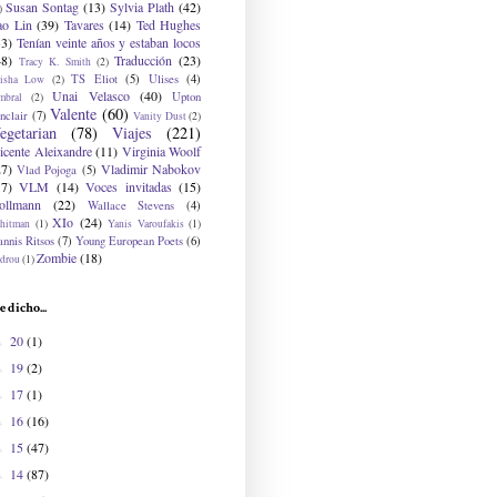
Susan Sontag
(13)
Sylvia Plath
(42)
)
ao Lin
(39)
Tavares
(14)
Ted Hughes
33)
Tenían veinte años y estaban locos
48)
Traducción
(23)
Tracy K. Smith
(2)
TS Eliot
(5)
Ulises
(4)
risha Low
(2)
Unai Velasco
(40)
Upton
mbral
(2)
Valente
(60)
nclair
(7)
Vanity Dust
(2)
egetarian
(78)
Viajes
(221)
icente Aleixandre
(11)
Virginia Woolf
27)
Vladimir Nabokov
Vlad Pojoga
(5)
17)
VLM
(14)
Voces invitadas
(15)
ollmann
(22)
Wallace Stevens
(4)
XIo
(24)
hitman
(1)
Yanis Varoufakis
(1)
nnis Ritsos
(7)
Young European Poets
(6)
Zombie
(18)
drou
(1)
e dicho...
20
(1)
►
19
(2)
►
17
(1)
►
16
(16)
►
15
(47)
►
14
(87)
►