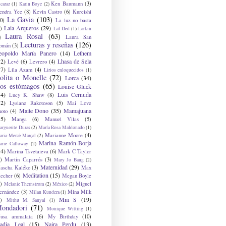
Ken Baumann
(3)
caraz
(1)
Karin Boye
(2)
endra Yee
(8)
Kevin Castro
(6)
Kureishi
La Gavia
(103)
0)
La luz no basta
Laia Arqueros
(29)
)
Lal Ded
(1)
Larkin
Laura Rosal
(63)
Laura San
)
Lecturas y reseñas
(126)
omán
(3)
eopoldo María Panero
(14)
Lethem
12)
Lhasa de Sela
Levé
(6)
Levrero
(4)
17)
Lila Azam
(4)
Lirios enloquecidos
(1)
olita o Monelle
(72)
Lorca
(34)
os estómagos
(65)
Louise Gluck
14)
Luis Cernuda
Lucy K. Shaw
(8)
12)
Lysiane Rakotoson
(5)
Mai Love
Maite Dono
(35)
Mamajuana
hoto
(4)
15)
Manga
(6)
Manuel Vilas
(5)
rguerite Duras
(2)
María Rosa Maldonado
(1)
Marianne Moore
(4)
ria-Mercè Marçal
(2)
Marina Ramón-Borja
arie Calloway
(2)
14)
Marina Tsvetaieva
(6)
Mark C Taylor
)
Martín Caparrós
(3)
Mary Jo Bang
(2)
Maternidad
(29)
ascha Kaléko
(3)
Max
Meditation
(15)
lecher
(6)
Megan Boyle
)
Miguel
Melanie Thernstrom
(2)
México
(2)
ernández
(3)
Mina Milk
Milan Kundera
(1)
Mm S
(19)
)
Mithu M. Sanyal
(1)
ondadori
(71)
Monique Witting
(1)
usa ammalata
(6)
My Birthday
(10)
adia Leal
(15)
Naira Perdu
(13)