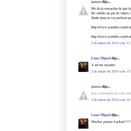
janusz
dijo...
Me da la sensación de que la
He subido un par de vídeos a
Maite tiene la voz perfecta p
http://www.youtube.com/
http://www.youtube.com/w
2 de marzo de 2010 a las 12
Luna Miguel
dijo...
A mí me encanta!
2 de marzo de 2010 a las 15
janusz
dijo...
Este comentario ha sido elim
2 de marzo de 2010 a las 16
Luna Miguel
dijo...
Muchas gracias Luckast!!!!!