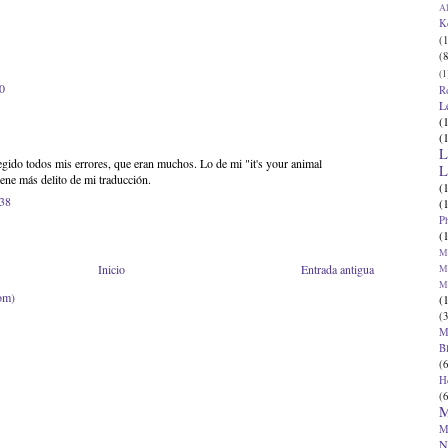
Al
K
(1
(8
(1
40
R
L
(
(
L
gido todos mis errores, que eran muchos. Lo de mi "it's your animal
L
tiene más delito de mi traducción.
(
:38
(
P
(
Ma
Inicio
Entrada antigua
Ma
M
om)
(
(3
M
B
(6
H
(6
M
M
N