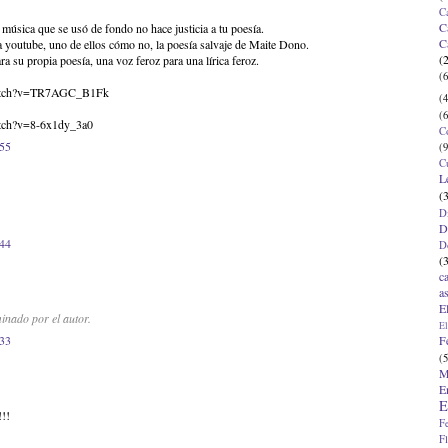
C
C
 música que se usó de fondo no hace justicia a tu poesía.
C
 youtube, uno de ellos cómo no, la poesía salvaje de Maite Dono.
(
ara su propia poesía, una voz feroz para una lírica feroz.
(6
watch?v=TR7AGC_B1Fk
(4
(6
atch?v=8-6x1dy_3a0
C
:55
(9
C
L
(
D
D
:44
D
(
c
a
E
inado por el autor.
El
F
:33
(5
M
E
E
!!!
F
F