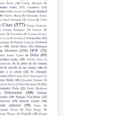
arlos Pardo
(10)
Carlota Moseguí
(9)
armen Jodra
(17)
Casanova
(13)
atulo
(13)
Chantal Maillard
Ceronetti
(1)
28)
Charles Burns
(5)
Christophe Tarkos
)
Chuck Palahniuk
(3)
Cioran
(8)
Cirlot
Citas
(577)
)
Clarice Lispector
)
Claudio Rodríguez
(3)
Coetzee
(5)
omer
(3)
Corcobado
(9)
Cristian Alcaraz
Cucarachas
(23)
)
Cristina Rivera Garza
(1)
David
ummings
(5)
Daniela Camacho
(5)
eo
(30)
David Meza
(31)
Denuncia
Desierto
(131)
DFW
(72)
36)
Dolor
(83)
idier Andrés Castro
(6)
orothea Lasky
(20)
Dorothy Parker
(2)
El arbol de mi ventana
ostoievski
(8)
34)
El arrecife de las sirenas
(46)
El
anto y la ceniza
(22)
El columpio
sesino
(13)
El dedo
(3)
El Dhammapada
(2)
lena Medel
(43)
Elisabeth Falomir
(3)
Eloy
Ellen Kennedy
(7)
izabeth Bishop
(2)
ernández Porta
(21)
Emily Dickinson
Enfermedad
(208)
Enrique
)
orales
(39)
Enrique Vila-Matas
(12)
ntrevista
(19)
Ernesto Castro
(36)
star enfermo
(59)
Fante
(8)
ernando Pessoa
(4)
Fleur Jaeggy
(9)
Fogwill
(18)
lorian Werner
(4)
Forugh