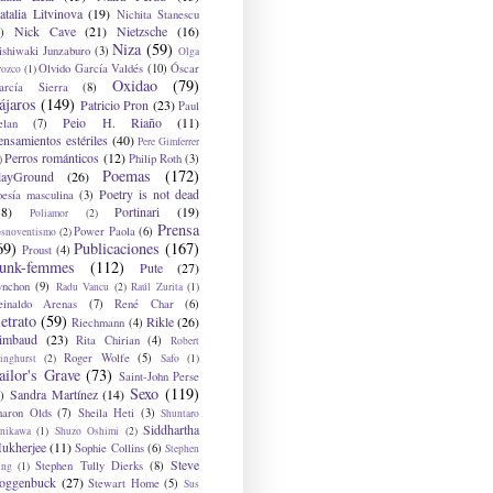
atalia Litvinova
(19)
Nichita Stanescu
Nick Cave
(21)
Nietzsche
(16)
)
Niza
(59)
ishiwaki Junzaburo
(3)
Olga
Olvido García Valdés
(10)
Óscar
rozco
(1)
Oxidao
(79)
arcía Sierra
(8)
ájaros
(149)
Patricio Pron
(23)
Paul
Peio H. Riaño
(11)
elan
(7)
ensamientos estériles
(40)
Pere Gimferrer
Perros románticos
(12)
Philip Roth
(3)
)
Poemas
(172)
layGround
(26)
Poetry is not dead
oesía masculina
(3)
38)
Portinari
(19)
Poliamor
(2)
Prensa
Power Paola
(6)
osnoventismo
(2)
69)
Publicaciones
(167)
Proust
(4)
unk-femmes
(112)
Pute
(27)
ynchon
(9)
Radu Vancu
(2)
Raúl Zurita
(1)
einaldo Arenas
(7)
René Char
(6)
etrato
(59)
Rikle
(26)
Riechmann
(4)
imbaud
(23)
Rita Chirian
(4)
Robert
Roger Wolfe
(5)
inghurst
(2)
Safo
(1)
ailor's Grave
(73)
Saint-John Perse
Sexo
(119)
Sandra Martínez
(14)
)
haron Olds
(7)
Sheila Heti
(3)
Shuntaro
Siddhartha
anikawa
(1)
Shuzo Oshimi
(2)
ukherjee
(11)
Sophie Collins
(6)
Stephen
Steve
Stephen Tully Dierks
(8)
ing
(1)
oggenbuck
(27)
Stewart Home
(5)
Sus