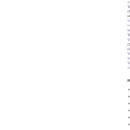
(1
T
(
(
T
U
Si
V
V
(
(
V
W
Ya
Zi
H