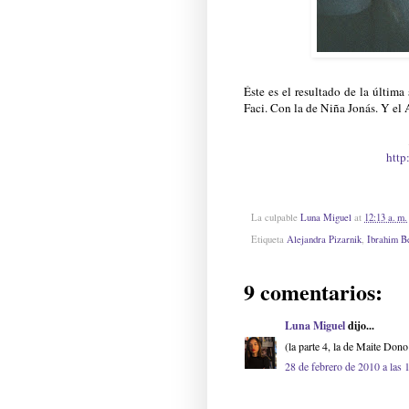
Éste es el resultado de la últi
Faci. Con la de Niña Jonás. Y el 
htt
La culpable
Luna Miguel
at
12:13 a. m.
Etiqueta
Alejandra Pizarnik
,
Ibrahim Be
9 comentarios:
Luna Miguel
dijo...
(la parte 4, la de Maite Don
28 de febrero de 2010 a las 