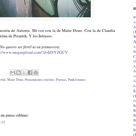
H
8
A
A
ma sesión de Autoroc. Mi voz con la de Maite Dono. Con la de Claudia
(
Alma de Pizarnik. Y los Intrusos.
W
A
No quiero ser fértil ni en primavera:
A
S
p://www.megaupload.com/?d=IZ9YZGCV
C
M
A
A
A
rlin
,
Maite Dono
,
Pensamientos estériles
,
Poemas
,
Punk-femmes
Ap
H
f
(
Pr
B
B
o me parece sublime)
B
B
1:12
V
B
(