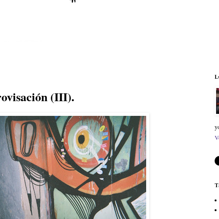
L
isación (III).
y
V
T