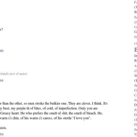
F
(3
B
S
(2
G
s?
G
Hi
Cl
B
:40
I
B
A
(2
inado por el autor.
S
(
:44
J
G
C
J
r than the other, so men stroke the bulkier one. They are clever, I think. It's
D
y bust, my purple tit of bites, of cold, of imperfection. Only you are
J
. Greasy heart. He who prefers the smell of shit, the smell of bleach. He,
G
warm (/) chin, of his warm (/) caress, of his sterile "I love you".
(1
G
xists.
J
:59
V