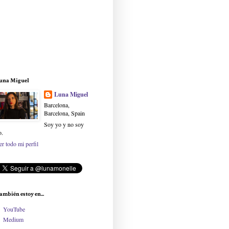
una Miguel
Luna Miguel
Barcelona,
Barcelona, Spain
Soy yo y no soy
o.
er todo mi perfil
ambién estoy en...
YouTube
Medium