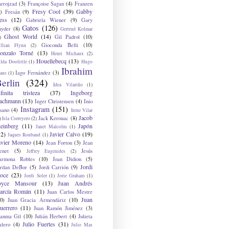
arrojzad
(3)
Françoise Sagan
(4)
Franzen
Fresy Cool
(39)
Gabby
)
Fresán
(9)
ess
(12)
Gabriela Wiener
(9)
Gary
Gatos
(126)
nyder
(8)
Gertrud Kolmar
Ghost World
(14)
Gil Padrol
(10)
)
Gioconda Belli
(10)
illian Flynn
(2)
onzalo Torné
(13)
Henri Michaux
(2)
Houellebecq
(13)
lda Doolittle
(1)
Hugo
Ibrahim
Iago Fernández
(3)
aus
(1)
erlin
(324)
Idea Vilariño
(1)
nfinita tristeza
(37)
Ingeborg
achmann
(13)
Inger Christensen
(4)
Inio
Instagram
(151)
sano
(4)
Irene Vilar
Jacob
Jack Kerouac
(8)
)
Isla Correyero
(2)
teinberg
(11)
Japón
Janet Malcolm
(1)
12)
Javier Calvo
(19)
Jaques Roubaud
(1)
avier Moreno
(14)
Jean Forton
(3)
Jean
enet
(5)
Jesús
Jeffrey Eugenides
(2)
armona Robles
(10)
Joan Didion
(5)
Jordi
ordan DeBor
(5)
Jordi Carrión
(9)
oce
(23)
Jordi Soler
(1)
Jorie Graham
(1)
oyce Mansour
(13)
Juan Andrés
arcía Román
(11)
Juan Carlos Mestre
Juan
0)
Juan Gracia Armendáriz
(10)
uerrero
(11)
Juan Ramón Jiménez
(3)
uanma Gil
(10)
Julián Herbert
(4)
Julieta
Julio Fuertes
(31)
alero
(4)
Julio Mas