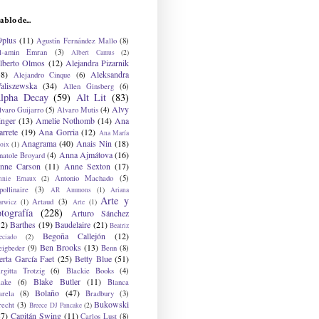
ablo de...
9plus
(11)
Agustín Fernández Mallo
(8)
l-amin Emran
(3)
Albert Camus
(2)
lberto Olmos
(12)
Alejandra Pizarnik
38)
Aleksandra
Alejandro Cinque
(6)
aliszewska
(34)
Allen Ginsberg
(6)
lpha Decay
(59)
Alt Lit
(83)
Alvy
lvaro Guijarro
(5)
Alvaro Mutis
(4)
inger
(13)
Amelie Nothomb
(14)
Ana
arrete
(19)
Ana Gorria
(12)
Ana María
Anagrama
(40)
Anais Nin
(18)
oix
(1)
Anna Ajmátova
(16)
natole Broyard
(4)
nne Carson
(11)
Anne Sexton
(17)
Antonio Machado
(5)
nnie Ernaux
(2)
ollinaire
(3)
AR Ammons
(1)
Ariana
Arte y
Artaud
(3)
arwicz
(1)
Arte
(1)
otografía
(228)
Arturo Sánchez
12)
Barthes
(19)
Baudelaire
(21)
Beatriz
Begoña Callejón
(12)
eciado
(2)
Ben Brooks
(13)
eigbeder
(9)
Benn
(8)
erta García Faet
(25)
Betty Blue
(51)
irgitta Trotzig
(6)
Blackie Books
(4)
Blake Butler
(11)
lake
(6)
Blanca
Bolaño
(47)
arela
(8)
Bradbury
(3)
Bukowski
recht
(3)
Breece DJ Pancake
(2)
37)
Capitán Swing
(11)
Carlos Lust
(8)