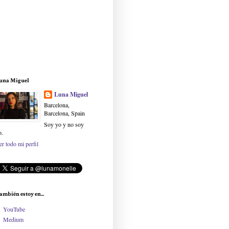
una Miguel
Luna Miguel
Barcelona,
Barcelona, Spain
Soy yo y no soy
o.
er todo mi perfil
ambién estoy en...
YouTube
Medium