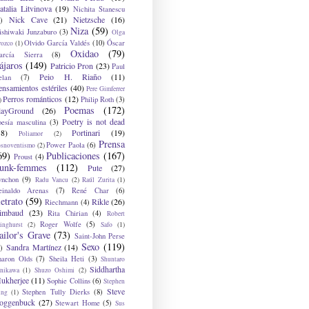
atalia Litvinova
(19)
Nichita Stanescu
Nick Cave
(21)
Nietzsche
(16)
)
Niza
(59)
ishiwaki Junzaburo
(3)
Olga
Olvido García Valdés
(10)
Óscar
rozco
(1)
Oxidao
(79)
arcía Sierra
(8)
ájaros
(149)
Patricio Pron
(23)
Paul
Peio H. Riaño
(11)
elan
(7)
ensamientos estériles
(40)
Pere Gimferrer
Perros románticos
(12)
Philip Roth
(3)
)
Poemas
(172)
layGround
(26)
Poetry is not dead
oesía masculina
(3)
38)
Portinari
(19)
Poliamor
(2)
Prensa
Power Paola
(6)
osnoventismo
(2)
69)
Publicaciones
(167)
Proust
(4)
unk-femmes
(112)
Pute
(27)
ynchon
(9)
Radu Vancu
(2)
Raúl Zurita
(1)
einaldo Arenas
(7)
René Char
(6)
etrato
(59)
Rikle
(26)
Riechmann
(4)
imbaud
(23)
Rita Chirian
(4)
Robert
Roger Wolfe
(5)
inghurst
(2)
Safo
(1)
ailor's Grave
(73)
Saint-John Perse
Sexo
(119)
Sandra Martínez
(14)
)
haron Olds
(7)
Sheila Heti
(3)
Shuntaro
Siddhartha
anikawa
(1)
Shuzo Oshimi
(2)
ukherjee
(11)
Sophie Collins
(6)
Stephen
Steve
Stephen Tully Dierks
(8)
ing
(1)
oggenbuck
(27)
Stewart Home
(5)
Sus