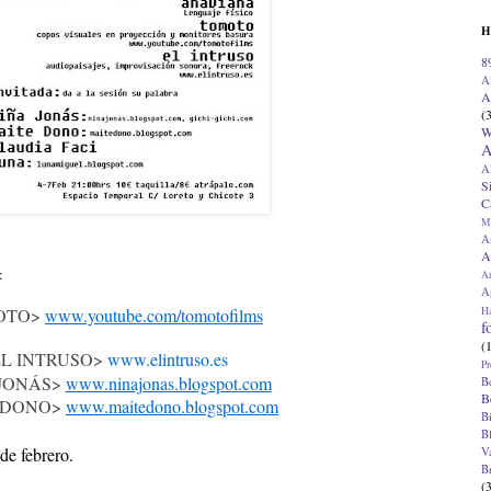
H
8
A
A
(
W
A
A
S
C
M
A
A
:
A
Ap
H
OTO>
www.youtube.com/tomotofilms
f
(
EL INTRUSO>
www.elintruso.es
Pr
 JONÁS>
www.ninajonas.blogspot.com
B
B
 DONO>
www.maitedono.blogspot.com
B
B
 de febrero.
V
B
(