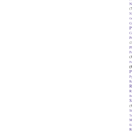
N
(7
N
O
G
P
C
P
(2
P
P
(
P
(
P
P
R
R
R
Br
S
(5
S
T
M
K
R