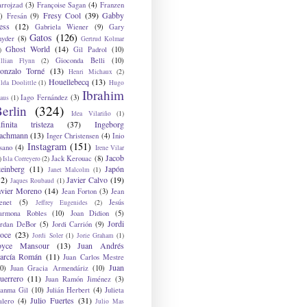
arrojzad
(3)
Françoise Sagan
(4)
Franzen
Fresy Cool
(39)
Gabby
)
Fresán
(9)
ess
(12)
Gabriela Wiener
(9)
Gary
Gatos
(126)
nyder
(8)
Gertrud Kolmar
Ghost World
(14)
Gil Padrol
(10)
)
Gioconda Belli
(10)
illian Flynn
(2)
onzalo Torné
(13)
Henri Michaux
(2)
Houellebecq
(13)
lda Doolittle
(1)
Hugo
Ibrahim
Iago Fernández
(3)
aus
(1)
erlin
(324)
Idea Vilariño
(1)
nfinita tristeza
(37)
Ingeborg
achmann
(13)
Inger Christensen
(4)
Inio
Instagram
(151)
sano
(4)
Irene Vilar
Jacob
Jack Kerouac
(8)
)
Isla Correyero
(2)
teinberg
(11)
Japón
Janet Malcolm
(1)
12)
Javier Calvo
(19)
Jaques Roubaud
(1)
avier Moreno
(14)
Jean Forton
(3)
Jean
enet
(5)
Jesús
Jeffrey Eugenides
(2)
armona Robles
(10)
Joan Didion
(5)
Jordi
ordan DeBor
(5)
Jordi Carrión
(9)
oce
(23)
Jordi Soler
(1)
Jorie Graham
(1)
oyce Mansour
(13)
Juan Andrés
arcía Román
(11)
Juan Carlos Mestre
Juan
0)
Juan Gracia Armendáriz
(10)
uerrero
(11)
Juan Ramón Jiménez
(3)
uanma Gil
(10)
Julián Herbert
(4)
Julieta
Julio Fuertes
(31)
alero
(4)
Julio Mas