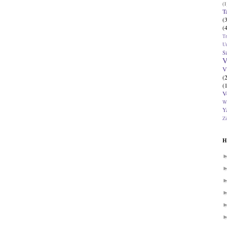
(1
T
(
(
T
U
Si
V
V
(
(
V
W
Ya
Zi
H