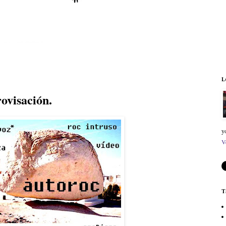
L
visación.
y
V
T