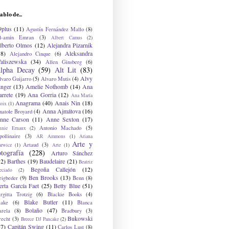
ablo de...
9plus
(11)
Agustín Fernández Mallo
(8)
l-amin Emran
(3)
Albert Camus
(2)
lberto Olmos
(12)
Alejandra Pizarnik
38)
Aleksandra
Alejandro Cinque
(6)
aliszewska
(34)
Allen Ginsberg
(6)
lpha Decay
(59)
Alt Lit
(83)
Alvy
lvaro Guijarro
(5)
Alvaro Mutis
(4)
inger
(13)
Amelie Nothomb
(14)
Ana
arrete
(19)
Ana Gorria
(12)
Ana María
Anagrama
(40)
Anais Nin
(18)
oix
(1)
Anna Ajmátova
(16)
natole Broyard
(4)
nne Carson
(11)
Anne Sexton
(17)
Antonio Machado
(5)
nnie Ernaux
(2)
ollinaire
(3)
AR Ammons
(1)
Ariana
Arte y
Artaud
(3)
arwicz
(1)
Arte
(1)
otografía
(228)
Arturo Sánchez
12)
Barthes
(19)
Baudelaire
(21)
Beatriz
Begoña Callejón
(12)
eciado
(2)
Ben Brooks
(13)
eigbeder
(9)
Benn
(8)
erta García Faet
(25)
Betty Blue
(51)
irgitta Trotzig
(6)
Blackie Books
(4)
Blake Butler
(11)
lake
(6)
Blanca
Bolaño
(47)
arela
(8)
Bradbury
(3)
Bukowski
recht
(3)
Breece DJ Pancake
(2)
37)
Capitán Swing
(11)
Carlos Lust
(8)