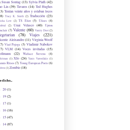
Susan Sontag
(13)
Sylvia Plath
(42)
)
ao Lin
(39)
Tavares
(14)
Ted Hughes
33)
Tenían veinte años y estaban locos
48)
Traducción
(23)
Tracy K. Smith
(2)
TS Eliot
(5)
Ulises
(4)
risha Low
(2)
Unai Velasco
(40)
Upton
mbral
(2)
Valente
(60)
nclair
(7)
Vanity Dust
(2)
egetarian
(78)
Viajes
(221)
icente Aleixandre
(11)
Virginia Woolf
27)
Vladimir Nabokov
Vlad Pojoga
(5)
17)
VLM
(14)
Voces invitadas
(15)
ollmann
(22)
Wallace Stevens
(4)
XIo
(24)
hitman
(1)
Yanis Varoufakis
(1)
nnis Ritsos
(7)
Young European Poets
(6)
Zombie
(18)
drou
(1)
e dicho...
20
(1)
►
19
(2)
►
17
(1)
►
16
(16)
►
15
(47)
►
14
(87)
►