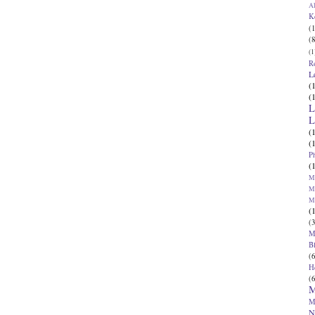
Al
K
(1
(8
(1
R
L
(
(
L
L
(
(
P
(
Ma
Ma
M
(
(3
M
B
(6
H
(6
M
M
N