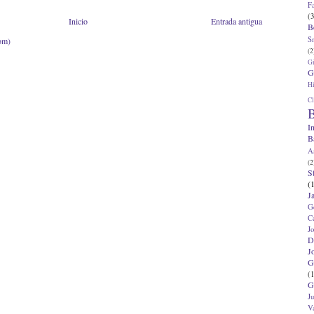
F
(3
Inicio
Entrada antigua
B
S
om)
(2
G
G
Hi
Cl
B
I
B
A
(2
S
(
J
G
C
J
D
J
G
(1
G
J
V