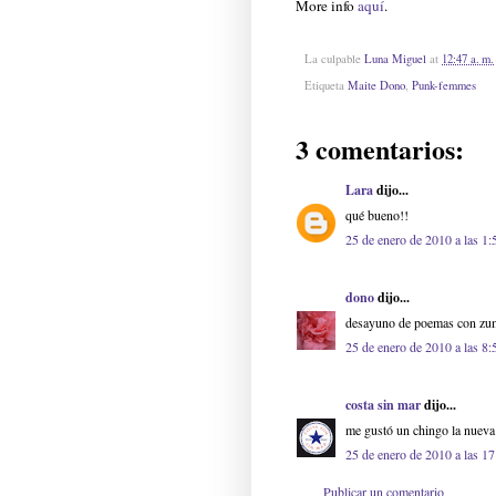
More info
aquí
.
La culpable
Luna Miguel
at
12:47 a. m.
Etiqueta
Maite Dono
,
Punk-femmes
3 comentarios:
Lara
dijo...
qué bueno!!
25 de enero de 2010 a las 1:
dono
dijo...
desayuno de poemas con zumo
25 de enero de 2010 a las 8:
costa sin mar
dijo...
me gustó un chingo la nueva 
25 de enero de 2010 a las 17
Publicar un comentario