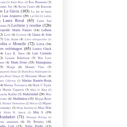
Ken Baumann
(3)
caraz
(1)
Karin Boye
(2)
endra Yee
(8)
Kevin Castro
(6)
Kureishi
La Gavia
(103)
0)
La luz no basta
Laia Arqueros
(29)
)
Lal Ded
(1)
Larkin
Laura Rosal
(63)
Laura San
)
Lecturas y reseñas
(126)
omán
(3)
eopoldo María Panero
(14)
Lethem
12)
Lhasa de Sela
Levé
(6)
Levrero
(4)
17)
Lila Azam
(4)
Lirios enloquecidos
(1)
olita o Monelle
(72)
Lorca
(34)
os estómagos
(65)
Louise Gluck
14)
Luis Cernuda
Lucy K. Shaw
(8)
12)
Lysiane Rakotoson
(5)
Mai Love
Maite Dono
(35)
Mamajuana
hoto
(4)
15)
Manga
(6)
Manuel Vilas
(5)
rguerite Duras
(2)
María Rosa Maldonado
(1)
Marianne Moore
(4)
ria-Mercè Marçal
(2)
Marina Ramón-Borja
arie Calloway
(2)
14)
Marina Tsvetaieva
(6)
Mark C Taylor
)
Martín Caparrós
(3)
Mary Jo Bang
(2)
Maternidad
(29)
ascha Kaléko
(3)
Max
Meditation
(15)
lecher
(6)
Megan Boyle
)
Miguel
Melanie Thernstrom
(2)
México
(2)
ernández
(3)
Mina Milk
Milan Kundera
(1)
Mm S
(19)
)
Mithu M. Sanyal
(1)
ondadori
(71)
Monique Witting
(1)
usa ammalata
(6)
My Birthday
(10)
adia Leal
(15)
Naira Perdu
(13)