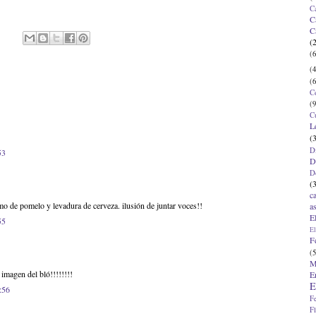
C
C
C
(
(6
(4
(6
C
(9
C
L
(
D
53
D
D
(
c
 de pomelo y levadura de cerveza. ilusión de juntar voces!!
a
E
55
El
F
(5
M
imagen del bló!!!!!!!!
E
E
:56
F
F