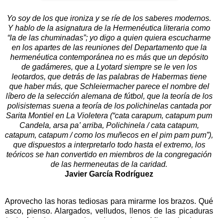
Yo soy de los que ironiza y se ríe de los saberes modernos.
Y hablo de la asignatura de la Hermenéutica literaria como
“la de las chuminadas”; yo digo a quien quiera escucharme
en los apartes de las reuniones del Departamento que la
hermenéutica contemporánea no es más que un depósito
de gadámeres, que a Lyotard siempre se le ven los
leotardos, que detrás de las palabras de Habermas tiene
que haber más, que Schleiermacher parece el nombre del
líbero de la selección alemana de fútbol, que la teoría de los
polisistemas suena a teoría de los polichinelas cantada por
Sarita Montiel en La Violetera (“cata carapum, catapum pum
Candela, arsa pa’ arriba, Polichinela / cata catapum,
catapum, catapum / como los muñecos en el pim pam pum”),
que dispuestos a interpretarlo todo hasta el extremo, los
teóricos se han convertido en miembros de la congregación
de las hermeneutas de la caridad.
Javier García Rodríguez
Aprovecho las horas tediosas para mirarme los brazos. Qué
asco, pienso. Alargados, velludos, llenos de las picaduras