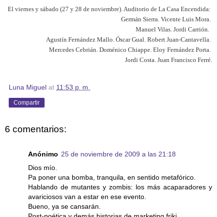
El viernes y sábado (27 y 28 de noviembre). Auditorio 
de 
La Casa Encendida
:
Germán Sierra.
Vicente Luis Mora.
Manuel 
Vilas.
Jordi Carrión.
Agustín 
Fernández Mallo.
Óscar Gual.
Robert Juan-Cantavella.
Mercedes Cebrián.
Doménico 
Chiappe.
Eloy Fernández Porta.
Jordi Costa.
Juan Francisco Ferré.
Luna Miguel
at
11:53 p. m.
Compartir
6 comentarios:
Anónimo
25 de noviembre de 2009 a las 21:18
Dios mío.
Pa poner una bomba, tranquila, en sentido metafórico.
Hablando de mutantes y zombis: los más acaparadores y
avariciosos van a estar en ese evento.
Bueno, ya se cansarán.
Post-poética y demás historias de marketing friki.