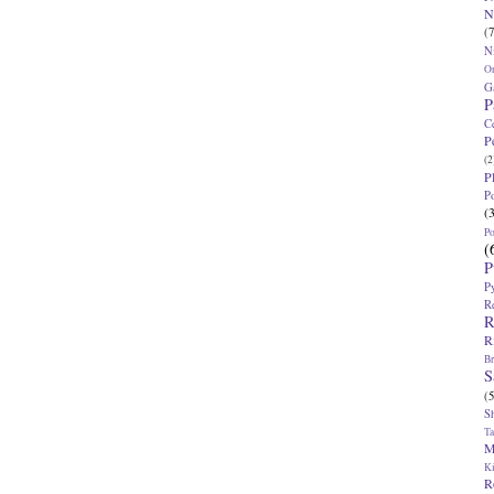
N
(7
N
O
G
P
C
P
(2
P
P
(
P
(
P
P
R
R
R
Br
S
(5
S
T
M
K
R