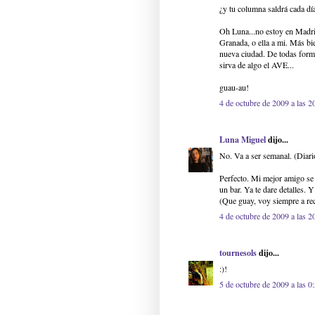
¿y tu columna saldrá cada dí
Oh Luna...no estoy en Madri
Granada, o ella a mi. Más bi
nueva ciudad. De todas form
sirva de algo el AVE...
guau-au!
4 de octubre de 2009 a las 2
Luna Miguel
dijo...
No. Va a ser semanal. (Diari
Perfecto. Mi mejor amigo se v
un bar. Ya te dare detalles. 
(Que guay, voy siempre a reci
4 de octubre de 2009 a las 2
tournesols
dijo...
:)!
5 de octubre de 2009 a las 0