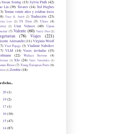
Susan Sontag
(13)
Sylvia Plath
(42)
)
ao Lin
(39)
Tavares
(14)
Ted Hughes
33)
Tenían veinte años y estaban locos
48)
Traducción
(23)
Tracy K. Smith
(2)
TS Eliot
(5)
Ulises
(4)
risha Low
(2)
Unai Velasco
(40)
Upton
mbral
(2)
Valente
(60)
nclair
(7)
Vanity Dust
(2)
egetarian
(78)
Viajes
(221)
icente Aleixandre
(11)
Virginia Woolf
27)
Vladimir Nabokov
Vlad Pojoga
(5)
17)
VLM
(14)
Voces invitadas
(15)
ollmann
(22)
Wallace Stevens
(4)
XIo
(24)
hitman
(1)
Yanis Varoufakis
(1)
nnis Ritsos
(7)
Young European Poets
(6)
Zombie
(18)
drou
(1)
e dicho...
20
(1)
►
19
(2)
►
17
(1)
►
16
(16)
►
15
(47)
►
14
(87)
►