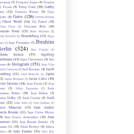
arrojzad
(3)
Françoise Sagan
(4)
Franzen
Fresy Cool
(39)
Gabby
)
Fresán
(9)
ess
(12)
Gabriela Wiener
(9)
Gary
Gatos
(126)
nyder
(8)
Gertrud Kolmar
Ghost World
(14)
Gil Padrol
(10)
)
Gioconda Belli
(10)
illian Flynn
(2)
onzalo Torné
(13)
Henri Michaux
(2)
Houellebecq
(13)
lda Doolittle
(1)
Hugo
Ibrahim
Iago Fernández
(3)
aus
(1)
erlin
(324)
Idea Vilariño
(1)
nfinita tristeza
(37)
Ingeborg
achmann
(13)
Inger Christensen
(4)
Inio
Instagram
(151)
sano
(4)
Irene Vilar
Jacob
Jack Kerouac
(8)
)
Isla Correyero
(2)
teinberg
(11)
Japón
Janet Malcolm
(1)
12)
Javier Calvo
(19)
Jaques Roubaud
(1)
avier Moreno
(14)
Jean Forton
(3)
Jean
enet
(5)
Jesús
Jeffrey Eugenides
(2)
armona Robles
(10)
Joan Didion
(5)
Jordi
ordan DeBor
(5)
Jordi Carrión
(9)
oce
(23)
Jordi Soler
(1)
Jorie Graham
(1)
oyce Mansour
(13)
Juan Andrés
arcía Román
(11)
Juan Carlos Mestre
Juan
0)
Juan Gracia Armendáriz
(10)
uerrero
(11)
Juan Ramón Jiménez
(3)
uanma Gil
(10)
Julián Herbert
(4)
Julieta
Julio Fuertes
(31)
alero
(4)
Julio Mas