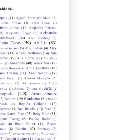
ablo de...
9plus
(11)
Agustín Fernández Mallo
(8)
l-amin Emran
(3)
Albert Camus
(2)
lberto Olmos
(12)
Alejandra Pizarnik
38)
Aleksandra
Alejandro Cinque
(6)
aliszewska
(34)
Allen Ginsberg
(6)
lpha Decay
(59)
Alt Lit
(83)
Alvy
lvaro Guijarro
(5)
Alvaro Mutis
(4)
inger
(13)
Amelie Nothomb
(14)
Ana
arrete
(19)
Ana Gorria
(12)
Ana María
Anagrama
(40)
Anais Nin
(18)
oix
(1)
Anna Ajmátova
(16)
natole Broyard
(4)
nne Carson
(11)
Anne Sexton
(17)
Antonio Machado
(5)
nnie Ernaux
(2)
ollinaire
(3)
AR Ammons
(1)
Ariana
Arte y
Artaud
(3)
arwicz
(1)
Arte
(1)
otografía
(228)
Arturo Sánchez
12)
Barthes
(19)
Baudelaire
(21)
Beatriz
Begoña Callejón
(12)
eciado
(2)
Ben Brooks
(13)
eigbeder
(9)
Benn
(8)
erta García Faet
(25)
Betty Blue
(51)
irgitta Trotzig
(6)
Blackie Books
(4)
Blake Butler
(11)
lake
(6)
Blanca
Bolaño
(47)
arela
(8)
Bradbury
(3)
Bukowski
recht
(3)
Breece DJ Pancake
(2)
37)
Capitán Swing
(11)
Carlos Lust
(8)