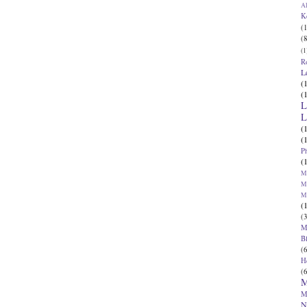
Al
K
(1
(8
(1
R
L
(
(
L
L
(
(
P
(
Ma
Ma
M
(
(3
M
B
(6
H
(6
M
M
N