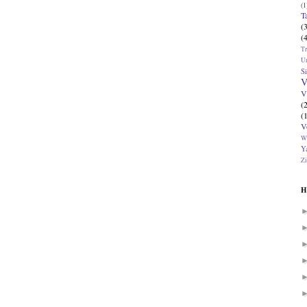
(1
T
(
(
T
U
Si
V
V
(
(
V
W
Ya
Zi
H