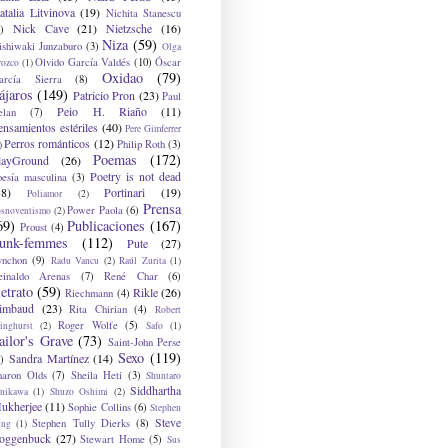
atalia Litvinova
(19)
Nichita Stanescu
Nick Cave
(21)
Nietzsche
(16)
)
Niza
(59)
ishiwaki Junzaburo
(3)
Olga
Olvido García Valdés
(10)
Óscar
rozco
(1)
Oxidao
(79)
arcía Sierra
(8)
ájaros
(149)
Patricio Pron
(23)
Paul
Peio H. Riaño
(11)
elan
(7)
ensamientos estériles
(40)
Pere Gimferrer
Perros románticos
(12)
Philip Roth
(3)
)
Poemas
(172)
layGround
(26)
Poetry is not dead
oesía masculina
(3)
38)
Portinari
(19)
Poliamor
(2)
Prensa
Power Paola
(6)
osnoventismo
(2)
69)
Publicaciones
(167)
Proust
(4)
unk-femmes
(112)
Pute
(27)
ynchon
(9)
Radu Vancu
(2)
Raúl Zurita
(1)
einaldo Arenas
(7)
René Char
(6)
etrato
(59)
Rikle
(26)
Riechmann
(4)
imbaud
(23)
Rita Chirian
(4)
Robert
Roger Wolfe
(5)
inghurst
(2)
Safo
(1)
ailor's Grave
(73)
Saint-John Perse
Sexo
(119)
Sandra Martínez
(14)
)
haron Olds
(7)
Sheila Heti
(3)
Shuntaro
Siddhartha
anikawa
(1)
Shuzo Oshimi
(2)
ukherjee
(11)
Sophie Collins
(6)
Stephen
Steve
Stephen Tully Dierks
(8)
ing
(1)
oggenbuck
(27)
Stewart Home
(5)
Sus