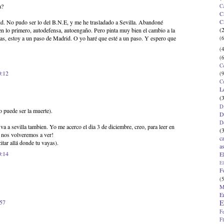
a?
C
C
C
d. No pudo ser lo del B.N.E, y me he trasladado a Sevilla. Abandoné
(
en lo primero, autodefensa, autoengaño. Pero pinta muy bien el cambio a la
as, estoy a un paso de Madrid. O yo haré que esté a un paso. Y espero que
(6
(4
(6
C
0:12
(9
C
L
(
D
o puede ser la muerte).
D
D
a a sevilla tambien. Yo me acerco el dia 3 de diciembre, creo, para leer en
(
Y nos volveremos a ver!
c
tar allá donde tu vayas).
a
0:14
E
El
F
(5
M
E
:57
E
F
F