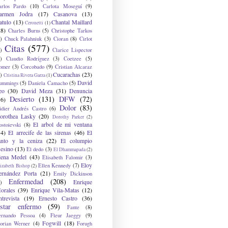
arlos Pardo
(10)
Carlota Moseguí
(9)
armen Jodra
(17)
Casanova
(13)
atulo
(13)
Chantal Maillard
Ceronetti
(1)
28)
Charles Burns
(5)
Christophe Tarkos
)
Chuck Palahniuk
(3)
Cioran
(8)
Cirlot
Citas
(577)
)
Clarice Lispector
)
Claudio Rodríguez
(3)
Coetzee
(5)
omer
(3)
Corcobado
(9)
Cristian Alcaraz
Cucarachas
(23)
)
Cristina Rivera Garza
(1)
David
ummings
(5)
Daniela Camacho
(5)
eo
(30)
David Meza
(31)
Denuncia
Desierto
(131)
DFW
(72)
36)
Dolor
(83)
idier Andrés Castro
(6)
orothea Lasky
(20)
Dorothy Parker
(2)
El arbol de mi ventana
ostoievski
(8)
34)
El arrecife de las sirenas
(46)
El
anto y la ceniza
(22)
El columpio
sesino
(13)
El dedo
(3)
El Dhammapada
(2)
lena Medel
(43)
Elisabeth Falomir
(3)
Eloy
Ellen Kennedy
(7)
izabeth Bishop
(2)
ernández Porta
(21)
Emily Dickinson
Enfermedad
(208)
Enrique
)
orales
(39)
Enrique Vila-Matas
(12)
ntrevista
(19)
Ernesto Castro
(36)
star enfermo
(59)
Fante
(8)
ernando Pessoa
(4)
Fleur Jaeggy
(9)
Fogwill
(18)
lorian Werner
(4)
Forugh