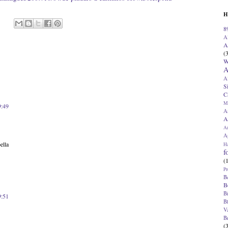
H
8
A
A
(
W
A
A
S
C
M
9:49
A
A
A
Ap
ella
H
f
(
Pr
B
B
B
9:51
B
V
B
(