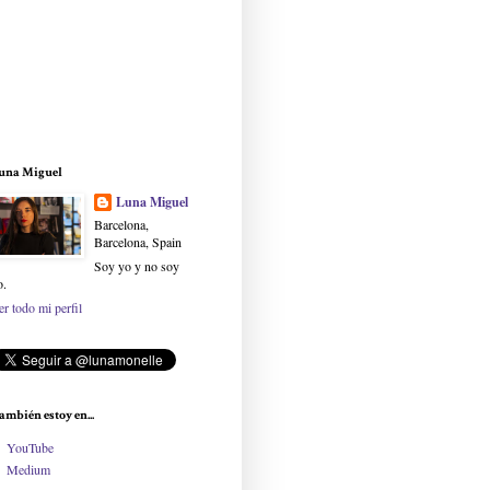
una Miguel
Luna Miguel
Barcelona,
Barcelona, Spain
Soy yo y no soy
o.
er todo mi perfil
ambién estoy en...
YouTube
Medium