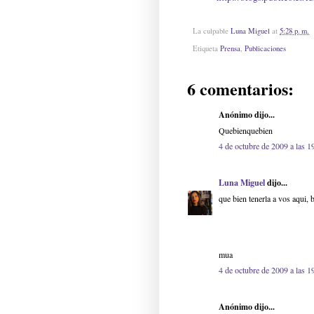
La culpable
Luna Miguel
at
5:28 p. m.
Etiqueta
Prensa
,
Publicaciones
6 comentarios:
Anónimo dijo...
Quebienquebien
4 de octubre de 2009 a las 1
Luna Miguel
dijo...
que bien tenerla a vos aqui, b
mua
4 de octubre de 2009 a las 1
Anónimo dijo...