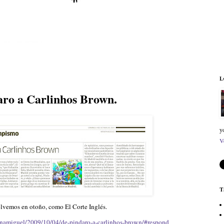
L
aro a Carlinhos Brown.
y
V
T
lvemos en otoño, como El Corte Inglés.
lunamiguel/2009/10/04/de-pindaro-a-carlinhos-brown/#respond