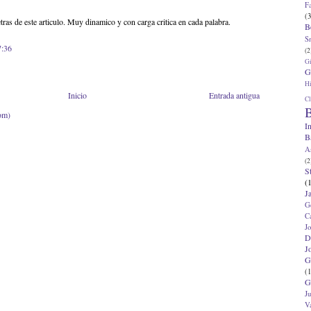
F
(3
etras de este articulo. Muy dinamico y con carga critica en cada palabra.
B
S
7:36
(2
G
G
Hi
Inicio
Entrada antigua
Cl
B
om)
I
B
A
(2
S
(
J
G
C
J
D
J
G
(1
G
J
V