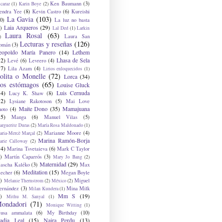
Ken Baumann
(3)
caraz
(1)
Karin Boye
(2)
endra Yee
(8)
Kevin Castro
(6)
Kureishi
La Gavia
(103)
0)
La luz no basta
Laia Arqueros
(29)
)
Lal Ded
(1)
Larkin
Laura Rosal
(63)
Laura San
)
Lecturas y reseñas
(126)
omán
(3)
eopoldo María Panero
(14)
Lethem
12)
Lhasa de Sela
Levé
(6)
Levrero
(4)
17)
Lila Azam
(4)
Lirios enloquecidos
(1)
olita o Monelle
(72)
Lorca
(34)
os estómagos
(65)
Louise Gluck
14)
Luis Cernuda
Lucy K. Shaw
(8)
12)
Lysiane Rakotoson
(5)
Mai Love
Maite Dono
(35)
Mamajuana
hoto
(4)
15)
Manga
(6)
Manuel Vilas
(5)
rguerite Duras
(2)
María Rosa Maldonado
(1)
Marianne Moore
(4)
ria-Mercè Marçal
(2)
Marina Ramón-Borja
arie Calloway
(2)
14)
Marina Tsvetaieva
(6)
Mark C Taylor
)
Martín Caparrós
(3)
Mary Jo Bang
(2)
Maternidad
(29)
ascha Kaléko
(3)
Max
Meditation
(15)
lecher
(6)
Megan Boyle
)
Miguel
Melanie Thernstrom
(2)
México
(2)
ernández
(3)
Mina Milk
Milan Kundera
(1)
Mm S
(19)
)
Mithu M. Sanyal
(1)
ondadori
(71)
Monique Witting
(1)
usa ammalata
(6)
My Birthday
(10)
adia Leal
(15)
Naira Perdu
(13)