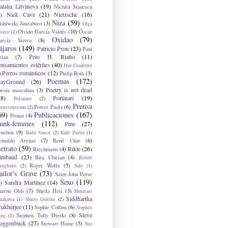
atalia Litvinova
(19)
Nichita Stanescu
Nick Cave
(21)
Nietzsche
(16)
)
Niza
(59)
ishiwaki Junzaburo
(3)
Olga
Olvido García Valdés
(10)
Óscar
rozco
(1)
Oxidao
(79)
arcía Sierra
(8)
ájaros
(149)
Patricio Pron
(23)
Paul
Peio H. Riaño
(11)
elan
(7)
ensamientos estériles
(40)
Pere Gimferrer
Perros románticos
(12)
Philip Roth
(3)
)
Poemas
(172)
layGround
(26)
Poetry is not dead
oesía masculina
(3)
38)
Portinari
(19)
Poliamor
(2)
Prensa
Power Paola
(6)
osnoventismo
(2)
69)
Publicaciones
(167)
Proust
(4)
unk-femmes
(112)
Pute
(27)
ynchon
(9)
Radu Vancu
(2)
Raúl Zurita
(1)
einaldo Arenas
(7)
René Char
(6)
etrato
(59)
Rikle
(26)
Riechmann
(4)
imbaud
(23)
Rita Chirian
(4)
Robert
Roger Wolfe
(5)
inghurst
(2)
Safo
(1)
ailor's Grave
(73)
Saint-John Perse
Sexo
(119)
Sandra Martínez
(14)
)
haron Olds
(7)
Sheila Heti
(3)
Shuntaro
Siddhartha
anikawa
(1)
Shuzo Oshimi
(2)
ukherjee
(11)
Sophie Collins
(6)
Stephen
Steve
Stephen Tully Dierks
(8)
ing
(1)
oggenbuck
(27)
Stewart Home
(5)
Sus