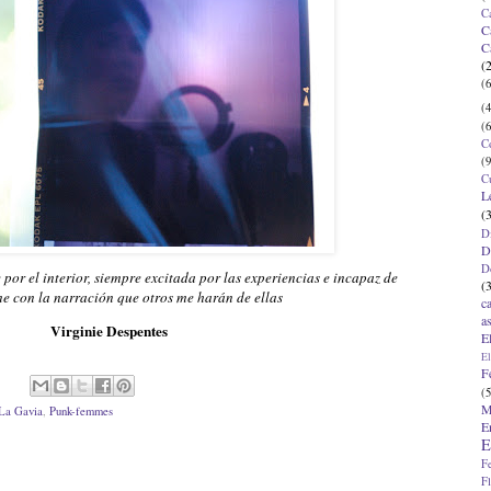
C
C
C
(
(6
(4
(6
C
(9
C
L
(
D
D
D
por el interior, siempre excitada por las experiencias e incapaz de
(
e con la narración que otros me harán de ellas
c
a
Virginie Despentes
E
El
F
(5
M
La Gavia
,
Punk-femmes
E
E
F
F