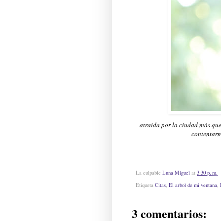
atraída por la ciudad más que 
contentarm
La culpable
Luna Miguel
at
3:30 p. m.
Etiqueta
Citas
,
El arbol de mi ventana
,
3 comentarios: