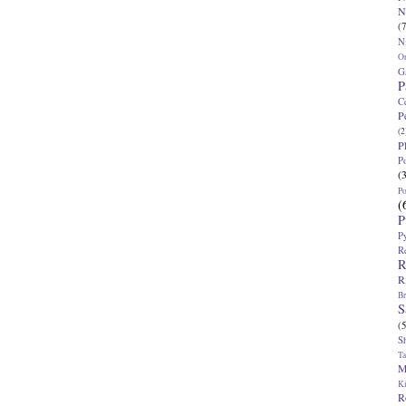
N
(7
N
O
G
P
C
P
(2
P
P
(
P
(
P
P
R
R
R
Br
S
(5
S
T
M
K
R