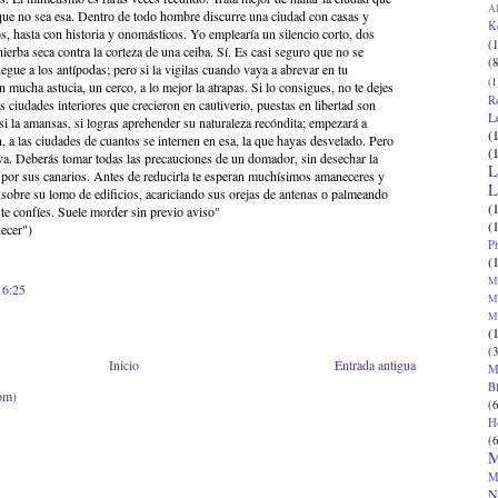
Al
que no sea esa. Dentro de todo hombre discurre una ciudad con casas y
K
, hasta con historia y onomásticos. Yo emplearía un silencio corto, dos
(1
ierba seca contra la corteza de una ceiba. Sí. Es casi seguro que no se
(8
juegue a los antípodas; pero si la vigilas cuando vaya a abrevar en tu
(1
on mucha astucia, un cerco, a lo mejor la atrapas. Si lo consigues, no te dejes
R
 ciudades interiores que crecieron en cautiverio, puestas en libertad son
L
i la amansas, si logras aprehender su naturaleza recóndita; empezará a
(
n, a las ciudades de cuantos se internen en esa, la que hayas desvelado. Pero
(
va. Deberás tomar todas las precauciones de un domador, sin desechar la
L
 por sus canarios. Antes de reducirla te esperan muchísimos amaneceres y
L
sobre su lomo de edificios, acariciando sus orejas de antenas o palmeando
(
 te confíes. Suele morder sin previo aviso"
(
ecer")
P
(
Ma
16:25
Ma
M
(
(3
Inicio
Entrada antigua
M
B
om)
(6
H
(6
M
M
N