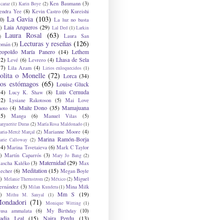
Ken Baumann
(3)
caraz
(1)
Karin Boye
(2)
endra Yee
(8)
Kevin Castro
(6)
Kureishi
La Gavia
(103)
0)
La luz no basta
Laia Arqueros
(29)
)
Lal Ded
(1)
Larkin
Laura Rosal
(63)
Laura San
)
Lecturas y reseñas
(126)
omán
(3)
eopoldo María Panero
(14)
Lethem
12)
Lhasa de Sela
Levé
(6)
Levrero
(4)
17)
Lila Azam
(4)
Lirios enloquecidos
(1)
olita o Monelle
(72)
Lorca
(34)
os estómagos
(65)
Louise Gluck
14)
Luis Cernuda
Lucy K. Shaw
(8)
12)
Lysiane Rakotoson
(5)
Mai Love
Maite Dono
(35)
Mamajuana
hoto
(4)
15)
Manga
(6)
Manuel Vilas
(5)
rguerite Duras
(2)
María Rosa Maldonado
(1)
Marianne Moore
(4)
ria-Mercè Marçal
(2)
Marina Ramón-Borja
arie Calloway
(2)
14)
Marina Tsvetaieva
(6)
Mark C Taylor
)
Martín Caparrós
(3)
Mary Jo Bang
(2)
Maternidad
(29)
ascha Kaléko
(3)
Max
Meditation
(15)
lecher
(6)
Megan Boyle
)
Miguel
Melanie Thernstrom
(2)
México
(2)
ernández
(3)
Mina Milk
Milan Kundera
(1)
Mm S
(19)
)
Mithu M. Sanyal
(1)
ondadori
(71)
Monique Witting
(1)
usa ammalata
(6)
My Birthday
(10)
adia Leal
(15)
Naira Perdu
(13)