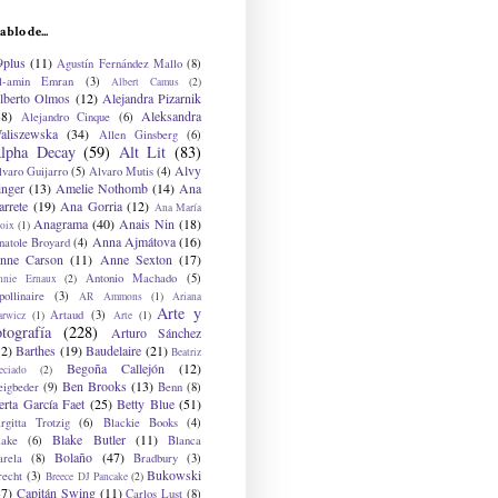
ablo de...
9plus
(11)
Agustín Fernández Mallo
(8)
l-amin Emran
(3)
Albert Camus
(2)
lberto Olmos
(12)
Alejandra Pizarnik
38)
Aleksandra
Alejandro Cinque
(6)
aliszewska
(34)
Allen Ginsberg
(6)
lpha Decay
(59)
Alt Lit
(83)
Alvy
lvaro Guijarro
(5)
Alvaro Mutis
(4)
inger
(13)
Amelie Nothomb
(14)
Ana
arrete
(19)
Ana Gorria
(12)
Ana María
Anagrama
(40)
Anais Nin
(18)
oix
(1)
Anna Ajmátova
(16)
natole Broyard
(4)
nne Carson
(11)
Anne Sexton
(17)
Antonio Machado
(5)
nnie Ernaux
(2)
ollinaire
(3)
AR Ammons
(1)
Ariana
Arte y
Artaud
(3)
arwicz
(1)
Arte
(1)
otografía
(228)
Arturo Sánchez
12)
Barthes
(19)
Baudelaire
(21)
Beatriz
Begoña Callejón
(12)
eciado
(2)
Ben Brooks
(13)
eigbeder
(9)
Benn
(8)
erta García Faet
(25)
Betty Blue
(51)
irgitta Trotzig
(6)
Blackie Books
(4)
Blake Butler
(11)
lake
(6)
Blanca
Bolaño
(47)
arela
(8)
Bradbury
(3)
Bukowski
recht
(3)
Breece DJ Pancake
(2)
37)
Capitán Swing
(11)
Carlos Lust
(8)