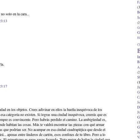
F
(3
B
no solo en la cara...
S
23:13
(2
G
G
Hi
Cl
B
I
B
la.
A
(2
S
(
23:17
J
G
C
J
D
udad en los objetos. Crees adivinar en ellos la huella inequívoca de los
J
esa categoría no existen. Si logras una ciudad inequívoca, creerás que es
G
empre es convincente. Pero habrás perdido el camino. La ambigüedad es,
(1
nde habitan las cosas. Más te valdrá encontrar las piezas con qué armar
G
las que podrían ser. No acampar en esa ciudad cuadrapléjica que desde el
J
á... apenas entre linderos de cartón, esos confines de tu libro. Pero a lo
V
s. El mimetismo es raras veces fecundo. Trata mejor de hallar la ciudad que