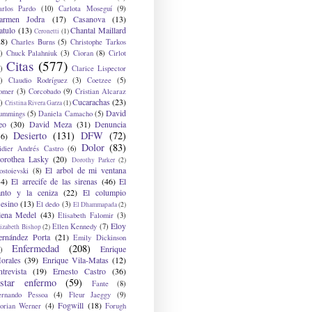
arlos Pardo
(10)
Carlota Moseguí
(9)
armen Jodra
(17)
Casanova
(13)
atulo
(13)
Chantal Maillard
Ceronetti
(1)
28)
Charles Burns
(5)
Christophe Tarkos
)
Chuck Palahniuk
(3)
Cioran
(8)
Cirlot
Citas
(577)
)
Clarice Lispector
)
Claudio Rodríguez
(3)
Coetzee
(5)
omer
(3)
Corcobado
(9)
Cristian Alcaraz
Cucarachas
(23)
)
Cristina Rivera Garza
(1)
David
ummings
(5)
Daniela Camacho
(5)
eo
(30)
David Meza
(31)
Denuncia
Desierto
(131)
DFW
(72)
36)
Dolor
(83)
idier Andrés Castro
(6)
orothea Lasky
(20)
Dorothy Parker
(2)
El arbol de mi ventana
ostoievski
(8)
34)
El arrecife de las sirenas
(46)
El
anto y la ceniza
(22)
El columpio
sesino
(13)
El dedo
(3)
El Dhammapada
(2)
lena Medel
(43)
Elisabeth Falomir
(3)
Eloy
Ellen Kennedy
(7)
izabeth Bishop
(2)
ernández Porta
(21)
Emily Dickinson
Enfermedad
(208)
Enrique
)
orales
(39)
Enrique Vila-Matas
(12)
ntrevista
(19)
Ernesto Castro
(36)
star enfermo
(59)
Fante
(8)
ernando Pessoa
(4)
Fleur Jaeggy
(9)
Fogwill
(18)
lorian Werner
(4)
Forugh