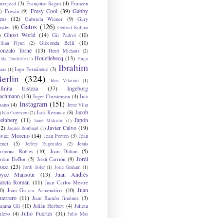
arrojzad
(3)
Françoise Sagan
(4)
Franzen
Fresy Cool
(39)
Gabby
)
Fresán
(9)
ess
(12)
Gabriela Wiener
(9)
Gary
Gatos
(126)
nyder
(8)
Gertrud Kolmar
Ghost World
(14)
Gil Padrol
(10)
)
Gioconda Belli
(10)
illian Flynn
(2)
onzalo Torné
(13)
Henri Michaux
(2)
Houellebecq
(13)
lda Doolittle
(1)
Hugo
Ibrahim
Iago Fernández
(3)
aus
(1)
erlin
(324)
Idea Vilariño
(1)
nfinita tristeza
(37)
Ingeborg
achmann
(13)
Inger Christensen
(4)
Inio
Instagram
(151)
sano
(4)
Irene Vilar
Jacob
Jack Kerouac
(8)
)
Isla Correyero
(2)
teinberg
(11)
Japón
Janet Malcolm
(1)
12)
Javier Calvo
(19)
Jaques Roubaud
(1)
avier Moreno
(14)
Jean Forton
(3)
Jean
enet
(5)
Jesús
Jeffrey Eugenides
(2)
armona Robles
(10)
Joan Didion
(5)
Jordi
ordan DeBor
(5)
Jordi Carrión
(9)
oce
(23)
Jordi Soler
(1)
Jorie Graham
(1)
oyce Mansour
(13)
Juan Andrés
arcía Román
(11)
Juan Carlos Mestre
Juan
0)
Juan Gracia Armendáriz
(10)
uerrero
(11)
Juan Ramón Jiménez
(3)
uanma Gil
(10)
Julián Herbert
(4)
Julieta
Julio Fuertes
(31)
alero
(4)
Julio Mas