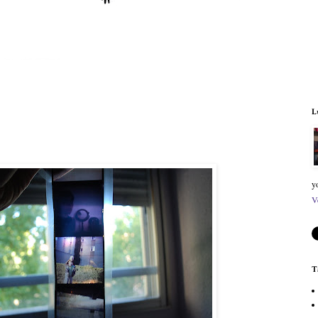
L
y
V
T