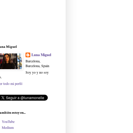
una Miguel
Luna Miguel
Barcelona,
Barcelona, Spain
Soy yo y no soy
o.
er todo mi perfil
ambién estoy en...
YouTube
Medium