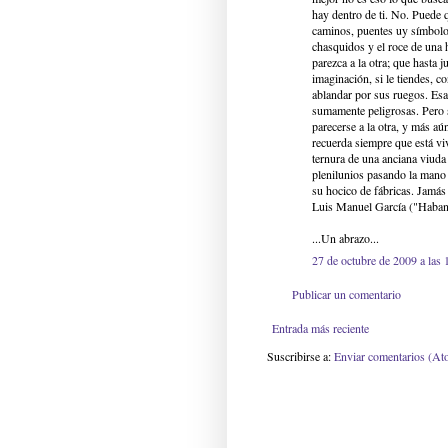
hay dentro de ti. No. Puede 
caminos, puentes uy símbolos
chasquidos y el roce de una h
parezca a la otra; que hasta 
imaginación, si le tiendes, c
ablandar por sus ruegos. Esas
sumamente peligrosas. Pero s
parecerse a la otra, y más aú
recuerda siempre que está vi
ternura de una anciana viuda
plenilunios pasando la mano 
su hocico de fábricas. Jamás
Luis Manuel García ("Haban
...Un abrazo...
27 de octubre de 2009 a las 
Publicar un comentario
Entrada más reciente
Suscribirse a:
Enviar comentarios (At