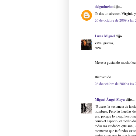
delgaducho
dijo...
Te das un aire con Virginie y 
26 de octubre de 2009 a las 
Luna Miguel
dijo...
vaya, gracias,
creo.
Me esta gustando mucho leer
Bienvenido.
26 de octubre de 2009 a las 
Miguel Ángel Maya
dijo...
"Buscas la sustancia de la ci
hombres. Pero las huellas de 
esa, porque lo inequívoco si
como el espacio, el medio do
todas las ciudades que son, 
momento que la fundes existir
mejor no es eso lo que busca