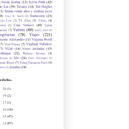
Susan Sontag
(13)
Sylvia Plath
(42)
)
ao Lin
(39)
Tavares
(14)
Ted Hughes
33)
Tenían veinte años y estaban locos
48)
Traducción
(23)
Tracy K. Smith
(2)
TS Eliot
(5)
Ulises
(4)
risha Low
(2)
Unai Velasco
(40)
Upton
mbral
(2)
Valente
(60)
nclair
(7)
Vanity Dust
(2)
egetarian
(78)
Viajes
(221)
icente Aleixandre
(11)
Virginia Woolf
27)
Vladimir Nabokov
Vlad Pojoga
(5)
17)
VLM
(14)
Voces invitadas
(15)
ollmann
(22)
Wallace Stevens
(4)
XIo
(24)
hitman
(1)
Yanis Varoufakis
(1)
nnis Ritsos
(7)
Young European Poets
(6)
Zombie
(18)
drou
(1)
e dicho...
20
(1)
►
19
(2)
►
17
(1)
►
16
(16)
►
15
(47)
►
14
(87)
►