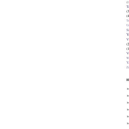
(1
T
(
(
T
U
Si
V
V
(
(
V
W
Ya
Zi
H