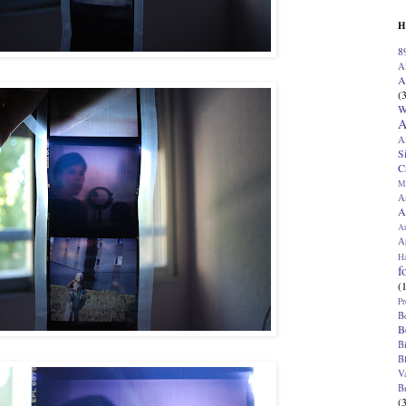
H
8
A
A
(
W
A
A
S
C
M
A
A
A
Ap
H
f
(
Pr
B
B
B
B
V
B
(