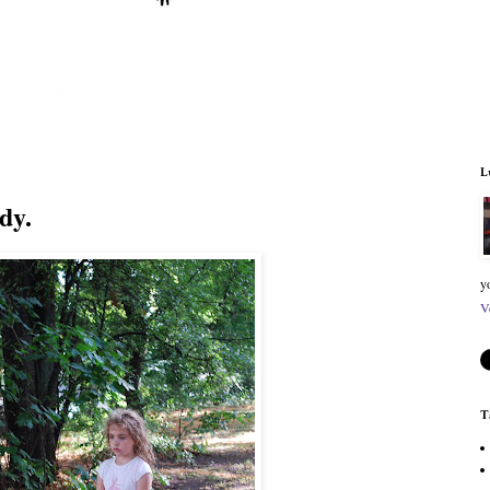
L
dy.
y
V
T