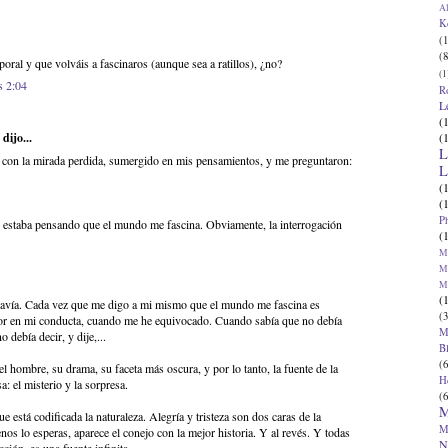
Al
K
(1
(8
oral y que volváis a fascinaros (aunque sea a ratillos), ¿no?
(1
s 2:04
R
L
(
(
dijo...
L
n con la mirada perdida, sumergido en mis pensamientos, y me preguntaron:
L
(
(
P
 estaba pensando que el mundo me fascina. Obviamente, la interrogación
(
Ma
Ma
M
(
davía. Cada vez que me digo a mi mismo que el mundo me fascina es
(3
or en mi conducta, cuando me he equivocado. Cuando sabía que no debía
M
o debía decir, y dije,...
B
(6
del hombre, su drama, su faceta más oscura, y por lo tanto, la fuente de la
H
: el misterio y la sorpresa.
(6
M
e está codificada la naturaleza. Alegría y tristeza son dos caras de la
M
 lo esperas, aparece el conejo con la mejor historia. Y al revés. Y todas
N