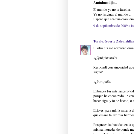
Anónimo dijo...
El mundo ya no te fascina.
Ya no fascinas al mundo ...
Espero que sea una cosa temp
9 de septiembre de 2009 a la
Toribio Suerte Zahurdillas
El otro día me sorprendiero
«¿Qué piensas?»
Respondí con sinceridad que
siguió:
«¿Por qué?»
Entonces fui más sincero to
porque he encontrado un err
hacer algo, y lo he hecho, o n
Esto es, para mí, la miseria 
que emana la luz más hermosa
Porque es la dualidad en la qu
misma moneda: de donde menos