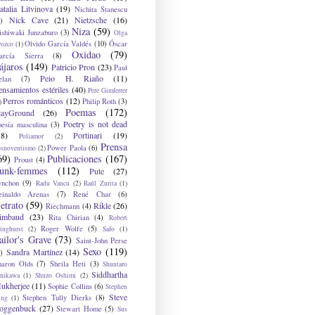
atalia Litvinova
(19)
Nichita Stanescu
Nick Cave
(21)
Nietzsche
(16)
)
Niza
(59)
ishiwaki Junzaburo
(3)
Olga
Olvido García Valdés
(10)
Óscar
rozco
(1)
Oxidao
(79)
arcía Sierra
(8)
ájaros
(149)
Patricio Pron
(23)
Paul
Peio H. Riaño
(11)
elan
(7)
ensamientos estériles
(40)
Pere Gimferrer
Perros románticos
(12)
Philip Roth
(3)
)
Poemas
(172)
layGround
(26)
Poetry is not dead
oesía masculina
(3)
38)
Portinari
(19)
Poliamor
(2)
Prensa
Power Paola
(6)
osnoventismo
(2)
69)
Publicaciones
(167)
Proust
(4)
unk-femmes
(112)
Pute
(27)
ynchon
(9)
Radu Vancu
(2)
Raúl Zurita
(1)
einaldo Arenas
(7)
René Char
(6)
etrato
(59)
Rikle
(26)
Riechmann
(4)
imbaud
(23)
Rita Chirian
(4)
Robert
Roger Wolfe
(5)
inghurst
(2)
Safo
(1)
ailor's Grave
(73)
Saint-John Perse
Sexo
(119)
Sandra Martínez
(14)
)
haron Olds
(7)
Sheila Heti
(3)
Shuntaro
Siddhartha
anikawa
(1)
Shuzo Oshimi
(2)
ukherjee
(11)
Sophie Collins
(6)
Stephen
Steve
Stephen Tully Dierks
(8)
ing
(1)
oggenbuck
(27)
Stewart Home
(5)
Sus