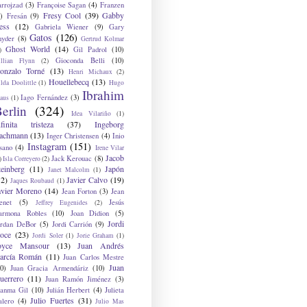
arrojzad
(3)
Françoise Sagan
(4)
Franzen
Fresy Cool
(39)
Gabby
)
Fresán
(9)
ess
(12)
Gabriela Wiener
(9)
Gary
Gatos
(126)
nyder
(8)
Gertrud Kolmar
Ghost World
(14)
Gil Padrol
(10)
)
Gioconda Belli
(10)
illian Flynn
(2)
onzalo Torné
(13)
Henri Michaux
(2)
Houellebecq
(13)
lda Doolittle
(1)
Hugo
Ibrahim
Iago Fernández
(3)
aus
(1)
erlin
(324)
Idea Vilariño
(1)
nfinita tristeza
(37)
Ingeborg
achmann
(13)
Inger Christensen
(4)
Inio
Instagram
(151)
sano
(4)
Irene Vilar
Jacob
Jack Kerouac
(8)
)
Isla Correyero
(2)
teinberg
(11)
Japón
Janet Malcolm
(1)
12)
Javier Calvo
(19)
Jaques Roubaud
(1)
avier Moreno
(14)
Jean Forton
(3)
Jean
enet
(5)
Jesús
Jeffrey Eugenides
(2)
armona Robles
(10)
Joan Didion
(5)
Jordi
ordan DeBor
(5)
Jordi Carrión
(9)
oce
(23)
Jordi Soler
(1)
Jorie Graham
(1)
oyce Mansour
(13)
Juan Andrés
arcía Román
(11)
Juan Carlos Mestre
Juan
0)
Juan Gracia Armendáriz
(10)
uerrero
(11)
Juan Ramón Jiménez
(3)
uanma Gil
(10)
Julián Herbert
(4)
Julieta
Julio Fuertes
(31)
alero
(4)
Julio Mas