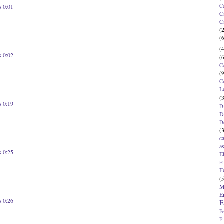
C
s 0:01
C
C
(
(6
(4
s 0:02
(6
C
(9
C
L
(
s 0:19
D
D
D
(
c
a
s 0:25
E
El
F
(5
M
E
s 0:26
E
F
F