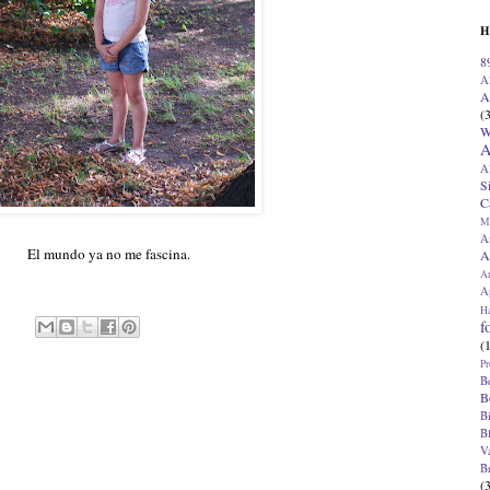
H
8
A
A
(
W
A
A
S
C
M
A
El mundo ya no me fascina.
A
A
Ap
H
f
(
Pr
B
B
B
B
V
B
(