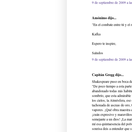
9 de septiembre de 2009 a la
Amónimo dijo...
"En el combate entre tú y el
Kafka
Espero te inspire,
Saludos
9 de septiembre de 2009 a la
Capitán Gregg dijo...
Shakespeare puso en boca de
"De poco tiempo a esta parte
abandonado todas mis habitua
sombrío, que esta admirable f
los cielos, la Atmósfera, es
tachonada de ascuas de oro, 
vapores. ¡Qué obra maestra e
¡cuán expresivo y maravillos
semejante a un dios! ¡La mar
mí esa quintaesencia del pol
sonrisa deis a entender que s