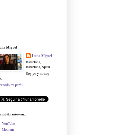
una Miguel
Luna Miguel
Barcelona,
Barcelona, Spain
Soy yo y no soy
o.
er todo mi perfil
ambién estoy en...
YouTube
Medium