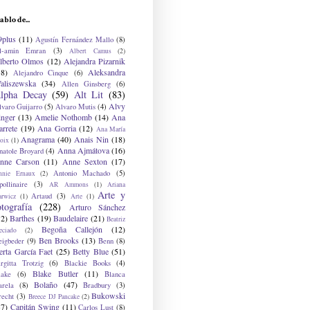
ablo de...
9plus
(11)
Agustín Fernández Mallo
(8)
l-amin Emran
(3)
Albert Camus
(2)
lberto Olmos
(12)
Alejandra Pizarnik
38)
Aleksandra
Alejandro Cinque
(6)
aliszewska
(34)
Allen Ginsberg
(6)
lpha Decay
(59)
Alt Lit
(83)
Alvy
lvaro Guijarro
(5)
Alvaro Mutis
(4)
inger
(13)
Amelie Nothomb
(14)
Ana
arrete
(19)
Ana Gorria
(12)
Ana María
Anagrama
(40)
Anais Nin
(18)
oix
(1)
Anna Ajmátova
(16)
natole Broyard
(4)
nne Carson
(11)
Anne Sexton
(17)
Antonio Machado
(5)
nnie Ernaux
(2)
ollinaire
(3)
AR Ammons
(1)
Ariana
Arte y
Artaud
(3)
arwicz
(1)
Arte
(1)
otografía
(228)
Arturo Sánchez
12)
Barthes
(19)
Baudelaire
(21)
Beatriz
Begoña Callejón
(12)
eciado
(2)
Ben Brooks
(13)
eigbeder
(9)
Benn
(8)
erta García Faet
(25)
Betty Blue
(51)
irgitta Trotzig
(6)
Blackie Books
(4)
Blake Butler
(11)
lake
(6)
Blanca
Bolaño
(47)
arela
(8)
Bradbury
(3)
Bukowski
recht
(3)
Breece DJ Pancake
(2)
37)
Capitán Swing
(11)
Carlos Lust
(8)