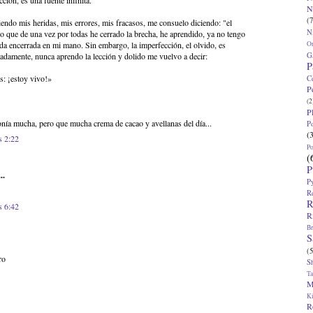
ción, es una fuente infinita.
N
(7
ndo mis heridas, mis errores, mis fracasos, me consuelo diciendo: "el
N
 que de una vez por todas he cerrado la brecha, he aprendido, ya no tengo
O
eda encerrada en mi mano. Sin embargo, la imperfección, el olvido, es
G
unadamente, nunca aprendo la lección y dolido me vuelvo a decir:
P
s: ¡estoy vivo!»
C
P
(2
P
nía mucha, pero que mucha crema de cacao y avellanas del día...
P
(
s 2:22
P
(
P
..
P
R
R
s 6:42
R
Br
S
(5
ro
S
T
M
K
R