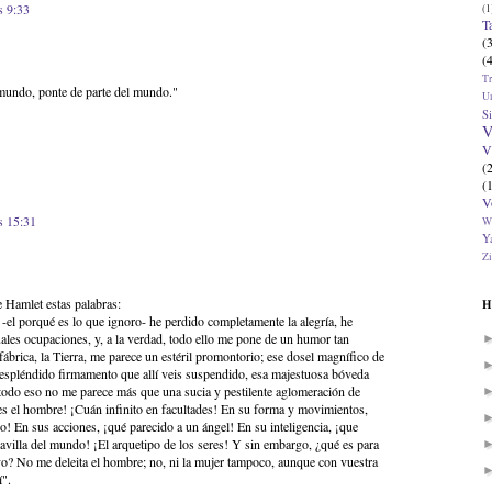
s 9:33
(1
T
(
(
T
 mundo, ponte de parte del mundo."
U
Si
V
V
(
(
V
s 15:31
W
Ya
Zi
 Hamlet estas palabras:
H
 -el porqué es lo que ignoro- he perdido completamente la alegría, he
les ocupaciones, y, a la verdad, todo ello me pone de un humor tan
ábrica, la Tierra, me parece un estéril promontorio; ese dosel magnífico de
e espléndido firmamento que allí veis suspendido, esa majestuosa bóveda
todo eso no me parece más que una sucia y pestilente aglomeración de
s el hombre! ¡Cuán infinito en facultades! En su forma y movimientos,
o! En sus acciones, ¡qué parecido a un ángel! En su inteligencia, ¡que
avilla del mundo! ¡El arquetipo de los seres! Y sin embargo, ¿qué es para
vo? No me deleita el hombre; no, ni la mujer tampoco, aunque con vuestra
í".