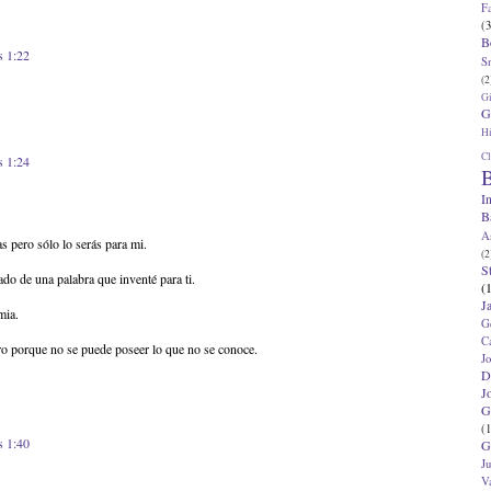
F
(3
B
s 1:22
S
(2
G
G
Hi
Cl
s 1:24
B
I
B
A
s pero sólo lo serás para mi.
(2
S
ado de una palabra que inventé para ti.
(
J
mia.
G
C
ro porque no se puede poseer lo que no se conoce.
J
D
J
G
(1
s 1:40
G
J
V