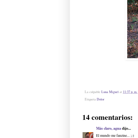
La culpable
Luna Miguel
at
11:37 p. m.
Etiqueta
Dolor
14 comentarios:
Más claro, agua
dijo...
El mundo me fanzine... ;-)