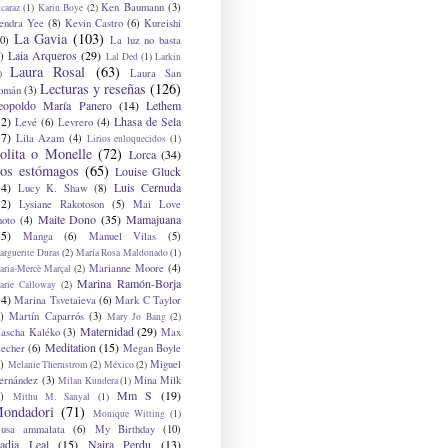
Ken Baumann
(3)
caraz
(1)
Karin Boye
(2)
endra Yee
(8)
Kevin Castro
(6)
Kureishi
La Gavia
(103)
0)
La luz no basta
Laia Arqueros
(29)
)
Lal Ded
(1)
Larkin
Laura Rosal
(63)
Laura San
)
Lecturas y reseñas
(126)
omán
(3)
eopoldo María Panero
(14)
Lethem
12)
Lhasa de Sela
Levé
(6)
Levrero
(4)
17)
Lila Azam
(4)
Lirios enloquecidos
(1)
olita o Monelle
(72)
Lorca
(34)
os estómagos
(65)
Louise Gluck
14)
Luis Cernuda
Lucy K. Shaw
(8)
12)
Lysiane Rakotoson
(5)
Mai Love
Maite Dono
(35)
Mamajuana
hoto
(4)
15)
Manga
(6)
Manuel Vilas
(5)
rguerite Duras
(2)
María Rosa Maldonado
(1)
Marianne Moore
(4)
ria-Mercè Marçal
(2)
Marina Ramón-Borja
arie Calloway
(2)
14)
Marina Tsvetaieva
(6)
Mark C Taylor
)
Martín Caparrós
(3)
Mary Jo Bang
(2)
Maternidad
(29)
ascha Kaléko
(3)
Max
Meditation
(15)
lecher
(6)
Megan Boyle
)
Miguel
Melanie Thernstrom
(2)
México
(2)
ernández
(3)
Mina Milk
Milan Kundera
(1)
Mm S
(19)
)
Mithu M. Sanyal
(1)
ondadori
(71)
Monique Witting
(1)
usa ammalata
(6)
My Birthday
(10)
adia Leal
(15)
Naira Perdu
(13)