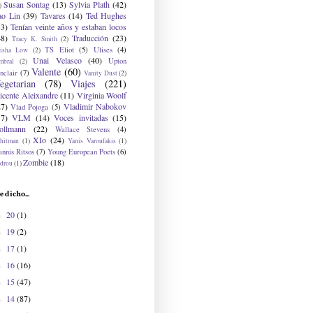
Susan Sontag
(13)
Sylvia Plath
(42)
)
ao Lin
(39)
Tavares
(14)
Ted Hughes
33)
Tenían veinte años y estaban locos
48)
Traducción
(23)
Tracy K. Smith
(2)
TS Eliot
(5)
Ulises
(4)
risha Low
(2)
Unai Velasco
(40)
Upton
mbral
(2)
Valente
(60)
nclair
(7)
Vanity Dust
(2)
egetarian
(78)
Viajes
(221)
icente Aleixandre
(11)
Virginia Woolf
27)
Vladimir Nabokov
Vlad Pojoga
(5)
17)
VLM
(14)
Voces invitadas
(15)
ollmann
(22)
Wallace Stevens
(4)
XIo
(24)
hitman
(1)
Yanis Varoufakis
(1)
nnis Ritsos
(7)
Young European Poets
(6)
Zombie
(18)
drou
(1)
e dicho...
20
(1)
►
19
(2)
►
17
(1)
►
16
(16)
►
15
(47)
►
14
(87)
►