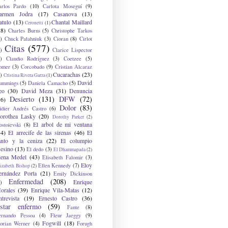
arlos Pardo
(10)
Carlota Moseguí
(9)
armen Jodra
(17)
Casanova
(13)
atulo
(13)
Chantal Maillard
Ceronetti
(1)
28)
Charles Burns
(5)
Christophe Tarkos
)
Chuck Palahniuk
(3)
Cioran
(8)
Cirlot
Citas
(577)
)
Clarice Lispector
)
Claudio Rodríguez
(3)
Coetzee
(5)
omer
(3)
Corcobado
(9)
Cristian Alcaraz
Cucarachas
(23)
)
Cristina Rivera Garza
(1)
David
ummings
(5)
Daniela Camacho
(5)
eo
(30)
David Meza
(31)
Denuncia
Desierto
(131)
DFW
(72)
36)
Dolor
(83)
idier Andrés Castro
(6)
orothea Lasky
(20)
Dorothy Parker
(2)
El arbol de mi ventana
ostoievski
(8)
34)
El arrecife de las sirenas
(46)
El
anto y la ceniza
(22)
El columpio
sesino
(13)
El dedo
(3)
El Dhammapada
(2)
lena Medel
(43)
Elisabeth Falomir
(3)
Eloy
Ellen Kennedy
(7)
izabeth Bishop
(2)
ernández Porta
(21)
Emily Dickinson
Enfermedad
(208)
Enrique
)
orales
(39)
Enrique Vila-Matas
(12)
ntrevista
(19)
Ernesto Castro
(36)
star enfermo
(59)
Fante
(8)
ernando Pessoa
(4)
Fleur Jaeggy
(9)
Fogwill
(18)
lorian Werner
(4)
Forugh