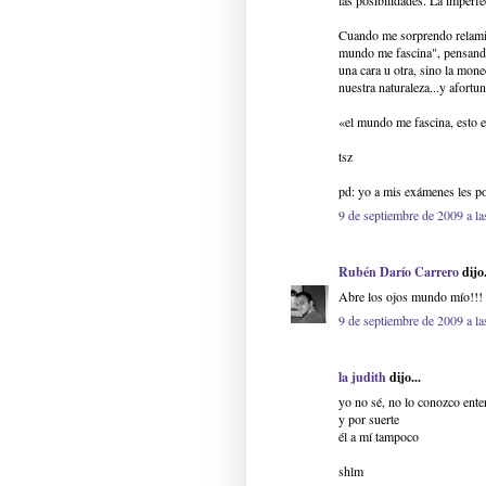
las posibilidades. La imperfec
Cuando me sorprendo relamie
mundo me fascina", pensando
una cara u otra, sino la mon
nuestra naturaleza...y afort
«el mundo me fascina, esto e
tsz
pd: yo a mis exámenes les po
9 de septiembre de 2009 a la
Rubén Darío Carrero
dijo.
Abre los ojos mundo mío!!!
9 de septiembre de 2009 a la
la judith
dijo...
yo no sé, no lo conozco ente
y por suerte
él a mí tampoco
shlm