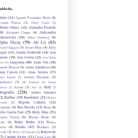
ablo de...
9plus
(11)
Agustín Fernández Mallo
(8)
l-amin Emran
(3)
Albert Camus
(2)
lberto Olmos
(12)
Alejandra Pizarnik
38)
Aleksandra
Alejandro Cinque
(6)
aliszewska
(34)
Allen Ginsberg
(6)
lpha Decay
(59)
Alt Lit
(83)
Alvy
lvaro Guijarro
(5)
Alvaro Mutis
(4)
inger
(13)
Amelie Nothomb
(14)
Ana
arrete
(19)
Ana Gorria
(12)
Ana María
Anagrama
(40)
Anais Nin
(18)
oix
(1)
Anna Ajmátova
(16)
natole Broyard
(4)
nne Carson
(11)
Anne Sexton
(17)
Antonio Machado
(5)
nnie Ernaux
(2)
ollinaire
(3)
AR Ammons
(1)
Ariana
Arte y
Artaud
(3)
arwicz
(1)
Arte
(1)
otografía
(228)
Arturo Sánchez
12)
Barthes
(19)
Baudelaire
(21)
Beatriz
Begoña Callejón
(12)
eciado
(2)
Ben Brooks
(13)
eigbeder
(9)
Benn
(8)
erta García Faet
(25)
Betty Blue
(51)
irgitta Trotzig
(6)
Blackie Books
(4)
Blake Butler
(11)
lake
(6)
Blanca
Bolaño
(47)
arela
(8)
Bradbury
(3)
Bukowski
recht
(3)
Breece DJ Pancake
(2)
37)
Capitán Swing
(11)
Carlos Lust
(8)