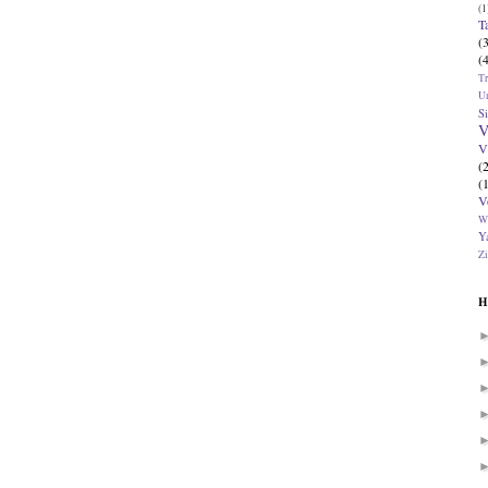
(1
T
(
(
T
U
Si
V
V
(
(
V
W
Ya
Zi
H