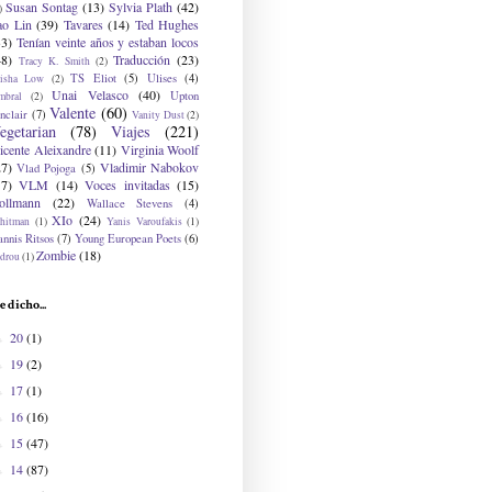
Susan Sontag
(13)
Sylvia Plath
(42)
)
ao Lin
(39)
Tavares
(14)
Ted Hughes
33)
Tenían veinte años y estaban locos
48)
Traducción
(23)
Tracy K. Smith
(2)
TS Eliot
(5)
Ulises
(4)
risha Low
(2)
Unai Velasco
(40)
Upton
mbral
(2)
Valente
(60)
nclair
(7)
Vanity Dust
(2)
egetarian
(78)
Viajes
(221)
icente Aleixandre
(11)
Virginia Woolf
27)
Vladimir Nabokov
Vlad Pojoga
(5)
17)
VLM
(14)
Voces invitadas
(15)
ollmann
(22)
Wallace Stevens
(4)
XIo
(24)
hitman
(1)
Yanis Varoufakis
(1)
nnis Ritsos
(7)
Young European Poets
(6)
Zombie
(18)
drou
(1)
e dicho...
20
(1)
►
19
(2)
►
17
(1)
►
16
(16)
►
15
(47)
►
14
(87)
►