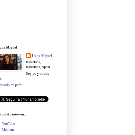
una Miguel
Luna Miguel
Barcelona,
Barcelona, Spain
Soy yo y no soy
o.
er todo mi perfil
ambién estoy en...
YouTube
Medium