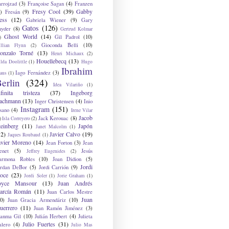
arrojzad
(3)
Françoise Sagan
(4)
Franzen
Fresy Cool
(39)
Gabby
)
Fresán
(9)
ess
(12)
Gabriela Wiener
(9)
Gary
Gatos
(126)
nyder
(8)
Gertrud Kolmar
Ghost World
(14)
Gil Padrol
(10)
)
Gioconda Belli
(10)
illian Flynn
(2)
onzalo Torné
(13)
Henri Michaux
(2)
Houellebecq
(13)
lda Doolittle
(1)
Hugo
Ibrahim
Iago Fernández
(3)
aus
(1)
erlin
(324)
Idea Vilariño
(1)
nfinita tristeza
(37)
Ingeborg
achmann
(13)
Inger Christensen
(4)
Inio
Instagram
(151)
sano
(4)
Irene Vilar
Jacob
Jack Kerouac
(8)
)
Isla Correyero
(2)
teinberg
(11)
Japón
Janet Malcolm
(1)
12)
Javier Calvo
(19)
Jaques Roubaud
(1)
avier Moreno
(14)
Jean Forton
(3)
Jean
enet
(5)
Jesús
Jeffrey Eugenides
(2)
armona Robles
(10)
Joan Didion
(5)
Jordi
ordan DeBor
(5)
Jordi Carrión
(9)
oce
(23)
Jordi Soler
(1)
Jorie Graham
(1)
oyce Mansour
(13)
Juan Andrés
arcía Román
(11)
Juan Carlos Mestre
Juan
0)
Juan Gracia Armendáriz
(10)
uerrero
(11)
Juan Ramón Jiménez
(3)
uanma Gil
(10)
Julián Herbert
(4)
Julieta
Julio Fuertes
(31)
alero
(4)
Julio Mas