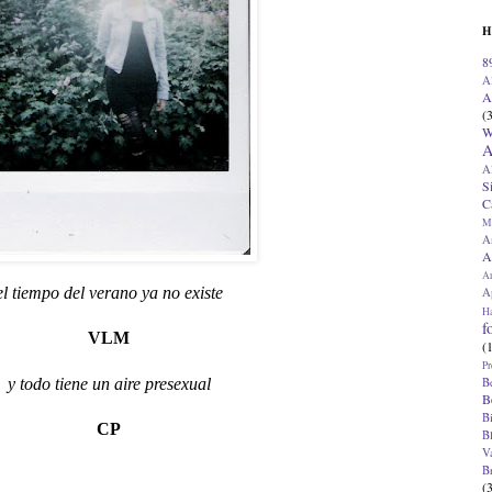
H
8
A
A
(
W
A
A
S
C
M
A
A
A
el tiempo del verano ya no existe
Ap
H
f
VLM
(
Pr
y todo tiene un aire presexual
B
B
B
CP
B
V
B
(