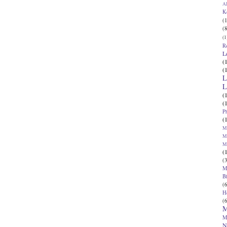
Al
K
(1
(8
(1
R
L
(
(
L
L
(
(
P
(
Ma
Ma
M
(
(3
M
B
(6
H
(6
M
M
N