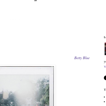
L
Betty Blue
y
V
T