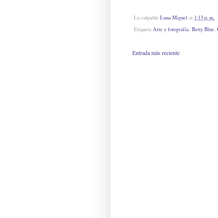
La culpable
Luna Miguel
at
1:13 p. m.
Etiqueta
Arte y fotografía
,
Betty Blue
,
Entrada más reciente