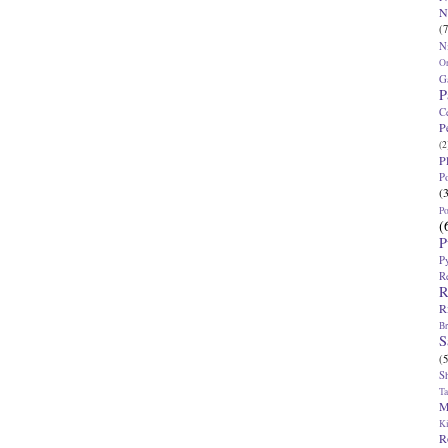
N
(7
N
O
G
P
C
P
(2
P
P
(
P
(
P
P
R
R
R
Br
S
(5
S
T
M
K
R