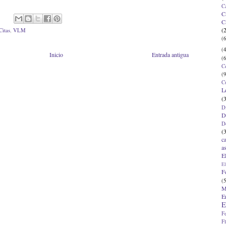
C
C
C
(
Citas
,
VLM
(6
(4
Inicio
Entrada antigua
(6
C
(9
C
L
(
D
D
D
(
c
a
E
El
F
(5
M
E
E
F
F