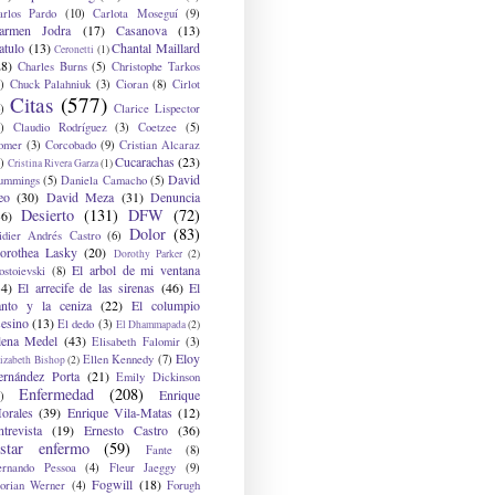
arlos Pardo
(10)
Carlota Moseguí
(9)
armen Jodra
(17)
Casanova
(13)
atulo
(13)
Chantal Maillard
Ceronetti
(1)
28)
Charles Burns
(5)
Christophe Tarkos
)
Chuck Palahniuk
(3)
Cioran
(8)
Cirlot
Citas
(577)
)
Clarice Lispector
)
Claudio Rodríguez
(3)
Coetzee
(5)
omer
(3)
Corcobado
(9)
Cristian Alcaraz
Cucarachas
(23)
)
Cristina Rivera Garza
(1)
David
ummings
(5)
Daniela Camacho
(5)
eo
(30)
David Meza
(31)
Denuncia
Desierto
(131)
DFW
(72)
36)
Dolor
(83)
idier Andrés Castro
(6)
orothea Lasky
(20)
Dorothy Parker
(2)
El arbol de mi ventana
ostoievski
(8)
34)
El arrecife de las sirenas
(46)
El
anto y la ceniza
(22)
El columpio
sesino
(13)
El dedo
(3)
El Dhammapada
(2)
lena Medel
(43)
Elisabeth Falomir
(3)
Eloy
Ellen Kennedy
(7)
izabeth Bishop
(2)
ernández Porta
(21)
Emily Dickinson
Enfermedad
(208)
Enrique
)
orales
(39)
Enrique Vila-Matas
(12)
ntrevista
(19)
Ernesto Castro
(36)
star enfermo
(59)
Fante
(8)
ernando Pessoa
(4)
Fleur Jaeggy
(9)
Fogwill
(18)
lorian Werner
(4)
Forugh