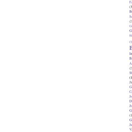
F
(3
B
S
(2
G
G
Hi
Cl
B
I
B
A
(2
S
(
J
G
C
J
D
J
G
(1
G
J
V