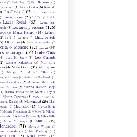
Ken Baumann
(3)
caraz
(1)
Karin Boye
(2)
endra Yee
(8)
Kevin Castro
(6)
Kureishi
La Gavia
(103)
0)
La luz no basta
Laia Arqueros
(29)
)
Lal Ded
(1)
Larkin
Laura Rosal
(63)
Laura San
)
Lecturas y reseñas
(126)
omán
(3)
eopoldo María Panero
(14)
Lethem
12)
Lhasa de Sela
Levé
(6)
Levrero
(4)
17)
Lila Azam
(4)
Lirios enloquecidos
(1)
olita o Monelle
(72)
Lorca
(34)
os estómagos
(65)
Louise Gluck
14)
Luis Cernuda
Lucy K. Shaw
(8)
12)
Lysiane Rakotoson
(5)
Mai Love
Maite Dono
(35)
Mamajuana
hoto
(4)
15)
Manga
(6)
Manuel Vilas
(5)
rguerite Duras
(2)
María Rosa Maldonado
(1)
Marianne Moore
(4)
ria-Mercè Marçal
(2)
Marina Ramón-Borja
arie Calloway
(2)
14)
Marina Tsvetaieva
(6)
Mark C Taylor
)
Martín Caparrós
(3)
Mary Jo Bang
(2)
Maternidad
(29)
ascha Kaléko
(3)
Max
Meditation
(15)
lecher
(6)
Megan Boyle
)
Miguel
Melanie Thernstrom
(2)
México
(2)
ernández
(3)
Mina Milk
Milan Kundera
(1)
Mm S
(19)
)
Mithu M. Sanyal
(1)
ondadori
(71)
Monique Witting
(1)
usa ammalata
(6)
My Birthday
(10)
adia Leal
(15)
Naira Perdu
(13)