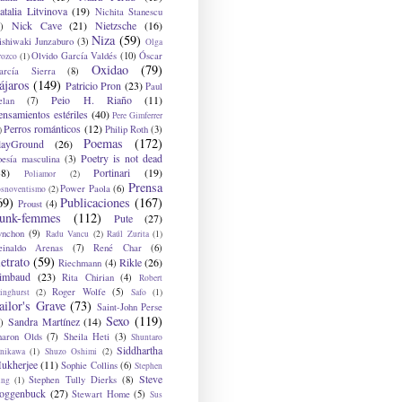
atalia Litvinova
(19)
Nichita Stanescu
Nick Cave
(21)
Nietzsche
(16)
)
Niza
(59)
ishiwaki Junzaburo
(3)
Olga
Olvido García Valdés
(10)
Óscar
rozco
(1)
Oxidao
(79)
arcía Sierra
(8)
ájaros
(149)
Patricio Pron
(23)
Paul
Peio H. Riaño
(11)
elan
(7)
ensamientos estériles
(40)
Pere Gimferrer
Perros románticos
(12)
Philip Roth
(3)
)
Poemas
(172)
layGround
(26)
Poetry is not dead
oesía masculina
(3)
38)
Portinari
(19)
Poliamor
(2)
Prensa
Power Paola
(6)
osnoventismo
(2)
69)
Publicaciones
(167)
Proust
(4)
unk-femmes
(112)
Pute
(27)
ynchon
(9)
Radu Vancu
(2)
Raúl Zurita
(1)
einaldo Arenas
(7)
René Char
(6)
etrato
(59)
Rikle
(26)
Riechmann
(4)
imbaud
(23)
Rita Chirian
(4)
Robert
Roger Wolfe
(5)
inghurst
(2)
Safo
(1)
ailor's Grave
(73)
Saint-John Perse
Sexo
(119)
Sandra Martínez
(14)
)
haron Olds
(7)
Sheila Heti
(3)
Shuntaro
Siddhartha
anikawa
(1)
Shuzo Oshimi
(2)
ukherjee
(11)
Sophie Collins
(6)
Stephen
Steve
Stephen Tully Dierks
(8)
ing
(1)
oggenbuck
(27)
Stewart Home
(5)
Sus