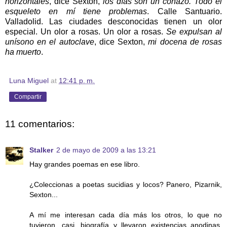
horizontales
, dice Sexton,
los días son un coñazo. Todo el
esqueleto en mí tiene problemas
. Calle Santuario.
Valladolid. Las ciudades desconocidas tienen un olor
especial. Un olor a rosas. Un olor a rosas.
Se expulsan al
unísono en el autoclave
, dice Sexton,
mi docena de rosas
ha muerto
.
Luna Miguel
at
12:41 p. m.
Compartir
11 comentarios:
Stalker
2 de mayo de 2009 a las 13:21
Hay grandes poemas en ese libro.
¿Coleccionas a poetas sucidias y locos? Panero, Pizarnik,
Sexton...
A mí me interesan cada día más los otros, lo que no
tuvieron, casi, biografía y llevaron existencias anodinas.