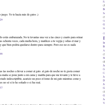
F
(3
B
S
juego. Yo te hacía más de gatos ;)
(2
:29
G
G
Hi
Cl
B
o estás embarazada. No te levantas una vez a las cinco y cuarto para orinar
as ochenta veces, cada media hora, y maldices a tu vegija y odias el mar y
I
 y que bien podría quedarse dentro para siempre. Pero eso no es nada
B
.
A
:46
(2
S
(
J
G
s las noches a llevar a comer al gato. al gato de noche no le gusta comer
C
 la maña se pone junto a mi cama y maúlla para que me levante y le lleve a
J
stado indescriptible, acaricio un poco el lomo de mi gato mientras come y
D
es no sé si lo he soñado o si fue real.
J
:37
G
(1
G
J
V