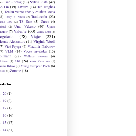
Susan Sontag
(13)
Sylvia Plath
(42)
)
ao Lin
(39)
Tavares
(14)
Ted Hughes
33)
Tenían veinte años y estaban locos
48)
Traducción
(23)
Tracy K. Smith
(2)
TS Eliot
(5)
Ulises
(4)
risha Low
(2)
Unai Velasco
(40)
Upton
mbral
(2)
Valente
(60)
nclair
(7)
Vanity Dust
(2)
egetarian
(78)
Viajes
(221)
icente Aleixandre
(11)
Virginia Woolf
27)
Vladimir Nabokov
Vlad Pojoga
(5)
17)
VLM
(14)
Voces invitadas
(15)
ollmann
(22)
Wallace Stevens
(4)
XIo
(24)
hitman
(1)
Yanis Varoufakis
(1)
nnis Ritsos
(7)
Young European Poets
(6)
Zombie
(18)
drou
(1)
e dicho...
20
(1)
►
19
(2)
►
17
(1)
►
16
(16)
►
15
(47)
►
14
(87)
►