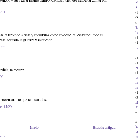
 soñado y fue real al mismo tiempo. Conozco bien ese despertar zombi con
Al
K
8:01
(1
(8
(1
R
L
s, y teniendo a ratas y cocodrilos como colocateurs, estaremos todo el
(
ezas, tocando la guitarra y mintiendo.
(
4:22
L
L
(
(
P
dida, la meatriz...
(
:00
Ma
Ma
M
(
(3
 me encanta lo que leo. Saludos.
M
as 15:20
B
(6
H
(6
M
Inicio
Entrada antigua
M
om)
N