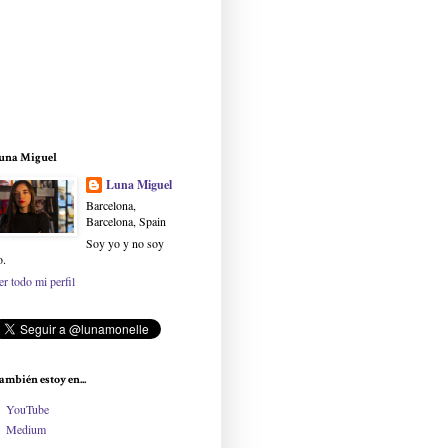
una Miguel
Luna Miguel
Barcelona,
Barcelona, Spain
Soy yo y no soy
o.
er todo mi perfil
ambién estoy en...
YouTube
Medium