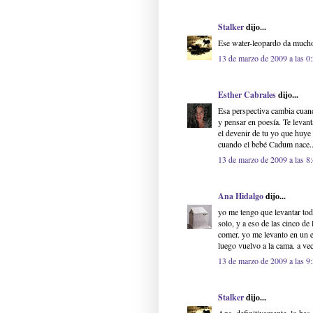
Stalker
dijo...
Ese water-leopardo da mucho 
13 de marzo de 2009 a las 0
Esther Cabrales
dijo...
Esa perspectiva cambia cuand
y pensar en poesía. Te levant
el devenir de tu yo que huye
cuando el bebé Cadum nace..
13 de marzo de 2009 a las 8
Ana Hidalgo
dijo...
yo me tengo que levantar toda
solo, y a eso de las cinco de
comer. yo me levanto en un e
luego vuelvo a la cama. a vec
13 de marzo de 2009 a las 9
Stalker
dijo...