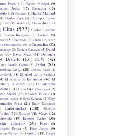
arlos Pardo
(10)
Carlota Moseguí
(9)
armen Jodra
(17)
Casanova
(13)
atulo
(13)
Chantal Maillard
Ceronetti
(1)
28)
Charles Burns
(5)
Christophe Tarkos
)
Chuck Palahniuk
(3)
Cioran
(8)
Cirlot
Citas
(577)
)
Clarice Lispector
)
Claudio Rodríguez
(3)
Coetzee
(5)
omer
(3)
Corcobado
(9)
Cristian Alcaraz
Cucarachas
(23)
)
Cristina Rivera Garza
(1)
David
ummings
(5)
Daniela Camacho
(5)
eo
(30)
David Meza
(31)
Denuncia
Desierto
(131)
DFW
(72)
36)
Dolor
(83)
idier Andrés Castro
(6)
orothea Lasky
(20)
Dorothy Parker
(2)
El arbol de mi ventana
ostoievski
(8)
34)
El arrecife de las sirenas
(46)
El
anto y la ceniza
(22)
El columpio
sesino
(13)
El dedo
(3)
El Dhammapada
(2)
lena Medel
(43)
Elisabeth Falomir
(3)
Eloy
Ellen Kennedy
(7)
izabeth Bishop
(2)
ernández Porta
(21)
Emily Dickinson
Enfermedad
(208)
Enrique
)
orales
(39)
Enrique Vila-Matas
(12)
ntrevista
(19)
Ernesto Castro
(36)
star enfermo
(59)
Fante
(8)
ernando Pessoa
(4)
Fleur Jaeggy
(9)
Fogwill
(18)
lorian Werner
(4)
Forugh