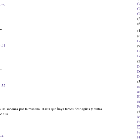
C
3:39
C
C
(
(6
..
(4
(6
C
3:51
(9
C
L
(
D
..
D
D
(
3:52
c
a
E
El
F
a las sábanas por la mañana. Hasta que haya tantos deshagües y tantas
(5
 ella.
M
E
E
F
:24
F