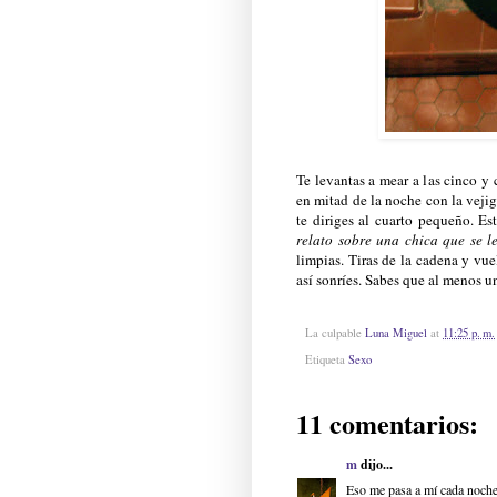
Te levantas a mear a las cinco y
en mitad de la noche con la vejig
te diriges al cuarto pequeño. Es
relato sobre una chica que se 
limpias. Tiras de la cadena y vu
así sonríes. Sabes que al menos un
La culpable
Luna Miguel
at
11:25 p. m.
Etiqueta
Sexo
11 comentarios:
m
dijo...
Eso me pasa a mí cada noche