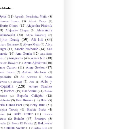
ablo de...
9plus
(11)
Agustín Fernández Mallo
(8)
l-amin Emran
(3)
Albert Camus
(2)
lberto Olmos
(12)
Alejandra Pizarnik
38)
Aleksandra
Alejandro Cinque
(6)
aliszewska
(34)
Allen Ginsberg
(6)
lpha Decay
(59)
Alt Lit
(83)
Alvy
lvaro Guijarro
(5)
Alvaro Mutis
(4)
inger
(13)
Amelie Nothomb
(14)
Ana
arrete
(19)
Ana Gorria
(12)
Ana María
Anagrama
(40)
Anais Nin
(18)
oix
(1)
Anna Ajmátova
(16)
natole Broyard
(4)
nne Carson
(11)
Anne Sexton
(17)
Antonio Machado
(5)
nnie Ernaux
(2)
ollinaire
(3)
AR Ammons
(1)
Ariana
Arte y
Artaud
(3)
arwicz
(1)
Arte
(1)
otografía
(228)
Arturo Sánchez
12)
Barthes
(19)
Baudelaire
(21)
Beatriz
Begoña Callejón
(12)
eciado
(2)
Ben Brooks
(13)
eigbeder
(9)
Benn
(8)
erta García Faet
(25)
Betty Blue
(51)
irgitta Trotzig
(6)
Blackie Books
(4)
Blake Butler
(11)
lake
(6)
Blanca
Bolaño
(47)
arela
(8)
Bradbury
(3)
Bukowski
recht
(3)
Breece DJ Pancake
(2)
37)
Capitán Swing
(11)
Carlos Lust
(8)