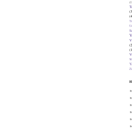
(1
T
(
(
T
U
Si
V
V
(
(
V
W
Ya
Zi
H