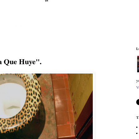
L
a Que Huye".
y
V
T