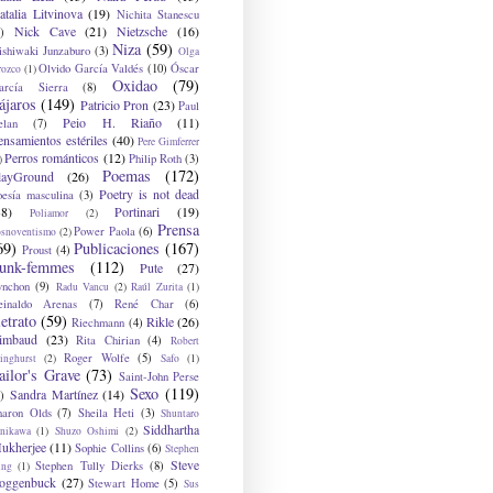
atalia Litvinova
(19)
Nichita Stanescu
Nick Cave
(21)
Nietzsche
(16)
)
Niza
(59)
ishiwaki Junzaburo
(3)
Olga
Olvido García Valdés
(10)
Óscar
rozco
(1)
Oxidao
(79)
arcía Sierra
(8)
ájaros
(149)
Patricio Pron
(23)
Paul
Peio H. Riaño
(11)
elan
(7)
ensamientos estériles
(40)
Pere Gimferrer
Perros románticos
(12)
Philip Roth
(3)
)
Poemas
(172)
layGround
(26)
Poetry is not dead
oesía masculina
(3)
38)
Portinari
(19)
Poliamor
(2)
Prensa
Power Paola
(6)
osnoventismo
(2)
69)
Publicaciones
(167)
Proust
(4)
unk-femmes
(112)
Pute
(27)
ynchon
(9)
Radu Vancu
(2)
Raúl Zurita
(1)
einaldo Arenas
(7)
René Char
(6)
etrato
(59)
Rikle
(26)
Riechmann
(4)
imbaud
(23)
Rita Chirian
(4)
Robert
Roger Wolfe
(5)
inghurst
(2)
Safo
(1)
ailor's Grave
(73)
Saint-John Perse
Sexo
(119)
Sandra Martínez
(14)
)
haron Olds
(7)
Sheila Heti
(3)
Shuntaro
Siddhartha
anikawa
(1)
Shuzo Oshimi
(2)
ukherjee
(11)
Sophie Collins
(6)
Stephen
Steve
Stephen Tully Dierks
(8)
ing
(1)
oggenbuck
(27)
Stewart Home
(5)
Sus