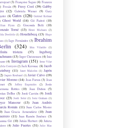
arrojzad
(3)
Françoise Sagan
(4)
Franzen
Fresy Cool
(39)
Gabby
)
Fresán
(9)
ess
(12)
Gabriela Wiener
(9)
Gary
Gatos
(126)
nyder
(8)
Gertrud Kolmar
Ghost World
(14)
Gil Padrol
(10)
)
Gioconda Belli
(10)
illian Flynn
(2)
onzalo Torné
(13)
Henri Michaux
(2)
Houellebecq
(13)
lda Doolittle
(1)
Hugo
Ibrahim
Iago Fernández
(3)
aus
(1)
erlin
(324)
Idea Vilariño
(1)
nfinita tristeza
(37)
Ingeborg
achmann
(13)
Inger Christensen
(4)
Inio
Instagram
(151)
sano
(4)
Irene Vilar
Jacob
Jack Kerouac
(8)
)
Isla Correyero
(2)
teinberg
(11)
Japón
Janet Malcolm
(1)
12)
Javier Calvo
(19)
Jaques Roubaud
(1)
avier Moreno
(14)
Jean Forton
(3)
Jean
enet
(5)
Jesús
Jeffrey Eugenides
(2)
armona Robles
(10)
Joan Didion
(5)
Jordi
ordan DeBor
(5)
Jordi Carrión
(9)
oce
(23)
Jordi Soler
(1)
Jorie Graham
(1)
oyce Mansour
(13)
Juan Andrés
arcía Román
(11)
Juan Carlos Mestre
Juan
0)
Juan Gracia Armendáriz
(10)
uerrero
(11)
Juan Ramón Jiménez
(3)
uanma Gil
(10)
Julián Herbert
(4)
Julieta
Julio Fuertes
(31)
alero
(4)
Julio Mas