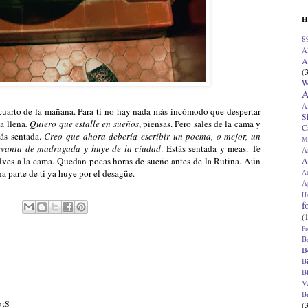
H
8
A
A
(
W
A
A
 cuarto de la mañana. Para ti no hay nada más incómodo que despertar
S
a llena
. Quiero que estalle en sueños
, piensas. Pero sales de la cama y
C
tás sentada.
Creo que ahora debería escribir un poema, o mejor, un
M
levanta de madrugada y huye de la ciudad
. Estás sentada y meas. Te
A
A
elves a la cama. Quedan pocas horas de sueño antes de
la Rutina. Aún
a parte de ti ya huye por el desagüe.
A
Ap
H
f
(
Pr
B
B
B
B
V
B
 :S
(