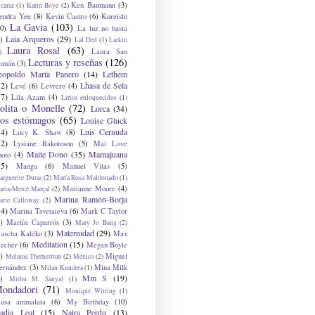
Ken Baumann
(3)
caraz
(1)
Karin Boye
(2)
endra Yee
(8)
Kevin Castro
(6)
Kureishi
La Gavia
(103)
0)
La luz no basta
Laia Arqueros
(29)
)
Lal Ded
(1)
Larkin
Laura Rosal
(63)
Laura San
)
Lecturas y reseñas
(126)
omán
(3)
eopoldo María Panero
(14)
Lethem
12)
Lhasa de Sela
Levé
(6)
Levrero
(4)
17)
Lila Azam
(4)
Lirios enloquecidos
(1)
olita o Monelle
(72)
Lorca
(34)
os estómagos
(65)
Louise Gluck
14)
Luis Cernuda
Lucy K. Shaw
(8)
12)
Lysiane Rakotoson
(5)
Mai Love
Maite Dono
(35)
Mamajuana
hoto
(4)
15)
Manga
(6)
Manuel Vilas
(5)
rguerite Duras
(2)
María Rosa Maldonado
(1)
Marianne Moore
(4)
ria-Mercè Marçal
(2)
Marina Ramón-Borja
arie Calloway
(2)
14)
Marina Tsvetaieva
(6)
Mark C Taylor
)
Martín Caparrós
(3)
Mary Jo Bang
(2)
Maternidad
(29)
ascha Kaléko
(3)
Max
Meditation
(15)
lecher
(6)
Megan Boyle
)
Miguel
Melanie Thernstrom
(2)
México
(2)
ernández
(3)
Mina Milk
Milan Kundera
(1)
Mm S
(19)
)
Mithu M. Sanyal
(1)
ondadori
(71)
Monique Witting
(1)
usa ammalata
(6)
My Birthday
(10)
adia Leal
(15)
Naira Perdu
(13)