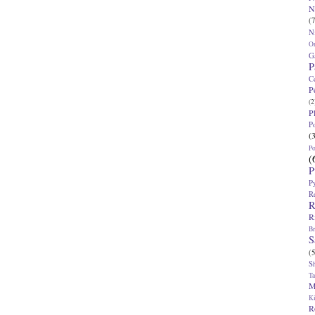
N
(7
N
O
G
P
C
P
(2
P
P
(
P
(
P
P
R
R
R
Br
S
(5
S
T
M
K
R