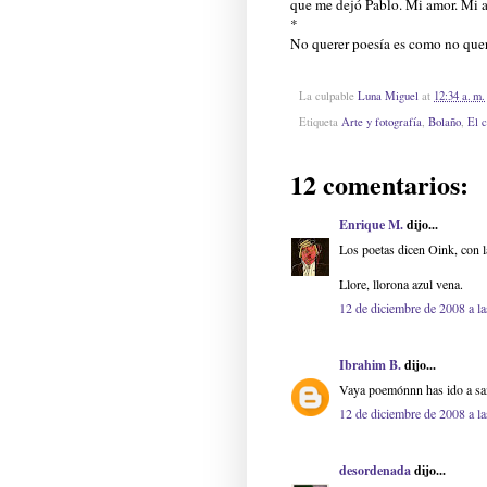
que me dejó Pablo. Mi amor. Mi 
*
No querer poesía es como no quere
La culpable
Luna Miguel
at
12:34 a. m.
Etiqueta
Arte y fotografía
,
Bolaño
,
El c
12 comentarios:
Enrique M.
dijo...
Los poetas dicen Oink, con l
Llore, llorona azul vena.
12 de diciembre de 2008 a la
Ibrahim B.
dijo...
Vaya poemónnn has ido a sa
12 de diciembre de 2008 a la
desordenada
dijo...