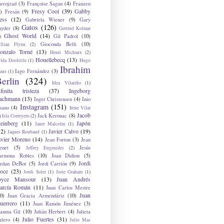
arrojzad
(3)
Françoise Sagan
(4)
Franzen
Fresy Cool
(39)
Gabby
)
Fresán
(9)
ess
(12)
Gabriela Wiener
(9)
Gary
Gatos
(126)
nyder
(8)
Gertrud Kolmar
Ghost World
(14)
Gil Padrol
(10)
)
Gioconda Belli
(10)
illian Flynn
(2)
onzalo Torné
(13)
Henri Michaux
(2)
Houellebecq
(13)
lda Doolittle
(1)
Hugo
Ibrahim
Iago Fernández
(3)
aus
(1)
erlin
(324)
Idea Vilariño
(1)
nfinita tristeza
(37)
Ingeborg
achmann
(13)
Inger Christensen
(4)
Inio
Instagram
(151)
sano
(4)
Irene Vilar
Jacob
Jack Kerouac
(8)
)
Isla Correyero
(2)
teinberg
(11)
Japón
Janet Malcolm
(1)
12)
Javier Calvo
(19)
Jaques Roubaud
(1)
avier Moreno
(14)
Jean Forton
(3)
Jean
enet
(5)
Jesús
Jeffrey Eugenides
(2)
armona Robles
(10)
Joan Didion
(5)
Jordi
ordan DeBor
(5)
Jordi Carrión
(9)
oce
(23)
Jordi Soler
(1)
Jorie Graham
(1)
oyce Mansour
(13)
Juan Andrés
arcía Román
(11)
Juan Carlos Mestre
Juan
0)
Juan Gracia Armendáriz
(10)
uerrero
(11)
Juan Ramón Jiménez
(3)
uanma Gil
(10)
Julián Herbert
(4)
Julieta
Julio Fuertes
(31)
alero
(4)
Julio Mas