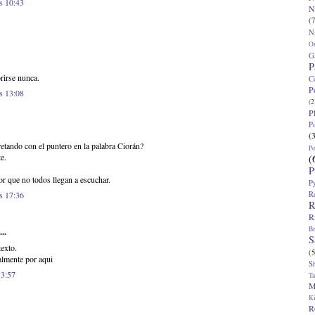
s 10:43
N
(7
N
O
G
P
rirse nunca.
C
P
s 13:08
(2
P
P
(
etando con el puntero en la palabra Ciorán?
P
e.
(
P
or que no todos llegan a escuchar.
P
R
s 17:36
R
R
Br
..
S
exto.
(5
lmente por aqui
S
 3:57
T
M
K
R