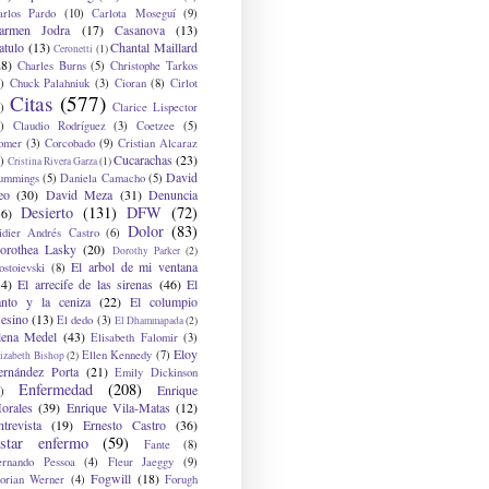
arlos Pardo
(10)
Carlota Moseguí
(9)
armen Jodra
(17)
Casanova
(13)
atulo
(13)
Chantal Maillard
Ceronetti
(1)
28)
Charles Burns
(5)
Christophe Tarkos
)
Chuck Palahniuk
(3)
Cioran
(8)
Cirlot
Citas
(577)
)
Clarice Lispector
)
Claudio Rodríguez
(3)
Coetzee
(5)
omer
(3)
Corcobado
(9)
Cristian Alcaraz
Cucarachas
(23)
)
Cristina Rivera Garza
(1)
David
ummings
(5)
Daniela Camacho
(5)
eo
(30)
David Meza
(31)
Denuncia
Desierto
(131)
DFW
(72)
36)
Dolor
(83)
idier Andrés Castro
(6)
orothea Lasky
(20)
Dorothy Parker
(2)
El arbol de mi ventana
ostoievski
(8)
34)
El arrecife de las sirenas
(46)
El
anto y la ceniza
(22)
El columpio
sesino
(13)
El dedo
(3)
El Dhammapada
(2)
lena Medel
(43)
Elisabeth Falomir
(3)
Eloy
Ellen Kennedy
(7)
izabeth Bishop
(2)
ernández Porta
(21)
Emily Dickinson
Enfermedad
(208)
Enrique
)
orales
(39)
Enrique Vila-Matas
(12)
ntrevista
(19)
Ernesto Castro
(36)
star enfermo
(59)
Fante
(8)
ernando Pessoa
(4)
Fleur Jaeggy
(9)
Fogwill
(18)
lorian Werner
(4)
Forugh