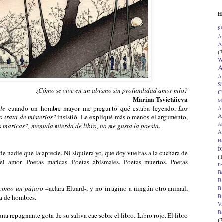
H
8
A
A
(
W
A
A
S
¿Cómo se vive en un abismo sin profundidad amor mío?
C
Marina Tsvietáieva
M
de
cuando un hombre mayor me preguntó qué estaba leyendo,
Los
A
A
o trata de misterios?
insistió. Le expliqué más o menos el argumento,
A
 maricas?, menuda mierda de libro, no me gusta la poesía
.
Ap
H
f
e nadie que la aprecie. Ni siquiera yo, que doy vueltas a la cuchara de
(
el amor. Poetas maricas. Poetas abismales. Poetas muertos. Poetas
Pr
B
B
como un pájaro
–aclara Eluard-, y no imagino a ningún otro animal,
B
B
da de hombres.
V
B
 una repugnante gota de su saliva cae sobre el libro. Libro rojo. El libro
(