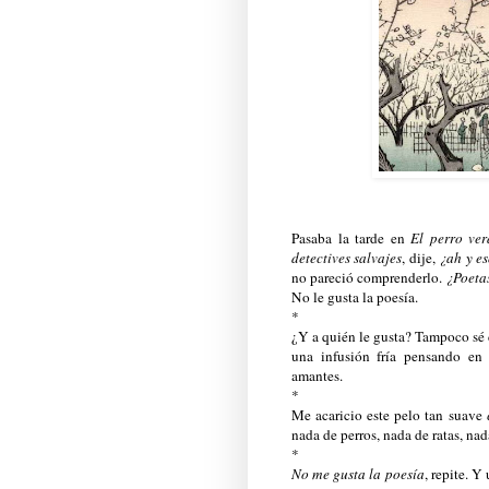
Pasaba la tarde en
El perro ver
detectives salvajes
, dije,
¿ah y es
no pareció comprenderlo.
¿Poetas
No le gusta la poesía.
*
¿Y a quién le gusta? Tampoco sé d
una infusión fría pensando en 
amantes.
*
Me acaricio este pelo tan suave
nada de perros, nada de ratas, na
*
No me gusta la poesía
, repite. Y