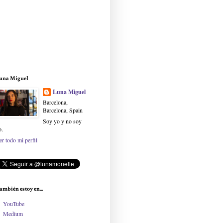
una Miguel
Luna Miguel
Barcelona,
Barcelona, Spain
Soy yo y no soy
o.
er todo mi perfil
ambién estoy en...
YouTube
Medium