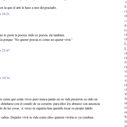
Al
K
n la que el arte le hace a uno desgraciado.
(1
s 16:21
(8
(1
R
L
(
o le guste la poesia. tudo es poesia. ele tambien.
(
ia porque "No querer poesía es como no querer vivir."
L
L
s 23:47
(
(
P
(
Ma
Ma
s 10:34
M
(
(3
M
B
 Se creen que están vivos pero nunca jamás en su vida pusieron su oído en
(6
 deleitarse con el sonido de su corazón. para ellos los abrazos son ausencia
H
sto de las cosas. A veces ni siquiera han querido tocar su propio latido.
(6
M
 saben. Dejarles vivir la vida como ellos quieren vivirla es ya condena
M
N