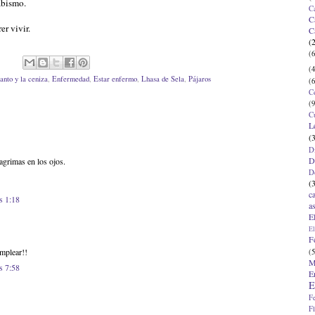
abismo.
C
C
r vivir.
C
(
(6
(4
anto y la ceniza
,
Enfermedad
,
Estar enfermo
,
Lhasa de Sela
,
Pájaros
(6
C
(9
C
L
(
D
D
agrimas en los ojos.
D
(
c
s 1:18
a
E
El
F
mplear!!
(5
M
s 7:58
E
E
F
F