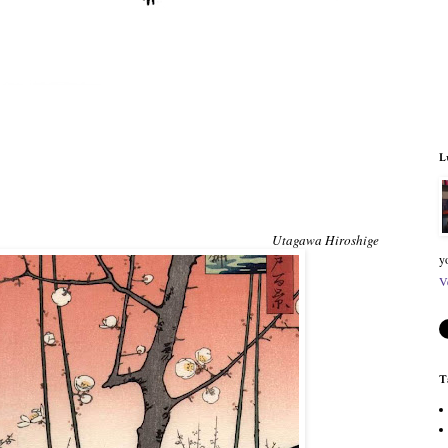
L
Utagawa Hiroshige
y
V
T