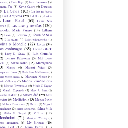
Ken Baumann
(3)
caraz
(1)
Karin Boye
(2)
endra Yee
(8)
Kevin Castro
(6)
Kureishi
La Gavia
(103)
0)
La luz no basta
Laia Arqueros
(29)
)
Lal Ded
(1)
Larkin
Laura Rosal
(63)
Laura San
)
Lecturas y reseñas
(126)
omán
(3)
eopoldo María Panero
(14)
Lethem
12)
Lhasa de Sela
Levé
(6)
Levrero
(4)
17)
Lila Azam
(4)
Lirios enloquecidos
(1)
olita o Monelle
(72)
Lorca
(34)
os estómagos
(65)
Louise Gluck
14)
Luis Cernuda
Lucy K. Shaw
(8)
12)
Lysiane Rakotoson
(5)
Mai Love
Maite Dono
(35)
Mamajuana
hoto
(4)
15)
Manga
(6)
Manuel Vilas
(5)
rguerite Duras
(2)
María Rosa Maldonado
(1)
Marianne Moore
(4)
ria-Mercè Marçal
(2)
Marina Ramón-Borja
arie Calloway
(2)
14)
Marina Tsvetaieva
(6)
Mark C Taylor
)
Martín Caparrós
(3)
Mary Jo Bang
(2)
Maternidad
(29)
ascha Kaléko
(3)
Max
Meditation
(15)
lecher
(6)
Megan Boyle
)
Miguel
Melanie Thernstrom
(2)
México
(2)
ernández
(3)
Mina Milk
Milan Kundera
(1)
Mm S
(19)
)
Mithu M. Sanyal
(1)
ondadori
(71)
Monique Witting
(1)
usa ammalata
(6)
My Birthday
(10)
adia Leal
(15)
Naira Perdu
(13)