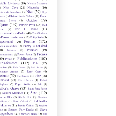
atalia Litvinova
(19)
Nichita Stanescu
Nick Cave
(21)
Nietzsche
(16)
)
Niza
(59)
ishiwaki Junzaburo
(3)
Olga
Olvido García Valdés
(10)
Óscar
rozco
(1)
Oxidao
(79)
arcía Sierra
(8)
ájaros
(149)
Patricio Pron
(23)
Paul
Peio H. Riaño
(11)
elan
(7)
ensamientos estériles
(40)
Pere Gimferrer
Perros románticos
(12)
Philip Roth
(3)
)
Poemas
(172)
layGround
(26)
Poetry is not dead
oesía masculina
(3)
38)
Portinari
(19)
Poliamor
(2)
Prensa
Power Paola
(6)
osnoventismo
(2)
69)
Publicaciones
(167)
Proust
(4)
unk-femmes
(112)
Pute
(27)
ynchon
(9)
Radu Vancu
(2)
Raúl Zurita
(1)
einaldo Arenas
(7)
René Char
(6)
etrato
(59)
Rikle
(26)
Riechmann
(4)
imbaud
(23)
Rita Chirian
(4)
Robert
Roger Wolfe
(5)
inghurst
(2)
Safo
(1)
ailor's Grave
(73)
Saint-John Perse
Sexo
(119)
Sandra Martínez
(14)
)
haron Olds
(7)
Sheila Heti
(3)
Shuntaro
Siddhartha
anikawa
(1)
Shuzo Oshimi
(2)
ukherjee
(11)
Sophie Collins
(6)
Stephen
Steve
Stephen Tully Dierks
(8)
ing
(1)
oggenbuck
(27)
Stewart Home
(5)
Sus