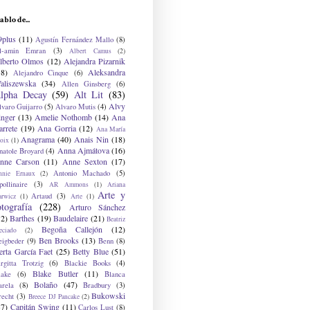
ablo de...
9plus
(11)
Agustín Fernández Mallo
(8)
l-amin Emran
(3)
Albert Camus
(2)
lberto Olmos
(12)
Alejandra Pizarnik
38)
Aleksandra
Alejandro Cinque
(6)
aliszewska
(34)
Allen Ginsberg
(6)
lpha Decay
(59)
Alt Lit
(83)
Alvy
lvaro Guijarro
(5)
Alvaro Mutis
(4)
inger
(13)
Amelie Nothomb
(14)
Ana
arrete
(19)
Ana Gorria
(12)
Ana María
Anagrama
(40)
Anais Nin
(18)
oix
(1)
Anna Ajmátova
(16)
natole Broyard
(4)
nne Carson
(11)
Anne Sexton
(17)
Antonio Machado
(5)
nnie Ernaux
(2)
ollinaire
(3)
AR Ammons
(1)
Ariana
Arte y
Artaud
(3)
arwicz
(1)
Arte
(1)
otografía
(228)
Arturo Sánchez
12)
Barthes
(19)
Baudelaire
(21)
Beatriz
Begoña Callejón
(12)
eciado
(2)
Ben Brooks
(13)
eigbeder
(9)
Benn
(8)
erta García Faet
(25)
Betty Blue
(51)
irgitta Trotzig
(6)
Blackie Books
(4)
Blake Butler
(11)
lake
(6)
Blanca
Bolaño
(47)
arela
(8)
Bradbury
(3)
Bukowski
recht
(3)
Breece DJ Pancake
(2)
37)
Capitán Swing
(11)
Carlos Lust
(8)