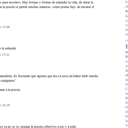
os para nosotros. Hay formas y formas de entender la vida, de mirar la
F
sita la poesía se pierde muchas maneras -como poetas hay- de encarar el
(3
B
S
(2
G
s 13:48
G
Hi
Cl
B
 la entiende
I
s 15:21
B
A
(2
S
(
tenderla. Es frecuente que alguien que lea a Lorca sin haber leído mucho
J
 cualquiera".
G
C
ar a la poesía.
J
D
J
s 16:18
G
(1
G
J
V
co ya no se ve, porque la poesía sobrevive a eso y a todo.