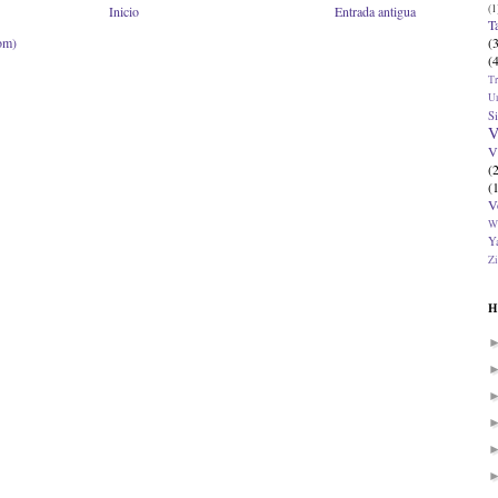
(1
Inicio
Entrada antigua
T
(
om)
(
T
U
Si
V
V
(
(
V
W
Ya
Zi
H