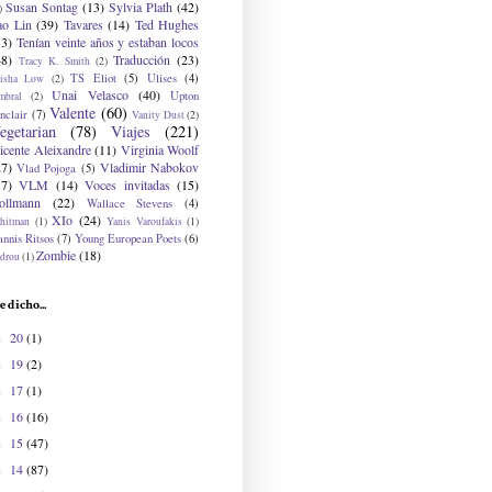
Susan Sontag
(13)
Sylvia Plath
(42)
)
ao Lin
(39)
Tavares
(14)
Ted Hughes
33)
Tenían veinte años y estaban locos
48)
Traducción
(23)
Tracy K. Smith
(2)
TS Eliot
(5)
Ulises
(4)
risha Low
(2)
Unai Velasco
(40)
Upton
mbral
(2)
Valente
(60)
nclair
(7)
Vanity Dust
(2)
egetarian
(78)
Viajes
(221)
icente Aleixandre
(11)
Virginia Woolf
27)
Vladimir Nabokov
Vlad Pojoga
(5)
17)
VLM
(14)
Voces invitadas
(15)
ollmann
(22)
Wallace Stevens
(4)
XIo
(24)
hitman
(1)
Yanis Varoufakis
(1)
nnis Ritsos
(7)
Young European Poets
(6)
Zombie
(18)
drou
(1)
e dicho...
20
(1)
►
19
(2)
►
17
(1)
►
16
(16)
►
15
(47)
►
14
(87)
►