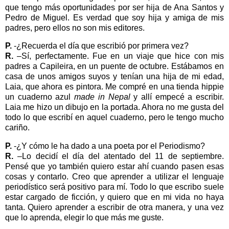
que tengo más oportunidades por ser hija de Ana Santos y
Pedro de Miguel. Es verdad que soy hija y amiga de mis
padres, pero ellos no son mis editores.
P.
-¿Recuerda el día que escribió por primera vez?
R.
–Sí, perfectamente. Fue en un viaje que hice con mis
padres a Capileira, en un puente de octubre. Estábamo
s en
casa de unos amigos suyos y tenían una hija de mi edad,
Laia, que ahora es pintora. Me compré en una tienda hippie
un cuaderno azul
made in Nepal
y allí empecé a escribir.
Laia me hizo un dibujo en la portada. Ahora no me gusta del
todo lo que escribí en aquel cuaderno, pero le tengo mucho
cariño.
P.
-¿Y cómo le ha dado a una poeta por el Periodismo?
R.
–Lo decidí el día del atentado del 11 de septiembre.
Pensé que yo también quiero estar ahí cuando pasen esas
cosas y contarlo. Creo que aprender a utilizar el lenguaje
periodístico será positivo para mí. Todo lo que escribo suele
estar cargado de ficción, y quiero que en mi vida no haya
tanta. Quiero aprender a escribir de otra manera, y una vez
que lo aprenda, elegir lo que más me guste.