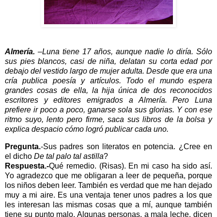
Almería.
–Luna tiene 17 años, aunque nadie lo diría. Sólo
sus pies blancos, casi de niña, delatan su corta edad por
debajo del vestido largo de mujer adulta. Desde que era una
cría publica poesía y artículos. Todo el mundo espera
grandes cosas de ella, la hija única de dos reconocidos
escritores y editores emigrados a Almería. Pero Luna
prefiere ir poco a poco, ganarse sola sus glorias. Y con ese
ritmo suyo, lento pero firme, saca sus libros de la bolsa y
explica despacio cómo logró publicar cada uno.
Pregunta.
-Sus padres son literatos en potencia. ¿Cree en
el dicho
De tal palo tal astilla
?
Respuesta.-
Qué remedio. (Risas). En mi caso ha sido así.
Yo agradezco que me obligaran a leer de pequeña, porque
los niños deben leer. También es verdad que me han dejado
muy a mi aire. Es una ventaja tener unos padres a los que
les interesan las mismas cosas que a mí, aunque también
tiene su punto malo. Algunas personas, a mala leche, dicen