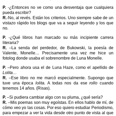
P.
-¿Entonces no ve como una desventaja que cualquiera
pueda escribir?
R.
-No, al revés. Están los criterios. Uno siempre sabe de un
vistazo rápido los blogs que va a seguir leyendo y los que
no.
P.
-¿Qué libros han marcado su más incipiente carrera
literaria?
R.
–La senda del perdedor, de Bukowski, la poesía de
Valente, Monelle… Precisamente una vez me hice un
fotolog donde usaba el sobrenombre de Luna Monelle.
P.
–Pero ahora usa el de Luna Haze, como el apellido de
Lolita…
R.
–Ese libro no me marcó especialmente. Supongo que
tuve una época
lolita.
A todas nos da ese
rollo
cuando
tenemos 14 años. (Risas).
P.
–Si pudiera cambiar algo con su pluma, ¿qué sería?
R.
–Mis poemas son muy egoístas. En ellos hablo de mí, de
cómo veo
yo las cosas. Por eso quiero estudiar Periodismo,
para empezar a ver la vida desde otro punto de vista al que