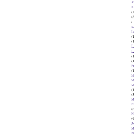
Al
K
(1
(8
(1
R
L
(
(
L
L
(
(
P
(
Ma
Ma
M
(
(3
M
B
(6
H
(6
M
M
N