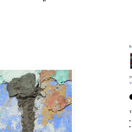
L
y
V
T