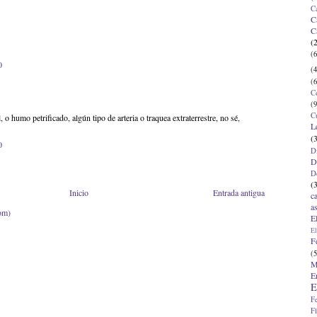
C
C
C
(
(6
0
(4
(6
C
(9
C
 o humo petrificado, algún tipo de arteria o traquea extraterrestre, no sé,
L
(
0
D
D
D
(
Inicio
Entrada antigua
c
a
om)
E
El
F
(5
M
E
E
F
F