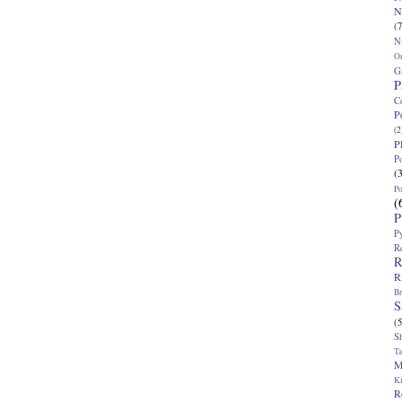
N
(7
N
O
G
P
C
P
(2
P
P
(
P
(
P
P
R
R
R
Br
S
(5
S
T
M
K
R