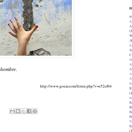
H
8
A
A
(
W
A
A
S
C
M
A
 hombre.
A
A
Ap
H
http://www.goear.com/listen.php?v=e52cf64
f
(
Pr
B
B
B
B
V
B
(