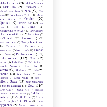
atalia Litvinova
(19)
Nichita Stanescu
Nick Cave
(21)
Nietzsche
(16)
)
Niza
(59)
ishiwaki Junzaburo
(3)
Olga
Olvido García Valdés
(10)
Óscar
rozco
(1)
Oxidao
(79)
arcía Sierra
(8)
ájaros
(149)
Patricio Pron
(23)
Paul
Peio H. Riaño
(11)
elan
(7)
ensamientos estériles
(40)
Pere Gimferrer
Perros románticos
(12)
Philip Roth
(3)
)
Poemas
(172)
layGround
(26)
Poetry is not dead
oesía masculina
(3)
38)
Portinari
(19)
Poliamor
(2)
Prensa
Power Paola
(6)
osnoventismo
(2)
69)
Publicaciones
(167)
Proust
(4)
unk-femmes
(112)
Pute
(27)
ynchon
(9)
Radu Vancu
(2)
Raúl Zurita
(1)
einaldo Arenas
(7)
René Char
(6)
etrato
(59)
Rikle
(26)
Riechmann
(4)
imbaud
(23)
Rita Chirian
(4)
Robert
Roger Wolfe
(5)
inghurst
(2)
Safo
(1)
ailor's Grave
(73)
Saint-John Perse
Sexo
(119)
Sandra Martínez
(14)
)
haron Olds
(7)
Sheila Heti
(3)
Shuntaro
Siddhartha
anikawa
(1)
Shuzo Oshimi
(2)
ukherjee
(11)
Sophie Collins
(6)
Stephen
Steve
Stephen Tully Dierks
(8)
ing
(1)
oggenbuck
(27)
Stewart Home
(5)
Sus