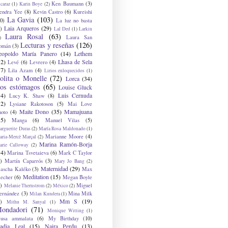
Ken Baumann
(3)
caraz
(1)
Karin Boye
(2)
endra Yee
(8)
Kevin Castro
(6)
Kureishi
La Gavia
(103)
0)
La luz no basta
Laia Arqueros
(29)
)
Lal Ded
(1)
Larkin
Laura Rosal
(63)
Laura San
)
Lecturas y reseñas
(126)
omán
(3)
eopoldo María Panero
(14)
Lethem
12)
Lhasa de Sela
Levé
(6)
Levrero
(4)
17)
Lila Azam
(4)
Lirios enloquecidos
(1)
olita o Monelle
(72)
Lorca
(34)
os estómagos
(65)
Louise Gluck
14)
Luis Cernuda
Lucy K. Shaw
(8)
12)
Lysiane Rakotoson
(5)
Mai Love
Maite Dono
(35)
Mamajuana
hoto
(4)
15)
Manga
(6)
Manuel Vilas
(5)
rguerite Duras
(2)
María Rosa Maldonado
(1)
Marianne Moore
(4)
ria-Mercè Marçal
(2)
Marina Ramón-Borja
arie Calloway
(2)
14)
Marina Tsvetaieva
(6)
Mark C Taylor
)
Martín Caparrós
(3)
Mary Jo Bang
(2)
Maternidad
(29)
ascha Kaléko
(3)
Max
Meditation
(15)
lecher
(6)
Megan Boyle
)
Miguel
Melanie Thernstrom
(2)
México
(2)
ernández
(3)
Mina Milk
Milan Kundera
(1)
Mm S
(19)
)
Mithu M. Sanyal
(1)
ondadori
(71)
Monique Witting
(1)
usa ammalata
(6)
My Birthday
(10)
adia Leal
(15)
Naira Perdu
(13)