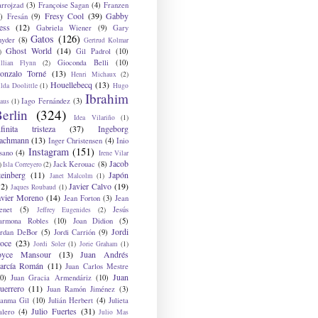
arrojzad
(3)
Françoise Sagan
(4)
Franzen
Fresy Cool
(39)
Gabby
)
Fresán
(9)
ess
(12)
Gabriela Wiener
(9)
Gary
Gatos
(126)
nyder
(8)
Gertrud Kolmar
Ghost World
(14)
Gil Padrol
(10)
)
Gioconda Belli
(10)
illian Flynn
(2)
onzalo Torné
(13)
Henri Michaux
(2)
Houellebecq
(13)
lda Doolittle
(1)
Hugo
Ibrahim
Iago Fernández
(3)
aus
(1)
erlin
(324)
Idea Vilariño
(1)
nfinita tristeza
(37)
Ingeborg
achmann
(13)
Inger Christensen
(4)
Inio
Instagram
(151)
sano
(4)
Irene Vilar
Jacob
Jack Kerouac
(8)
)
Isla Correyero
(2)
teinberg
(11)
Japón
Janet Malcolm
(1)
12)
Javier Calvo
(19)
Jaques Roubaud
(1)
avier Moreno
(14)
Jean Forton
(3)
Jean
enet
(5)
Jesús
Jeffrey Eugenides
(2)
armona Robles
(10)
Joan Didion
(5)
Jordi
ordan DeBor
(5)
Jordi Carrión
(9)
oce
(23)
Jordi Soler
(1)
Jorie Graham
(1)
oyce Mansour
(13)
Juan Andrés
arcía Román
(11)
Juan Carlos Mestre
Juan
0)
Juan Gracia Armendáriz
(10)
uerrero
(11)
Juan Ramón Jiménez
(3)
uanma Gil
(10)
Julián Herbert
(4)
Julieta
Julio Fuertes
(31)
alero
(4)
Julio Mas