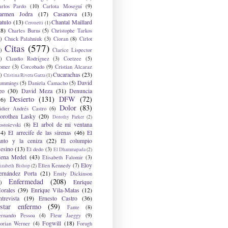
arlos Pardo
(10)
Carlota Moseguí
(9)
armen Jodra
(17)
Casanova
(13)
atulo
(13)
Chantal Maillard
Ceronetti
(1)
28)
Charles Burns
(5)
Christophe Tarkos
)
Chuck Palahniuk
(3)
Cioran
(8)
Cirlot
Citas
(577)
)
Clarice Lispector
)
Claudio Rodríguez
(3)
Coetzee
(5)
omer
(3)
Corcobado
(9)
Cristian Alcaraz
Cucarachas
(23)
)
Cristina Rivera Garza
(1)
David
ummings
(5)
Daniela Camacho
(5)
eo
(30)
David Meza
(31)
Denuncia
Desierto
(131)
DFW
(72)
36)
Dolor
(83)
idier Andrés Castro
(6)
orothea Lasky
(20)
Dorothy Parker
(2)
El arbol de mi ventana
ostoievski
(8)
34)
El arrecife de las sirenas
(46)
El
anto y la ceniza
(22)
El columpio
sesino
(13)
El dedo
(3)
El Dhammapada
(2)
lena Medel
(43)
Elisabeth Falomir
(3)
Eloy
Ellen Kennedy
(7)
izabeth Bishop
(2)
ernández Porta
(21)
Emily Dickinson
Enfermedad
(208)
Enrique
)
orales
(39)
Enrique Vila-Matas
(12)
ntrevista
(19)
Ernesto Castro
(36)
star enfermo
(59)
Fante
(8)
ernando Pessoa
(4)
Fleur Jaeggy
(9)
Fogwill
(18)
lorian Werner
(4)
Forugh