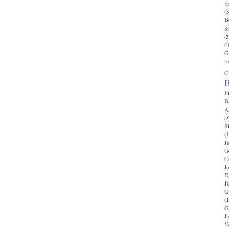
F
(3
B
S
(2
G
G
Hi
Cl
B
I
B
A
(2
S
(
J
G
C
J
D
J
G
(1
G
J
V