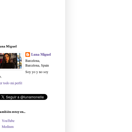
una Miguel
Luna Miguel
Barcelona,
Barcelona, Spain
Soy yo y no soy
o.
er todo mi perfil
ambién estoy en...
YouTube
Medium