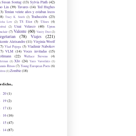
Susan Sontag
(13)
Sylvia Plath
(42)
)
ao Lin
(39)
Tavares
(14)
Ted Hughes
33)
Tenían veinte años y estaban locos
48)
Traducción
(23)
Tracy K. Smith
(2)
TS Eliot
(5)
Ulises
(4)
risha Low
(2)
Unai Velasco
(40)
Upton
mbral
(2)
Valente
(60)
nclair
(7)
Vanity Dust
(2)
egetarian
(78)
Viajes
(221)
icente Aleixandre
(11)
Virginia Woolf
27)
Vladimir Nabokov
Vlad Pojoga
(5)
17)
VLM
(14)
Voces invitadas
(15)
ollmann
(22)
Wallace Stevens
(4)
XIo
(24)
hitman
(1)
Yanis Varoufakis
(1)
nnis Ritsos
(7)
Young European Poets
(6)
Zombie
(18)
drou
(1)
e dicho...
20
(1)
►
19
(2)
►
17
(1)
►
16
(16)
►
15
(47)
►
14
(87)
►