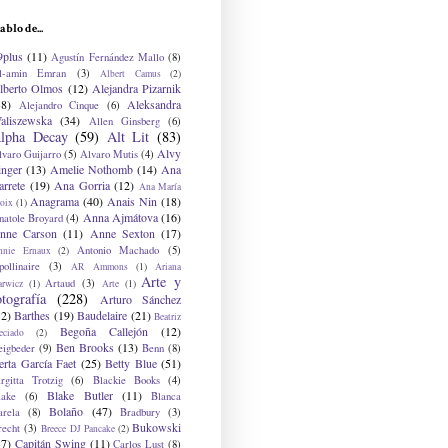
ablo de...
9plus
(11)
Agustín Fernández Mallo
(8)
l-amin Emran
(3)
Albert Camus
(2)
lberto Olmos
(12)
Alejandra Pizarnik
38)
Aleksandra
Alejandro Cinque
(6)
aliszewska
(34)
Allen Ginsberg
(6)
lpha Decay
(59)
Alt Lit
(83)
Alvy
lvaro Guijarro
(5)
Alvaro Mutis
(4)
inger
(13)
Amelie Nothomb
(14)
Ana
arrete
(19)
Ana Gorria
(12)
Ana María
Anagrama
(40)
Anais Nin
(18)
oix
(1)
Anna Ajmátova
(16)
natole Broyard
(4)
nne Carson
(11)
Anne Sexton
(17)
Antonio Machado
(5)
nnie Ernaux
(2)
ollinaire
(3)
AR Ammons
(1)
Ariana
Arte y
Artaud
(3)
arwicz
(1)
Arte
(1)
otografía
(228)
Arturo Sánchez
12)
Barthes
(19)
Baudelaire
(21)
Beatriz
Begoña Callejón
(12)
eciado
(2)
Ben Brooks
(13)
eigbeder
(9)
Benn
(8)
erta García Faet
(25)
Betty Blue
(51)
irgitta Trotzig
(6)
Blackie Books
(4)
Blake Butler
(11)
lake
(6)
Blanca
Bolaño
(47)
arela
(8)
Bradbury
(3)
Bukowski
recht
(3)
Breece DJ Pancake
(2)
37)
Capitán Swing
(11)
Carlos Lust
(8)