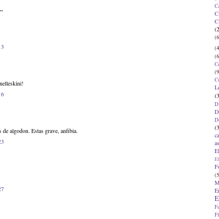
C
..
C
C
(
(6
13
(4
(6
C
(9
C
nelleskini!
L
16
(
D
D
D
(
 de algodon. Estas grave, anfibia.
c
23
a
E
El
F
(5
M
27
E
E
F
F