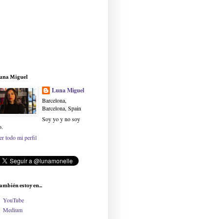
una Miguel
Luna Miguel
Barcelona,
Barcelona, Spain
Soy yo y no soy
o.
er todo mi perfil
ambién estoy en...
YouTube
Medium