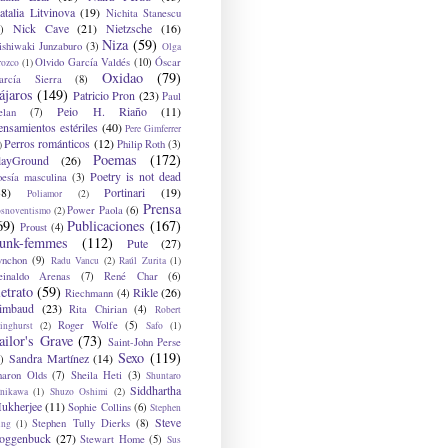
atalia Litvinova
(19)
Nichita Stanescu
Nick Cave
(21)
Nietzsche
(16)
)
Niza
(59)
ishiwaki Junzaburo
(3)
Olga
Olvido García Valdés
(10)
Óscar
rozco
(1)
Oxidao
(79)
arcía Sierra
(8)
ájaros
(149)
Patricio Pron
(23)
Paul
Peio H. Riaño
(11)
elan
(7)
ensamientos estériles
(40)
Pere Gimferrer
Perros románticos
(12)
Philip Roth
(3)
)
Poemas
(172)
layGround
(26)
Poetry is not dead
oesía masculina
(3)
38)
Portinari
(19)
Poliamor
(2)
Prensa
Power Paola
(6)
osnoventismo
(2)
69)
Publicaciones
(167)
Proust
(4)
unk-femmes
(112)
Pute
(27)
ynchon
(9)
Radu Vancu
(2)
Raúl Zurita
(1)
einaldo Arenas
(7)
René Char
(6)
etrato
(59)
Rikle
(26)
Riechmann
(4)
imbaud
(23)
Rita Chirian
(4)
Robert
Roger Wolfe
(5)
inghurst
(2)
Safo
(1)
ailor's Grave
(73)
Saint-John Perse
Sexo
(119)
Sandra Martínez
(14)
)
haron Olds
(7)
Sheila Heti
(3)
Shuntaro
Siddhartha
anikawa
(1)
Shuzo Oshimi
(2)
ukherjee
(11)
Sophie Collins
(6)
Stephen
Steve
Stephen Tully Dierks
(8)
ing
(1)
oggenbuck
(27)
Stewart Home
(5)
Sus