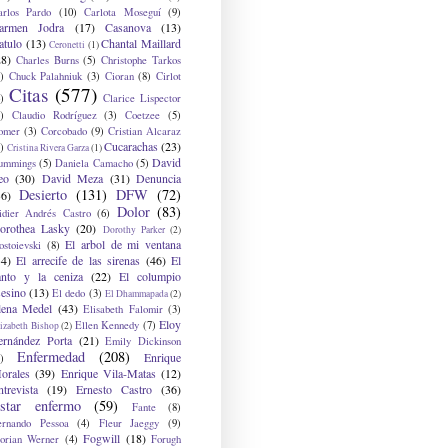
arlos Pardo
(10)
Carlota Moseguí
(9)
armen Jodra
(17)
Casanova
(13)
atulo
(13)
Chantal Maillard
Ceronetti
(1)
28)
Charles Burns
(5)
Christophe Tarkos
)
Chuck Palahniuk
(3)
Cioran
(8)
Cirlot
Citas
(577)
)
Clarice Lispector
)
Claudio Rodríguez
(3)
Coetzee
(5)
omer
(3)
Corcobado
(9)
Cristian Alcaraz
Cucarachas
(23)
)
Cristina Rivera Garza
(1)
David
ummings
(5)
Daniela Camacho
(5)
eo
(30)
David Meza
(31)
Denuncia
Desierto
(131)
DFW
(72)
36)
Dolor
(83)
idier Andrés Castro
(6)
orothea Lasky
(20)
Dorothy Parker
(2)
El arbol de mi ventana
ostoievski
(8)
34)
El arrecife de las sirenas
(46)
El
anto y la ceniza
(22)
El columpio
sesino
(13)
El dedo
(3)
El Dhammapada
(2)
lena Medel
(43)
Elisabeth Falomir
(3)
Eloy
Ellen Kennedy
(7)
izabeth Bishop
(2)
ernández Porta
(21)
Emily Dickinson
Enfermedad
(208)
Enrique
)
orales
(39)
Enrique Vila-Matas
(12)
ntrevista
(19)
Ernesto Castro
(36)
star enfermo
(59)
Fante
(8)
ernando Pessoa
(4)
Fleur Jaeggy
(9)
Fogwill
(18)
lorian Werner
(4)
Forugh