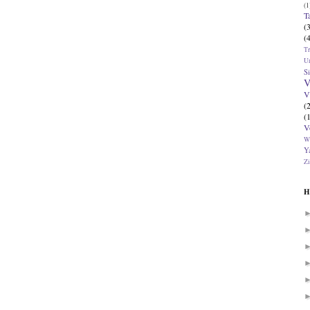
(1
T
(
(
T
U
Si
V
V
(
(
V
W
Ya
Zi
H