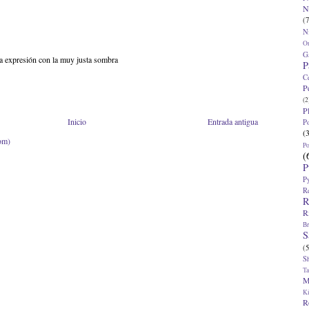
N
(7
N
O
G
 la expresión con la muy justa sombra
P
C
P
(2
P
Inicio
Entrada antigua
P
(
om)
P
(
P
P
R
R
R
Br
S
(5
S
T
M
K
R