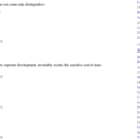
F
ue son como más distinguidos)
(3
3
B
S
(2
G
G
Hi
25
Cl
B
I
B
ts supreme development, invariably excites the sensitive soul to tears.
A
(2
55
S
(
J
G
C
J
42
D
J
G
(1
G
J
29
V