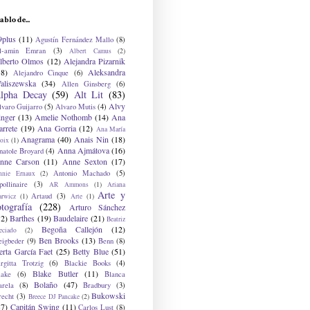
ablo de...
9plus
(11)
Agustín Fernández Mallo
(8)
l-amin Emran
(3)
Albert Camus
(2)
lberto Olmos
(12)
Alejandra Pizarnik
38)
Aleksandra
Alejandro Cinque
(6)
aliszewska
(34)
Allen Ginsberg
(6)
lpha Decay
(59)
Alt Lit
(83)
Alvy
lvaro Guijarro
(5)
Alvaro Mutis
(4)
inger
(13)
Amelie Nothomb
(14)
Ana
arrete
(19)
Ana Gorria
(12)
Ana María
Anagrama
(40)
Anais Nin
(18)
oix
(1)
Anna Ajmátova
(16)
natole Broyard
(4)
nne Carson
(11)
Anne Sexton
(17)
Antonio Machado
(5)
nnie Ernaux
(2)
ollinaire
(3)
AR Ammons
(1)
Ariana
Arte y
Artaud
(3)
arwicz
(1)
Arte
(1)
otografía
(228)
Arturo Sánchez
12)
Barthes
(19)
Baudelaire
(21)
Beatriz
Begoña Callejón
(12)
eciado
(2)
Ben Brooks
(13)
eigbeder
(9)
Benn
(8)
erta García Faet
(25)
Betty Blue
(51)
irgitta Trotzig
(6)
Blackie Books
(4)
Blake Butler
(11)
lake
(6)
Blanca
Bolaño
(47)
arela
(8)
Bradbury
(3)
Bukowski
recht
(3)
Breece DJ Pancake
(2)
37)
Capitán Swing
(11)
Carlos Lust
(8)