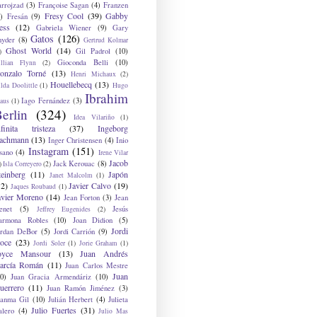
arrojzad
(3)
Françoise Sagan
(4)
Franzen
Fresy Cool
(39)
Gabby
)
Fresán
(9)
ess
(12)
Gabriela Wiener
(9)
Gary
Gatos
(126)
nyder
(8)
Gertrud Kolmar
Ghost World
(14)
Gil Padrol
(10)
)
Gioconda Belli
(10)
illian Flynn
(2)
onzalo Torné
(13)
Henri Michaux
(2)
Houellebecq
(13)
lda Doolittle
(1)
Hugo
Ibrahim
Iago Fernández
(3)
aus
(1)
erlin
(324)
Idea Vilariño
(1)
nfinita tristeza
(37)
Ingeborg
achmann
(13)
Inger Christensen
(4)
Inio
Instagram
(151)
sano
(4)
Irene Vilar
Jacob
Jack Kerouac
(8)
)
Isla Correyero
(2)
teinberg
(11)
Japón
Janet Malcolm
(1)
12)
Javier Calvo
(19)
Jaques Roubaud
(1)
avier Moreno
(14)
Jean Forton
(3)
Jean
enet
(5)
Jesús
Jeffrey Eugenides
(2)
armona Robles
(10)
Joan Didion
(5)
Jordi
ordan DeBor
(5)
Jordi Carrión
(9)
oce
(23)
Jordi Soler
(1)
Jorie Graham
(1)
oyce Mansour
(13)
Juan Andrés
arcía Román
(11)
Juan Carlos Mestre
Juan
0)
Juan Gracia Armendáriz
(10)
uerrero
(11)
Juan Ramón Jiménez
(3)
uanma Gil
(10)
Julián Herbert
(4)
Julieta
Julio Fuertes
(31)
alero
(4)
Julio Mas