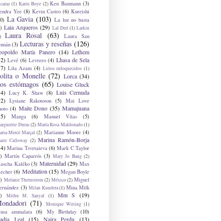
Ken Baumann
(3)
caraz
(1)
Karin Boye
(2)
endra Yee
(8)
Kevin Castro
(6)
Kureishi
La Gavia
(103)
0)
La luz no basta
Laia Arqueros
(29)
)
Lal Ded
(1)
Larkin
Laura Rosal
(63)
Laura San
)
Lecturas y reseñas
(126)
omán
(3)
eopoldo María Panero
(14)
Lethem
12)
Lhasa de Sela
Levé
(6)
Levrero
(4)
17)
Lila Azam
(4)
Lirios enloquecidos
(1)
olita o Monelle
(72)
Lorca
(34)
os estómagos
(65)
Louise Gluck
14)
Luis Cernuda
Lucy K. Shaw
(8)
12)
Lysiane Rakotoson
(5)
Mai Love
Maite Dono
(35)
Mamajuana
hoto
(4)
15)
Manga
(6)
Manuel Vilas
(5)
rguerite Duras
(2)
María Rosa Maldonado
(1)
Marianne Moore
(4)
ria-Mercè Marçal
(2)
Marina Ramón-Borja
arie Calloway
(2)
14)
Marina Tsvetaieva
(6)
Mark C Taylor
)
Martín Caparrós
(3)
Mary Jo Bang
(2)
Maternidad
(29)
ascha Kaléko
(3)
Max
Meditation
(15)
lecher
(6)
Megan Boyle
)
Miguel
Melanie Thernstrom
(2)
México
(2)
ernández
(3)
Mina Milk
Milan Kundera
(1)
Mm S
(19)
)
Mithu M. Sanyal
(1)
ondadori
(71)
Monique Witting
(1)
usa ammalata
(6)
My Birthday
(10)
adia Leal
(15)
Naira Perdu
(13)