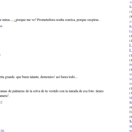
Al
K
(1
(8
te miras..., ¿porque me ve? Prometedora oculta sonrisa, porque suspiras.
(1
04
R
L
(
(
L
L
3
(
(
P
(
Ma
ta grande. que buen talante, demonios! así fuera todo...
Ma
M
(
ramas de palmeras de la selva de tu vestido con la mirada de esa foto. tienes
(3
amera".
M
32
B
(6
H
(6
M
M
:26
N