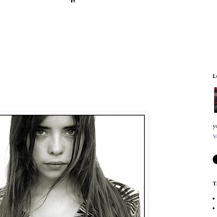
L
y
V
T