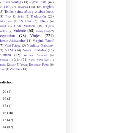
Susan Sontag
(13)
Sylvia Plath
(42)
)
ao Lin
(39)
Tavares
(14)
Ted Hughes
33)
Tenían veinte años y estaban locos
48)
Traducción
(23)
Tracy K. Smith
(2)
TS Eliot
(5)
Ulises
(4)
risha Low
(2)
Unai Velasco
(40)
Upton
mbral
(2)
Valente
(60)
nclair
(7)
Vanity Dust
(2)
egetarian
(78)
Viajes
(221)
icente Aleixandre
(11)
Virginia Woolf
27)
Vladimir Nabokov
Vlad Pojoga
(5)
17)
VLM
(14)
Voces invitadas
(15)
ollmann
(22)
Wallace Stevens
(4)
XIo
(24)
hitman
(1)
Yanis Varoufakis
(1)
nnis Ritsos
(7)
Young European Poets
(6)
Zombie
(18)
drou
(1)
e dicho...
20
(1)
►
19
(2)
►
17
(1)
►
16
(16)
►
15
(47)
►
14
(87)
►