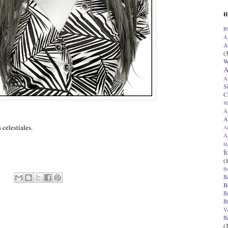
H
8
A
A
(
W
A
A
S
C
M
A
A
 celestiales.
A
Ap
H
f
(
Pr
B
B
B
B
V
B
(