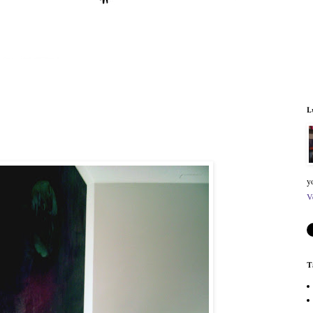
L
y
V
T