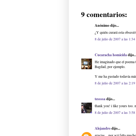
9 comentarios:
Anónimo dijo...
¿Y quién curará esta obsesi
8 de julio de 2007 a las 1:34
Cucaracha homicida
dijo..
He imaginado que el poema t
Bagdad, por ejemplo.
Y me ha gustado todavía má
8 de julio de 2007 a las 2:19
tessssa
dijo...
thank you! i like yours too. m
8 de julio de 2007 a las 3:58
Alejandro
dijo...
gracias... por acá falta mucho