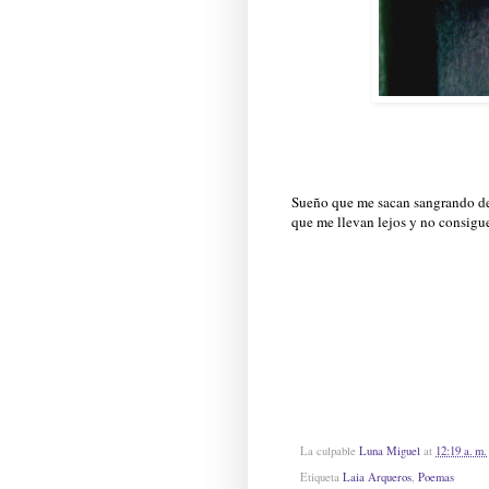
Sueño que me sacan sangrando de
que me llevan lejos y no consigu
La culpable
Luna Miguel
at
12:19 a. m.
Etiqueta
Laia Arqueros
,
Poemas