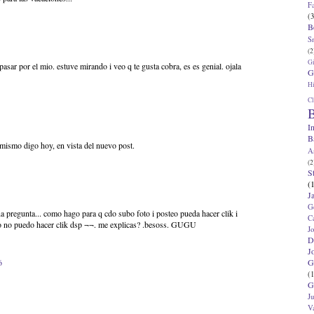
F
(3
B
S
(2
G
pasar por el mio. estuve mirando i veo q te gusta cobra, es es genial. ojala
G
Hi
Cl
B
I
B
o mismo digo hoy, en vista del nuevo post.
A
(2
S
(
J
G
na pregunta... como hago para q cdo subo foto i posteo pueda hacer clik i
C
ro no puedo hacer clik dsp ¬¬. me explicas? .besoss. GUGU
J
D
J
G
6
(1
G
J
V