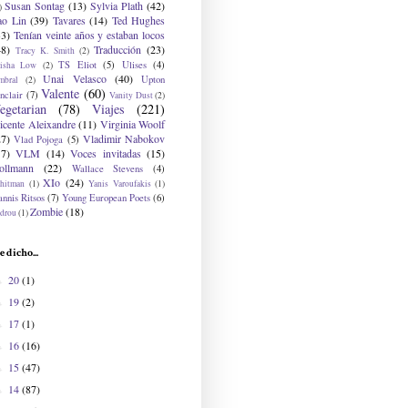
Susan Sontag
(13)
Sylvia Plath
(42)
)
ao Lin
(39)
Tavares
(14)
Ted Hughes
33)
Tenían veinte años y estaban locos
48)
Traducción
(23)
Tracy K. Smith
(2)
TS Eliot
(5)
Ulises
(4)
risha Low
(2)
Unai Velasco
(40)
Upton
mbral
(2)
Valente
(60)
nclair
(7)
Vanity Dust
(2)
egetarian
(78)
Viajes
(221)
icente Aleixandre
(11)
Virginia Woolf
27)
Vladimir Nabokov
Vlad Pojoga
(5)
17)
VLM
(14)
Voces invitadas
(15)
ollmann
(22)
Wallace Stevens
(4)
XIo
(24)
hitman
(1)
Yanis Varoufakis
(1)
nnis Ritsos
(7)
Young European Poets
(6)
Zombie
(18)
drou
(1)
e dicho...
20
(1)
►
19
(2)
►
17
(1)
►
16
(16)
►
15
(47)
►
14
(87)
►