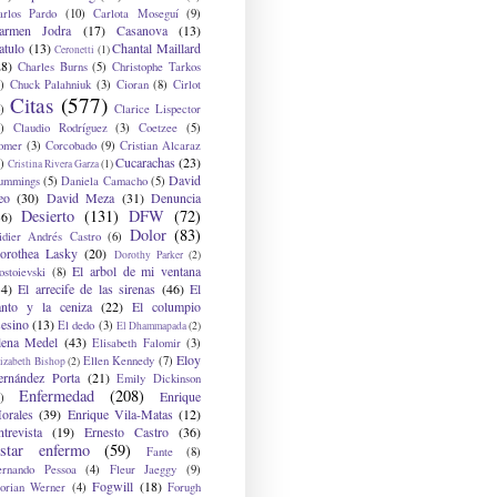
arlos Pardo
(10)
Carlota Moseguí
(9)
armen Jodra
(17)
Casanova
(13)
atulo
(13)
Chantal Maillard
Ceronetti
(1)
28)
Charles Burns
(5)
Christophe Tarkos
)
Chuck Palahniuk
(3)
Cioran
(8)
Cirlot
Citas
(577)
)
Clarice Lispector
)
Claudio Rodríguez
(3)
Coetzee
(5)
omer
(3)
Corcobado
(9)
Cristian Alcaraz
Cucarachas
(23)
)
Cristina Rivera Garza
(1)
David
ummings
(5)
Daniela Camacho
(5)
eo
(30)
David Meza
(31)
Denuncia
Desierto
(131)
DFW
(72)
36)
Dolor
(83)
idier Andrés Castro
(6)
orothea Lasky
(20)
Dorothy Parker
(2)
El arbol de mi ventana
ostoievski
(8)
34)
El arrecife de las sirenas
(46)
El
anto y la ceniza
(22)
El columpio
sesino
(13)
El dedo
(3)
El Dhammapada
(2)
lena Medel
(43)
Elisabeth Falomir
(3)
Eloy
Ellen Kennedy
(7)
izabeth Bishop
(2)
ernández Porta
(21)
Emily Dickinson
Enfermedad
(208)
Enrique
)
orales
(39)
Enrique Vila-Matas
(12)
ntrevista
(19)
Ernesto Castro
(36)
star enfermo
(59)
Fante
(8)
ernando Pessoa
(4)
Fleur Jaeggy
(9)
Fogwill
(18)
lorian Werner
(4)
Forugh