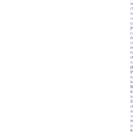
N
(7
N
O
G
P
C
P
(2
P
P
(
P
(
P
P
R
R
R
Br
S
(5
S
T
M
K
R