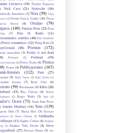
atalia Litvinova
(19)
Nichita Stanescu
Nick Cave
(21)
Nietzsche
(16)
)
Niza
(59)
ishiwaki Junzaburo
(3)
Olga
Olvido García Valdés
(10)
Óscar
rozco
(1)
Oxidao
(79)
arcía Sierra
(8)
ájaros
(149)
Patricio Pron
(23)
Paul
Peio H. Riaño
(11)
elan
(7)
ensamientos estériles
(40)
Pere Gimferrer
Perros románticos
(12)
Philip Roth
(3)
)
Poemas
(172)
layGround
(26)
Poetry is not dead
oesía masculina
(3)
38)
Portinari
(19)
Poliamor
(2)
Prensa
Power Paola
(6)
osnoventismo
(2)
69)
Publicaciones
(167)
Proust
(4)
unk-femmes
(112)
Pute
(27)
ynchon
(9)
Radu Vancu
(2)
Raúl Zurita
(1)
einaldo Arenas
(7)
René Char
(6)
etrato
(59)
Rikle
(26)
Riechmann
(4)
imbaud
(23)
Rita Chirian
(4)
Robert
Roger Wolfe
(5)
inghurst
(2)
Safo
(1)
ailor's Grave
(73)
Saint-John Perse
Sexo
(119)
Sandra Martínez
(14)
)
haron Olds
(7)
Sheila Heti
(3)
Shuntaro
Siddhartha
anikawa
(1)
Shuzo Oshimi
(2)
ukherjee
(11)
Sophie Collins
(6)
Stephen
Steve
Stephen Tully Dierks
(8)
ing
(1)
oggenbuck
(27)
Stewart Home
(5)
Sus