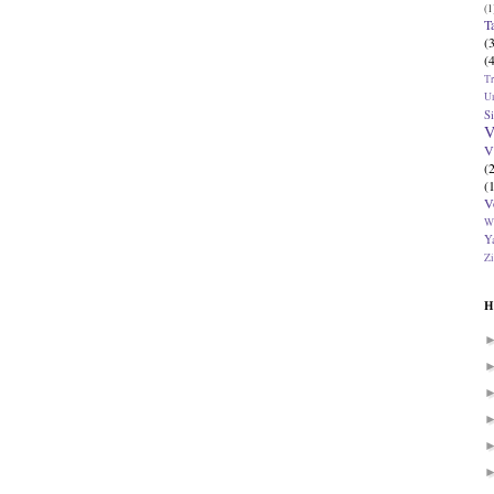
(1
T
(
(
T
U
Si
V
V
(
(
V
W
Ya
Zi
H