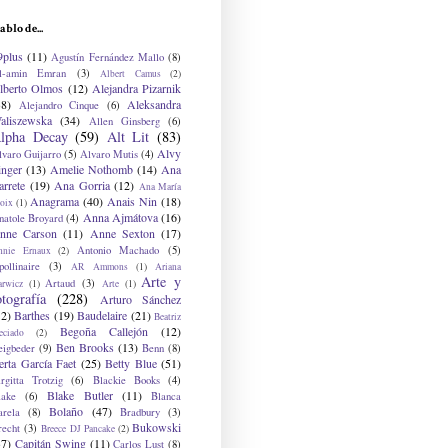
ablo de...
9plus
(11)
Agustín Fernández Mallo
(8)
l-amin Emran
(3)
Albert Camus
(2)
lberto Olmos
(12)
Alejandra Pizarnik
38)
Aleksandra
Alejandro Cinque
(6)
aliszewska
(34)
Allen Ginsberg
(6)
lpha Decay
(59)
Alt Lit
(83)
Alvy
lvaro Guijarro
(5)
Alvaro Mutis
(4)
inger
(13)
Amelie Nothomb
(14)
Ana
arrete
(19)
Ana Gorria
(12)
Ana María
Anagrama
(40)
Anais Nin
(18)
oix
(1)
Anna Ajmátova
(16)
natole Broyard
(4)
nne Carson
(11)
Anne Sexton
(17)
Antonio Machado
(5)
nnie Ernaux
(2)
ollinaire
(3)
AR Ammons
(1)
Ariana
Arte y
Artaud
(3)
arwicz
(1)
Arte
(1)
otografía
(228)
Arturo Sánchez
12)
Barthes
(19)
Baudelaire
(21)
Beatriz
Begoña Callejón
(12)
eciado
(2)
Ben Brooks
(13)
eigbeder
(9)
Benn
(8)
erta García Faet
(25)
Betty Blue
(51)
irgitta Trotzig
(6)
Blackie Books
(4)
Blake Butler
(11)
lake
(6)
Blanca
Bolaño
(47)
arela
(8)
Bradbury
(3)
Bukowski
recht
(3)
Breece DJ Pancake
(2)
37)
Capitán Swing
(11)
Carlos Lust
(8)