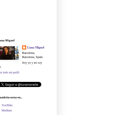
una Miguel
Luna Miguel
Barcelona,
Barcelona, Spain
Soy yo y no soy
o.
er todo mi perfil
ambién estoy en...
YouTube
Medium