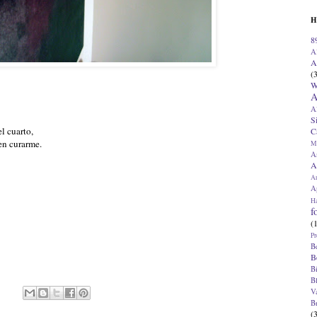
H
8
A
A
(
W
A
A
S
l cuarto,
C
en curarme.
M
A
A
A
Ap
H
f
(
Pr
B
B
B
B
V
B
(