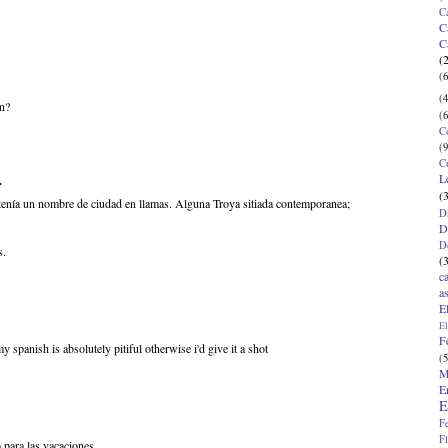
C
C
C
(
(6
(4
ón?
(6
C
(9
C
L
.
(
enía un nombre de ciudad en llamas. Alguna Troya sitiada contemporanea;
D
D
D
s.
(
c
a
E
El
F
y spanish is absolutely pitiful otherwise i'd give it a shot
(5
M
E
E
F
F
 para las vacaciones...