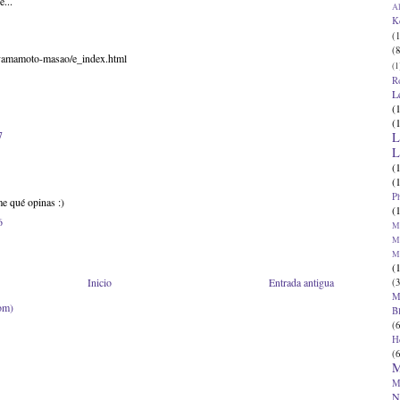
e...
Al
K
(1
(8
/yamamoto-masao/e_index.html
(1
R
L
(
(
7
L
L
(
(
P
e qué opinas :)
(
6
Ma
Ma
M
(
Inicio
Entrada antigua
(3
M
om)
B
(6
H
(6
M
M
N