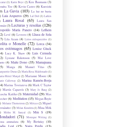
Ken Baumann
(3)
caraz
(1)
Karin Boye
(2)
endra Yee
(8)
Kevin Castro
(6)
Kureishi
La Gavia
(103)
0)
La luz no basta
Laia Arqueros
(29)
)
Lal Ded
(1)
Larkin
Laura Rosal
(63)
Laura San
)
Lecturas y reseñas
(126)
omán
(3)
eopoldo María Panero
(14)
Lethem
12)
Lhasa de Sela
Levé
(6)
Levrero
(4)
17)
Lila Azam
(4)
Lirios enloquecidos
(1)
olita o Monelle
(72)
Lorca
(34)
os estómagos
(65)
Louise Gluck
14)
Luis Cernuda
Lucy K. Shaw
(8)
12)
Lysiane Rakotoson
(5)
Mai Love
Maite Dono
(35)
Mamajuana
hoto
(4)
15)
Manga
(6)
Manuel Vilas
(5)
rguerite Duras
(2)
María Rosa Maldonado
(1)
Marianne Moore
(4)
ria-Mercè Marçal
(2)
Marina Ramón-Borja
arie Calloway
(2)
14)
Marina Tsvetaieva
(6)
Mark C Taylor
)
Martín Caparrós
(3)
Mary Jo Bang
(2)
Maternidad
(29)
ascha Kaléko
(3)
Max
Meditation
(15)
lecher
(6)
Megan Boyle
)
Miguel
Melanie Thernstrom
(2)
México
(2)
ernández
(3)
Mina Milk
Milan Kundera
(1)
Mm S
(19)
)
Mithu M. Sanyal
(1)
ondadori
(71)
Monique Witting
(1)
usa ammalata
(6)
My Birthday
(10)
adia Leal
(15)
Naira Perdu
(13)