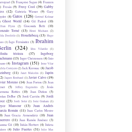
arrojzad
(3)
Françoise Sagan
(4)
Franzen
Fresy Cool
(39)
Gabby
)
Fresán
(9)
ess
(12)
Gabriela Wiener
(9)
Gary
Gatos
(126)
nyder
(8)
Gertrud Kolmar
Ghost World
(14)
Gil Padrol
(10)
)
Gioconda Belli
(10)
illian Flynn
(2)
onzalo Torné
(13)
Henri Michaux
(2)
Houellebecq
(13)
lda Doolittle
(1)
Hugo
Ibrahim
Iago Fernández
(3)
aus
(1)
erlin
(324)
Idea Vilariño
(1)
nfinita tristeza
(37)
Ingeborg
achmann
(13)
Inger Christensen
(4)
Inio
Instagram
(151)
sano
(4)
Irene Vilar
Jacob
Jack Kerouac
(8)
)
Isla Correyero
(2)
teinberg
(11)
Japón
Janet Malcolm
(1)
12)
Javier Calvo
(19)
Jaques Roubaud
(1)
avier Moreno
(14)
Jean Forton
(3)
Jean
enet
(5)
Jesús
Jeffrey Eugenides
(2)
armona Robles
(10)
Joan Didion
(5)
Jordi
ordan DeBor
(5)
Jordi Carrión
(9)
oce
(23)
Jordi Soler
(1)
Jorie Graham
(1)
oyce Mansour
(13)
Juan Andrés
arcía Román
(11)
Juan Carlos Mestre
Juan
0)
Juan Gracia Armendáriz
(10)
uerrero
(11)
Juan Ramón Jiménez
(3)
uanma Gil
(10)
Julián Herbert
(4)
Julieta
Julio Fuertes
(31)
alero
(4)
Julio Mas