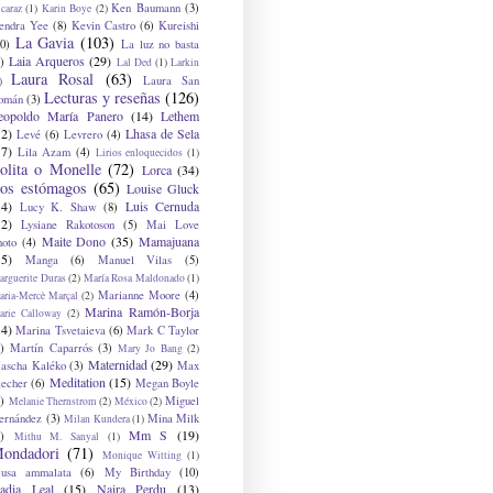
Ken Baumann
(3)
caraz
(1)
Karin Boye
(2)
endra Yee
(8)
Kevin Castro
(6)
Kureishi
La Gavia
(103)
0)
La luz no basta
Laia Arqueros
(29)
)
Lal Ded
(1)
Larkin
Laura Rosal
(63)
Laura San
)
Lecturas y reseñas
(126)
omán
(3)
eopoldo María Panero
(14)
Lethem
12)
Lhasa de Sela
Levé
(6)
Levrero
(4)
17)
Lila Azam
(4)
Lirios enloquecidos
(1)
olita o Monelle
(72)
Lorca
(34)
os estómagos
(65)
Louise Gluck
14)
Luis Cernuda
Lucy K. Shaw
(8)
12)
Lysiane Rakotoson
(5)
Mai Love
Maite Dono
(35)
Mamajuana
hoto
(4)
15)
Manga
(6)
Manuel Vilas
(5)
rguerite Duras
(2)
María Rosa Maldonado
(1)
Marianne Moore
(4)
ria-Mercè Marçal
(2)
Marina Ramón-Borja
arie Calloway
(2)
14)
Marina Tsvetaieva
(6)
Mark C Taylor
)
Martín Caparrós
(3)
Mary Jo Bang
(2)
Maternidad
(29)
ascha Kaléko
(3)
Max
Meditation
(15)
lecher
(6)
Megan Boyle
)
Miguel
Melanie Thernstrom
(2)
México
(2)
ernández
(3)
Mina Milk
Milan Kundera
(1)
Mm S
(19)
)
Mithu M. Sanyal
(1)
ondadori
(71)
Monique Witting
(1)
usa ammalata
(6)
My Birthday
(10)
adia Leal
(15)
Naira Perdu
(13)