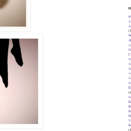
H
8
A
A
(
W
A
A
S
C
M
A
A
A
Ap
H
f
(
Pr
B
B
B
B
V
B
(