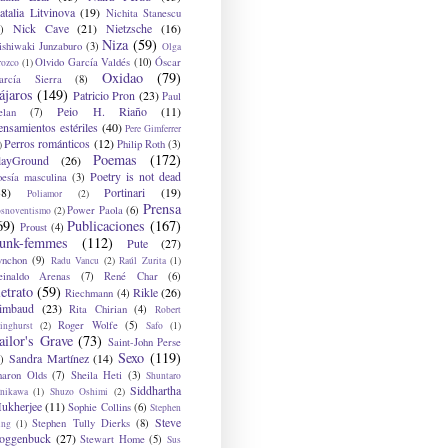
atalia Litvinova
(19)
Nichita Stanescu
Nick Cave
(21)
Nietzsche
(16)
)
Niza
(59)
ishiwaki Junzaburo
(3)
Olga
Olvido García Valdés
(10)
Óscar
rozco
(1)
Oxidao
(79)
arcía Sierra
(8)
ájaros
(149)
Patricio Pron
(23)
Paul
Peio H. Riaño
(11)
elan
(7)
ensamientos estériles
(40)
Pere Gimferrer
Perros románticos
(12)
Philip Roth
(3)
)
Poemas
(172)
layGround
(26)
Poetry is not dead
oesía masculina
(3)
38)
Portinari
(19)
Poliamor
(2)
Prensa
Power Paola
(6)
osnoventismo
(2)
69)
Publicaciones
(167)
Proust
(4)
unk-femmes
(112)
Pute
(27)
ynchon
(9)
Radu Vancu
(2)
Raúl Zurita
(1)
einaldo Arenas
(7)
René Char
(6)
etrato
(59)
Rikle
(26)
Riechmann
(4)
imbaud
(23)
Rita Chirian
(4)
Robert
Roger Wolfe
(5)
inghurst
(2)
Safo
(1)
ailor's Grave
(73)
Saint-John Perse
Sexo
(119)
Sandra Martínez
(14)
)
haron Olds
(7)
Sheila Heti
(3)
Shuntaro
Siddhartha
anikawa
(1)
Shuzo Oshimi
(2)
ukherjee
(11)
Sophie Collins
(6)
Stephen
Steve
Stephen Tully Dierks
(8)
ing
(1)
oggenbuck
(27)
Stewart Home
(5)
Sus