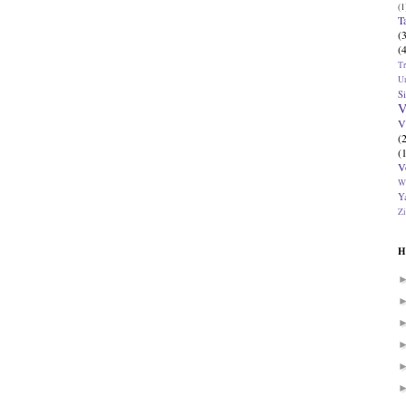
(1
T
(
(
T
U
Si
V
V
(
(
V
W
Ya
Zi
H