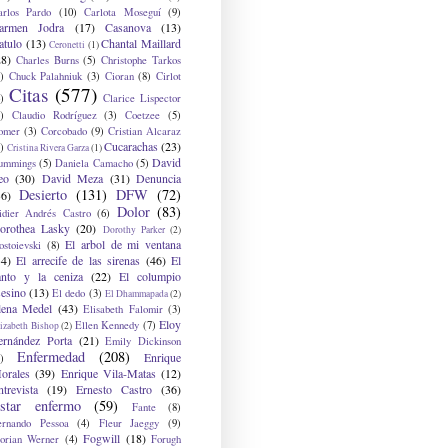
arlos Pardo
(10)
Carlota Moseguí
(9)
armen Jodra
(17)
Casanova
(13)
atulo
(13)
Chantal Maillard
Ceronetti
(1)
28)
Charles Burns
(5)
Christophe Tarkos
)
Chuck Palahniuk
(3)
Cioran
(8)
Cirlot
Citas
(577)
)
Clarice Lispector
)
Claudio Rodríguez
(3)
Coetzee
(5)
omer
(3)
Corcobado
(9)
Cristian Alcaraz
Cucarachas
(23)
)
Cristina Rivera Garza
(1)
David
ummings
(5)
Daniela Camacho
(5)
eo
(30)
David Meza
(31)
Denuncia
Desierto
(131)
DFW
(72)
36)
Dolor
(83)
idier Andrés Castro
(6)
orothea Lasky
(20)
Dorothy Parker
(2)
El arbol de mi ventana
ostoievski
(8)
34)
El arrecife de las sirenas
(46)
El
anto y la ceniza
(22)
El columpio
sesino
(13)
El dedo
(3)
El Dhammapada
(2)
lena Medel
(43)
Elisabeth Falomir
(3)
Eloy
Ellen Kennedy
(7)
izabeth Bishop
(2)
ernández Porta
(21)
Emily Dickinson
Enfermedad
(208)
Enrique
)
orales
(39)
Enrique Vila-Matas
(12)
ntrevista
(19)
Ernesto Castro
(36)
star enfermo
(59)
Fante
(8)
ernando Pessoa
(4)
Fleur Jaeggy
(9)
Fogwill
(18)
lorian Werner
(4)
Forugh