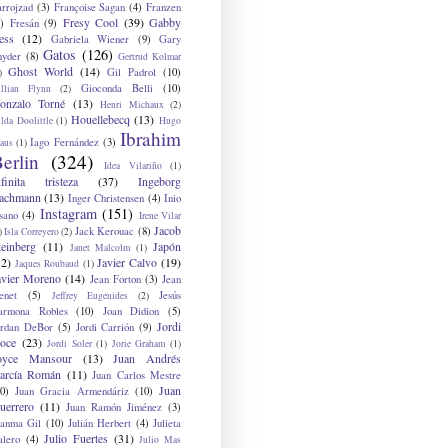
arrojzad
(3)
Françoise Sagan
(4)
Franzen
Fresy Cool
(39)
Gabby
)
Fresán
(9)
ess
(12)
Gabriela Wiener
(9)
Gary
Gatos
(126)
nyder
(8)
Gertrud Kolmar
Ghost World
(14)
Gil Padrol
(10)
)
Gioconda Belli
(10)
illian Flynn
(2)
onzalo Torné
(13)
Henri Michaux
(2)
Houellebecq
(13)
lda Doolittle
(1)
Hugo
Ibrahim
Iago Fernández
(3)
aus
(1)
erlin
(324)
Idea Vilariño
(1)
nfinita tristeza
(37)
Ingeborg
achmann
(13)
Inger Christensen
(4)
Inio
Instagram
(151)
sano
(4)
Irene Vilar
Jacob
Jack Kerouac
(8)
)
Isla Correyero
(2)
teinberg
(11)
Japón
Janet Malcolm
(1)
12)
Javier Calvo
(19)
Jaques Roubaud
(1)
avier Moreno
(14)
Jean Forton
(3)
Jean
enet
(5)
Jesús
Jeffrey Eugenides
(2)
armona Robles
(10)
Joan Didion
(5)
Jordi
ordan DeBor
(5)
Jordi Carrión
(9)
oce
(23)
Jordi Soler
(1)
Jorie Graham
(1)
oyce Mansour
(13)
Juan Andrés
arcía Román
(11)
Juan Carlos Mestre
Juan
0)
Juan Gracia Armendáriz
(10)
uerrero
(11)
Juan Ramón Jiménez
(3)
uanma Gil
(10)
Julián Herbert
(4)
Julieta
Julio Fuertes
(31)
alero
(4)
Julio Mas