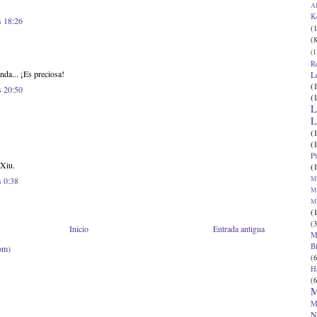
Al
K
s 18:26
(1
(8
(1
R
nda... ¡Es preciosa!
L
(
s 20:50
(
L
L
(
(
P
 Xiu.
(
Ma
s 0:38
Ma
M
(
(3
Inicio
Entrada antigua
M
B
om)
(6
H
(6
M
M
N