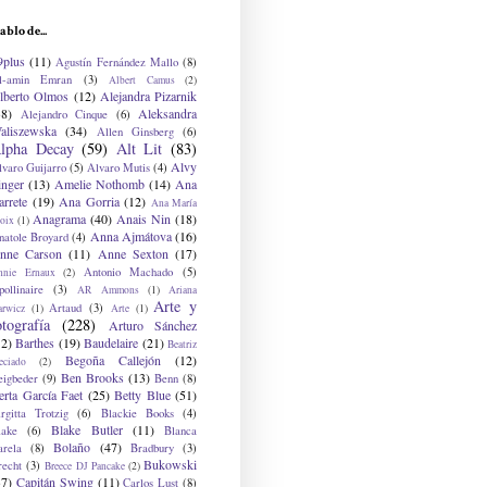
ablo de...
9plus
(11)
Agustín Fernández Mallo
(8)
l-amin Emran
(3)
Albert Camus
(2)
lberto Olmos
(12)
Alejandra Pizarnik
38)
Aleksandra
Alejandro Cinque
(6)
aliszewska
(34)
Allen Ginsberg
(6)
lpha Decay
(59)
Alt Lit
(83)
Alvy
lvaro Guijarro
(5)
Alvaro Mutis
(4)
inger
(13)
Amelie Nothomb
(14)
Ana
arrete
(19)
Ana Gorria
(12)
Ana María
Anagrama
(40)
Anais Nin
(18)
oix
(1)
Anna Ajmátova
(16)
natole Broyard
(4)
nne Carson
(11)
Anne Sexton
(17)
Antonio Machado
(5)
nnie Ernaux
(2)
ollinaire
(3)
AR Ammons
(1)
Ariana
Arte y
Artaud
(3)
arwicz
(1)
Arte
(1)
otografía
(228)
Arturo Sánchez
12)
Barthes
(19)
Baudelaire
(21)
Beatriz
Begoña Callejón
(12)
eciado
(2)
Ben Brooks
(13)
eigbeder
(9)
Benn
(8)
erta García Faet
(25)
Betty Blue
(51)
irgitta Trotzig
(6)
Blackie Books
(4)
Blake Butler
(11)
lake
(6)
Blanca
Bolaño
(47)
arela
(8)
Bradbury
(3)
Bukowski
recht
(3)
Breece DJ Pancake
(2)
37)
Capitán Swing
(11)
Carlos Lust
(8)