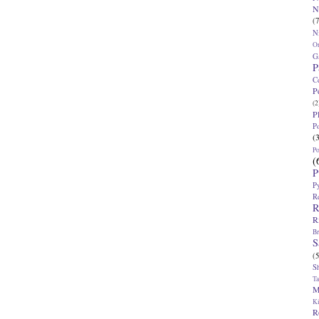
N
(7
N
O
G
P
C
P
(2
P
P
(
P
(
P
P
R
R
R
Br
S
(5
S
T
M
K
R