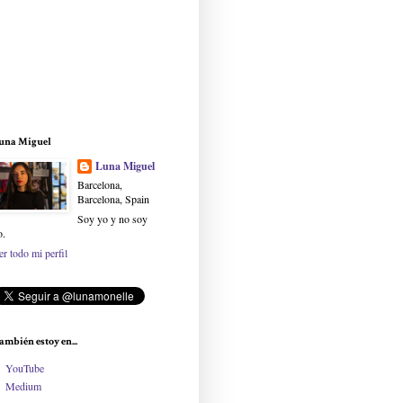
una Miguel
Luna Miguel
Barcelona,
Barcelona, Spain
Soy yo y no soy
o.
er todo mi perfil
ambién estoy en...
YouTube
Medium