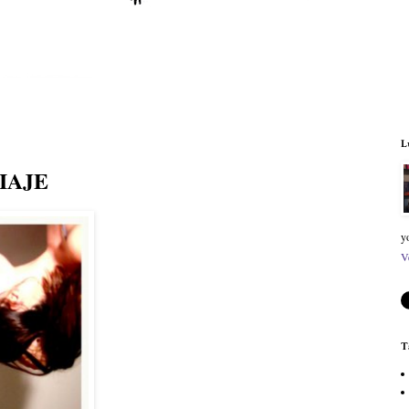
L
IAJE
y
V
T