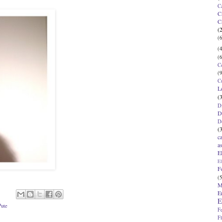
C
C
C
(
(6
(4
(6
C
(9
C
L
(
D
D
D
(
c
a
E
El
F
(5
M
E
E
Pute
F
F