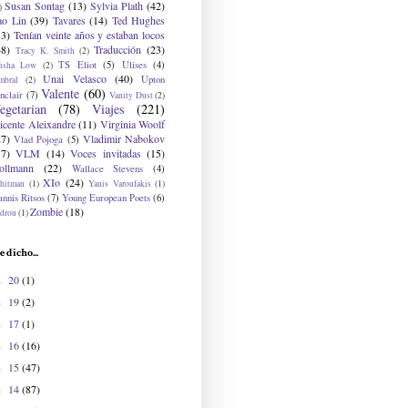
Susan Sontag
(13)
Sylvia Plath
(42)
)
ao Lin
(39)
Tavares
(14)
Ted Hughes
33)
Tenían veinte años y estaban locos
48)
Traducción
(23)
Tracy K. Smith
(2)
TS Eliot
(5)
Ulises
(4)
risha Low
(2)
Unai Velasco
(40)
Upton
mbral
(2)
Valente
(60)
nclair
(7)
Vanity Dust
(2)
egetarian
(78)
Viajes
(221)
icente Aleixandre
(11)
Virginia Woolf
27)
Vladimir Nabokov
Vlad Pojoga
(5)
17)
VLM
(14)
Voces invitadas
(15)
ollmann
(22)
Wallace Stevens
(4)
XIo
(24)
hitman
(1)
Yanis Varoufakis
(1)
nnis Ritsos
(7)
Young European Poets
(6)
Zombie
(18)
drou
(1)
e dicho...
20
(1)
►
19
(2)
►
17
(1)
►
16
(16)
►
15
(47)
►
14
(87)
►