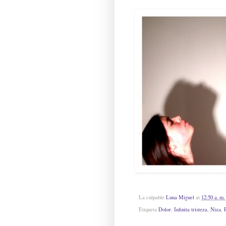
La culpable
Luna Miguel
at
12:50 a. m.
Etiqueta
Dolor
,
Infinita tristeza
,
Niza
,