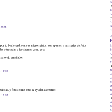
F
(3
B
S
(2
G
G
s 0:58
Hi
Cl
B
I
or tu boulevard, con sus microrrelatos, sus apuntes y sus series de fotos
B
as o trucadas y fascinantes como esta.
A
inario ojo ampliador
(2
S
(
J
s 11:08
G
C
J
D
J
ciosas, y fotos como estas le ayudan a crearlas!
G
s 12:07
(1
G
J
V