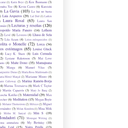
Ken Baumann
(3)
caraz
(1)
Karin Boye
(2)
endra Yee
(8)
Kevin Castro
(6)
Kureishi
La Gavia
(103)
0)
La luz no basta
Laia Arqueros
(29)
)
Lal Ded
(1)
Larkin
Laura Rosal
(63)
Laura San
)
Lecturas y reseñas
(126)
omán
(3)
eopoldo María Panero
(14)
Lethem
12)
Lhasa de Sela
Levé
(6)
Levrero
(4)
17)
Lila Azam
(4)
Lirios enloquecidos
(1)
olita o Monelle
(72)
Lorca
(34)
os estómagos
(65)
Louise Gluck
14)
Luis Cernuda
Lucy K. Shaw
(8)
12)
Lysiane Rakotoson
(5)
Mai Love
Maite Dono
(35)
Mamajuana
hoto
(4)
15)
Manga
(6)
Manuel Vilas
(5)
rguerite Duras
(2)
María Rosa Maldonado
(1)
Marianne Moore
(4)
ria-Mercè Marçal
(2)
Marina Ramón-Borja
arie Calloway
(2)
14)
Marina Tsvetaieva
(6)
Mark C Taylor
)
Martín Caparrós
(3)
Mary Jo Bang
(2)
Maternidad
(29)
ascha Kaléko
(3)
Max
Meditation
(15)
lecher
(6)
Megan Boyle
)
Miguel
Melanie Thernstrom
(2)
México
(2)
ernández
(3)
Mina Milk
Milan Kundera
(1)
Mm S
(19)
)
Mithu M. Sanyal
(1)
ondadori
(71)
Monique Witting
(1)
usa ammalata
(6)
My Birthday
(10)
adia Leal
(15)
Naira Perdu
(13)