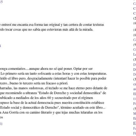
15
C
C
C
(
(6
entreoí me encanta esa forma tan original y tan certera de contar texturas
edo tocar cosas que no sabía que estuvieran más allá de la mirada.
(4
(6
C
(9
4
C
L
(
D
onga comentarios....aunque ahora no sé qué poner. Optar por ser
D
. Lo primero sería un tanto sofocante a estas horas y con estas temperaturas.
D
eído el libro pero, desgraciadamente (intentaré hacer lo posible para poder
(
rcero...bueno lo tercero sería un fracaso a priori.
c
harradas, las manos sudorosas, el teclado se me hace eterno pero delante de
a
 que recomiendo a ultranza "Estado de Derecho y sociedad democrática" de
E
publicado a mediados de los años 60 y secuestrado por el régimen
El
supuso la base de la actual democracia pues nuestra constitución establece
F
Estado social y democrático de Derecho", término acuñado en este libro...
(5
 Ana Gorría con su camino literario y que tejas muchas telarañas en los
M
dos
E
E
51
F
F