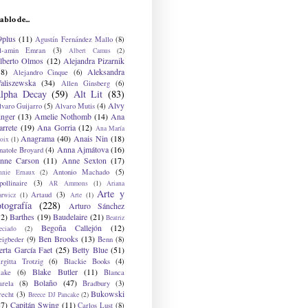
ablo de...
9plus
(11)
Agustín Fernández Mallo
(8)
l-amin Emran
(3)
Albert Camus
(2)
lberto Olmos
(12)
Alejandra Pizarnik
38)
Aleksandra
Alejandro Cinque
(6)
aliszewska
(34)
Allen Ginsberg
(6)
lpha Decay
(59)
Alt Lit
(83)
Alvy
lvaro Guijarro
(5)
Alvaro Mutis
(4)
inger
(13)
Amelie Nothomb
(14)
Ana
arrete
(19)
Ana Gorria
(12)
Ana María
Anagrama
(40)
Anais Nin
(18)
oix
(1)
Anna Ajmátova
(16)
natole Broyard
(4)
nne Carson
(11)
Anne Sexton
(17)
Antonio Machado
(5)
nnie Ernaux
(2)
ollinaire
(3)
AR Ammons
(1)
Ariana
Arte y
Artaud
(3)
arwicz
(1)
Arte
(1)
otografía
(228)
Arturo Sánchez
12)
Barthes
(19)
Baudelaire
(21)
Beatriz
Begoña Callejón
(12)
eciado
(2)
Ben Brooks
(13)
eigbeder
(9)
Benn
(8)
erta García Faet
(25)
Betty Blue
(51)
irgitta Trotzig
(6)
Blackie Books
(4)
Blake Butler
(11)
lake
(6)
Blanca
Bolaño
(47)
arela
(8)
Bradbury
(3)
Bukowski
recht
(3)
Breece DJ Pancake
(2)
37)
Capitán Swing
(11)
Carlos Lust
(8)