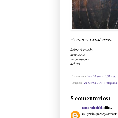
FÍSICA DE LA ATMÓSFERA
Sobre el volcán,
descansan
las márgenes
del río.
La culpable
Luna Miguel
at
1:55 p. m.
Etiqueta
Ana Gorria
,
Arte y fotografía
5 comentarios:
camaradeniebla
dijo...
mil gracias por regalarme un 