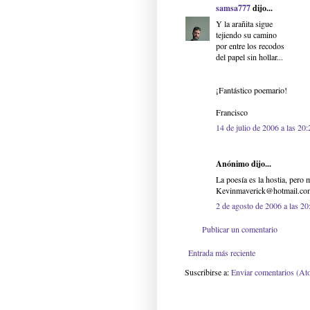
samsa777
dijo...
Y la arañita sigue
tejiendo su camino
por entre los recodos
del papel sin hollar...
¡Fantástico poemario!
Francisco
14 de julio de 2006 a las 20:
Anónimo dijo...
La poesía es la hostia, pero
Kevinmaverick@hotmail.co
2 de agosto de 2006 a las 20
Publicar un comentario
Entrada más reciente
Suscribirse a:
Enviar comentarios (At