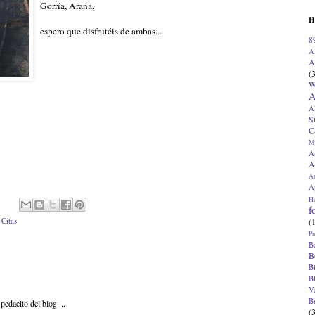
Gorría, Araña,
H
espero que disfrutéis de ambas...
8
A
A
(
W
A
A
S
C
M
A
A
A
Ap
H
f
(
,
Citas
Pr
B
B
B
B
V
B
pedacito del blog....
(