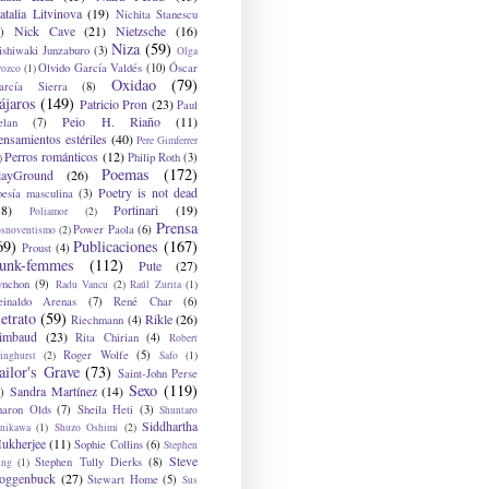
atalia Litvinova
(19)
Nichita Stanescu
Nick Cave
(21)
Nietzsche
(16)
)
Niza
(59)
ishiwaki Junzaburo
(3)
Olga
Olvido García Valdés
(10)
Óscar
rozco
(1)
Oxidao
(79)
arcía Sierra
(8)
ájaros
(149)
Patricio Pron
(23)
Paul
Peio H. Riaño
(11)
elan
(7)
ensamientos estériles
(40)
Pere Gimferrer
Perros románticos
(12)
Philip Roth
(3)
)
Poemas
(172)
layGround
(26)
Poetry is not dead
oesía masculina
(3)
38)
Portinari
(19)
Poliamor
(2)
Prensa
Power Paola
(6)
osnoventismo
(2)
69)
Publicaciones
(167)
Proust
(4)
unk-femmes
(112)
Pute
(27)
ynchon
(9)
Radu Vancu
(2)
Raúl Zurita
(1)
einaldo Arenas
(7)
René Char
(6)
etrato
(59)
Rikle
(26)
Riechmann
(4)
imbaud
(23)
Rita Chirian
(4)
Robert
Roger Wolfe
(5)
inghurst
(2)
Safo
(1)
ailor's Grave
(73)
Saint-John Perse
Sexo
(119)
Sandra Martínez
(14)
)
haron Olds
(7)
Sheila Heti
(3)
Shuntaro
Siddhartha
anikawa
(1)
Shuzo Oshimi
(2)
ukherjee
(11)
Sophie Collins
(6)
Stephen
Steve
Stephen Tully Dierks
(8)
ing
(1)
oggenbuck
(27)
Stewart Home
(5)
Sus