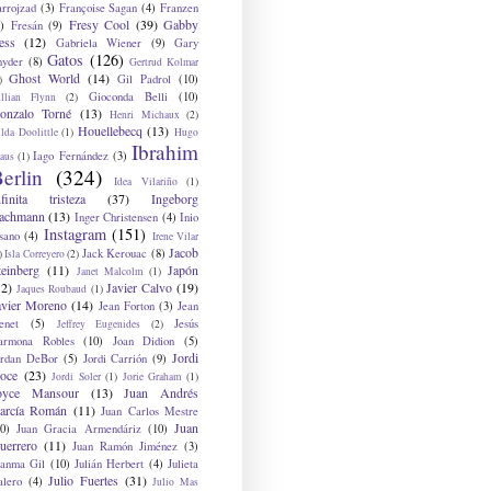
arrojzad
(3)
Françoise Sagan
(4)
Franzen
Fresy Cool
(39)
Gabby
)
Fresán
(9)
ess
(12)
Gabriela Wiener
(9)
Gary
Gatos
(126)
nyder
(8)
Gertrud Kolmar
Ghost World
(14)
Gil Padrol
(10)
)
Gioconda Belli
(10)
illian Flynn
(2)
onzalo Torné
(13)
Henri Michaux
(2)
Houellebecq
(13)
lda Doolittle
(1)
Hugo
Ibrahim
Iago Fernández
(3)
aus
(1)
erlin
(324)
Idea Vilariño
(1)
nfinita tristeza
(37)
Ingeborg
achmann
(13)
Inger Christensen
(4)
Inio
Instagram
(151)
sano
(4)
Irene Vilar
Jacob
Jack Kerouac
(8)
)
Isla Correyero
(2)
teinberg
(11)
Japón
Janet Malcolm
(1)
12)
Javier Calvo
(19)
Jaques Roubaud
(1)
avier Moreno
(14)
Jean Forton
(3)
Jean
enet
(5)
Jesús
Jeffrey Eugenides
(2)
armona Robles
(10)
Joan Didion
(5)
Jordi
ordan DeBor
(5)
Jordi Carrión
(9)
oce
(23)
Jordi Soler
(1)
Jorie Graham
(1)
oyce Mansour
(13)
Juan Andrés
arcía Román
(11)
Juan Carlos Mestre
Juan
0)
Juan Gracia Armendáriz
(10)
uerrero
(11)
Juan Ramón Jiménez
(3)
uanma Gil
(10)
Julián Herbert
(4)
Julieta
Julio Fuertes
(31)
alero
(4)
Julio Mas