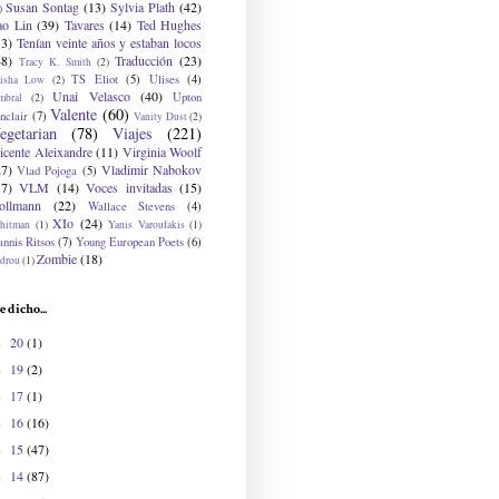
Susan Sontag
(13)
Sylvia Plath
(42)
)
ao Lin
(39)
Tavares
(14)
Ted Hughes
33)
Tenían veinte años y estaban locos
48)
Traducción
(23)
Tracy K. Smith
(2)
TS Eliot
(5)
Ulises
(4)
risha Low
(2)
Unai Velasco
(40)
Upton
mbral
(2)
Valente
(60)
nclair
(7)
Vanity Dust
(2)
egetarian
(78)
Viajes
(221)
icente Aleixandre
(11)
Virginia Woolf
27)
Vladimir Nabokov
Vlad Pojoga
(5)
17)
VLM
(14)
Voces invitadas
(15)
ollmann
(22)
Wallace Stevens
(4)
XIo
(24)
hitman
(1)
Yanis Varoufakis
(1)
nnis Ritsos
(7)
Young European Poets
(6)
Zombie
(18)
drou
(1)
e dicho...
20
(1)
►
19
(2)
►
17
(1)
►
16
(16)
►
15
(47)
►
14
(87)
►