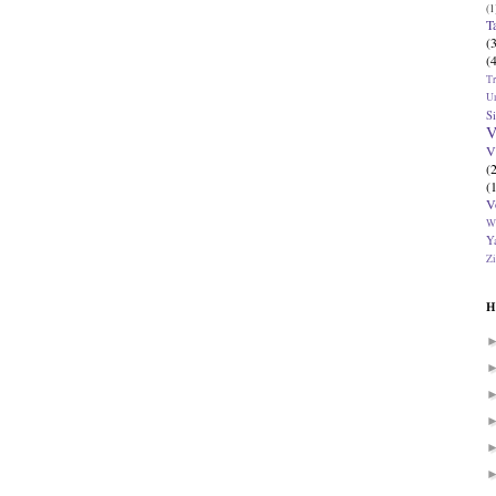
(1
T
(
(
T
U
Si
V
V
(
(
V
W
Ya
Zi
H