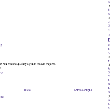
F
(3
B
S
(2
G
G
Hi
Cl
B
I
22
B
A
(2
S
 me han contado que hay algunas todavía mejores.
(
m
J
G
:53
C
J
D
J
Inicio
Entrada antigua
G
(1
om)
G
J
V