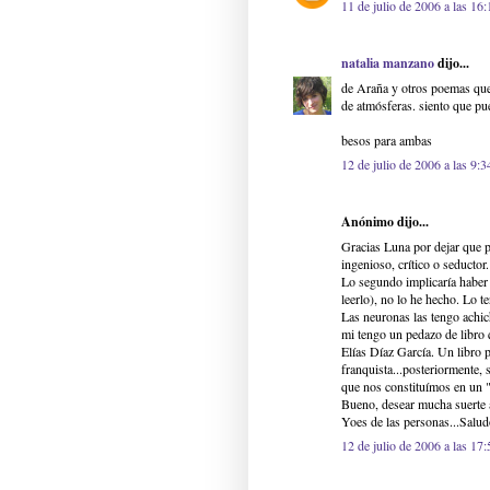
11 de julio de 2006 a las 16:
natalia manzano
dijo...
de Araña y otros poemas que 
de atmósferas. siento que pu
besos para ambas
12 de julio de 2006 a las 9:3
Anónimo dijo...
Gracias Luna por dejar que p
ingenioso, crítico o seductor
Lo segundo implicaría haber l
leerlo), no lo he hecho. Lo te
Las neuronas las tengo achic
mi tengo un pedazo de libro
Elías Díaz García. Un libro 
franquista...posteriormente, 
que nos constituímos en un "
Bueno, desear mucha suerte a
Yoes de las personas...Salu
12 de julio de 2006 a las 17: