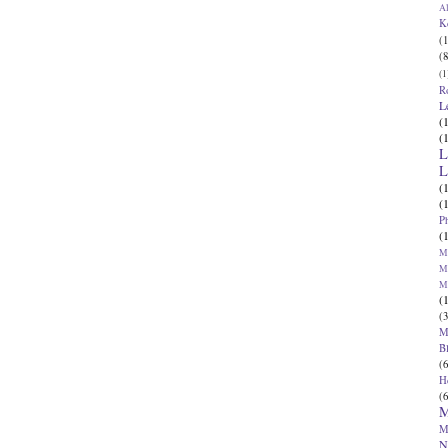
Al
K
(1
(8
(1
R
L
(
(
L
L
(
(
P
(
Ma
Ma
M
(
(3
M
B
(6
H
(6
M
M
N