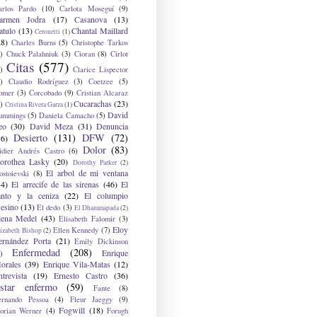
arlos Pardo
(10)
Carlota Moseguí
(9)
armen Jodra
(17)
Casanova
(13)
atulo
(13)
Chantal Maillard
Ceronetti
(1)
28)
Charles Burns
(5)
Christophe Tarkos
)
Chuck Palahniuk
(3)
Cioran
(8)
Cirlot
Citas
(577)
)
Clarice Lispector
)
Claudio Rodríguez
(3)
Coetzee
(5)
omer
(3)
Corcobado
(9)
Cristian Alcaraz
Cucarachas
(23)
)
Cristina Rivera Garza
(1)
David
ummings
(5)
Daniela Camacho
(5)
eo
(30)
David Meza
(31)
Denuncia
Desierto
(131)
DFW
(72)
36)
Dolor
(83)
idier Andrés Castro
(6)
orothea Lasky
(20)
Dorothy Parker
(2)
El arbol de mi ventana
ostoievski
(8)
34)
El arrecife de las sirenas
(46)
El
anto y la ceniza
(22)
El columpio
sesino
(13)
El dedo
(3)
El Dhammapada
(2)
lena Medel
(43)
Elisabeth Falomir
(3)
Eloy
Ellen Kennedy
(7)
izabeth Bishop
(2)
ernández Porta
(21)
Emily Dickinson
Enfermedad
(208)
Enrique
)
orales
(39)
Enrique Vila-Matas
(12)
ntrevista
(19)
Ernesto Castro
(36)
star enfermo
(59)
Fante
(8)
ernando Pessoa
(4)
Fleur Jaeggy
(9)
Fogwill
(18)
lorian Werner
(4)
Forugh