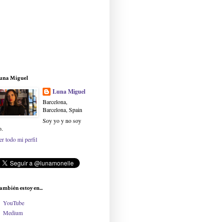
una Miguel
Luna Miguel
Barcelona,
Barcelona, Spain
Soy yo y no soy
o.
er todo mi perfil
ambién estoy en...
YouTube
Medium