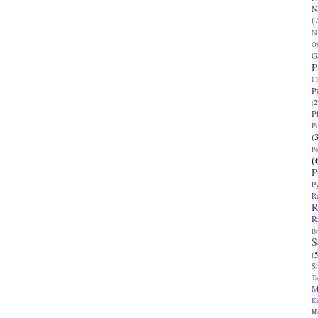
N
(7
N
O
G
P
C
P
(2
P
P
(
P
(
P
P
R
R
R
Br
S
(5
S
T
M
K
R