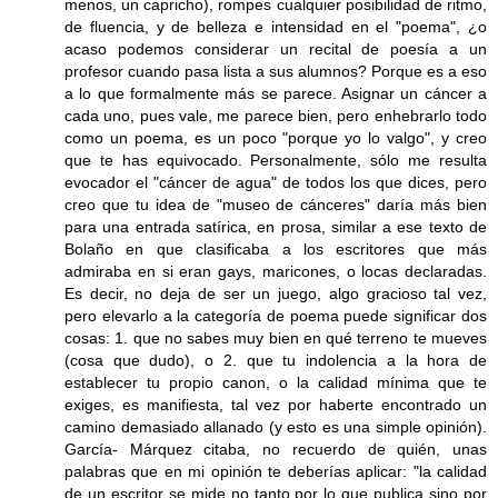
menos, un capricho), rompes cualquier posibilidad de ritmo,
de fluencia, y de belleza e intensidad en el "poema", ¿o
acaso podemos considerar un recital de poesía a un
profesor cuando pasa lista a sus alumnos? Porque es a eso
a lo que formalmente más se parece. Asignar un cáncer a
cada uno, pues vale, me parece bien, pero enhebrarlo todo
como un poema, es un poco "porque yo lo valgo", y creo
que te has equivocado. Personalmente, sólo me resulta
evocador el "cáncer de agua" de todos los que dices, pero
creo que tu idea de "museo de cánceres" daría más bien
para una entrada satírica, en prosa, similar a ese texto de
Bolaño en que clasificaba a los escritores que más
admiraba en si eran gays, maricones, o locas declaradas.
Es decir, no deja de ser un juego, algo gracioso tal vez,
pero elevarlo a la categoría de poema puede significar dos
cosas: 1. que no sabes muy bien en qué terreno te mueves
(cosa que dudo), o 2. que tu indolencia a la hora de
establecer tu propio canon, o la calidad mínima que te
exiges, es manifiesta, tal vez por haberte encontrado un
camino demasiado allanado (y esto es una simple opinión).
García- Márquez citaba, no recuerdo de quién, unas
palabras que en mi opinión te deberías aplicar: "la calidad
de un escritor se mide no tanto por lo que publica sino por