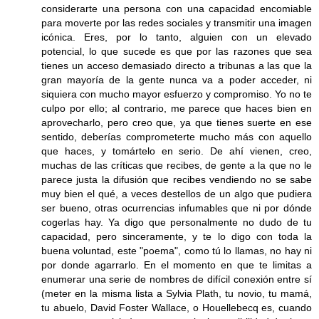
considerarte una persona con una capacidad encomiable
para moverte por las redes sociales y transmitir una imagen
icónica. Eres, por lo tanto, alguien con un elevado
potencial, lo que sucede es que por las razones que sea
tienes un acceso demasiado directo a tribunas a las que la
gran mayoría de la gente nunca va a poder acceder, ni
siquiera con mucho mayor esfuerzo y compromiso. Yo no te
culpo por ello; al contrario, me parece que haces bien en
aprovecharlo, pero creo que, ya que tienes suerte en ese
sentido, deberías comprometerte mucho más con aquello
que haces, y tomártelo en serio. De ahí vienen, creo,
muchas de las críticas que recibes, de gente a la que no le
parece justa la difusión que recibes vendiendo no se sabe
muy bien el qué, a veces destellos de un algo que pudiera
ser bueno, otras ocurrencias infumables que ni por dónde
cogerlas hay. Ya digo que personalmente no dudo de tu
capacidad, pero sinceramente, y te lo digo con toda la
buena voluntad, este "poema", como tú lo llamas, no hay ni
por donde agarrarlo. En el momento en que te limitas a
enumerar una serie de nombres de difícil conexión entre sí
(meter en la misma lista a Sylvia Plath, tu novio, tu mamá,
tu abuelo, David Foster Wallace, o Houellebecq es, cuando