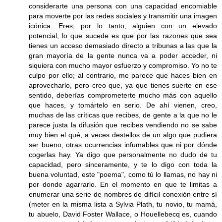
considerarte una persona con una capacidad encomiable
para moverte por las redes sociales y transmitir una imagen
icónica. Eres, por lo tanto, alguien con un elevado
potencial, lo que sucede es que por las razones que sea
tienes un acceso demasiado directo a tribunas a las que la
gran mayoría de la gente nunca va a poder acceder, ni
siquiera con mucho mayor esfuerzo y compromiso. Yo no te
culpo por ello; al contrario, me parece que haces bien en
aprovecharlo, pero creo que, ya que tienes suerte en ese
sentido, deberías comprometerte mucho más con aquello
que haces, y tomártelo en serio. De ahí vienen, creo,
muchas de las críticas que recibes, de gente a la que no le
parece justa la difusión que recibes vendiendo no se sabe
muy bien el qué, a veces destellos de un algo que pudiera
ser bueno, otras ocurrencias infumables que ni por dónde
cogerlas hay. Ya digo que personalmente no dudo de tu
capacidad, pero sinceramente, y te lo digo con toda la
buena voluntad, este "poema", como tú lo llamas, no hay ni
por donde agarrarlo. En el momento en que te limitas a
enumerar una serie de nombres de difícil conexión entre sí
(meter en la misma lista a Sylvia Plath, tu novio, tu mamá,
tu abuelo, David Foster Wallace, o Houellebecq es, cuando