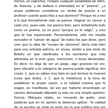
menos, un capricho), rompes cualquier posibilidad de ritmo,
de fluencia, y de belleza e intensidad en el "poema", ¿o
acaso podemos considerar un recital de poesía a un
profesor cuando pasa lista a sus alumnos? Porque es a eso
a lo que formalmente más se parece. Asignar un cáncer a
cada uno, pues vale, me parece bien, pero enhebrarlo todo
como un poema, es un poco "porque yo lo valgo", y creo
que te has equivocado. Personalmente, sólo me resulta
evocador el "cáncer de agua" de todos los que dices, pero
creo que tu idea de "museo de cánceres" daría más bien
para una entrada satírica, en prosa, similar a ese texto de
Bolaño en que clasificaba a los escritores que más
admiraba en si eran gays, maricones, o locas declaradas.
Es decir, no deja de ser un juego, algo gracioso tal vez,
pero elevarlo a la categoría de poema puede significar dos
cosas: 1. que no sabes muy bien en qué terreno te mueves
(cosa que dudo), o 2. que tu indolencia a la hora de
establecer tu propio canon, o la calidad mínima que te
exiges, es manifiesta, tal vez por haberte encontrado un
camino demasiado allanado (y esto es una simple opinión).
García- Márquez citaba, no recuerdo de quién, unas
palabras que en mi opinión te deberías aplicar: "la calidad
de un escritor se mide no tanto por lo que publica sino por