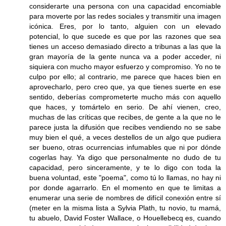
considerarte una persona con una capacidad encomiable
para moverte por las redes sociales y transmitir una imagen
icónica. Eres, por lo tanto, alguien con un elevado
potencial, lo que sucede es que por las razones que sea
tienes un acceso demasiado directo a tribunas a las que la
gran mayoría de la gente nunca va a poder acceder, ni
siquiera con mucho mayor esfuerzo y compromiso. Yo no te
culpo por ello; al contrario, me parece que haces bien en
aprovecharlo, pero creo que, ya que tienes suerte en ese
sentido, deberías comprometerte mucho más con aquello
que haces, y tomártelo en serio. De ahí vienen, creo,
muchas de las críticas que recibes, de gente a la que no le
parece justa la difusión que recibes vendiendo no se sabe
muy bien el qué, a veces destellos de un algo que pudiera
ser bueno, otras ocurrencias infumables que ni por dónde
cogerlas hay. Ya digo que personalmente no dudo de tu
capacidad, pero sinceramente, y te lo digo con toda la
buena voluntad, este "poema", como tú lo llamas, no hay ni
por donde agarrarlo. En el momento en que te limitas a
enumerar una serie de nombres de difícil conexión entre sí
(meter en la misma lista a Sylvia Plath, tu novio, tu mamá,
tu abuelo, David Foster Wallace, o Houellebecq es, cuando