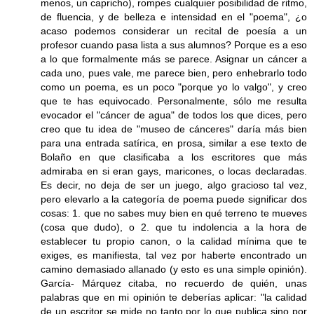
menos, un capricho), rompes cualquier posibilidad de ritmo,
de fluencia, y de belleza e intensidad en el "poema", ¿o
acaso podemos considerar un recital de poesía a un
profesor cuando pasa lista a sus alumnos? Porque es a eso
a lo que formalmente más se parece. Asignar un cáncer a
cada uno, pues vale, me parece bien, pero enhebrarlo todo
como un poema, es un poco "porque yo lo valgo", y creo
que te has equivocado. Personalmente, sólo me resulta
evocador el "cáncer de agua" de todos los que dices, pero
creo que tu idea de "museo de cánceres" daría más bien
para una entrada satírica, en prosa, similar a ese texto de
Bolaño en que clasificaba a los escritores que más
admiraba en si eran gays, maricones, o locas declaradas.
Es decir, no deja de ser un juego, algo gracioso tal vez,
pero elevarlo a la categoría de poema puede significar dos
cosas: 1. que no sabes muy bien en qué terreno te mueves
(cosa que dudo), o 2. que tu indolencia a la hora de
establecer tu propio canon, o la calidad mínima que te
exiges, es manifiesta, tal vez por haberte encontrado un
camino demasiado allanado (y esto es una simple opinión).
García- Márquez citaba, no recuerdo de quién, unas
palabras que en mi opinión te deberías aplicar: "la calidad
de un escritor se mide no tanto por lo que publica sino por