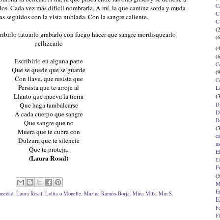
C
dos. Cada vez más difícil nombrarla. A mí, la que camina sorda y muda
C
as seguidos con la vista nublada. Con la sangre caliente.
C
(
cribirlo tatuarlo grabarlo con fuego hacer que sangre mordisquearlo
(6
pellizcarlo
(4
(6
Escribirlo en alguna parte
C
Que se quede que se guarde
(9
Con llave, que resista que
C
Persista que te arroje al
L
(
Llanto que mueva la tierra
Que haga tambalearse
D
D
A cada cuerpo que sangre
D
Que sangre que no
(
Muera que te cubra con
c
Dulzura que te silencie
a
Que te proteja.
E
(Laura Rosal)
El
F
(5
M
E
rmedad
,
Laura Rosal
,
Lolita o Monelle
,
Marina Ramón-Borja
,
Mina Milk
,
Mm S
,
E
F
F