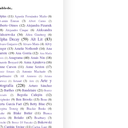
ablo de...
9plus
(11)
Agustín Fernández Mallo
(8)
l-amin Emran
(3)
Albert Camus
(2)
lberto Olmos
(12)
Alejandra Pizarnik
38)
Aleksandra
Alejandro Cinque
(6)
aliszewska
(34)
Allen Ginsberg
(6)
lpha Decay
(59)
Alt Lit
(83)
Alvy
lvaro Guijarro
(5)
Alvaro Mutis
(4)
inger
(13)
Amelie Nothomb
(14)
Ana
arrete
(19)
Ana Gorria
(12)
Ana María
Anagrama
(40)
Anais Nin
(18)
oix
(1)
Anna Ajmátova
(16)
natole Broyard
(4)
nne Carson
(11)
Anne Sexton
(17)
Antonio Machado
(5)
nnie Ernaux
(2)
ollinaire
(3)
AR Ammons
(1)
Ariana
Arte y
Artaud
(3)
arwicz
(1)
Arte
(1)
otografía
(228)
Arturo Sánchez
12)
Barthes
(19)
Baudelaire
(21)
Beatriz
Begoña Callejón
(12)
eciado
(2)
Ben Brooks
(13)
eigbeder
(9)
Benn
(8)
erta García Faet
(25)
Betty Blue
(51)
irgitta Trotzig
(6)
Blackie Books
(4)
Blake Butler
(11)
lake
(6)
Blanca
Bolaño
(47)
arela
(8)
Bradbury
(3)
Bukowski
recht
(3)
Breece DJ Pancake
(2)
37)
Capitán Swing
(11)
Carlos Lust
(8)