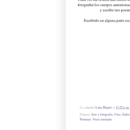
fotografiar los cuerpos amontona
y escribe tres poem
Escribirlo en alguna parte es
La culpable
Luna Miguel
at
11:22 p. m.
Etiqueta
Arte y fotografía
,
Citas
,
Enfe
Portinari
,
Voces invitadas