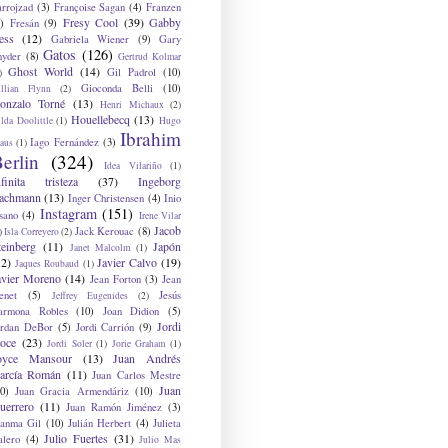
arrojzad
(3)
Françoise Sagan
(4)
Franzen
Fresy Cool
(39)
Gabby
)
Fresán
(9)
ess
(12)
Gabriela Wiener
(9)
Gary
Gatos
(126)
nyder
(8)
Gertrud Kolmar
Ghost World
(14)
Gil Padrol
(10)
)
Gioconda Belli
(10)
illian Flynn
(2)
onzalo Torné
(13)
Henri Michaux
(2)
Houellebecq
(13)
lda Doolittle
(1)
Hugo
Ibrahim
Iago Fernández
(3)
aus
(1)
erlin
(324)
Idea Vilariño
(1)
nfinita tristeza
(37)
Ingeborg
achmann
(13)
Inger Christensen
(4)
Inio
Instagram
(151)
sano
(4)
Irene Vilar
Jacob
Jack Kerouac
(8)
)
Isla Correyero
(2)
teinberg
(11)
Japón
Janet Malcolm
(1)
12)
Javier Calvo
(19)
Jaques Roubaud
(1)
avier Moreno
(14)
Jean Forton
(3)
Jean
enet
(5)
Jesús
Jeffrey Eugenides
(2)
armona Robles
(10)
Joan Didion
(5)
Jordi
ordan DeBor
(5)
Jordi Carrión
(9)
oce
(23)
Jordi Soler
(1)
Jorie Graham
(1)
oyce Mansour
(13)
Juan Andrés
arcía Román
(11)
Juan Carlos Mestre
Juan
0)
Juan Gracia Armendáriz
(10)
uerrero
(11)
Juan Ramón Jiménez
(3)
uanma Gil
(10)
Julián Herbert
(4)
Julieta
Julio Fuertes
(31)
alero
(4)
Julio Mas