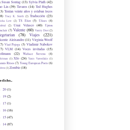
Susan Sontag
(13)
Sylvia Plath
(42)
)
ao Lin
(39)
Tavares
(14)
Ted Hughes
33)
Tenían veinte años y estaban locos
48)
Traducción
(23)
Tracy K. Smith
(2)
TS Eliot
(5)
Ulises
(4)
risha Low
(2)
Unai Velasco
(40)
Upton
mbral
(2)
Valente
(60)
nclair
(7)
Vanity Dust
(2)
egetarian
(78)
Viajes
(221)
icente Aleixandre
(11)
Virginia Woolf
27)
Vladimir Nabokov
Vlad Pojoga
(5)
17)
VLM
(14)
Voces invitadas
(15)
ollmann
(22)
Wallace Stevens
(4)
XIo
(24)
hitman
(1)
Yanis Varoufakis
(1)
nnis Ritsos
(7)
Young European Poets
(6)
Zombie
(18)
drou
(1)
e dicho...
20
(1)
►
19
(2)
►
17
(1)
►
16
(16)
►
15
(47)
►
14
(87)
►