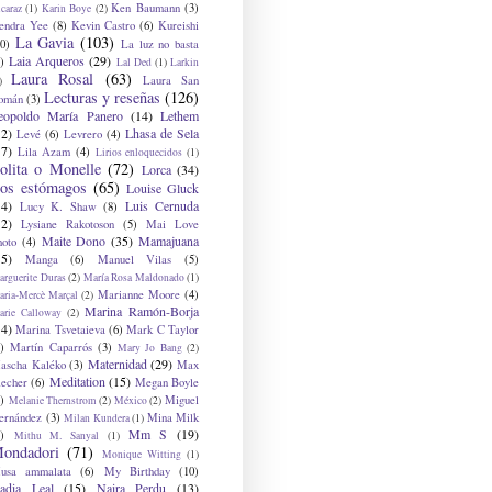
Ken Baumann
(3)
caraz
(1)
Karin Boye
(2)
endra Yee
(8)
Kevin Castro
(6)
Kureishi
La Gavia
(103)
0)
La luz no basta
Laia Arqueros
(29)
)
Lal Ded
(1)
Larkin
Laura Rosal
(63)
Laura San
)
Lecturas y reseñas
(126)
omán
(3)
eopoldo María Panero
(14)
Lethem
12)
Lhasa de Sela
Levé
(6)
Levrero
(4)
17)
Lila Azam
(4)
Lirios enloquecidos
(1)
olita o Monelle
(72)
Lorca
(34)
os estómagos
(65)
Louise Gluck
14)
Luis Cernuda
Lucy K. Shaw
(8)
12)
Lysiane Rakotoson
(5)
Mai Love
Maite Dono
(35)
Mamajuana
hoto
(4)
15)
Manga
(6)
Manuel Vilas
(5)
rguerite Duras
(2)
María Rosa Maldonado
(1)
Marianne Moore
(4)
ria-Mercè Marçal
(2)
Marina Ramón-Borja
arie Calloway
(2)
14)
Marina Tsvetaieva
(6)
Mark C Taylor
)
Martín Caparrós
(3)
Mary Jo Bang
(2)
Maternidad
(29)
ascha Kaléko
(3)
Max
Meditation
(15)
lecher
(6)
Megan Boyle
)
Miguel
Melanie Thernstrom
(2)
México
(2)
ernández
(3)
Mina Milk
Milan Kundera
(1)
Mm S
(19)
)
Mithu M. Sanyal
(1)
ondadori
(71)
Monique Witting
(1)
usa ammalata
(6)
My Birthday
(10)
adia Leal
(15)
Naira Perdu
(13)