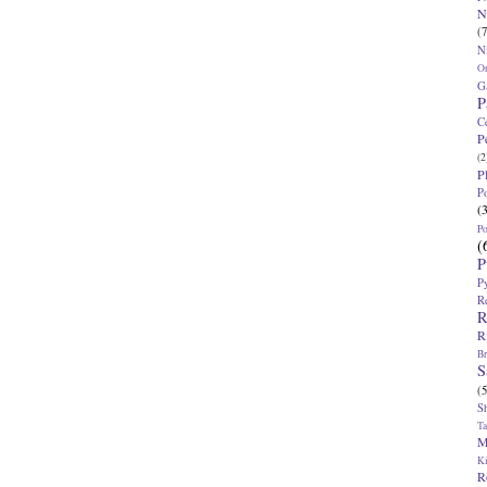
N
(7
N
O
G
P
C
P
(2
P
P
(
P
(
P
P
R
R
R
Br
S
(5
S
T
M
K
R