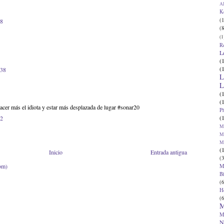
Al
K
(1
48
(8
(1
R
L
(
(
:38
L
L
(
(
cer más el idiota y estar más desplazada de lugar #sonar20
P
(
22
Ma
Ma
M
(
Inicio
Entrada antigua
(3
om)
M
B
(6
H
(6
M
M
N