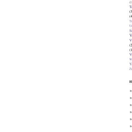
(1
T
(
(
T
U
Si
V
V
(
(
V
W
Ya
Zi
H