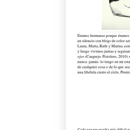
Éramos hermanas porque éramos m
en silencio con blogs de color az
Laura, Marta, Ruth y Marina com
y luego vivimos juntas y seguíam
ojos
(Cangrejo Pistolero, 2010) 
nunca -jamás- lo tengo en mi esta
de cualquier cosa o de lo que s
una libélula cierro el ciclo. Pront
Cada vez me resulta más difícil no