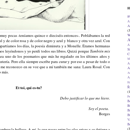
H
8
A
A
(
W
uy pocas -teníamos quince o dieciséis entonces-. Poblábamos la red
A
ul y de color rosa y de color negro y azul y blanco y otra vez azul. Con
A
partíamos los días, la poesía diminuta y a Monelle. Éramos hermanas
S
os leyéndonos y yo perdí todos sus libros. Quizá porque
También mis
C
sea uno de los poemarios que más he regalado en los últimos años y
M
ntería. Pero ella siempre escribe para curar y por eso a pesar de todo o
A
ea me reconozco en su voz que a mí también me sana: Laura Rosal. Con
A
o más.
A
Ap
H
f
Et toi, qui es-tu?
(
Pr
Debo justificar lo que me hiere.
B
B
Soy el poeta.
B
Borges
B
V
B
(
mbrar la belleza. A mí, la que pasea entre las olas grises y se detiene a