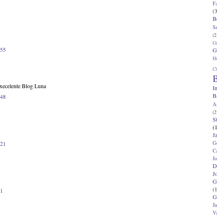
F
(3
B
S
(2
G
:55
G
Hi
Cl
B
xecelente Blog Luna
I
B
:48
A
(2
S
(
J
G
:21
C
J
D
J
G
(1
31
G
J
V