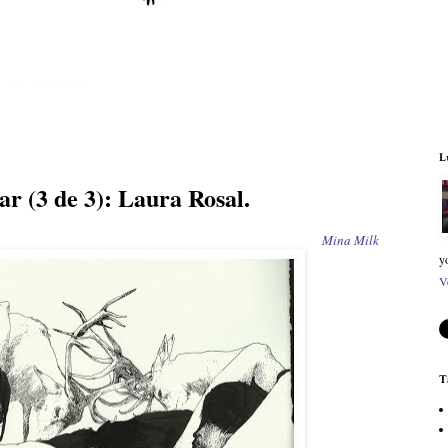
L
ar (3 de 3): Laura Rosal.
Mina Milk
y
V
T