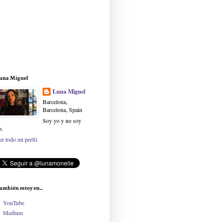
una Miguel
Luna Miguel
Barcelona,
Barcelona, Spain
Soy yo y no soy
o.
er todo mi perfil
ambién estoy en...
YouTube
Medium