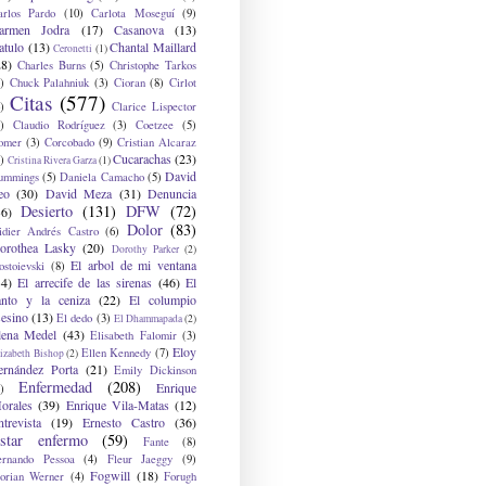
arlos Pardo
(10)
Carlota Moseguí
(9)
armen Jodra
(17)
Casanova
(13)
atulo
(13)
Chantal Maillard
Ceronetti
(1)
28)
Charles Burns
(5)
Christophe Tarkos
)
Chuck Palahniuk
(3)
Cioran
(8)
Cirlot
Citas
(577)
)
Clarice Lispector
)
Claudio Rodríguez
(3)
Coetzee
(5)
omer
(3)
Corcobado
(9)
Cristian Alcaraz
Cucarachas
(23)
)
Cristina Rivera Garza
(1)
David
ummings
(5)
Daniela Camacho
(5)
eo
(30)
David Meza
(31)
Denuncia
Desierto
(131)
DFW
(72)
36)
Dolor
(83)
idier Andrés Castro
(6)
orothea Lasky
(20)
Dorothy Parker
(2)
El arbol de mi ventana
ostoievski
(8)
34)
El arrecife de las sirenas
(46)
El
anto y la ceniza
(22)
El columpio
sesino
(13)
El dedo
(3)
El Dhammapada
(2)
lena Medel
(43)
Elisabeth Falomir
(3)
Eloy
Ellen Kennedy
(7)
izabeth Bishop
(2)
ernández Porta
(21)
Emily Dickinson
Enfermedad
(208)
Enrique
)
orales
(39)
Enrique Vila-Matas
(12)
ntrevista
(19)
Ernesto Castro
(36)
star enfermo
(59)
Fante
(8)
ernando Pessoa
(4)
Fleur Jaeggy
(9)
Fogwill
(18)
lorian Werner
(4)
Forugh