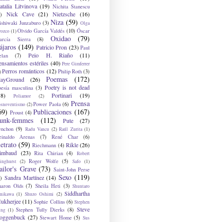
atalia Litvinova
(19)
Nichita Stanescu
Nick Cave
(21)
Nietzsche
(16)
)
Niza
(59)
ishiwaki Junzaburo
(3)
Olga
Olvido García Valdés
(10)
Óscar
rozco
(1)
Oxidao
(79)
arcía Sierra
(8)
ájaros
(149)
Patricio Pron
(23)
Paul
Peio H. Riaño
(11)
elan
(7)
ensamientos estériles
(40)
Pere Gimferrer
Perros románticos
(12)
Philip Roth
(3)
)
Poemas
(172)
layGround
(26)
Poetry is not dead
oesía masculina
(3)
38)
Portinari
(19)
Poliamor
(2)
Prensa
Power Paola
(6)
osnoventismo
(2)
69)
Publicaciones
(167)
Proust
(4)
unk-femmes
(112)
Pute
(27)
ynchon
(9)
Radu Vancu
(2)
Raúl Zurita
(1)
einaldo Arenas
(7)
René Char
(6)
etrato
(59)
Rikle
(26)
Riechmann
(4)
imbaud
(23)
Rita Chirian
(4)
Robert
Roger Wolfe
(5)
inghurst
(2)
Safo
(1)
ailor's Grave
(73)
Saint-John Perse
Sexo
(119)
Sandra Martínez
(14)
)
haron Olds
(7)
Sheila Heti
(3)
Shuntaro
Siddhartha
anikawa
(1)
Shuzo Oshimi
(2)
ukherjee
(11)
Sophie Collins
(6)
Stephen
Steve
Stephen Tully Dierks
(8)
ing
(1)
oggenbuck
(27)
Stewart Home
(5)
Sus